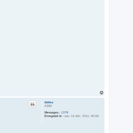
H
a
u
tititlse
t
A380
Messages :
1378
Enregistré le :
mer. 14 déc. 2011, 00:00