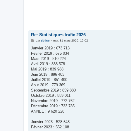
Re: Statistiques trafic 2026
M
par
tititlse
»
mar. 31 mars 2026, 15:02
e
s
Janvier 2019 : 673 713
s
Février 2019 : 675 034
a
g
Mars 2019 : 810 224
e
Avril 2019 : 838 578
Mai 2019 : 839 988
Juin 2019 : 896 403
Juillet 2019 : 851 490
Aout 2019 : 779 369
Septembre 2019 : 859 880
Octobre 2019 : 889 011
Novembre 2019 : 772 762
Décembre 2019 : 733 785
ANNEE : 9 620 228
Janvier 2023 : 528 543
Février 2023 : 552 108