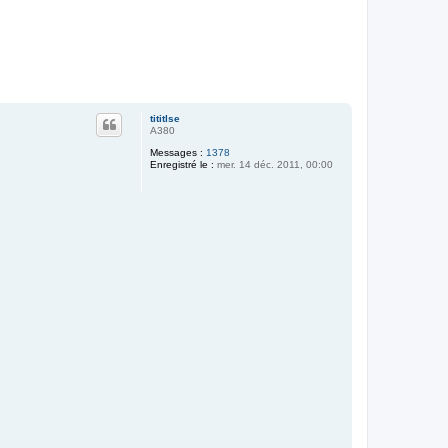
u
t
tititlse
A380
Messages :
1378
Enregistré le :
mer. 14 déc. 2011, 00:00