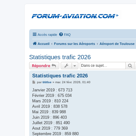
Accès rapide
FAQ
Accueil
Forums sur les Aéroports
Aéroport de Toulouse
Statistiques trafic 2026
R
Répondre
Statistiques trafic 2026
M
par
tititlse
»
mar. 24 févr. 2026, 01:40
e
s
Janvier 2019 : 673 713
s
Février 2019 : 675 034
a
g
Mars 2019 : 810 224
e
Avril 2019 : 838 578
Mai 2019 : 839 988
Juin 2019 : 896 403
Juillet 2019 : 851 490
Aout 2019 : 779 369
Septembre 2019 : 859 880