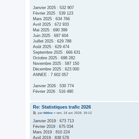
Janvier 2025 : 532 907
Février 2025 : 539 123
Mars 2025 : 634 766
Avril 2025 : 672 933
Mai 2025 : 690 399
Juin 2025 : 697 604
Juillet 2025 : 629 788
Août 2025 : 629 474
Septembre 2025 : 666 631
Octobre 2025 : 698 282
Novembre 2025 : 587 150
Décembre 2025 : 623 000
ANNEE : 7 602 057
Janvier 2026 : 530 774
Février 2026 : 516 480
Re: Statistiques trafic 2026
M
par
tititlse
»
ven. 24 avr. 2026, 16:12
e
s
Janvier 2019 : 673 713
s
Février 2019 : 675 034
a
g
Mars 2019 : 810 224
e
Avril 2019 : 838 578