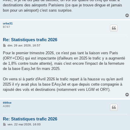
s
destinations des aéroports Parisiens (ce que je trouve dingue et jamais
a
g
bon pour un aéroport) c'est sans surprise.
e
urba31
B747
Re: Statistiques trafic 2026
M
dim. 26 avr. 2026, 16:57
e
s
Pour le premier trimestre 2026, ce n'est pas tant la liaison vers Paris
s
(ORY+CDG) qui est impactante (d'ailleurs en 2025 le trafic y a augmenté
a
g
de 1,8% contre toute attente), mais c'est encore l'impact de la fermeture
e
de la base EasyJet fin mars 2025.
On verra si à partir d'Avril 2026 le trafic repart à la hausse vu qu'en avril
2025 il n'y avait plus la base EAsyJet et que depuis cette compagnie à
rajouté des vols et destinations (notamment vers LGW et ORY).
tititlse
A380
Re: Statistiques trafic 2026
M
ven. 22 mai 2026, 16:03
e