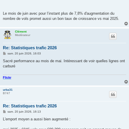
Le mois de juin avec pour l’instant plus de 7,8% d'augmentation du
nombre de vols promet aussi un bon taux de croissance vs mai 2025.
Clément
Modérateur
Re: Statistiques trafic 2026
M
sam. 20 juin 2026, 16:03
e
s
Sacré performance au mois de mai. Intéressant de voir quelles lignes ont
s
carburé
a
g
e
Flickr
urba31
B747
Re: Statistiques trafic 2026
M
sam. 20 juin 2026, 16:13
e
s
L'emport moyen a aussi bien augmenté :
s
a
g