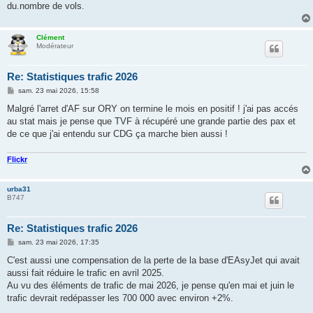
du.nombre de vols.
Clément
Modérateur
Re: Statistiques trafic 2026
M
sam. 23 mai 2026, 15:58
e
s
Malgré l'arret d'AF sur ORY on termine le mois en positif ! j'ai pas accés
s
au stat mais je pense que TVF à récupéré une grande partie des pax et
a
g
de ce que j'ai entendu sur CDG ça marche bien aussi !
e
Flickr
urba31
B747
Re: Statistiques trafic 2026
M
sam. 23 mai 2026, 17:35
e
s
C'est aussi une compensation de la perte de la base d'EAsyJet qui avait
s
aussi fait réduire le trafic en avril 2025.
a
g
Au vu des éléments de trafic de mai 2026, je pense qu'en mai et juin le
e
trafic devrait redépasser les 700 000 avec environ +2%.