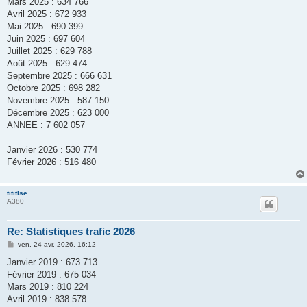
Mars 2025 : 634 766
Avril 2025 : 672 933
Mai 2025 : 690 399
Juin 2025 : 697 604
Juillet 2025 : 629 788
Août 2025 : 629 474
Septembre 2025 : 666 631
Octobre 2025 : 698 282
Novembre 2025 : 587 150
Décembre 2025 : 623 000
ANNEE : 7 602 057
Janvier 2026 : 530 774
Février 2026 : 516 480
tititlse
A380
Re: Statistiques trafic 2026
M
ven. 24 avr. 2026, 16:12
e
s
Janvier 2019 : 673 713
s
Février 2019 : 675 034
a
g
Mars 2019 : 810 224
e
Avril 2019 : 838 578