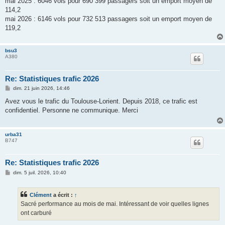
mai 2025 : 6046 vols pour 690 399 passagers soit un emport moyen de
e
114,2
mai 2026 : 6146 vols pour 732 513 passagers soit un emport moyen de
119,2
bsu3
A380
Re: Statistiques trafic 2026
M
dim. 21 juin 2026, 14:46
e
s
Avez vous le trafic du Toulouse-Lorient. Depuis 2018, ce trafic est
s
confidentiel. Personne ne communique. Merci
a
g
e
urba31
B747
Re: Statistiques trafic 2026
M
dim. 5 juil. 2026, 10:40
e
s
s
Clément
a écrit :
↑
a
g
Sacré performance au mois de mai. Intéressant de voir quelles lignes
e
ont carburé