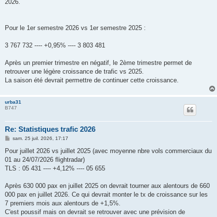
2026.
Pour le 1er semestre 2026 vs 1er semestre 2025 :
3 767 732 ---- +0,95% ---- 3 803 481
Après un premier trimestre en négatif, le 2ème trimestre permet de
retrouver une légère croissance de trafic vs 2025.
La saison été devrait permettre de continuer cette croissance.
urba31
B747
Re: Statistiques trafic 2026
M
sam. 25 juil. 2026, 17:17
e
s
Pour juillet 2026 vs juillet 2025 (avec moyenne nbre vols commerciaux du
s
01 au 24/07/2026 flightradar)
a
g
TLS : 05 431 ---- +4,12% ---- 05 655
e
Après 630 000 pax en juillet 2025 on devrait tourner aux alentours de 660
000 pax en juillet 2026. Ce qui devrait monter le tx de croissance sur les
7 premiers mois aux alentours de +1,5%.
C'est poussif mais on devrait se retrouver avec une prévision de