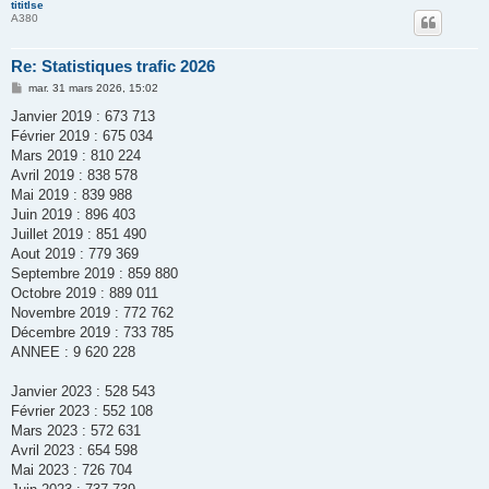
tititlse
A380
Re: Statistiques trafic 2026
M
mar. 31 mars 2026, 15:02
e
s
Janvier 2019 : 673 713
s
Février 2019 : 675 034
a
g
Mars 2019 : 810 224
e
Avril 2019 : 838 578
Mai 2019 : 839 988
Juin 2019 : 896 403
Juillet 2019 : 851 490
Aout 2019 : 779 369
Septembre 2019 : 859 880
Octobre 2019 : 889 011
Novembre 2019 : 772 762
Décembre 2019 : 733 785
ANNEE : 9 620 228
Janvier 2023 : 528 543
Février 2023 : 552 108
Mars 2023 : 572 631
Avril 2023 : 654 598
Mai 2023 : 726 704