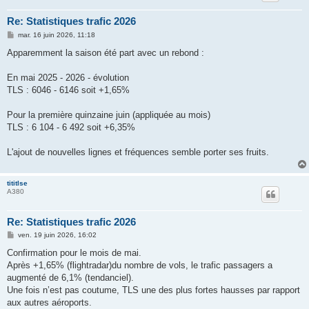
Re: Statistiques trafic 2026
M
mar. 16 juin 2026, 11:18
e
s
Apparemment la saison été part avec un rebond :
s
a
g
En mai 2025 - 2026 - évolution
e
TLS : 6046 - 6146 soit +1,65%
Pour la première quinzaine juin (appliquée au mois)
TLS : 6 104 - 6 492 soit +6,35%
L'ajout de nouvelles lignes et fréquences semble porter ses fruits.
tititlse
A380
Re: Statistiques trafic 2026
M
ven. 19 juin 2026, 16:02
e
s
Confirmation pour le mois de mai.
s
Après +1,65% (flightradar)du nombre de vols, le trafic passagers a
a
g
augmenté de 6,1% (tendanciel).
e
Une fois n’est pas coutume, TLS une des plus fortes hausses par rapport
aux autres aéroports.