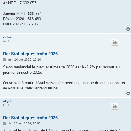
ANNEE : 7 602 057
Janvier 2026 : 530 774
Février 2026 : 516 480
Mars 2026 : 622 705
tititlse
A380
Re: Statistiques trafic 2026
M
ven. 24 avr. 2026, 16:14
e
s
Selon tendanciel le premier trimestre 2026 est à -2,2% par rapport au
s
premier trimestre 2025.
a
g
e
On va voir à partir d’Avril saison été avec une hausse de destinations et
de vols si le trafic reprend un peu.
Allyul
E190
Re: Statistiques trafic 2026
M
dim. 26 avr. 2026, 16:05
e
s
Avec, si je ne dis pas de bétises, un vol sur quatre ou cinq qui était à