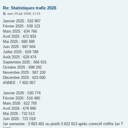
Re: Statistiques trafic 2026
M
sam. 25 juil. 2026, 17:15
e
s
Janvier 2025 : 532 907
s
Février 2025 : 539 123
a
g
Mars 2025 : 634 766
e
Avril 2025 : 672 933
Mai 2025 : 690 399
Juin 2025 : 697 604
Juillet 2025 : 629 788
Août 2025 : 629 474
Septembre 2025 : 666 631
Octobre 2025 : 698 282
Novembre 2025 : 587 150
Décembre 2025 : 623 000
ANNEE : 7 602 057
Janvier 2026 : 530 774
Février 2026 : 516 480
Mars 2026 : 622 705
Avril 2026 : 678 990
Mai 2026 : 732 513
Juin 2026 : 722 019
1er semestre : 3 803 481 ou plutôt 3 822 813 après correctif chiffre 1er T