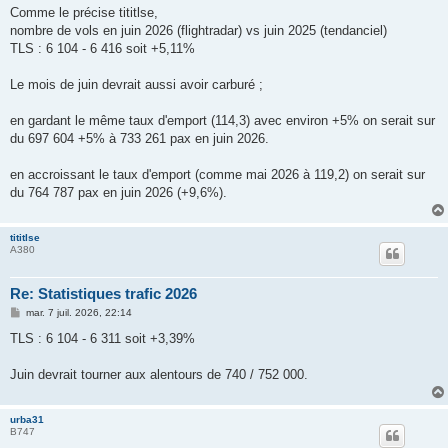
Comme le précise tititlse,
nombre de vols en juin 2026 (flightradar) vs juin 2025 (tendanciel)
TLS : 6 104 - 6 416 soit +5,11%
Le mois de juin devrait aussi avoir carburé ;
en gardant le même taux d'emport (114,3) avec environ +5% on serait sur
du 697 604 +5% à 733 261 pax en juin 2026.
en accroissant le taux d'emport (comme mai 2026 à 119,2) on serait sur
du 764 787 pax en juin 2026 (+9,6%).
tititlse
A380
Re: Statistiques trafic 2026
M
mar. 7 juil. 2026, 22:14
e
s
TLS : 6 104 - 6 311 soit +3,39%
s
a
g
Juin devrait tourner aux alentours de 740 / 752 000.
e
urba31
B747