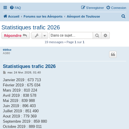
FAQ
S’enregistrer
Connexion
R
Accueil
Forums sur les Aéroports
Aéroport de Toulouse
e
Statistiques trafic 2026
c
Rechercher
Recherche 
Répondre
h
19 messages • Page
1
sur
1
e
tititlse
r
A380
c
h
Statistiques trafic 2026
e
M
mar. 24 févr. 2026, 01:40
e
r
s
Janvier 2019 : 673 713
s
Février 2019 : 675 034
a
g
Mars 2019 : 810 224
e
Avril 2019 : 838 578
Mai 2019 : 839 988
Juin 2019 : 896 403
Juillet 2019 : 851 490
Aout 2019 : 779 369
Septembre 2019 : 859 880
Octobre 2019 : 889 011