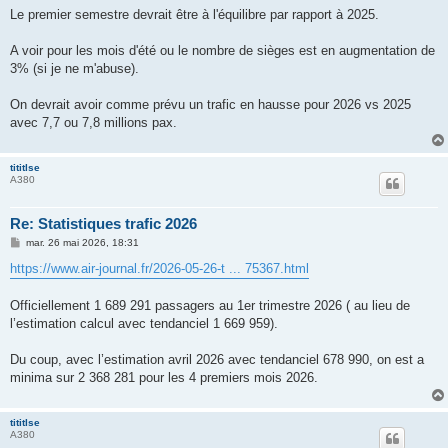
Le premier semestre devrait être à l'équilibre par rapport à 2025.
A voir pour les mois d'été ou le nombre de sièges est en augmentation de
3% (si je ne m'abuse).
On devrait avoir comme prévu un trafic en hausse pour 2026 vs 2025
avec 7,7 ou 7,8 millions pax.
tititlse
A380
Re: Statistiques trafic 2026
M
mar. 26 mai 2026, 18:31
e
s
https://www.air-journal.fr/2026-05-26-t ... 75367.html
s
a
g
Officiellement 1 689 291 passagers au 1er trimestre 2026 ( au lieu de
e
l’estimation calcul avec tendanciel 1 669 959).
Du coup, avec l’estimation avril 2026 avec tendanciel 678 990, on est a
minima sur 2 368 281 pour les 4 premiers mois 2026.
tititlse
A380