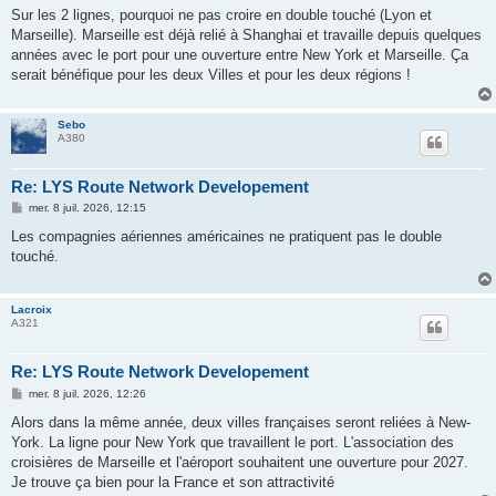
s
Sur les 2 lignes, pourquoi ne pas croire en double touché (Lyon et
s
Marseille). Marseille est déjà relié à Shanghai et travaille depuis quelques
a
g
années avec le port pour une ouverture entre New York et Marseille. Ça
e
serait bénéfique pour les deux Villes et pour les deux régions !
Sebo
A380
Re: LYS Route Network Developement
M
mer. 8 juil. 2026, 12:15
e
s
Les compagnies aériennes américaines ne pratiquent pas le double
s
touché.
a
g
e
Lacroix
A321
Re: LYS Route Network Developement
M
mer. 8 juil. 2026, 12:26
e
s
Alors dans la même année, deux villes françaises seront reliées à New-
s
York. La ligne pour New York que travaillent le port. L'association des
a
g
croisières de Marseille et l'aéroport souhaitent une ouverture pour 2027.
e
Je trouve ça bien pour la France et son attractivité