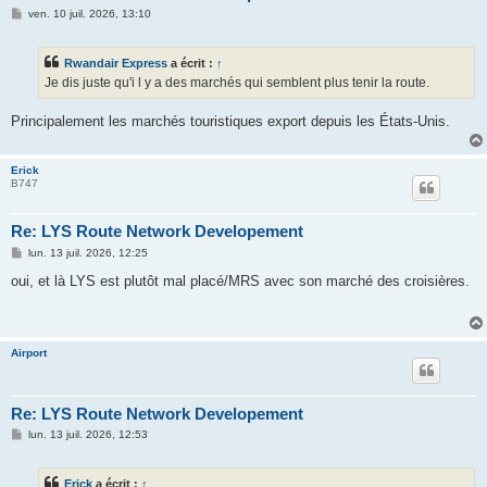
M
ven. 10 juil. 2026, 13:10
e
s
s
Rwandair Express
a écrit :
↑
a
g
Je dis juste qu'i l y a des marchés qui semblent plus tenir la route.
e
Principalement les marchés touristiques export depuis les États-Unis.
Erick
B747
Re: LYS Route Network Developement
M
lun. 13 juil. 2026, 12:25
e
s
oui, et là LYS est plutôt mal placé/MRS avec son marché des croisières.
s
a
g
e
Airport
Re: LYS Route Network Developement
M
lun. 13 juil. 2026, 12:53
e
s
s
Erick
a écrit :
↑
a