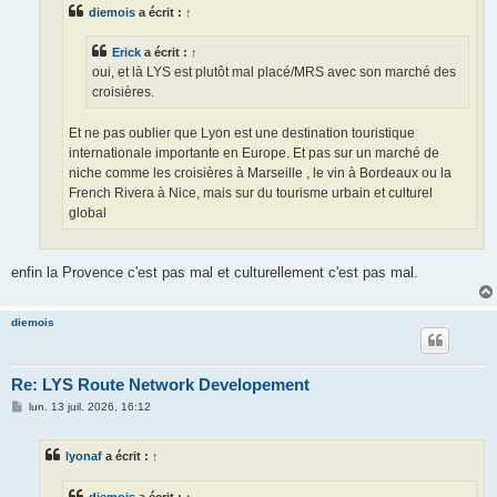
e
diemois
a écrit :
↑
Erick
a écrit :
↑
oui, et là LYS est plutôt mal placé/MRS avec son marché des
croisières.
Et ne pas oublier que Lyon est une destination touristique
internationale importante en Europe. Et pas sur un marché de
niche comme les croisières à Marseille , le vin à Bordeaux ou la
French Rivera à Nice, mais sur du tourisme urbain et culturel
global
enfin la Provence c'est pas mal et culturellement c'est pas mal.
diemois
Re: LYS Route Network Developement
M
lun. 13 juil. 2026, 16:12
e
s
s
lyonaf
a écrit :
↑
a
g
e
diemois
a écrit :
↑