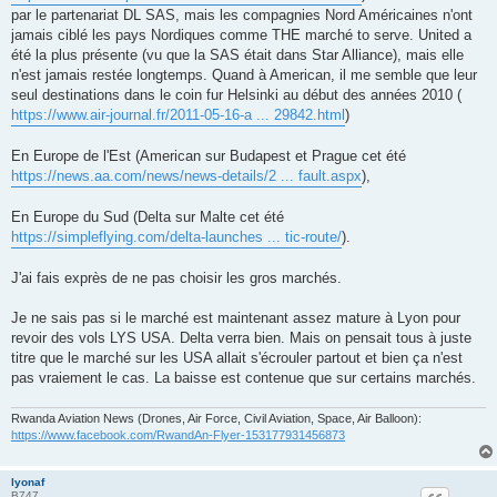
par le partenariat DL SAS, mais les compagnies Nord Américaines n'ont
jamais ciblé les pays Nordiques comme THE marché to serve. United a
été la plus présente (vu que la SAS était dans Star Alliance), mais elle
n'est jamais restée longtemps. Quand à American, il me semble que leur
seul destinations dans le coin fur Helsinki au début des années 2010 (
https://www.air-journal.fr/2011-05-16-a ... 29842.html
)
En Europe de l'Est (American sur Budapest et Prague cet été
https://news.aa.com/news/news-details/2 ... fault.aspx
),
En Europe du Sud (Delta sur Malte cet été
https://simpleflying.com/delta-launches ... tic-route/
).
J'ai fais exprès de ne pas choisir les gros marchés.
Je ne sais pas si le marché est maintenant assez mature à Lyon pour
revoir des vols LYS USA. Delta verra bien. Mais on pensait tous à juste
titre que le marché sur les USA allait s'écrouler partout et bien ça n'est
pas vraiement le cas. La baisse est contenue que sur certains marchés.
Rwanda Aviation News (Drones, Air Force, Civil Aviation, Space, Air Balloon):
https://www.facebook.com/RwandAn-Flyer-153177931456873
lyonaf
B747