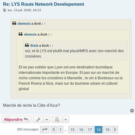
Re: LYS Route Network Developement
M
lun. 13 juil. 2026, 16:13
e
s
s
diemois
a écrit :
↑
a
g
e
diemois
a écrit :
↑
Erick
a écrit :
↑
oui, et là LYS est plutôt mal placé/MRS avec son marché des
croisières.
Et ne pas oublier que Lyon est une destination touristique
internationale importante en Europe. Et pas sur un marché de
niche comme les croisières à Marseille , le vin à Bordeaux ou la
French Rivera à Nice, mais sur du tourisme urbain et culturel
global
Marché de niche la Côte d’Azur?
Répondre
Page
18
sur
19
1
15
16
17
18
19
Précédente
Suivant
369 messages
…