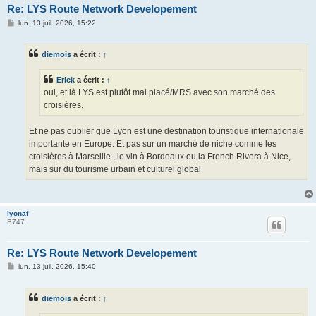
Re: LYS Route Network Developement
M
lun. 13 juil. 2026, 15:22
e
s
s
diemois
a écrit :
↑
a
g
e
Erick
a écrit :
↑
oui, et là LYS est plutôt mal placé/MRS avec son marché des
croisières.
Et ne pas oublier que Lyon est une destination touristique internationale
importante en Europe. Et pas sur un marché de niche comme les
croisières à Marseille , le vin à Bordeaux ou la French Rivera à Nice,
mais sur du tourisme urbain et culturel global
lyonaf
B747
Re: LYS Route Network Developement
M
lun. 13 juil. 2026, 15:40
e
s
s
diemois
a écrit :
↑
a
g