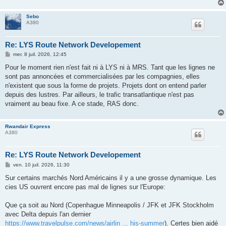
Sebo
A380
Re: LYS Route Network Developement
M
mer. 8 juil. 2026, 12:45
e
s
Pour le moment rien n'est fait ni à LYS ni à MRS. Tant que les lignes ne
s
sont pas annoncées et commercialisées par les compagnies, elles
a
g
n'existent que sous la forme de projets. Projets dont on entend parler
e
depuis des lustres. Par ailleurs, le trafic transatlantique n'est pas
vraiment au beau fixe. A ce stade, RAS donc.
Rwandair Express
A380
Re: LYS Route Network Developement
M
ven. 10 juil. 2026, 11:30
e
s
Sur certains marchés Nord Américains il y a une grosse dynamique. Les
s
cies US ouvrent encore pas mal de lignes sur l'Europe:
a
g
e
Que ça soit au Nord (Copenhague Minneapolis / JFK et JFK Stockholm
avec Delta depuis l'an dernier
https://www.travelpulse.com/news/airlin ... his-summer
). Certes bien aidé