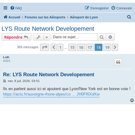
FAQ
S’enregistrer
Connexion
R
Accueil
Forums sur les Aéroports
Aéroport de Lyon
e
LYS Route Network Developement
c
Rechercher
Recherche 
Répondre
h
e
Page
18
sur
19
1
15
16
17
18
19
Précédente
Suivant
369 messages
…
r
Loth
c
A321
h
Re: LYS Route Network Developement
e
M
mer. 8 juil. 2026, 03:51
r
e
s
Ils en parlent aussi ici et ajoutent que Lyon/New York est en bonne voie !
s
https://actu.fr/auvergne-rhone-alpes/co ... JH0Ff6XdXw
a
g
e