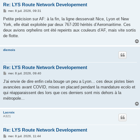
Re: LYS Route Network Developement
M
mer. 8 juil. 2026, 09:31
e
s
Petite précision sur AF: à la fin, la ligne desservait Nice, Lyon et New
s
York, elle était exploitée par deux 767-200 hérités d’Aeromaritime. Ces
a
g
deux avions orphelins ont été repeints aux couleurs d’AF, mais vite sortis
e
de flotte.
diemois
Re: LYS Route Network Developement
M
mer. 8 juil. 2026, 09:40
e
s
J'ai envie de dire enfin cela bouge un peu a Lyon... ces deux pistes bien
s
avancées avant COVID, mises en placard pendant la mandature ecolo et
a
g
qui réapparaissent des lors que ces derniers sont mis dehors à la
e
métropole...
Lacroix
A321
Re: LYS Route Network Developement
M
mer. 8 juil. 2026, 11:44
e