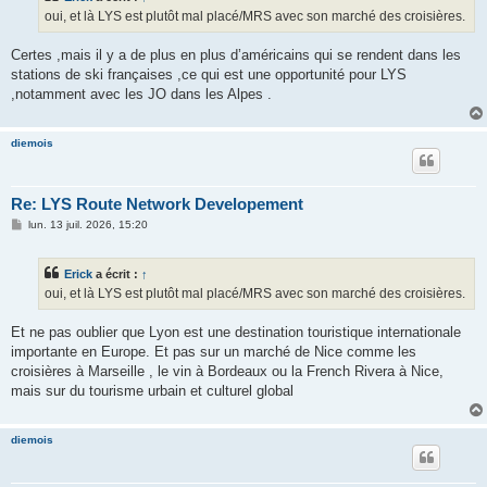
g
oui, et là LYS est plutôt mal placé/MRS avec son marché des croisières.
e
Certes ,mais il y a de plus en plus d’américains qui se rendent dans les
stations de ski françaises ,ce qui est une opportunité pour LYS
,notamment avec les JO dans les Alpes .
diemois
Re: LYS Route Network Developement
M
lun. 13 juil. 2026, 15:20
e
s
s
Erick
a écrit :
↑
a
g
oui, et là LYS est plutôt mal placé/MRS avec son marché des croisières.
e
Et ne pas oublier que Lyon est une destination touristique internationale
importante en Europe. Et pas sur un marché de Nice comme les
croisières à Marseille , le vin à Bordeaux ou la French Rivera à Nice,
mais sur du tourisme urbain et culturel global
diemois