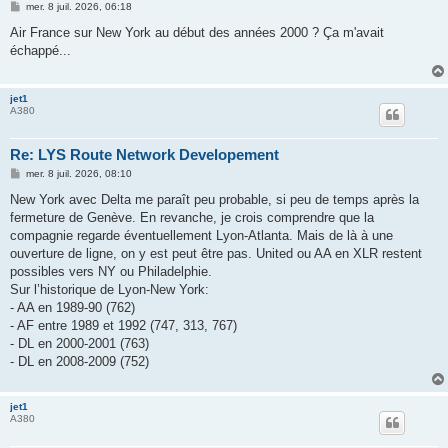
M
mer. 8 juil. 2026, 06:18
e
s
Air France sur New York au début des années 2000 ? Ça m'avait
s
échappé...
a
g
e
jet1
A380
Re: LYS Route Network Developement
M
mer. 8 juil. 2026, 08:10
e
s
New York avec Delta me paraît peu probable, si peu de temps après la
s
fermeture de Genève. En revanche, je crois comprendre que la
a
g
compagnie regarde éventuellement Lyon-Atlanta. Mais de là à une
e
ouverture de ligne, on y est peut être pas. United ou AA en XLR restent
possibles vers NY ou Philadelphie.
Sur l’historique de Lyon-New York:
- AA en 1989-90 (762)
- AF entre 1989 et 1992 (747, 313, 767)
- DL en 2000-2001 (763)
- DL en 2008-2009 (752)
jet1
A380