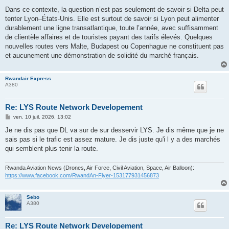
Dans ce contexte, la question n’est pas seulement de savoir si Delta peut
tenter Lyon–États-Unis. Elle est surtout de savoir si Lyon peut alimenter
durablement une ligne transatlantique, toute l’année, avec suffisamment
de clientèle affaires et de touristes payant des tarifs élevés. Quelques
nouvelles routes vers Malte, Budapest ou Copenhague ne constituent pas
et aucunement une démonstration de solidité du marché français.
Rwandair Express
A380
Re: LYS Route Network Developement
M
ven. 10 juil. 2026, 13:02
e
s
Je ne dis pas que DL va sur de sur desservir LYS. Je dis même que je ne
s
sais pas si le trafic est assez mature. Je dis juste qu'i l y a des marchés
a
g
qui semblent plus tenir la route.
e
Rwanda Aviation News (Drones, Air Force, Civil Aviation, Space, Air Balloon):
https://www.facebook.com/RwandAn-Flyer-153177931456873
Sebo
A380
Re: LYS Route Network Developement