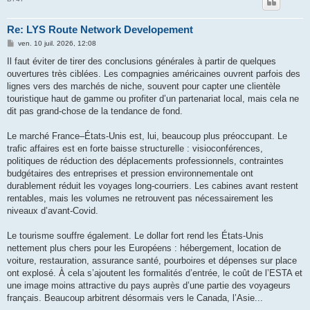
Re: LYS Route Network Developement
M
ven. 10 juil. 2026, 12:08
e
s
Il faut éviter de tirer des conclusions générales à partir de quelques
s
ouvertures très ciblées. Les compagnies américaines ouvrent parfois des
a
g
lignes vers des marchés de niche, souvent pour capter une clientèle
e
touristique haut de gamme ou profiter d’un partenariat local, mais cela ne
dit pas grand-chose de la tendance de fond.
Le marché France–États-Unis est, lui, beaucoup plus préoccupant. Le
trafic affaires est en forte baisse structurelle : visioconférences,
politiques de réduction des déplacements professionnels, contraintes
budgétaires des entreprises et pression environnementale ont
durablement réduit les voyages long-courriers. Les cabines avant restent
rentables, mais les volumes ne retrouvent pas nécessairement les
niveaux d’avant-Covid.
Le tourisme souffre également. Le dollar fort rend les États-Unis
nettement plus chers pour les Européens : hébergement, location de
voiture, restauration, assurance santé, pourboires et dépenses sur place
ont explosé. À cela s’ajoutent les formalités d’entrée, le coût de l’ESTA et
une image moins attractive du pays auprès d’une partie des voyageurs
français. Beaucoup arbitrent désormais vers le Canada, l’Asie...