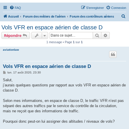
FAQ
S’enregistrer
Connexion
R
Accueil
Forum des métiers de l'aérien
Forum des contrôleurs aériens
e
Vols VFR en espace aérien de classe D
c
Rechercher
Recherche 
Répondre
h
1 message • Page
1
sur
1
e
aviationlaw
r
c
h
Vols VFR en espace aérien de classe D
e
M
lun. 17 août 2020, 23:30
e
r
s
Salut,
s
j’aurais quelques questions par rapport aux vols VFR en espace aérien de
a
g
classe D.
e
Selon mes informations, en espace de classe D, le traffic VFR n’est pas
séparé des autres traffics par le service du contrôle de la circulation,
mais ne reçoit que des informations de traffic.
Pourquoi donc peut-on lui assigner des altitudes / niveaux de vols?