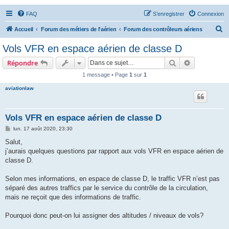
FAQ
S’enregistrer
Connexion
R
Accueil
Forum des métiers de l'aérien
Forum des contrôleurs aériens
e
Vols VFR en espace aérien de classe D
c
Rechercher
Recherche 
Répondre
h
1 message • Page
1
sur
1
e
aviationlaw
r
c
h
Vols VFR en espace aérien de classe D
e
M
lun. 17 août 2020, 23:30
e
r
s
Salut,
s
j’aurais quelques questions par rapport aux vols VFR en espace aérien de
a
g
classe D.
e
Selon mes informations, en espace de classe D, le traffic VFR n’est pas
séparé des autres traffics par le service du contrôle de la circulation,
mais ne reçoit que des informations de traffic.
Pourquoi donc peut-on lui assigner des altitudes / niveaux de vols?