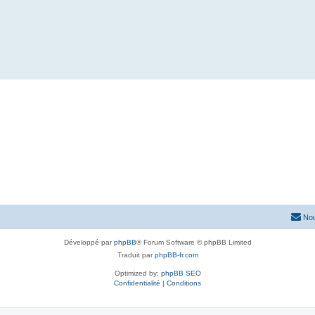
Nou
Développé par
phpBB
® Forum Software © phpBB Limited
Traduit par
phpBB-fr.com
Optimized by:
phpBB SEO
Confidentialité
|
Conditions