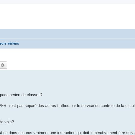
eurs aériens
echercher
Recherche avancée
space aérien de classe D.
FR n’est pas séparé des autres traffics par le service du contrôle de la circul
de vols?
est-ce dans ces cas vraiment une instruction qui doit impérativement être suivi