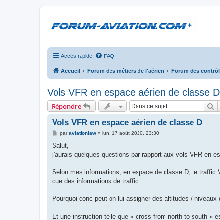
Accès rapide
FAQ
Accueil
Forum des métiers de l'aérien
Forum des contrôl
Vols VFR en espace aérien de classe D
R
Répondre
Vols VFR en espace aérien de classe D
M
par
aviationlaw
»
lun. 17 août 2020, 23:30
e
s
Salut,
s
j’aurais quelques questions par rapport aux vols VFR en e
a
g
e
Selon mes informations, en espace de classe D, le traffic V
que des informations de traffic.
Pourquoi donc peut-on lui assigner des altitudes / niveaux 
Et une instruction telle que « cross from north to south » 