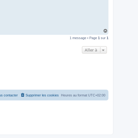
H
a
1 message • Page
1
sur
1
u
t
Aller à
s contacter
Supprimer les cookies
Heures au format
UTC+02:00