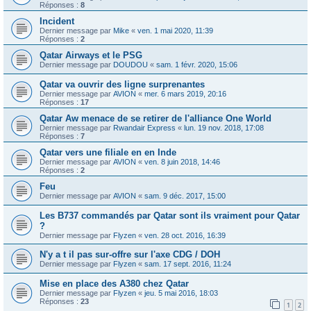
Réponses :
8
Incident
Dernier message par
Mike
«
ven. 1 mai 2020, 11:39
Réponses :
2
Qatar Airways et le PSG
Dernier message par
DOUDOU
«
sam. 1 févr. 2020, 15:06
Qatar va ouvrir des ligne surprenantes
Dernier message par
AVION
«
mer. 6 mars 2019, 20:16
Réponses :
17
Qatar Aw menace de se retirer de l'alliance One World
Dernier message par
Rwandair Express
«
lun. 19 nov. 2018, 17:08
Réponses :
7
Qatar vers une filiale en en Inde
Dernier message par
AVION
«
ven. 8 juin 2018, 14:46
Réponses :
2
Feu
Dernier message par
AVION
«
sam. 9 déc. 2017, 15:00
Les B737 commandés par Qatar sont ils vraiment pour Qatar
?
Dernier message par
Flyzen
«
ven. 28 oct. 2016, 16:39
N'y a t il pas sur-offre sur l'axe CDG / DOH
Dernier message par
Flyzen
«
sam. 17 sept. 2016, 11:24
Mise en place des A380 chez Qatar
Dernier message par
Flyzen
«
jeu. 5 mai 2016, 18:03
Réponses :
23
1
2