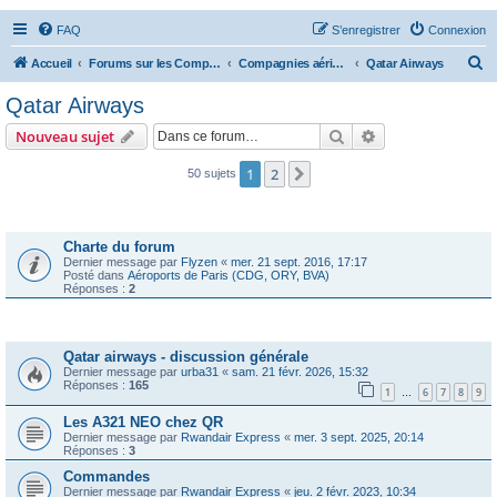
FAQ
S’enregistrer
Connexion
R
Accueil
Forums sur les Compagnies Aériennes
Compagnies aériennes d'Afrique et du Moyen Orient
Qatar Airways
e
Qatar Airways
c
Rechercher
Recherche avanc
Nouveau sujet
h
e
1
2
Suivante
50 sujets
r
Annonces
c
Charte du forum
h
Dernier message par
Flyzen
«
mer. 21 sept. 2016, 17:17
Posté dans
Aéroports de Paris (CDG, ORY, BVA)
e
Réponses :
2
r
Sujets
Qatar airways - discussion générale
Dernier message par
urba31
«
sam. 21 févr. 2026, 15:32
Réponses :
165
1
6
7
8
9
…
Les A321 NEO chez QR
Dernier message par
Rwandair Express
«
mer. 3 sept. 2025, 20:14
Réponses :
3
Commandes
Dernier message par
Rwandair Express
«
jeu. 2 févr. 2023, 10:34