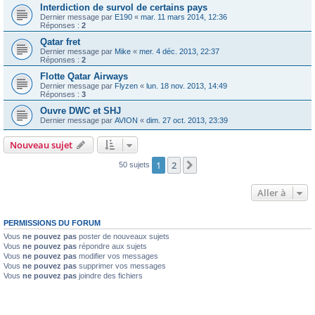
Interdiction de survol de certains pays
Dernier message par
E190
«
mar. 11 mars 2014, 12:36
Réponses :
2
Qatar fret
Dernier message par
Mike
«
mer. 4 déc. 2013, 22:37
Réponses :
2
Flotte Qatar Airways
Dernier message par
Flyzen
«
lun. 18 nov. 2013, 14:49
Réponses :
3
Ouvre DWC et SHJ
Dernier message par
AVION
«
dim. 27 oct. 2013, 23:39
Nouveau sujet
1
2
Suivante
50 sujets
Aller à
PERMISSIONS DU FORUM
Vous
ne pouvez pas
poster de nouveaux sujets
Vous
ne pouvez pas
répondre aux sujets
Vous
ne pouvez pas
modifier vos messages
Vous
ne pouvez pas
supprimer vos messages
Vous
ne pouvez pas
joindre des fichiers