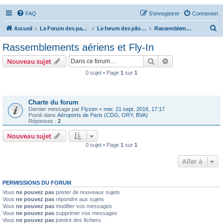
FAQ
S’enregistrer
Connexion
R
Accueil
Le Forum des passionnés d'aviation
Le forum des pilotes privés
Rassemblements aériens et Fly-In
e
Rassemblements aériens et Fly-In
c
Rechercher
Recherche avanc
Nouveau sujet
h
0 sujet • Page
1
sur
1
e
Annonces
r
c
Charte du forum
Dernier message par
Flyzen
«
mer. 21 sept. 2016, 17:17
h
Posté dans
Aéroports de Paris (CDG, ORY, BVA)
Réponses :
2
e
Nouveau sujet
r
0 sujet • Page
1
sur
1
Aller à
PERMISSIONS DU FORUM
Vous
ne pouvez pas
poster de nouveaux sujets
Vous
ne pouvez pas
répondre aux sujets
Vous
ne pouvez pas
modifier vos messages
Vous
ne pouvez pas
supprimer vos messages
Vous
ne pouvez pas
joindre des fichiers