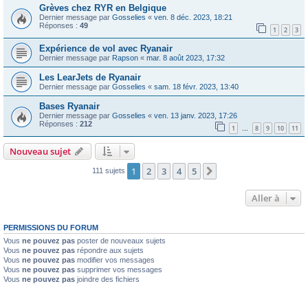
Grèves chez RYR en Belgique
Dernier message par
Gosselies
«
ven. 8 déc. 2023, 18:21
Réponses :
49
1
2
3
Expérience de vol avec Ryanair
Dernier message par
Rapson
«
mar. 8 août 2023, 17:32
Les LearJets de Ryanair
Dernier message par
Gosselies
«
sam. 18 févr. 2023, 13:40
Bases Ryanair
Dernier message par
Gosselies
«
ven. 13 janv. 2023, 17:26
Réponses :
212
1
8
9
10
11
…
Nouveau sujet
1
2
3
4
5
Suivante
111 sujets
Aller à
PERMISSIONS DU FORUM
Vous
ne pouvez pas
poster de nouveaux sujets
Vous
ne pouvez pas
répondre aux sujets
Vous
ne pouvez pas
modifier vos messages
Vous
ne pouvez pas
supprimer vos messages
Vous
ne pouvez pas
joindre des fichiers