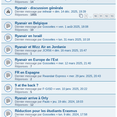
Réponses :
14
Ryanair - discussion générale
Dernier message par
intheair
«
dim. 14 déc. 2025, 19:39
Réponses :
1855
1
90
91
92
93
…
Ryanair en Belgique
Dernier message par
Gosselies
«
ven. 1 août 2025, 18:08
Réponses :
10
Ryanair en Israël
Dernier message par
Gosselies
«
lun. 31 mars 2025, 10:18
Ryanair et Wizz Air en Jordanie
Dernier message par
JCR56
«
dim. 16 mars 2025, 15:47
Réponses :
1
Ryanair en Europe de l'Est
Dernier message par
Gosselies
«
mer. 12 mars 2025, 21:40
Réponses :
7
FR en Espagne
Dernier message par
Rwandair Express
«
mer. 29 janv. 2025, 20:43
Réponses :
2
9 at the back ?
Dernier message par
F-GISD
«
ven. 10 janv. 2025, 20:22
Réponses :
5
Ryanair arrive à Orly
Dernier message par
Paulo
«
jeu. 19 déc. 2024, 18:03
Réponses :
12
Réduction pour les étudiants Erasmus
Dernier message par
Gosselies
«
lun. 9 déc. 2024, 17:58