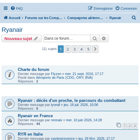
FAQ
S’enregistrer
Connexion
R
Accueil
Forums sur les Compagnies Aériennes
Compagnies aériennes d'Europe
Ryanair
e
Ryanair
c
Rechercher
Recherche avanc
Nouveau sujet
h
e
1
2
3
4
5
Suivante
111 sujets
r
Annonces
c
Charte du forum
h
Dernier message par
Flyzen
«
mer. 21 sept. 2016, 17:17
Posté dans
Aéroports de Paris (CDG, ORY, BVA)
e
Réponses :
2
r
Sujets
Ryanair : décès d'un proche, le parcours du combattant
Dernier message par
lyonaf
«
jeu. 16 juil. 2026, 10:06
Réponses :
6
Ryanair en France
Dernier message par
rennais
«
mer. 10 juin 2026, 14:28
Réponses :
44
1
2
3
RYR en Italie
Dernier message par
xavierprovence
«
jeu. 26 févr. 2026, 17:17