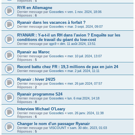
Réponses :
5
RYR en Allemagne
Dernier message par
Gosselies
«
ven. 1 nov. 2024, 18:06
Réponses :
6
Ryanair dans les vacances à forfait ?
Dernier message par
Gosselies
«
mar. 3 sept. 2024, 09:07
RYANAIR : Y-a-t-il un RH dans l'avion ? Enquête sur les
conditions de travail du géant du low-cost
Dernier message par
qgs9
«
dim. 11 août 2024, 13:51
Ryanair au Maroc
Dernier message par
Gosselies
«
mer. 10 juil. 2024, 13:07
Réponses :
5
Record battu chez FR : 19,3 millions de pax en juin 24
Dernier message par
Gosselies
«
mar. 2 juil. 2024, 11:11
Ryanair : hiver 24/25
Dernier message par
Gosselies
«
mer. 26 juin 2024, 07:57
Réponses :
2
Ryanair programme S24
Dernier message par
Gosselies
«
lun. 6 mai 2024, 14:18
Réponses :
8
Interview Michael O'Leary
Dernier message par
Gosselies
«
ven. 26 janv. 2024, 11:38
Réponses :
6
Changer le nom d'un passager Ryanair
Dernier message par
VISCOUNT
«
sam. 30 déc. 2023, 01:03
Réponses :
5