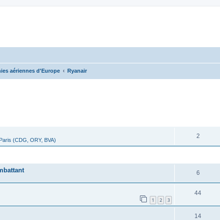
es aériennes d'Europe
Ryanair
cher
cherche avancée
RÉPONSES
2
 Paris (CDG, ORY, BVA)
RÉPONSES
mbattant
6
44
1
2
3
14