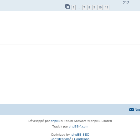
212
1
7
8
9
10
11
…
Nou
Développé par
phpBB
® Forum Software © phpBB Limited
Traduit par
phpBB-fr.com
Optimized by:
phpBB SEO
Confidentialité
|
Conditions