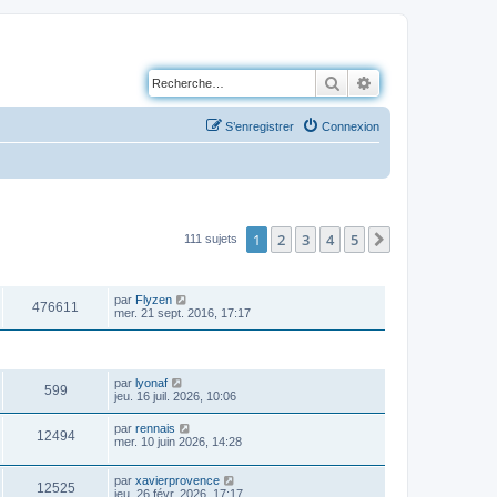
Rechercher
Recherche avancé
S’enregistrer
Connexion
1
2
3
4
5
Suivante
111 sujets
VUES
DERNIER MESSAGE
par
Flyzen
476611
mer. 21 sept. 2016, 17:17
VUES
DERNIER MESSAGE
par
lyonaf
599
jeu. 16 juil. 2026, 10:06
par
rennais
12494
mer. 10 juin 2026, 14:28
par
xavierprovence
12525
jeu. 26 févr. 2026, 17:17