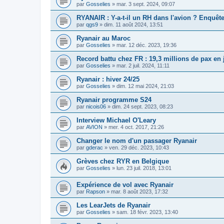
par
Gosselies
»
mar. 3 sept. 2024, 09:07
RYANAIR : Y-a-t-il un RH dans l'avion ? Enquête
par
qgs9
»
dim. 11 août 2024, 13:51
Ryanair au Maroc
par
Gosselies
»
mar. 12 déc. 2023, 19:36
Record battu chez FR : 19,3 millions de pax en 
par
Gosselies
»
mar. 2 juil. 2024, 11:11
Ryanair : hiver 24/25
par
Gosselies
»
dim. 12 mai 2024, 21:03
Ryanair programme S24
par
nicois06
»
dim. 24 sept. 2023, 08:23
Interview Michael O'Leary
par
AVION
»
mer. 4 oct. 2017, 21:26
Changer le nom d'un passager Ryanair
par
gderac
»
ven. 29 déc. 2023, 10:43
Grèves chez RYR en Belgique
par
Gosselies
»
lun. 23 juil. 2018, 13:01
Expérience de vol avec Ryanair
par
Rapson
»
mar. 8 août 2023, 17:32
Les LearJets de Ryanair
par
Gosselies
»
sam. 18 févr. 2023, 13:40