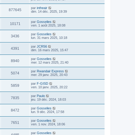
par
intheair
877645
dim. 14 déc. 2025, 19:39
par
Gosselies
10171
ven. 1 août 2025, 18:08
par
Gosselies
3436
lun. 31 mars 2025, 10:18
par
JCR56
4391
dim. 16 mars 2025, 15:47
par
Gosselies
8940
mer. 12 mars 2025, 21:40
par
Rwandair Express
5074
mer. 29 janv. 2025, 20:43
par
F-GISD
5859
ven. 10 janv. 2025, 20:22
par
Paulo
7835
jeu. 19 déc. 2024, 18:03
par
Gosselies
8472
lun. 9 déc. 2024, 17:58
par
Gosselies
7651
ven. 1 nov. 2024, 18:06
par
Gosselies