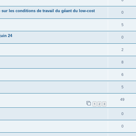
0
 sur les conditions de travail du géant du low-cost
0
5
juin 24
0
2
8
6
5
49
1
2
3
0
0