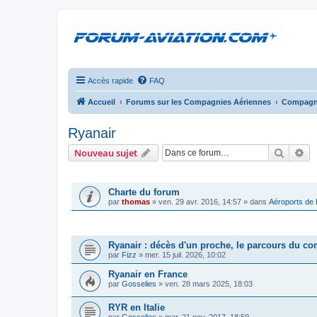
Accès rapide
FAQ
Accueil
Forums sur les Compagnies Aériennes
Compagni
Ryanair
Recher
Re
Nouveau sujet
ANNONCES
Charte du forum
par
thomas
»
ven. 29 avr. 2016, 14:57
» dans
Aéroports de
SUJETS
Ryanair : décès d'un proche, le parcours du co
par
Fizz
»
mer. 15 juil. 2026, 10:02
Ryanair en France
par
Gosselies
»
ven. 28 mars 2025, 18:03
RYR en Italie
par
Gosselies
»
mar. 21 nov. 2017, 18:59