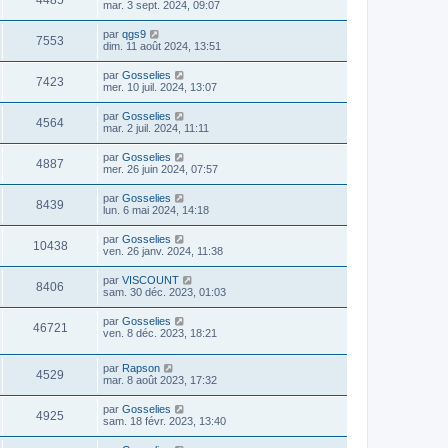
4485
mar. 3 sept. 2024, 09:07
par
qgs9
7553
dim. 11 août 2024, 13:51
par
Gosselies
7423
mer. 10 juil. 2024, 13:07
par
Gosselies
4564
mar. 2 juil. 2024, 11:11
par
Gosselies
4887
mer. 26 juin 2024, 07:57
par
Gosselies
8439
lun. 6 mai 2024, 14:18
par
Gosselies
10438
ven. 26 janv. 2024, 11:38
par
VISCOUNT
8406
sam. 30 déc. 2023, 01:03
par
Gosselies
46721
ven. 8 déc. 2023, 18:21
par
Rapson
4529
mar. 8 août 2023, 17:32
par
Gosselies
4925
sam. 18 févr. 2023, 13:40