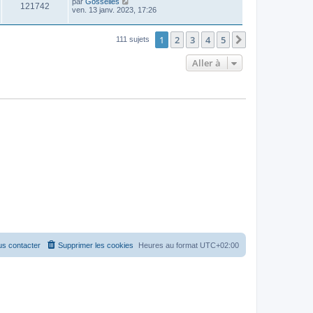
par
Gosselies
121742
ven. 13 janv. 2023, 17:26
1
2
3
4
5
Suivante
111 sujets
Aller à
s contacter
Supprimer les cookies
Heures au format
UTC+02:00