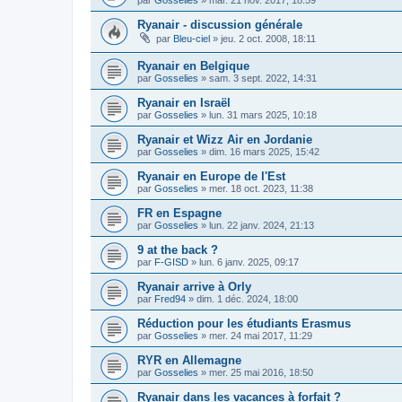
Ryanair - discussion générale
par
Bleu-ciel
»
jeu. 2 oct. 2008, 18:11
Ryanair en Belgique
par
Gosselies
»
sam. 3 sept. 2022, 14:31
Ryanair en Israël
par
Gosselies
»
lun. 31 mars 2025, 10:18
Ryanair et Wizz Air en Jordanie
par
Gosselies
»
dim. 16 mars 2025, 15:42
Ryanair en Europe de l'Est
par
Gosselies
»
mer. 18 oct. 2023, 11:38
FR en Espagne
par
Gosselies
»
lun. 22 janv. 2024, 21:13
9 at the back ?
par
F-GISD
»
lun. 6 janv. 2025, 09:17
Ryanair arrive à Orly
par
Fred94
»
dim. 1 déc. 2024, 18:00
Réduction pour les étudiants Erasmus
par
Gosselies
»
mer. 24 mai 2017, 11:29
RYR en Allemagne
par
Gosselies
»
mer. 25 mai 2016, 18:50
Ryanair dans les vacances à forfait ?