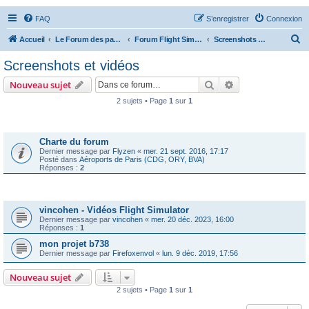
FAQ
S’enregistrer
Connexion
R
Accueil
Le Forum des passionnés d'aviation
Forum Flight Simulator
Screenshots et vidéos
e
Screenshots et vidéos
c
Rechercher
Recherche avanc
Nouveau sujet
h
2 sujets • Page
1
sur
1
e
Annonces
r
c
Charte du forum
Dernier message par
Flyzen
«
mer. 21 sept. 2016, 17:17
h
Posté dans
Aéroports de Paris (CDG, ORY, BVA)
Réponses :
2
e
r
Sujets
vincohen - Vidéos Flight Simulator
Dernier message par
vincohen
«
mer. 20 déc. 2023, 16:00
Réponses :
1
mon projet b738
Dernier message par
Firefoxenvol
«
lun. 9 déc. 2019, 17:56
Nouveau sujet
2 sujets • Page
1
sur
1