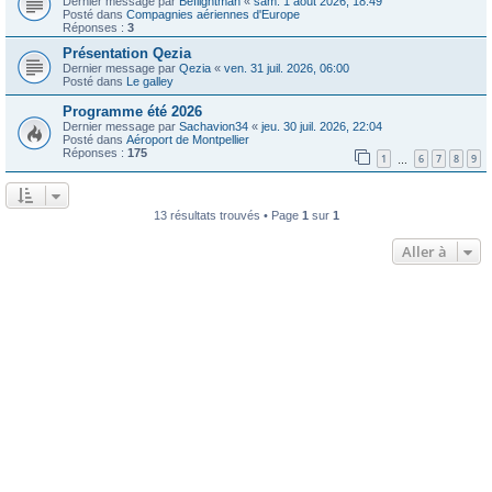
Dernier message par
Beflightman
«
sam. 1 août 2026, 18:49
Posté dans
Compagnies aériennes d'Europe
Réponses :
3
Présentation Qezia
Dernier message par
Qezia
«
ven. 31 juil. 2026, 06:00
Posté dans
Le galley
Programme été 2026
Dernier message par
Sachavion34
«
jeu. 30 juil. 2026, 22:04
Posté dans
Aéroport de Montpellier
Réponses :
175
1
6
7
8
9
…
13 résultats trouvés • Page
1
sur
1
Aller à