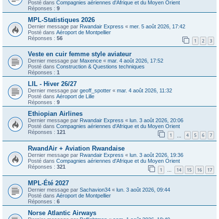
Posté dans
Compagnies aériennes d'Afrique et du Moyen Orient
Réponses :
9
MPL-Statistiques 2026
Dernier message par
Rwandair Express
«
mer. 5 août 2026, 17:42
Posté dans
Aéroport de Montpellier
Réponses :
56
1
2
3
Veste en cuir femme style aviateur
Dernier message par
Maxence
«
mar. 4 août 2026, 17:52
Posté dans
Construction & Questions techniques
Réponses :
1
LIL - Hiver 26/27
Dernier message par
geoff_spotter
«
mar. 4 août 2026, 11:32
Posté dans
Aéroport de Lille
Réponses :
9
Ethiopian Airlines
Dernier message par
Rwandair Express
«
lun. 3 août 2026, 20:06
Posté dans
Compagnies aériennes d'Afrique et du Moyen Orient
Réponses :
121
1
4
5
6
7
…
RwandAir + Aviation Rwandaise
Dernier message par
Rwandair Express
«
lun. 3 août 2026, 19:36
Posté dans
Compagnies aériennes d'Afrique et du Moyen Orient
Réponses :
321
1
14
15
16
17
…
MPL-Été 2027
Dernier message par
Sachavion34
«
lun. 3 août 2026, 09:44
Posté dans
Aéroport de Montpellier
Réponses :
6
Norse Atlantic Airways