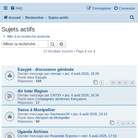
FAQ
S’enregistrer
Connexion
R
Accueil
Rechercher
Sujets actifs
e
Sujets actifs
c
Aller à la recherche avancée
h
Rechercher
Recherche avancée
e
13 résultats trouvés • Page
1
sur
1
r
Sujets
c
Easyjet - discussion générale
h
Dernier message par
rennais
«
jeu. 6 août 2026, 18:28
e
Posté dans
Easyjet
Réponses :
438
1
19
20
21
22
…
r
Air Inter Region
Dernier message par
CNT9Y
«
jeu. 6 août 2026, 16:34
Posté dans
Compagnies aériennes françaises
Réponses :
17
Swiss à Montpellier
Dernier message par
Sachavion34
«
jeu. 6 août 2026, 10:14
Posté dans
Aéroport de Montpellier
Réponses :
60
1
2
3
4
Uganda Airlines
Dernier message par
Rwandair Express
«
mer. 5 août 2026, 17:53