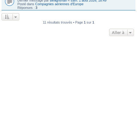
Dernier message par
Beflightman
«
sam. 1 août 2026, 18:49
Posté dans
Compagnies aériennes d'Europe
Réponses :
3
11 résultats trouvés • Page
1
sur
1
Aller à