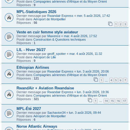
Posté dans
Compagnies aériennes d'Afrique et du Moyen Orient
Réponses :
9
MPL-Statistiques 2026
Dernier message par
Rwandair Express
«
mer. 5 août 2026, 17:42
Posté dans
Aéroport de Montpellier
Réponses :
56
1
2
3
Veste en cuir femme style aviateur
Dernier message par
Maxence
«
mar. 4 août 2026, 17:52
Posté dans
Construction & Questions techniques
Réponses :
1
LIL - Hiver 26/27
Dernier message par
geoff_spotter
«
mar. 4 août 2026, 11:32
Posté dans
Aéroport de Lille
Réponses :
9
Ethiopian Airlines
Dernier message par
Rwandair Express
«
lun. 3 août 2026, 20:06
Posté dans
Compagnies aériennes d'Afrique et du Moyen Orient
Réponses :
121
1
4
5
6
7
…
RwandAir + Aviation Rwandaise
Dernier message par
Rwandair Express
«
lun. 3 août 2026, 19:36
Posté dans
Compagnies aériennes d'Afrique et du Moyen Orient
Réponses :
321
1
14
15
16
17
…
MPL-Été 2027
Dernier message par
Sachavion34
«
lun. 3 août 2026, 09:44
Posté dans
Aéroport de Montpellier
Réponses :
6
Norse Atlantic Airways