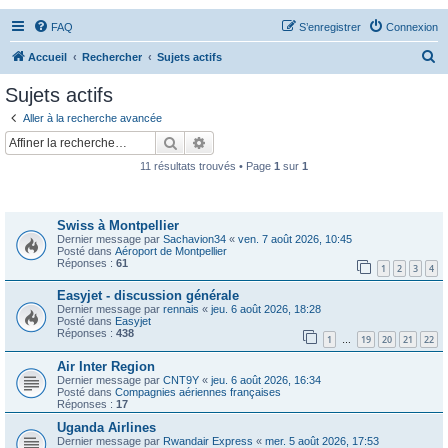
FAQ
S’enregistrer
Connexion
R
Accueil
Rechercher
Sujets actifs
e
Sujets actifs
c
Aller à la recherche avancée
h
Rechercher
Recherche avancée
e
11 résultats trouvés • Page
1
sur
1
r
Sujets
c
Swiss à Montpellier
h
Dernier message par
Sachavion34
«
ven. 7 août 2026, 10:45
e
Posté dans
Aéroport de Montpellier
Réponses :
61
1
2
3
4
r
Easyjet - discussion générale
Dernier message par
rennais
«
jeu. 6 août 2026, 18:28
Posté dans
Easyjet
Réponses :
438
1
19
20
21
22
…
Air Inter Region
Dernier message par
CNT9Y
«
jeu. 6 août 2026, 16:34
Posté dans
Compagnies aériennes françaises
Réponses :
17
Uganda Airlines
Dernier message par
Rwandair Express
«
mer. 5 août 2026, 17:53