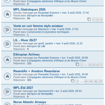
Posté dans
Compagnies aériennes d'Afrique et du Moyen Orient
Réponses :
9
MPL-Statistiques 2026
Dernier message par
Rwandair Express
«
mer. 5 août 2026, 17:42
Posté dans
Aéroport de Montpellier
Réponses :
56
1
2
3
Veste en cuir femme style aviateur
Dernier message par
Maxence
«
mar. 4 août 2026, 17:52
Posté dans
Construction & Questions techniques
Réponses :
1
LIL - Hiver 26/27
Dernier message par
geoff_spotter
«
mar. 4 août 2026, 11:32
Posté dans
Aéroport de Lille
Réponses :
9
Ethiopian Airlines
Dernier message par
Rwandair Express
«
lun. 3 août 2026, 20:06
Posté dans
Compagnies aériennes d'Afrique et du Moyen Orient
Réponses :
121
1
4
5
6
7
…
RwandAir + Aviation Rwandaise
Dernier message par
Rwandair Express
«
lun. 3 août 2026, 19:36
Posté dans
Compagnies aériennes d'Afrique et du Moyen Orient
Réponses :
321
1
14
15
16
17
…
MPL-Été 2027
Dernier message par
Sachavion34
«
lun. 3 août 2026, 09:44
Posté dans
Aéroport de Montpellier
Réponses :
6
Norse Atlantic Airways