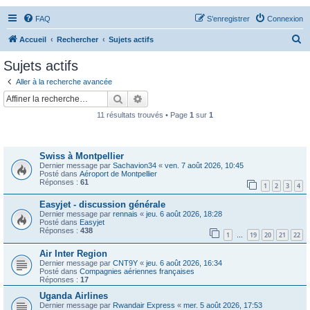
FAQ
S’enregistrer
Connexion
R
Accueil
Rechercher
Sujets actifs
e
Sujets actifs
c
Aller à la recherche avancée
h
Rechercher
Recherche avancée
e
11 résultats trouvés • Page
1
sur
1
r
Sujets
c
Swiss à Montpellier
h
Dernier message par
Sachavion34
«
ven. 7 août 2026, 10:45
e
Posté dans
Aéroport de Montpellier
Réponses :
61
1
2
3
4
r
Easyjet - discussion générale
Dernier message par
rennais
«
jeu. 6 août 2026, 18:28
Posté dans
Easyjet
Réponses :
438
1
19
20
21
22
…
Air Inter Region
Dernier message par
CNT9Y
«
jeu. 6 août 2026, 16:34
Posté dans
Compagnies aériennes françaises
Réponses :
17
Uganda Airlines
Dernier message par
Rwandair Express
«
mer. 5 août 2026, 17:53