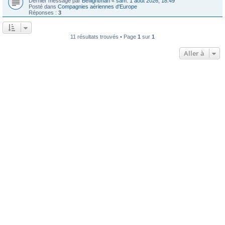
Dernier message par
Beflightman
«
sam. 1 août 2026, 18:49
Posté dans
Compagnies aériennes d'Europe
Réponses :
3
11 résultats trouvés • Page
1
sur
1
Aller à