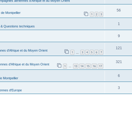
pagnies aériennes d'Afrique et du Moyen Orient
56
 de Montpellier
1
2
3
1
 & Questions techniques
9
121
nes d'Afrique et du Moyen Orient
1
3
4
5
6
7
…
321
nnes d'Afrique et du Moyen Orient
1
13
14
15
16
17
…
6
e Montpellier
3
ennes d'Europe