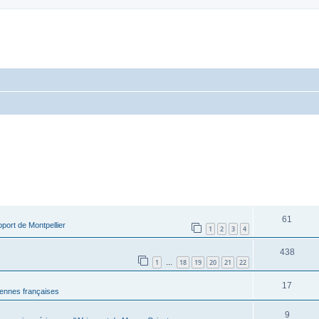
RÉPONSES
61
port de Montpellier
1
2
3
4
438
1
18
19
20
21
22
…
17
ennes françaises
9