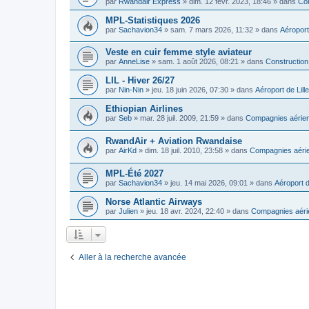
par
Rwandair Express
»
dim. 12 févr. 2023, 18:46
» dans
Com
MPL-Statistiques 2026
par
Sachavion34
»
sam. 7 mars 2026, 11:32
» dans
Aéroport
Veste en cuir femme style aviateur
par
AnneLise
»
sam. 1 août 2026, 08:21
» dans
Construction
LIL - Hiver 26/27
par
Nin-Nin
»
jeu. 18 juin 2026, 07:30
» dans
Aéroport de Lille
Ethiopian Airlines
par
Seb
»
mar. 28 juil. 2009, 21:59
» dans
Compagnies aérien
RwandAir + Aviation Rwandaise
par
AirKd
»
dim. 18 juil. 2010, 23:58
» dans
Compagnies aérie
MPL-Été 2027
par
Sachavion34
»
jeu. 14 mai 2026, 09:01
» dans
Aéroport d
Norse Atlantic Airways
par
Julien
»
jeu. 18 avr. 2024, 22:40
» dans
Compagnies aéri
Aller à la recherche avancée