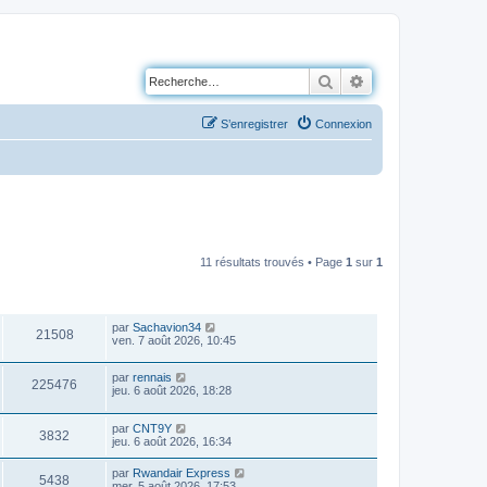
Rechercher
Recherche avancé
S’enregistrer
Connexion
11 résultats trouvés • Page
1
sur
1
VUES
DERNIER MESSAGE
par
Sachavion34
21508
ven. 7 août 2026, 10:45
par
rennais
225476
jeu. 6 août 2026, 18:28
par
CNT9Y
3832
jeu. 6 août 2026, 16:34
par
Rwandair Express
5438
mer. 5 août 2026, 17:53