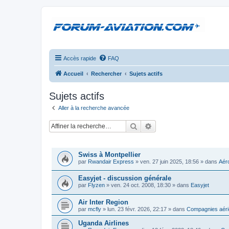
Accès rapide
FAQ
Accueil
Rechercher
Sujets actifs
Sujets actifs
Aller à la recherche avancée
Rechercher
Recherche avancée
SUJETS
Swiss à Montpellier
par
Rwandair Express
»
ven. 27 juin 2025, 18:56
» dans
Aéro
Easyjet - discussion générale
par
Flyzen
»
ven. 24 oct. 2008, 18:30
» dans
Easyjet
Air Inter Region
par
mcfly
»
lun. 23 févr. 2026, 22:17
» dans
Compagnies aéri
Uganda Airlines