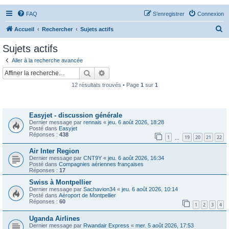
FAQ
S’enregistrer
Connexion
R
Accueil
Rechercher
Sujets actifs
e
Sujets actifs
c
Aller à la recherche avancée
h
Rechercher
Recherche avancée
e
12 résultats trouvés • Page
1
sur
1
r
Sujets
c
Easyjet - discussion générale
h
Dernier message par
rennais
«
jeu. 6 août 2026, 18:28
e
Posté dans
Easyjet
Réponses :
438
1
19
20
21
22
…
r
Air Inter Region
Dernier message par
CNT9Y
«
jeu. 6 août 2026, 16:34
Posté dans
Compagnies aériennes françaises
Réponses :
17
Swiss à Montpellier
Dernier message par
Sachavion34
«
jeu. 6 août 2026, 10:14
Posté dans
Aéroport de Montpellier
Réponses :
60
1
2
3
4
Uganda Airlines
Dernier message par
Rwandair Express
«
mer. 5 août 2026, 17:53