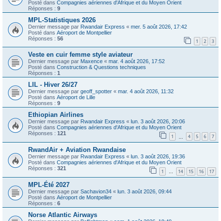
Posté dans
Compagnies aériennes d'Afrique et du Moyen Orient
Réponses :
9
MPL-Statistiques 2026
Dernier message par
Rwandair Express
«
mer. 5 août 2026, 17:42
Posté dans
Aéroport de Montpellier
Réponses :
56
1
2
3
Veste en cuir femme style aviateur
Dernier message par
Maxence
«
mar. 4 août 2026, 17:52
Posté dans
Construction & Questions techniques
Réponses :
1
LIL - Hiver 26/27
Dernier message par
geoff_spotter
«
mar. 4 août 2026, 11:32
Posté dans
Aéroport de Lille
Réponses :
9
Ethiopian Airlines
Dernier message par
Rwandair Express
«
lun. 3 août 2026, 20:06
Posté dans
Compagnies aériennes d'Afrique et du Moyen Orient
Réponses :
121
1
4
5
6
7
…
RwandAir + Aviation Rwandaise
Dernier message par
Rwandair Express
«
lun. 3 août 2026, 19:36
Posté dans
Compagnies aériennes d'Afrique et du Moyen Orient
Réponses :
321
1
14
15
16
17
…
MPL-Été 2027
Dernier message par
Sachavion34
«
lun. 3 août 2026, 09:44
Posté dans
Aéroport de Montpellier
Réponses :
6
Norse Atlantic Airways