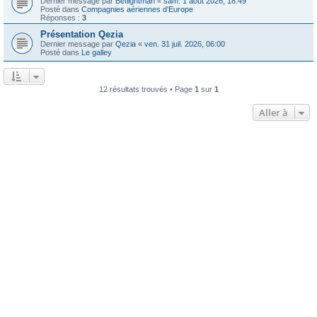
Dernier message par
Beflightman
«
sam. 1 août 2026, 18:49
Posté dans
Compagnies aériennes d'Europe
Réponses :
3
Présentation Qezia
Dernier message par
Qezia
«
ven. 31 juil. 2026, 06:00
Posté dans
Le galley
12 résultats trouvés • Page
1
sur
1
Aller à