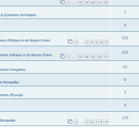
1
18
19
20
21
22
…
1
 & Questions techniques
9
121
nes d'Afrique et du Moyen Orient
1
3
4
5
6
7
…
321
nnes d'Afrique et du Moyen Orient
1
13
14
15
16
17
…
15
ennes françaises
6
e Montpellier
3
ennes d'Europe
0
175
Montpellier
1
5
6
7
8
9
…