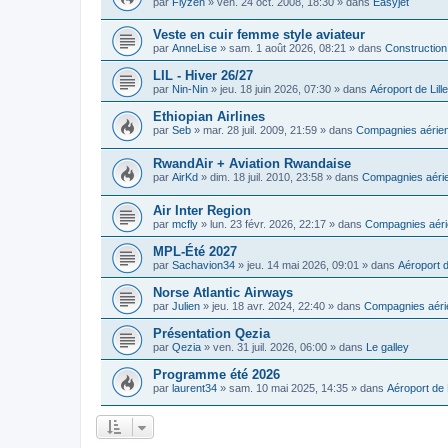
par
Flyzen
»
ven. 24 oct. 2008, 18:30
» dans
Easyjet
Veste en cuir femme style aviateur
par
AnneLise
»
sam. 1 août 2026, 08:21
» dans
Construction
LIL - Hiver 26/27
par
Nin-Nin
»
jeu. 18 juin 2026, 07:30
» dans
Aéroport de Lille
Ethiopian Airlines
par
Seb
»
mar. 28 juil. 2009, 21:59
» dans
Compagnies aérien
RwandAir + Aviation Rwandaise
par
AirKd
»
dim. 18 juil. 2010, 23:58
» dans
Compagnies aérie
Air Inter Region
par
mcfly
»
lun. 23 févr. 2026, 22:17
» dans
Compagnies aéri
MPL-Été 2027
par
Sachavion34
»
jeu. 14 mai 2026, 09:01
» dans
Aéroport d
Norse Atlantic Airways
par
Julien
»
jeu. 18 avr. 2024, 22:40
» dans
Compagnies aéri
Présentation Qezia
par
Qezia
»
ven. 31 juil. 2026, 06:00
» dans
Le galley
Programme été 2026
par
laurent34
»
sam. 10 mai 2025, 14:35
» dans
Aéroport de 