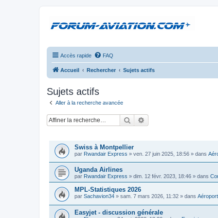
Accès rapide
FAQ
Accueil
Rechercher
Sujets actifs
Sujets actifs
Aller à la recherche avancée
Rechercher
Recherche avancée
SUJETS
Swiss à Montpellier
par
Rwandair Express
»
ven. 27 juin 2025, 18:56
» dans
Aéro
Uganda Airlines
par
Rwandair Express
»
dim. 12 févr. 2023, 18:46
» dans
Com
MPL-Statistiques 2026
par
Sachavion34
»
sam. 7 mars 2026, 11:32
» dans
Aéroport
Easyjet - discussion générale