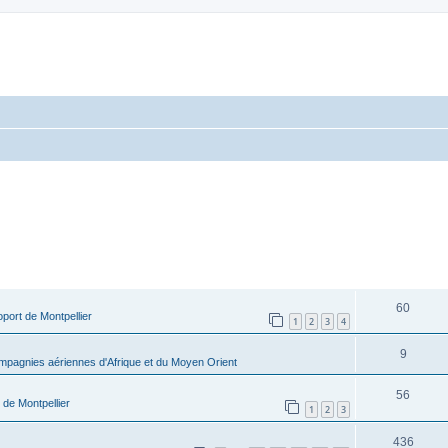
RÉPONSES
60
port de Montpellier
1
2
3
4
9
pagnies aériennes d'Afrique et du Moyen Orient
56
 de Montpellier
1
2
3
436