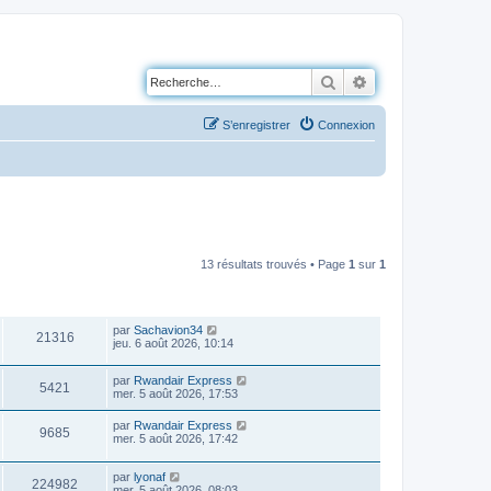
Rechercher
Recherche avancé
S’enregistrer
Connexion
13 résultats trouvés • Page
1
sur
1
VUES
DERNIER MESSAGE
par
Sachavion34
21316
jeu. 6 août 2026, 10:14
par
Rwandair Express
5421
mer. 5 août 2026, 17:53
par
Rwandair Express
9685
mer. 5 août 2026, 17:42
par
lyonaf
224982
mer. 5 août 2026, 08:03