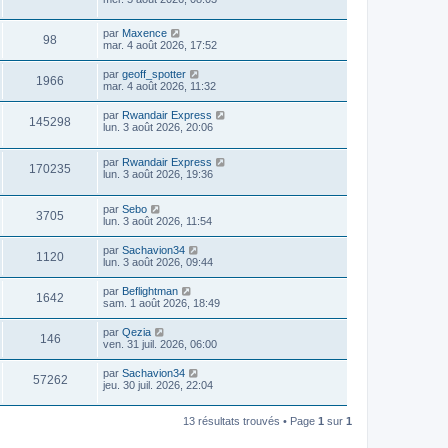
par
Maxence
98
mar. 4 août 2026, 17:52
par
geoff_spotter
1966
mar. 4 août 2026, 11:32
par
Rwandair Express
145298
lun. 3 août 2026, 20:06
par
Rwandair Express
170235
lun. 3 août 2026, 19:36
par
Sebo
3705
lun. 3 août 2026, 11:54
par
Sachavion34
1120
lun. 3 août 2026, 09:44
par
Beflightman
1642
sam. 1 août 2026, 18:49
par
Qezia
146
ven. 31 juil. 2026, 06:00
par
Sachavion34
57262
jeu. 30 juil. 2026, 22:04
13 résultats trouvés • Page
1
sur
1