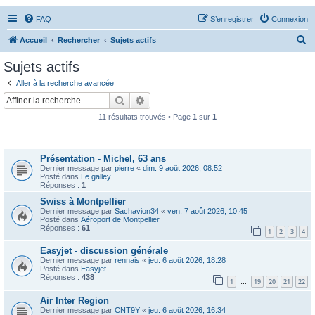
FAQ
S’enregistrer
Connexion
R
Accueil
Rechercher
Sujets actifs
e
Sujets actifs
c
Aller à la recherche avancée
h
Rechercher
Recherche avancée
e
11 résultats trouvés • Page
1
sur
1
r
Sujets
c
Présentation - Michel, 63 ans
h
Dernier message par
pierre
«
dim. 9 août 2026, 08:52
e
Posté dans
Le galley
Réponses :
1
r
Swiss à Montpellier
Dernier message par
Sachavion34
«
ven. 7 août 2026, 10:45
Posté dans
Aéroport de Montpellier
Réponses :
61
1
2
3
4
Easyjet - discussion générale
Dernier message par
rennais
«
jeu. 6 août 2026, 18:28
Posté dans
Easyjet
Réponses :
438
1
19
20
21
22
…
Air Inter Region
Dernier message par
CNT9Y
«
jeu. 6 août 2026, 16:34