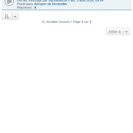
Dernier message par
Sachavion34
«
lun. 3 août 2026, 09:44
Posté dans
Aéroport de Montpellier
Réponses :
6
11 résultats trouvés • Page
1
sur
1
Aller à