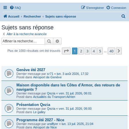
FAQ
S’enregistrer
Connexion
R
Accueil
Rechercher
Sujets sans réponse
e
Sujets sans réponse
c
Aller à la recherche avancée
h
Rechercher
Recherche avancée
e
Page
1
sur
40
1
2
3
4
5
40
Sui
Plus de 1000 résultats ont été trouvés
r
…
c
Sujets
h
Genève été 2027
e
Dernier message par
sr71
«
lun. 3 août 2026, 17:32
Posté dans
Aéroport de Genève
r
Maison disponible dans les Côtes d'Armor, des retours de
navigants ?
Dernier message par
Qezia
«
ven. 31 juil. 2026, 06:01
Posté dans
Actualités du Transport Aérien
Présentation Qezia
Dernier message par
Qezia
«
ven. 31 juil. 2026, 06:00
Posté dans
Le galley
Programme été 2027 - Nice
Dernier message par
uralflyer
«
lun. 13 juil. 2026, 21:04
Posté dans
Aéroport de Nice