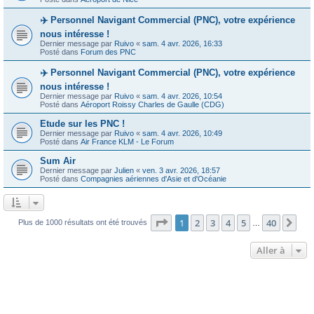
✈️ Personnel Navigant Commercial (PNC), votre expérience
nous intéresse !
Dernier message par
Ruivo
«
sam. 4 avr. 2026, 16:33
Posté dans
Forum des PNC
✈️ Personnel Navigant Commercial (PNC), votre expérience
nous intéresse !
Dernier message par
Ruivo
«
sam. 4 avr. 2026, 10:54
Posté dans
Aéroport Roissy Charles de Gaulle (CDG)
Etude sur les PNC !
Dernier message par
Ruivo
«
sam. 4 avr. 2026, 10:49
Posté dans
Air France KLM - Le Forum
Sum Air
Dernier message par
Julien
«
ven. 3 avr. 2026, 18:57
Posté dans
Compagnies aériennes d'Asie et d'Océanie
Page
1
sur
40
1
2
3
4
5
40
Sui
Plus de 1000 résultats ont été trouvés
…
Aller à