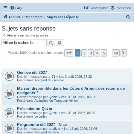
FAQ
S’enregistrer
Connexion
R
Accueil
Rechercher
Sujets sans réponse
e
Sujets sans réponse
c
Aller à la recherche avancée
h
Rechercher
Recherche avancée
e
Page
1
sur
40
1
2
3
4
5
40
Sui
Plus de 1000 résultats ont été trouvés
r
…
c
Sujets
h
Genève été 2027
e
Dernier message par
sr71
«
lun. 3 août 2026, 17:32
Posté dans
Aéroport de Genève
r
Maison disponible dans les Côtes d'Armor, des retours de
navigants ?
Dernier message par
Qezia
«
ven. 31 juil. 2026, 06:01
Posté dans
Actualités du Transport Aérien
Présentation Qezia
Dernier message par
Qezia
«
ven. 31 juil. 2026, 06:00
Posté dans
Le galley
Programme été 2027 - Nice
Dernier message par
uralflyer
«
lun. 13 juil. 2026, 21:04
Posté dans
Aéroport de Nice