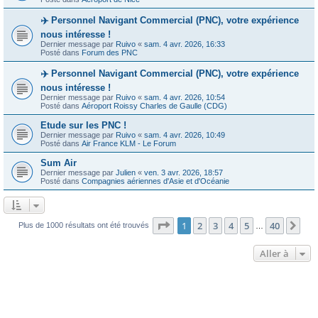
✈️ Personnel Navigant Commercial (PNC), votre expérience
nous intéresse !
Dernier message par
Ruivo
«
sam. 4 avr. 2026, 16:33
Posté dans
Forum des PNC
✈️ Personnel Navigant Commercial (PNC), votre expérience
nous intéresse !
Dernier message par
Ruivo
«
sam. 4 avr. 2026, 10:54
Posté dans
Aéroport Roissy Charles de Gaulle (CDG)
Etude sur les PNC !
Dernier message par
Ruivo
«
sam. 4 avr. 2026, 10:49
Posté dans
Air France KLM - Le Forum
Sum Air
Dernier message par
Julien
«
ven. 3 avr. 2026, 18:57
Posté dans
Compagnies aériennes d'Asie et d'Océanie
Page
1
sur
40
1
2
3
4
5
40
Sui
Plus de 1000 résultats ont été trouvés
…
Aller à