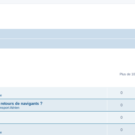
Plus de 10
RÉPONSES
0
ve
retours de navigants ?
0
ansport Aérien
0
0
ce