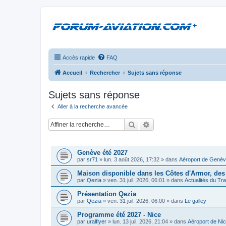
Accès rapide
FAQ
Accueil
Rechercher
Sujets sans réponse
Sujets sans réponse
Aller à la recherche avancée
Rechercher
Recherche avancée
SUJETS
Genève été 2027
par
sr71
»
lun. 3 août 2026, 17:32
» dans
Aéroport de Genè
Maison disponible dans les Côtes d'Armor, des 
par
Qezia
»
ven. 31 juil. 2026, 06:01
» dans
Actualités du Tr
Présentation Qezia
par
Qezia
»
ven. 31 juil. 2026, 06:00
» dans
Le galley
Programme été 2027 - Nice
par
uralflyer
»
lun. 13 juil. 2026, 21:04
» dans
Aéroport de Ni