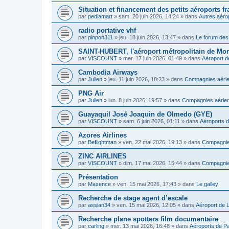
Situation et financement des petits aéroports fr
par
pediamart
»
sam. 20 juin 2026, 14:24
» dans
Autres aéro
radio portative vhf
par
pinpon311
»
jeu. 18 juin 2026, 13:47
» dans
Le forum des 
SAINT-HUBERT, l'aéroport métropolitain de Mon
par
VISCOUNT
»
mer. 17 juin 2026, 01:49
» dans
Aéroport d
Cambodia Airways
par
Julien
»
jeu. 11 juin 2026, 18:23
» dans
Compagnies aérie
PNG Air
par
Julien
»
lun. 8 juin 2026, 19:57
» dans
Compagnies aérien
Guayaquil José Joaquin de Olmedo (GYE)
par
VISCOUNT
»
sam. 6 juin 2026, 01:11
» dans
Aéroports 
Azores Airlines
par
Beflightman
»
ven. 22 mai 2026, 19:13
» dans
Compagnie
ZINC AIRLINES
par
VISCOUNT
»
dim. 17 mai 2026, 15:44
» dans
Compagnies
Présentation
par
Maxence
»
ven. 15 mai 2026, 17:43
» dans
Le galley
Recherche de stage agent d’escale
par
assian34
»
ven. 15 mai 2026, 12:05
» dans
Aéroport de 
Recherche plane spotters film documentaire
par
carling
»
mer. 13 mai 2026, 16:48
» dans
Aéroports de P