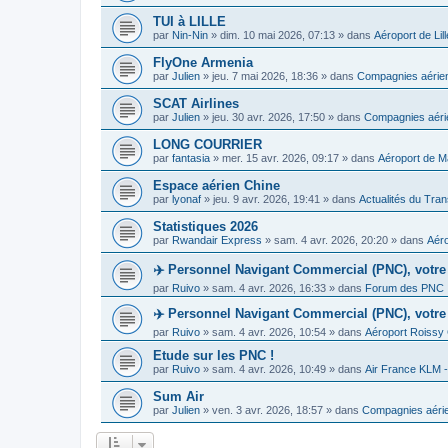
TUI à LILLE
par
Nin-Nin
»
dim. 10 mai 2026, 07:13
» dans
Aéroport de Lill
FlyOne Armenia
par
Julien
»
jeu. 7 mai 2026, 18:36
» dans
Compagnies aérie
SCAT Airlines
par
Julien
»
jeu. 30 avr. 2026, 17:50
» dans
Compagnies aérie
LONG COURRIER
par
fantasia
»
mer. 15 avr. 2026, 09:17
» dans
Aéroport de Ma
Espace aérien Chine
par
lyonaf
»
jeu. 9 avr. 2026, 19:41
» dans
Actualités du Tran
Statistiques 2026
par
Rwandair Express
»
sam. 4 avr. 2026, 20:20
» dans
Aéro
✈️ Personnel Navigant Commercial (PNC), votre 
par
Ruivo
»
sam. 4 avr. 2026, 16:33
» dans
Forum des PNC
✈️ Personnel Navigant Commercial (PNC), votre 
par
Ruivo
»
sam. 4 avr. 2026, 10:54
» dans
Aéroport Roissy
Etude sur les PNC !
par
Ruivo
»
sam. 4 avr. 2026, 10:49
» dans
Air France KLM 
Sum Air
par
Julien
»
ven. 3 avr. 2026, 18:57
» dans
Compagnies aérie