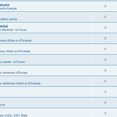
ançais
0
ports français
0
pilotes privés
tréal
0
e Montréal - le Forum
0
nnes d'Asie et d'Océanie
0
nes d'Asie et d'Océanie
0
du monde - le Forum
0
s aériennes d'Europe
0
 aériennes d'Asie et d'Océanie
0
0
Lyon
0
aris (CDG, ORY, BVA)