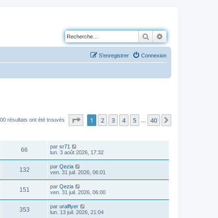
Rechercher
Recherche avancé
S’enregistrer
Connexion
Page
1
sur
40
1
2
3
4
5
40
Suivante
00 résultats ont été trouvés
…
VUES
DERNIER MESSAGE
par
sr71
66
lun. 3 août 2026, 17:32
par
Qezia
132
ven. 31 juil. 2026, 06:01
par
Qezia
151
ven. 31 juil. 2026, 06:00
par
uralflyer
353
lun. 13 juil. 2026, 21:04