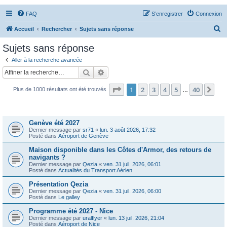
FAQ
S’enregistrer
Connexion
R
Accueil
Rechercher
Sujets sans réponse
e
Sujets sans réponse
c
Aller à la recherche avancée
h
Rechercher
Recherche avancée
e
Page
1
sur
40
1
2
3
4
5
40
Sui
Plus de 1000 résultats ont été trouvés
r
…
c
Sujets
h
Genève été 2027
e
Dernier message par
sr71
«
lun. 3 août 2026, 17:32
Posté dans
Aéroport de Genève
r
Maison disponible dans les Côtes d'Armor, des retours de
navigants ?
Dernier message par
Qezia
«
ven. 31 juil. 2026, 06:01
Posté dans
Actualités du Transport Aérien
Présentation Qezia
Dernier message par
Qezia
«
ven. 31 juil. 2026, 06:00
Posté dans
Le galley
Programme été 2027 - Nice
Dernier message par
uralflyer
«
lun. 13 juil. 2026, 21:04
Posté dans
Aéroport de Nice