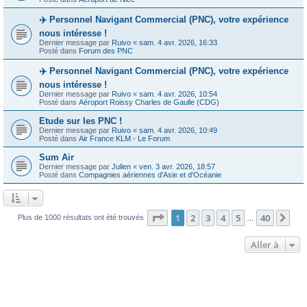
✈️ Personnel Navigant Commercial (PNC), votre expérience
nous intéresse !
Dernier message par
Ruivo
«
sam. 4 avr. 2026, 16:33
Posté dans
Forum des PNC
✈️ Personnel Navigant Commercial (PNC), votre expérience
nous intéresse !
Dernier message par
Ruivo
«
sam. 4 avr. 2026, 10:54
Posté dans
Aéroport Roissy Charles de Gaulle (CDG)
Etude sur les PNC !
Dernier message par
Ruivo
«
sam. 4 avr. 2026, 10:49
Posté dans
Air France KLM - Le Forum
Sum Air
Dernier message par
Julien
«
ven. 3 avr. 2026, 18:57
Posté dans
Compagnies aériennes d'Asie et d'Océanie
Page
1
sur
40
1
2
3
4
5
40
Sui
Plus de 1000 résultats ont été trouvés
…
Aller à