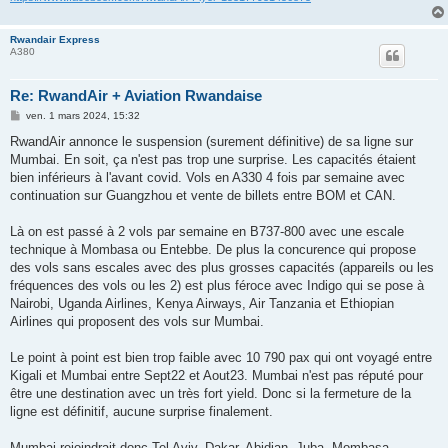
Rwandair Express
A380
Re: RwandAir + Aviation Rwandaise
M
ven. 1 mars 2024, 15:32
e
s
RwandAir annonce le suspension (surement définitive) de sa ligne sur
s
Mumbai. En soit, ça n'est pas trop une surprise. Les capacités étaient
a
g
bien inférieurs à l'avant covid. Vols en A330 4 fois par semaine avec
e
continuation sur Guangzhou et vente de billets entre BOM et CAN.
Là on est passé à 2 vols par semaine en B737-800 avec une escale
technique à Mombasa ou Entebbe. De plus la concurence qui propose
des vols sans escales avec des plus grosses capacités (appareils ou les
fréquences des vols ou les 2) est plus féroce avec Indigo qui se pose à
Nairobi, Uganda Airlines, Kenya Airways, Air Tanzania et Ethiopian
Airlines qui proposent des vols sur Mumbai.
Le point à point est bien trop faible avec 10 790 pax qui ont voyagé entre
Kigali et Mumbai entre Sept22 et Aout23. Mumbai n'est pas réputé pour
être une destination avec un très fort yield. Donc si la fermeture de la
ligne est définitif, aucune surprise finalement.
Mumbai rejoindrait donc Tel Aviv, Dakar, Abidjan, Juba, Mombasa,