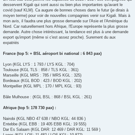
desservent Kigali qui sont aussi ou bien plus importantes qu'avant le
covid (sauf KLM). Ca augure de bonnes choses dans le futur (je dirais à
moyen terme) pour voir de nouvelles compagnies venir sur Kigali. Mais à
mon avis, il faudra une plus grosse demande sur l'Asie et l'Amérique du
Nord. Car naturellement hors Afrique, l'Europe représente la plus grosse
demande. Autre chose intéréssant, la tendance est plus à une demande
export qu'import (même si c'est assez proche). Surement du aux
expatriés
France (top 5: + BSL aéroport bi national : 6 843 pax)
Lyon (KGL LYS : 1 793 / LYS KGL : 704)
Toulouse (KGL TLS : 858 / TLS KGL : 361)
Marseille (KGL MRS : 785 / MRS KGL : 325)
Bordeaux (KGL BOD : 423 / BOD KGL : 202)
Montpellier (KGL MPL : 170 / MPL KGL : 93)
Bâle Mulhouse : (KGL BSL : 868 / BSL KGL : 261)
Afrique (top 5: 178 730 pax) :
Nairobi (KGL NBO 47 638 / NBO KGL: 44 836 )
Entebbe (KGL EBB : 19 405 EBB KGL: 19 555)
Dar Es Salaam (KGL DAR: 12 469 / DAR KGL: 11 569 )
Lagos (KGL LOS: 11 482 / LOS KGL: 10 872)