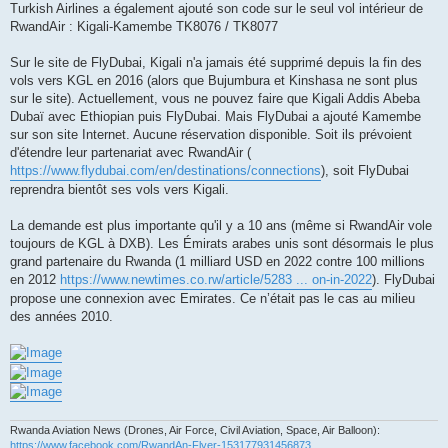
Turkish Airlines a également ajouté son code sur le seul vol intérieur de
RwandAir : Kigali-Kamembe TK8076 / TK8077
Sur le site de FlyDubai, Kigali n'a jamais été supprimé depuis la fin des
vols vers KGL en 2016 (alors que Bujumbura et Kinshasa ne sont plus
sur le site). Actuellement, vous ne pouvez faire que Kigali Addis Abeba
Dubaï avec Ethiopian puis FlyDubai. Mais FlyDubai a ajouté Kamembe
sur son site Internet. Aucune réservation disponible. Soit ils prévoient
d'étendre leur partenariat avec RwandAir (
https://www.flydubai.com/en/destinations/connections
), soit FlyDubai
reprendra bientôt ses vols vers Kigali.
La demande est plus importante qu'il y a 10 ans (même si RwandAir vole
toujours de KGL à DXB). Les Émirats arabes unis sont désormais le plus
grand partenaire du Rwanda (1 milliard USD en 2022 contre 100 millions
en 2012
https://www.newtimes.co.rw/article/5283 ... on-in-2022
). FlyDubai
propose une connexion avec Emirates. Ce n’était pas le cas au milieu
des années 2010.
Rwanda Aviation News (Drones, Air Force, Civil Aviation, Space, Air Balloon):
https://www.facebook.com/RwandAn-Flyer-153177931456873