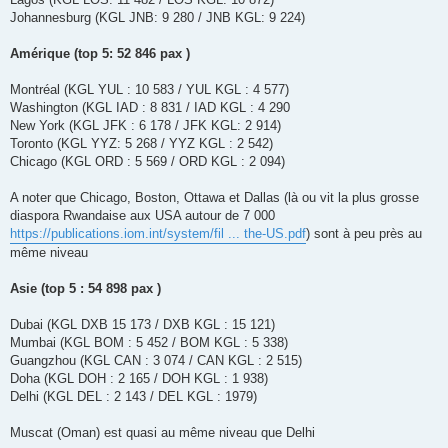
Johannesburg (KGL JNB: 9 280 / JNB KGL: 9 224)
Amérique (top 5: 52 846 pax )
Montréal (KGL YUL : 10 583 / YUL KGL : 4 577)
Washington (KGL IAD : 8 831 / IAD KGL : 4 290
New York (KGL JFK : 6 178 / JFK KGL: 2 914)
Toronto (KGL YYZ: 5 268 / YYZ KGL : 2 542)
Chicago (KGL ORD : 5 569 / ORD KGL : 2 094)
A noter que Chicago, Boston, Ottawa et Dallas (là ou vit la plus grosse
diaspora Rwandaise aux USA autour de 7 000
https://publications.iom.int/system/fil ... the-US.pdf
) sont à peu près au
même niveau
Asie (top 5 : 54 898 pax )
Dubai (KGL DXB 15 173 / DXB KGL : 15 121)
Mumbai (KGL BOM : 5 452 / BOM KGL : 5 338)
Guangzhou (KGL CAN : 3 074 / CAN KGL : 2 515)
Doha (KGL DOH : 2 165 / DOH KGL : 1 938)
Delhi (KGL DEL : 2 143 / DEL KGL : 1979)
Muscat (Oman) est quasi au même niveau que Delhi