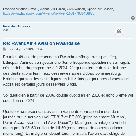
Rwanda Aviation News (Drones, Air Force, Civil Aviation, Space, Air Balloon):
https://www.facebook.com/RwandAn-Flyer-153177931456873
Rwandair Express
A380
Re: RwandAir + Aviation Rwandaise
M
mer. 24 janv. 2024, 21:42
e
s
Pour les 49 ans de présence au Rwanda (enfin ça n'est pas liée),
s
Ethiopian Airlines va rajouter une 3eme fréquence quotidienne sur Kigali,
a
g
dès le début du programme été 2024. Ce qui en terme de vols fait une
e
des destinations les mieux desservies après Dubaï, Johannesburg,
Entebbe qui sont les seuls lignes en full 3 fois par jour hors domestique.
Accra est certains jours desservies 3 fois.
Vol quotidien à partir de 2006, double quotidien en 2010 et donc 3 eme vol
quotidien en 2024.
Quelques correspondances sur la vague de correspondances de mi
journée sur le nouveau vol ET 817 et ET 806 (principalement Mumbai,
Delhi, Accra,Istanbul, Tel Aviv, Dubaï**). Mais gros avantage le vol du
matin part à 08h30 au lieu de 11h30 (donc temps de correspondance
moins long). Et malgré un départ tardif le matin, l'avion était obligé de