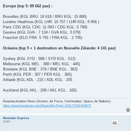
Europe (top 5: 89 662 pax) :
Bruxelles (KGL BRU: 18 618 / BRU KGL: 15 880)
Londres Heathrow (KGL LHR: 10 707 / LHR KGL: 8 856 )
Paris CDG (KGL CDG: 11 093 / CDG KGL: 5 799)
Genève (KGL GVA : 7 134 / GVA KGL: 3 079)
Francfort (KLG FRA: 5 791 / FRA KGL : 2 705)
Océanie (top 5 + 1 destination en Nouvelle Zélande: 4 141 pax)
Sydney (KGL SYD : 589 / SYD KGL : 512)
Melbourne (KGL MEL : 388 / MEL KGL : 445)
Brisbane (KGL BNE : 379 / BNE KGL : 363)
Perth (KGL PER : 307 / PER KGL : 365)
Aélaide (KGL ADL : 215 / ADL KGL : 205
Auckland (KGL AKL : 208 / AKL KGL : 165)
Rwanda Aviation News (Drones, Air Force, Civil Aviation, Space, Air Balloon):
https://www.facebook.com/RwandAn-Flyer-153177931456873
Rwandair Express
A380