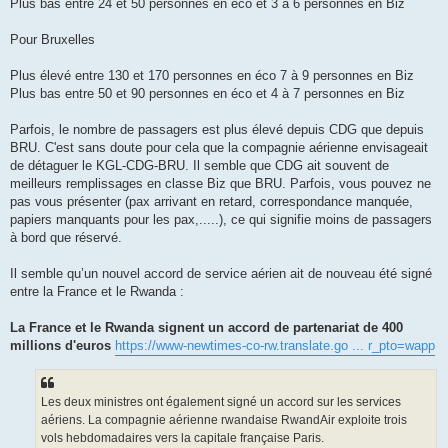
Plus bas entre 24 et 50 personnes en éco et 3 à 6 personnes en Biz
Pour Bruxelles
Plus élevé entre 130 et 170 personnes en éco 7 à 9 personnes en Biz
Plus bas entre 50 et 90 personnes en éco et 4 à 7 personnes en Biz
Parfois, le nombre de passagers est plus élevé depuis CDG que depuis
BRU. C'est sans doute pour cela que la compagnie aérienne envisageait
de détaguer le KGL-CDG-BRU. Il semble que CDG ait souvent de
meilleurs remplissages en classe Biz que BRU. Parfois, vous pouvez ne
pas vous présenter (pax arrivant en retard, correspondance manquée,
papiers manquants pour les pax,.....), ce qui signifie moins de passagers
à bord que réservé.
Il semble qu’un nouvel accord de service aérien ait de nouveau été signé
entre la France et le Rwanda :
La France et le Rwanda signent un accord de partenariat de 400
millions d'euros
https://www-newtimes-co-rw.translate.go ... r_pto=wapp
Les deux ministres ont également signé un accord sur les services
aériens. La compagnie aérienne rwandaise RwandAir exploite trois
vols hebdomadaires vers la capitale française Paris.