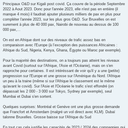
s
Principaux O&D sur Kigali post covid. Ça couvre de la période Septembre
s
2022 à Aout 2023. Donc pour l'année 2023, elle n'est pas en entière (il
a
g
manque 4 mois) il faudrait ajouter plusieurs milliers de pax en plus pour
e
compléter l'année 2023, sur les plus gros O&D. Sur Bruxelles on est
surement à plus de 40 000 pax, Nairobi de nouveau au dessus de 100
000 pax,...
On est en Afrique dont sur des niveaux de trafic assez bas en
comparaison avec l'Europe (à l’exception des puissances Africaines :
Afrique du Sud, Nigeria, Kenya, Ghana, Égypte ou Maroc par exemple).
Pour la majorité des destinations, on a toujours pas atteint les niveaux
avant Covid (surtout sur l'Afrique, l'Asie et l'Océanie), mais on s'en
rapproche pour certaines. Il est intéréssant de voir qu'il y a une (petite)
progression sur l'Europe et une grosse sur l'Amérique du Nord. l'Afrique
un peu à la traine (même si sur l'Afrique le classement est le même
qu'avant le covid). Sur l'Asie et l'Océanie le trafic s'est effondré (on
dépassait les 2 000 - 3 000 sur Tokyo, Sydney par exemple), seul
Mumbai et Dubai s'en sortent.
Quelques surprises: Montréal et Genève ont une plus grosse demande
que Francfort et Amsterdam (malgré un vol direct avec KLM). Dubaï
talonne Bruxelles. Grosse baisse sur l'Afrique du Sud
En tout cas cela justifie les capacités de 2023 / 2024 des compagnies qui