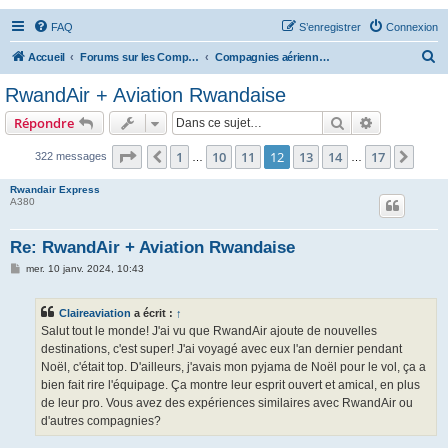
FAQ
S’enregistrer
Connexion
R
Accueil
Forums sur les Compagnies Aériennes
Compagnies aériennes d'Afrique et du Moyen Orient
e
RwandAir + Aviation Rwandaise
c
Rechercher
Recherche 
Répondre
h
e
Page
12
sur
17
1
10
11
12
13
14
17
Précédente
Suiv
322 messages
…
…
r
Rwandair Express
c
A380
h
Re: RwandAir + Aviation Rwandaise
e
M
mer. 10 janv. 2024, 10:43
r
e
s
s
Claireaviation
a écrit :
↑
a
g
Salut tout le monde! J'ai vu que RwandAir ajoute de nouvelles
e
destinations, c'est super! J'ai voyagé avec eux l'an dernier pendant
Noël, c'était top. D'ailleurs, j'avais mon pyjama de Noël pour le vol, ça a
bien fait rire l'équipage. Ça montre leur esprit ouvert et amical, en plus
de leur pro. Vous avez des expériences similaires avec RwandAir ou
d'autres compagnies?