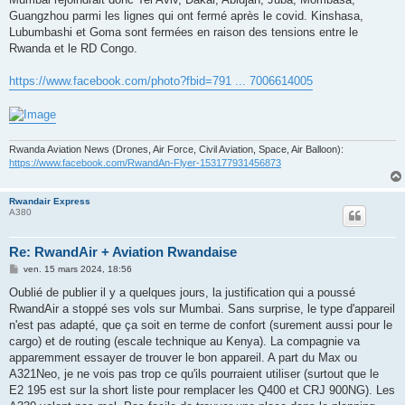
Guangzhou parmi les lignes qui ont fermé après le covid. Kinshasa,
Lubumbashi et Goma sont fermées en raison des tensions entre le
Rwanda et le RD Congo.
https://www.facebook.com/photo?fbid=791 ... 7006614005
Rwanda Aviation News (Drones, Air Force, Civil Aviation, Space, Air Balloon):
https://www.facebook.com/RwandAn-Flyer-153177931456873
Rwandair Express
A380
Re: RwandAir + Aviation Rwandaise
M
ven. 15 mars 2024, 18:56
e
s
Oublié de publier il y a quelques jours, la justification qui a poussé
s
RwandAir a stoppé ses vols sur Mumbai. Sans surprise, le type d'appareil
a
g
n'est pas adapté, que ça soit en terme de confort (surement aussi pour le
e
cargo) et de routing (escale technique au Kenya). La compagnie va
apparemment essayer de trouver le bon appareil. A part du Max ou
A321Neo, je ne vois pas trop ce qu'ils pourraient utiliser (surtout que le
E2 195 est sur la short liste pour remplacer les Q400 et CRJ 900NG). Les