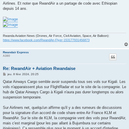
Airlines. Et noter que RwandAir a un partage de code avec Ethiopian
depuis 14 ans.
Rwanda Aviation News (Drones, Air Force, Civil Aviation, Space, Air Balloon):
https://www.facebook.com/RwandAn-Flyer-153177931456873
Rwandair Express
A380
Re: RwandAir + Aviation Rwandaise
M
jeu. 8 févr. 2024, 20:25
e
s
Qatar Airways Cargo semble avoir suspendu tous ses vols sur Kigali. Les
s
vols n'apparaissent plus sur FlightRadar et sur le site de la compagnie. Le
a
g
hub de Qatar Airways Cargo à Kigali n'aura pas durer longtemps ou alors
e
suspension temporaire.
Sur Airliners net, quelqu'un affirme qu'il y a des rumeurs de discussions
pour la signature d'un accord de code share entre Air France KLM et
RwandAir. Sur le site de KLM, la compagnie vent des vols pour RwandAir,
mais c'est marginal (pour les pax allant à Bujumbura sur certains
itinéraires). Ça ressemble plus pour le moment à un accord d'interline,