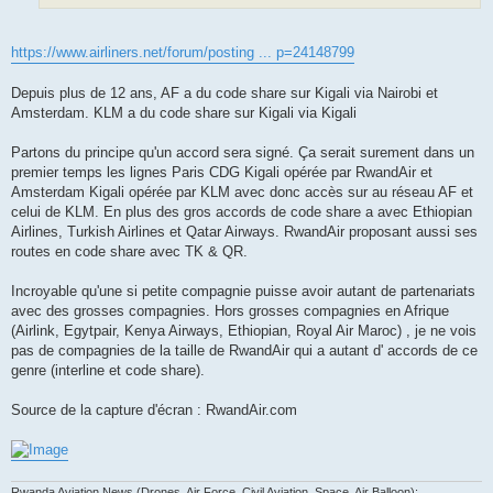
https://www.airliners.net/forum/posting ... p=24148799
Depuis plus de 12 ans, AF a du code share sur Kigali via Nairobi et
Amsterdam. KLM a du code share sur Kigali via Kigali
Partons du principe qu'un accord sera signé. Ça serait surement dans un
premier temps les lignes Paris CDG Kigali opérée par RwandAir et
Amsterdam Kigali opérée par KLM avec donc accès sur au réseau AF et
celui de KLM. En plus des gros accords de code share a avec Ethiopian
Airlines, Turkish Airlines et Qatar Airways. RwandAir proposant aussi ses
routes en code share avec TK & QR.
Incroyable qu'une si petite compagnie puisse avoir autant de partenariats
avec des grosses compagnies. Hors grosses compagnies en Afrique
(Airlink, Egytpair, Kenya Airways, Ethiopian, Royal Air Maroc) , je ne vois
pas de compagnies de la taille de RwandAir qui a autant d' accords de ce
genre (interline et code share).
Source de la capture d'écran : RwandAir.com
Rwanda Aviation News (Drones, Air Force, Civil Aviation, Space, Air Balloon):