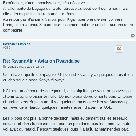
s
Expérience, d'une connaissance, très négative.
s
A l'aller perte de bagage qui a éte retrouvé au bout de 4 semaines mais
a
g
elle attend qu'il lui soit retourné sur Paris.
e
Au retour pas d'avion à Nairobi pour Kigali pour prendre son vol vers
Paris, elle a attendu 3 jours pour finalement acheter un billet sur une autre
compagnie
Rwandair Express
A380
Re: RwandAir + Aviation Rwandaise
M
ven. 15 mars 2024, 19:54
e
s
C'était avec quelle compagnie ? Et quand ? Car il y a quelques mois il y a
s
eu des soucis avec Kenya Airways.
a
g
e
KGL est un aéroport de catégorie II, cela signifie que vous ne pouvez pas
atterrir avec une visibilité nulle. De nombreux déroutements vers Entebbe
et parfois vers Bujumbura. Il y a quelques mois avec Kenya Airways qi
est revenue à Nairobi quelques minutes avant d'atterrir à KGL.
Les pilotes ont pris la bonne décision, mais évidement sur les réseaux
sociaux et dans la presse c'est parti un peu dans tous les sens. Un autre
vol avait du retard. Pendant quelques jours il a fallu acheminer des pax.