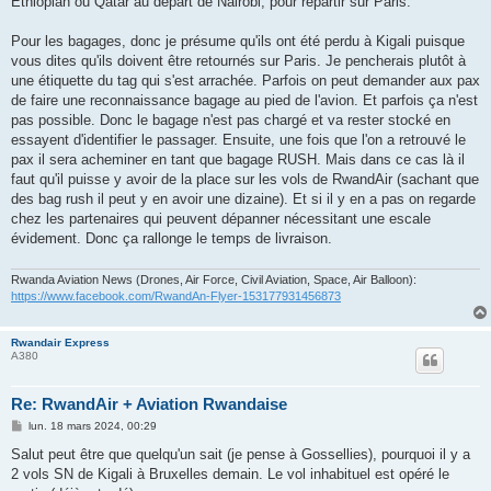
Ethiopian ou Qatar au départ de Nairobi, pour repartir sur Paris.
Pour les bagages, donc je présume qu'ils ont été perdu à Kigali puisque
vous dites qu'ils doivent être retournés sur Paris. Je pencherais plutôt à
une étiquette du tag qui s'est arrachée. Parfois on peut demander aux pax
de faire une reconnaissance bagage au pied de l'avion. Et parfois ça n'est
pas possible. Donc le bagage n'est pas chargé et va rester stocké en
essayent d'identifier le passager. Ensuite, une fois que l'on a retrouvé le
pax il sera acheminer en tant que bagage RUSH. Mais dans ce cas là il
faut qu'il puisse y avoir de la place sur les vols de RwandAir (sachant que
des bag rush il peut y en avoir une dizaine). Et si il y en a pas on regarde
chez les partenaires qui peuvent dépanner nécessitant une escale
évidement. Donc ça rallonge le temps de livraison.
Rwanda Aviation News (Drones, Air Force, Civil Aviation, Space, Air Balloon):
https://www.facebook.com/RwandAn-Flyer-153177931456873
Rwandair Express
A380
Re: RwandAir + Aviation Rwandaise
M
lun. 18 mars 2024, 00:29
e
s
Salut peut être que quelqu'un sait (je pense à Gossellies), pourquoi il y a
s
2 vols SN de Kigali à Bruxelles demain. Le vol inhabituel est opéré le
a
g