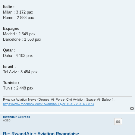
Italie :
Milan : 3 172 pax
Rome : 2 883 pax
Espagne
Madrid : 2 549 pax
Barcelone : 1 558 pax
Qatar :
Doha : 4 103 pax
Israël :
Tel Aviv : 3 454 pax
Tunisie :
Tunis : 2 448 pax
Rwanda Aviation News (Drones, Air Force, Civil Aviation, Space, Air Balloon):
https://www.facebook.com/RwandAn-Flyer-153177931456873
Rwandair Express
A380
Re: RwandAir + Aviation Rwandaise