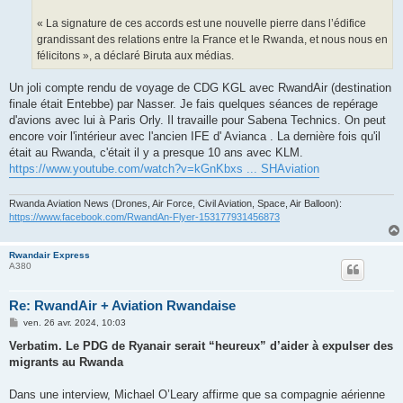
« La signature de ces accords est une nouvelle pierre dans l’édifice
grandissant des relations entre la France et le Rwanda, et nous nous en
félicitons », a déclaré Biruta aux médias.
Un joli compte rendu de voyage de CDG KGL avec RwandAir (destination
finale était Entebbe) par Nasser. Je fais quelques séances de repérage
d'avions avec lui à Paris Orly. Il travaille pour Sabena Technics. On peut
encore voir l'intérieur avec l'ancien IFE d' Avianca . La dernière fois qu'il
était au Rwanda, c'était il y a presque 10 ans avec KLM.
https://www.youtube.com/watch?v=kGnKbxs ... SHAviation
Rwanda Aviation News (Drones, Air Force, Civil Aviation, Space, Air Balloon):
https://www.facebook.com/RwandAn-Flyer-153177931456873
Rwandair Express
A380
Re: RwandAir + Aviation Rwandaise
M
ven. 26 avr. 2024, 10:03
e
s
Verbatim. Le PDG de Ryanair serait “heureux” d’aider à expulser des
s
migrants au Rwanda
a
g
e
Dans une interview, Michael O’Leary affirme que sa compagnie aérienne