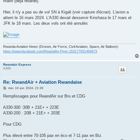
matin (déjà retardé).
e
Hier, il n'y a pas eu de vol SN à Kigali (voir capture d'écran). L'avion a
atterri le 16 mars 2024. L'A330 devait desservir Kinshasa le 17 mars et
JFK le 18 mars. Les deux vols ont été annulés
Rwanda Aviation News (Drones, Air Force, Civil Aviation, Space, Air Balloon):
https://www.facebook.com/RwandAn-Flyer-153177931456873
Rwandair Express
A380
Re: RwandAir + Aviation Rwandaise
M
mer. 10 avr. 2024, 21:30
e
s
Remplissages pour RwandAir sur Bru et CDG
s
a
g
A330-300 :30B + 21E+ + 223E
e
A330-200 : 20B + 21E+ + 203E
Pour CDG
Plus élevé entre 70-105 pax en éco et 7-11 pax en Biz.