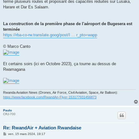
fermé plusieurs routes et proposant des capacités réduites sur Lusaka,
Harare et Dar Es Salaam.
La construction de la première phase de l'aéroport de Bugesera est
terminée
https://rba-co-rw.translate.goog/post/I ... r_pto=wapp
© Marco Canto
Et certains soirs (ici en Octobre 2023), ça tourne au dessus de
Rwamagana
Rwanda Aviation News (Drones, Air Force, Civil Aviation, Space, Air Balloon):
https://www.facebook.com/RwandAn-Flyer-153177931456873
Paulo
CRJ-700
Re: RwandAir + Aviation Rwandaise
M
ven. 15 mars 2024, 19:17
e