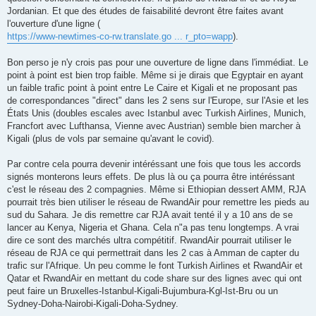
Jordanian. Et que des études de faisabilité devront être faites avant
l'ouverture d'une ligne (
https://www-newtimes-co-rw.translate.go ... r_pto=wapp
).
Bon perso je n'y crois pas pour une ouverture de ligne dans l'immédiat. Le
point à point est bien trop faible. Même si je dirais que Egyptair en ayant
un faible trafic point à point entre Le Caire et Kigali et ne proposant pas
de correspondances "direct" dans les 2 sens sur l'Europe, sur l'Asie et les
États Unis (doubles escales avec Istanbul avec Turkish Airlines, Munich,
Francfort avec Lufthansa, Vienne avec Austrian) semble bien marcher à
Kigali (plus de vols par semaine qu'avant le covid).
Par contre cela pourra devenir intéréssant une fois que tous les accords
signés monterons leurs effets. De plus là ou ça pourra être intéréssant
c'est le réseau des 2 compagnies. Même si Ethiopian dessert AMM, RJA
pourrait très bien utiliser le réseau de RwandAir pour remettre les pieds au
sud du Sahara. Je dis remettre car RJA avait tenté il y a 10 ans de se
lancer au Kenya, Nigeria et Ghana. Cela n"a pas tenu longtemps. A vrai
dire ce sont des marchés ultra compétitif. RwandAir pourrait utiliser le
réseau de RJA ce qui permettrait dans les 2 cas à Amman de capter du
trafic sur l'Afrique. Un peu comme le font Turkish Airlines et RwandAir et
Qatar et RwandAir en mettant du code share sur des lignes avec qui ont
peut faire un Bruxelles-Istanbul-Kigali-Bujumbura-Kgl-Ist-Bru ou un
Sydney-Doha-Nairobi-Kigali-Doha-Sydney.