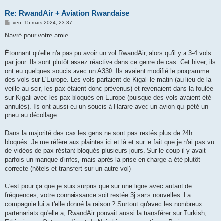
Re: RwandAir + Aviation Rwandaise
M
ven. 15 mars 2024, 23:37
e
s
Navré pour votre amie.
s
a
g
Étonnant qu'elle n'a pas pu avoir un vol RwandAir, alors qu'il y a 3-4 vols
e
par jour. Ils sont plutôt assez réactive dans ce genre de cas. Cet hiver, ils
ont eu quelques soucis avec un A330. Ils avaient modifié le programme
des vols sur L'Europe. Les vols partaient de Kigali le matin (au lieu de la
veille au soir, les pax étaient donc prévenus) et revenaient dans la foulée
sur Kigali avec les pax bloqués en Europe (puisque des vols avaient été
annulés). Ils ont aussi eu un soucis à Harare avec un avion qui pété un
pneu au décollage.
Dans la majorité des cas les gens ne sont pas restés plus de 24h
bloqués. Je me réfère aux plaintes ici et là et sur le fait que je n'ai pas vu
de vidéos de pax réstant bloqués plusieurs jours. Sur le coup il y avait
parfois un manque d'infos, mais après la prise en charge a été plutôt
correcte (hôtels et transfert sur un autre vol)
C'est pour ça que je suis surpris que sur une ligne avec autant de
fréquences, votre connaissance soit restée 3j sans nouvelles. La
compagnie lui a t'elle donné la raison ? Surtout qu'avec les nombreux
partenariats qu'elle a, RwandAir pouvait aussi la transférer sur Turkish,