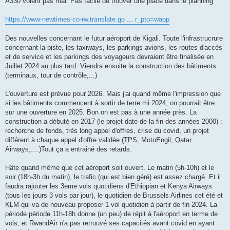
A330 volent pas mal. Pas facile de trouver une place dans le planning
https://www-newtimes-co-rw.translate.go ... r_pto=wapp
Des nouvelles concernant le futur aéroport de Kigali. Toute l'infrastrucrure
concernant la piste, les taxiways, les parkings avions, les routes d'accès
et de service et les parkings des voyageurs devraient être finalisée en
Juillet 2024 au plus tard. Viendra ensuite la construction des bâtiments
(terminaux, tour de contrôle,...)
L'ouverture est prévue pour 2026. Mais j'ai quand même l'impression que
si les bâtiments commencent à sortir de terre mi 2024, on pourrait être
sur une ouverture en 2025. Bon on est pas à une année près. La
construction a débuté en 2017 (le projet date de la fin des années 2000) :
recherche de fonds, très long appel d'offres, crise du covid, un projet
différent à chaque appel d'offre validée (TPS, MotoEngil, Qatar
Airways,....)Tout ça a entrainé des retards.
Hâte quand même que cet aéroport soit ouvert. Le matin (5h-10h) et le
soir (18h-3h du matin), le trafic (qui est bien géré) est assez chargé. Et il
faudra rajouter les 3eme vols quotidiens d'Ethiopian et Kenya Airways
(tous les jours 3 vols par jour), le quotidien de Brussels Airlines cet été et
KLM qui va de nouveau proposer 1 vol quotidien à partir de fin 2024. La
période période 11h-18h donne (un peu) de répit à l'aéroport en terme de
vols, et RwandAir n'a pas retrouvé ses capacités avant covid en ayant