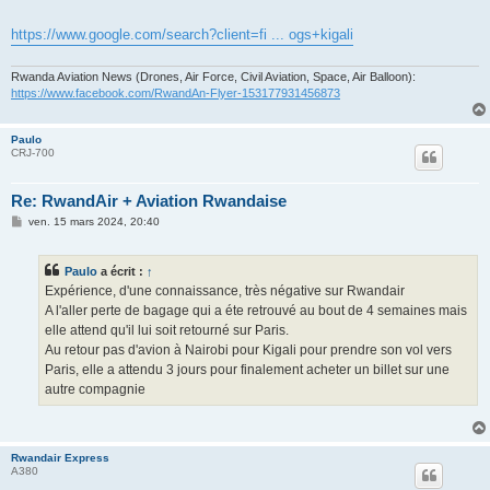
https://www.google.com/search?client=fi ... ogs+kigali
Rwanda Aviation News (Drones, Air Force, Civil Aviation, Space, Air Balloon):
https://www.facebook.com/RwandAn-Flyer-153177931456873
Paulo
CRJ-700
Re: RwandAir + Aviation Rwandaise
M
ven. 15 mars 2024, 20:40
e
s
s
Paulo
a écrit :
↑
a
g
Expérience, d'une connaissance, très négative sur Rwandair
e
A l'aller perte de bagage qui a éte retrouvé au bout de 4 semaines mais
elle attend qu'il lui soit retourné sur Paris.
Au retour pas d'avion à Nairobi pour Kigali pour prendre son vol vers
Paris, elle a attendu 3 jours pour finalement acheter un billet sur une
autre compagnie
Rwandair Express
A380