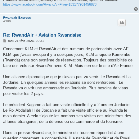
https://www.facebook.com/RwandAn-Flyer-153177931456873
Rwandair Express
A380
Re: RwandAir + Aviation Rwandaise
M
mer. 21 févr. 2024, 20:31
e
s
Concernant KLM et RwandAir et des rumeurs de partenariats avec AF
s
KLM que j'avais évoqué il y a quelques jours, KLM a rajouté Kamembe
a
g
(Rwanda) dans son système de réservation. Toujours des possiblités de
e
faire des vols sur RwandAir avec KLM. Mais rien sur le site d'Air France
Une alliance diplomatique que je n'avais pas vu venir: Le Rwanda et La
Jordanie. En quelques années les relations se sont renforcées . Le
Rwanda va ouvrir une ambassade en Jordanie. Plus besoins de visas
pour visiter les 2 pays.
Le président Kagame a fait une visite officielle il y a 2 ans en Jordanie.
Le Roi Abdallah II de Jordanie a fait une visite officielle au Rwanda le
mois dernier. A cela s'ajoute les nombreuses visites des ministères des
affaires étrangères, de la défense ou du commerce et du tourisme.
Dans la presse Rwandaise, le ministre du Tourisme répondait à une
question concernant la connectivité. Il a parlé de RwandAir et de Royal