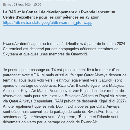
M
mer. 28 févr. 2024, 15:06
e
s
La BAD et le Conseil de développement du Rwanda lancent un
s
Centre d'excellence pour les compétences en aviation
a
g
https://rdb-rw.translate.goog/afdb-rwan ... r_pto=wapp
e
RwandAir déménagera au terminal 4 d'Heathrow à partir de fin mars 2024.
Ce terminal est desservi par des compagnies aériennes membres de
Skyteam et quelques unes membres de Oneworld.
Je pense que le passage au T4 est probablement lié à la rumeur d'un
partenariat avec AF KLM mais aussi au fait que Qatar Airways dessert ce
terminal. Tous leurs vols vers Heathrow (également vers Gatwick) sont
opérés en partage de code avec RwandAir. Il existe également Malaysia
Airlines et Royal Air Maroc. Vous pouvez voir Kigali dans leur moteur de
réservation, mais pour MH, c'est via Ethiopian Airlines et Royal Air Maroc,
via Qatar Airways (cependant, RAM prévoit de desservir Kigali d'ici 2027).
A noter également que les vols Dublin Doha opérés par Qatar Airways
sont désormais couvert par le partage de code de RwandAir. Tous les
services de Qatar Airways vers l'Angleterre, l'Écosse et l'Irlande sont
désormais couverts par le partage de code de RwandAir.