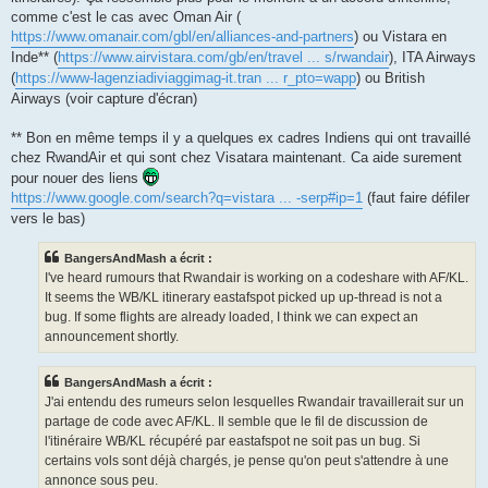
comme c'est le cas avec Oman Air (
https://www.omanair.com/gbl/en/alliances-and-partners
) ou Vistara en
Inde** (
https://www.airvistara.com/gb/en/travel ... s/rwandair
), ITA Airways
(
https://www-lagenziadiviaggimag-it.tran ... r_pto=wapp
) ou British
Airways (voir capture d'écran)
** Bon en même temps il y a quelques ex cadres Indiens qui ont travaillé
chez RwandAir et qui sont chez Visatara maintenant. Ca aide surement
pour nouer des liens
https://www.google.com/search?q=vistara ... -serp#ip=1
(faut faire défiler
vers le bas)
BangersAndMash a écrit :
I've heard rumours that Rwandair is working on a codeshare with AF/KL.
It seems the WB/KL itinerary eastafspot picked up up-thread is not a
bug. If some flights are already loaded, I think we can expect an
announcement shortly.
BangersAndMash a écrit :
J'ai entendu des rumeurs selon lesquelles Rwandair travaillerait sur un
partage de code avec AF/KL. Il semble que le fil de discussion de
l'itinéraire WB/KL récupéré par eastafspot ne soit pas un bug. Si
certains vols sont déjà chargés, je pense qu'on peut s'attendre à une
annonce sous peu.