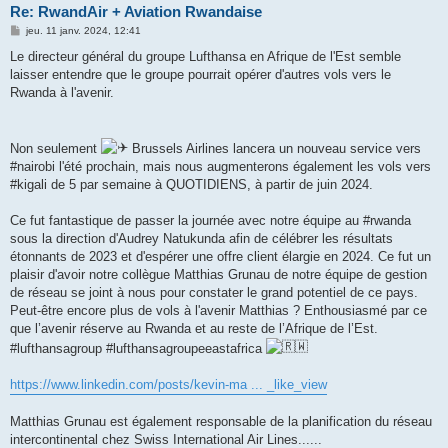
Re: RwandAir + Aviation Rwandaise
M
jeu. 11 janv. 2024, 12:41
e
s
Le directeur général du groupe Lufthansa en Afrique de l'Est semble
s
laisser entendre que le groupe pourrait opérer d'autres vols vers le
a
g
Rwanda à l'avenir.
e
Non seulement
Brussels Airlines lancera un nouveau service vers
#nairobi l'été prochain, mais nous augmenterons également les vols vers
#kigali de 5 par semaine à QUOTIDIENS, à partir de juin 2024.
Ce fut fantastique de passer la journée avec notre équipe au #rwanda
sous la direction d'Audrey Natukunda afin de célébrer les résultats
étonnants de 2023 et d'espérer une offre client élargie en 2024. Ce fut un
plaisir d'avoir notre collègue Matthias Grunau de notre équipe de gestion
de réseau se joint à nous pour constater le grand potentiel de ce pays.
Peut-être encore plus de vols à l'avenir Matthias ? Enthousiasmé par ce
que l’avenir réserve au Rwanda et au reste de l’Afrique de l’Est.
#lufthansagroup #lufthansagroupeeastafrica
https://www.linkedin.com/posts/kevin-ma ... _like_view
Matthias Grunau est également responsable de la planification du réseau
intercontinental chez Swiss International Air Lines......