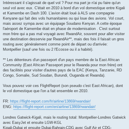
Intéressant il s'agissait de quel vol ? Pour ma part je n'ai pu faire qu'un
seul vol avec eux. C'était en 2010 à bord d'un vol domestique entre Kigali
et Kamembe en Dash 100. L'avion était loué à ALS une compagnie
Kenyane qui fait des vols humanitaires ou qui loue des avions. Vol court,
mais assez sympa avec un équipage Soudano Kenyan. A cette époque
l'aéroport de Kamembe était en phase de modernisation . C'est surtout
mon frère qui a pas mal voyagé avec RwandAir, souvent pour aller visiter
une destination desservie par RwandAir**, mais des fois il faisait un gros
routing avec généralement comme point de départ ou d'arrivée:
Montpellier (sauf une fois ou 2 l'Ecosse ou il a habité).
** Les détenteurs d'un passeport d'un pays membre de la East African
Community (East African Passeport pour le Rwanda pour mon frère) ont
des facilités pour visiter d'autres pays de la EAC (Kenya, Tanzanie, RD
Congo, Somalie, Sud Soudan, Burundi, Ouganda et Rwanda).
Vous pouvez voir ces FlightReport (son pseudo c'est East African), dont
le vol domestique que l'on a fait ensemble en 2010.
FR:
https://flight-report.com/fr/airline/13869/rwandair/
ENG:
https://flight-report.com/en/airline/13869/rwandair/
Londres Gatwick-Kigali, mais le routing total: Montpellier-Londres Gatwick
avec EasyJet et ensuite LGW-KGL
Kigali-Dubai et ensuite Dubai-Bahrain-CDG avec Gulf Air et CDG-