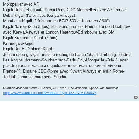
Montpellier avec AF.
Kigali-Dubai et ensuite Dubai-Paris CDG-Montpellier avec Air France
Dubai-Kigali (l'aller avec Kenya Airways)
Mombasa-Kigali (2 fois une en B737-500 et l'autre en A330)
Kigali-Nairobi (2 ou 3 fois) et ensuite une fois Nairobi-London Heathrow
avec Kenya Airways et London Heathrow-Edimbourg avec BMI
Kigali-Kamembe-Kigali (2 fois)
Kilimanjaro-Kigali
Kigali-Dar Es Salaam-Kigali
Johannesburg-Kigali, mais le routing de base c'était Edimbourg-Londres-
Iles Anglos Normand-Southampton-Paris Orly-Montpellier-Orly (il avait
pris de grosses vacances quelques mois avant de revenir vivre en
France)^^. Ensuite CDG-Rome avec Kuwait Airways et enfin Rome-
Jeddah-Johannesburg avec Saudia
Rwanda Aviation News (Drones, Air Force, Civil Aviation, Space, Air Balloon):
https://www.facebook.com/RwandAn-Flyer-153177931456873