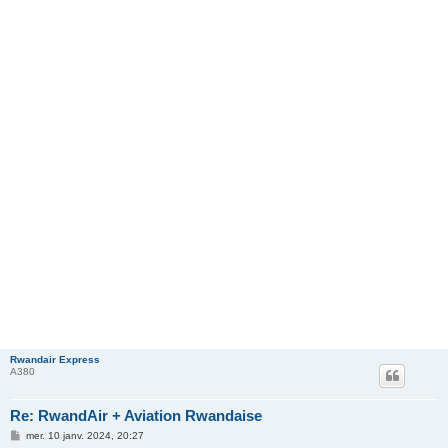
Rwandair Express
A380
Re: RwandAir + Aviation Rwandaise
M
mer. 10 janv. 2024, 20:27
e