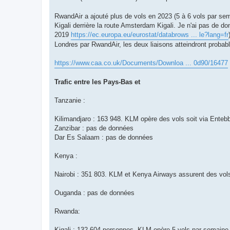
RwandAir a ajouté plus de vols en 2023 (5 à 6 vols par se
Kigali derrière la route Amsterdam Kigali. Je n'ai pas de 
2019
https://ec.europa.eu/eurostat/databrows ... le?lang=fr
Londres par RwandAir, les deux liaisons atteindront probab
https://www.caa.co.uk/Documents/Downloa ... 0d90/16477
Trafic entre les Pays-Bas et
Tanzanie :
Kilimandjaro : 163 948. KLM opère des vols soit via Ente
Zanzibar : pas de données
Dar Es Salaam : pas de données
Kenya :
Nairobi : 351 803. KLM et Kenya Airways assurent des vols
Ouganda : pas de données
Rwanda:
Kigali : 132 604 personnes. KLM opère 5 vols par semaine 