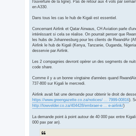
l'ouverture de la ligne). Pas de retour aux 4 vols par sema
en A330.
Dans tous les cas le hub de Kigali est essentiel.
Concernant Airlink et Qatar Airwaus, CH Aviation parle d'une
intéréssant si cela se réalise. On pourrait penser que RwandA
les hubs de Johannesburg pour les clients de RwandAir (
Airlink le hub de Kigali (Kenya, Tanzanie, Ouganda, Nige
desservie par Airlink.
Les 2 compagnies devront opérer un des segments de nuits
code share.
Comme il y a un bonne vingtaine d'années quand RwandAir
737-800 sur Kigali le mercredi.
Airlink avait fait une demande pour obtenir le droit de des
https://www.greengazette.co.za/notices/ ... 7999-00816
). 
http://lowvelder.co.za/404428/embraer-e ... e-airlink/
)
La demande point à point autour de 40 000 pax entre Kigal
000 pax par an).