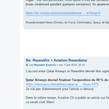
(mais seulement pendant quelques semaines). Ils ajouteront
https://ec.europa.eu/eurostat/databrows ... le?lang=fr
Rwanda Aviation News (Drones, Air Force, Civil Aviation, Space, Air Ba
Re: RwandAir + Aviation Rwandaise
M
par
Rwandair Express
»
mer. 5 juin 2024, 20:10
e
s
L'accord entre Qatar Airways et RwandAir devrait être signé d
s
a
g
Qatar Airways devrait finaliser l'acquisition de 49 % de
e
https://newsaero.info/airlines/qatar-ai ... ?true=7473
Je n'ai pas d'abonnement pour l'article ci-dessus.
Dans le même temps, Aviation Ch a publié un article sur l'a
ce serait cool. Merci