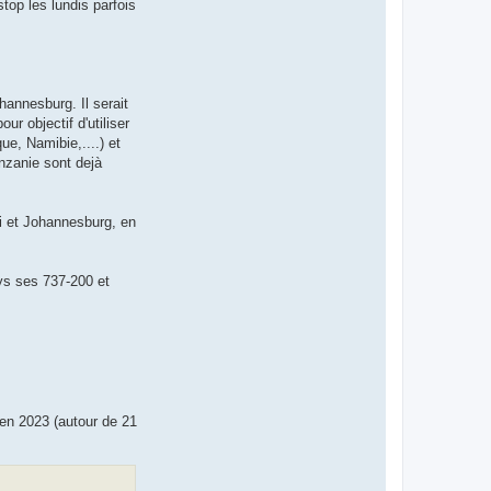
top les lundis parfois
hannesburg. Il serait
ur objectif d'utiliser
, Namibie,....) et
nzanie sont dejà
i et Johannesburg, en
ys ses 737-200 et
 en 2023 (autour de 21