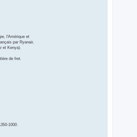
ope, l'Amérique et
rançais par Ryanair,
r et Kenya).
ière de fret.
 A350-1000.