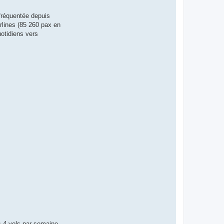
fréquentée depuis
rlines (85 260 pax en
uotidiens vers
s 4 vols par semaine