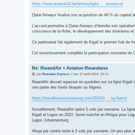
s
https://www.aviation24.be/airlines/qata ... -presence/
s
a
g
Qatar Airways finalise son acquisition de 49 % du capital 
e
L’accord permettra à Qatar Airways d’étendre ses opération
croissance de la flotte, le développement des itinéraires et
Ce partenariat fait également de Kigali le premier hub de f
Cet investissement complète la participation existante de Q
Re: RwandAir + Aviation Rwandaise
M
par
Rwandair Express
»
mar. 27 août 2024, 23:13
e
s
RwandAir devrait repasser en quotidien sur sa ligne Kigali
s
une partie des fonds bloqués au Nigeria.
a
g
e
https://travelbusinessnewsng.com/2024/0 ... isy-barro/
Actuellement, RwandAir opère 5 vols par semaine. La ligne 
Kigali et Lagos en 2023. 3eme marché en Afrique pour Lago
Lagos Johannesburg.
Abuja par contre reste à 3 vols par semaine. Un peu plus d