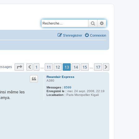
Rechercher
Recherche avancé
S’enregistrer
Connexion
Page
13
sur
17
1
11
12
13
14
15
17
Précédente
Suivante
essages
…
…
Rwandair Express
A380
Messages :
8599
Enregistré le :
mer. 24 sept. 2008, 22:19
Ainsi même les
Localisation :
Paris Montpellier Kigali
Kenya.