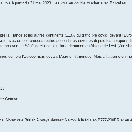
vols à partir du 31 mai 2023. Les vols en double toucher avec Bruxelles.
entre la France et les autres continents (113% du trafic pré covid, devant l'Eur
du Nord avec de nombreuses routes secondaires ouvertes depuis les aéroports f
isons vers le Sénégal et une plus forte demande en Afrique de l'Est (Zanziba
s derrière l'Europe mais devant l'Asie et l'Amérique. Mais à la traîne en mat
023.
vec Genève.
ns. Notez que British Airways dessert Nairobi à la fois en B777-200ER et en