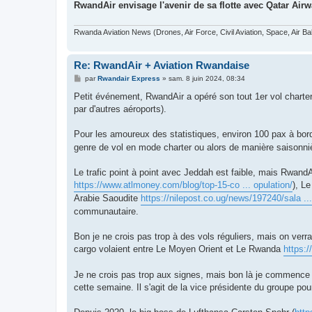
RwandAir envisage l'avenir de sa flotte avec Qatar Air
Rwanda Aviation News (Drones, Air Force, Civil Aviation, Space, Air Ba
Re: RwandAir + Aviation Rwandaise
M
par
Rwandair Express
»
sam. 8 juin 2024, 08:34
e
s
Petit événement, RwandAir a opéré son tout 1er vol charte
s
par d'autres aéroports).
a
g
e
Pour les amoureux des statistiques, environ 100 pax à bor
genre de vol en mode charter ou alors de manière saisonnière
Le trafic point à point avec Jeddah est faible, mais RwandA
https://www.atlmoney.com/blog/top-15-co ... opulation/
), L
Arabie Saoudite
https://nilepost.co.ug/news/197240/sala ..
communautaire.
Bon je ne crois pas trop à des vols réguliers, mais on verr
cargo volaient entre Le Moyen Orient et Le Rwanda
https:
Je ne crois pas trop aux signes, mais bon là je commence
cette semaine. Il s'agit de la vice présidente du groupe pou