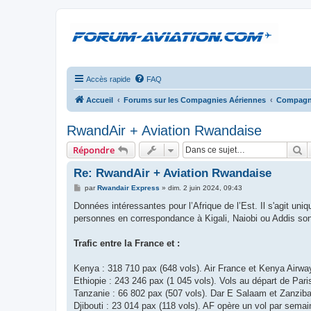
Accès rapide
FAQ
Accueil
Forums sur les Compagnies Aériennes
Compagni
RwandAir + Aviation Rwandaise
R
Répondre
Re: RwandAir + Aviation Rwandaise
M
par
Rwandair Express
»
dim. 2 juin 2024, 09:43
e
s
Données intéressantes pour l’Afrique de l’Est. Il s'agit u
s
personnes en correspondance à Kigali, Naiobi ou Addis so
a
g
e
Trafic entre la France et :
Kenya : 318 710 pax (648 vols). Air France et Kenya Airwa
Ethiopie : 243 246 pax (1 045 vols). Vols au départ de Pari
Tanzanie : 66 802 pax (507 vols). Dar E Salaam et Zanziba
Djibouti : 23 014 pax (118 vols). AF opère un vol par se