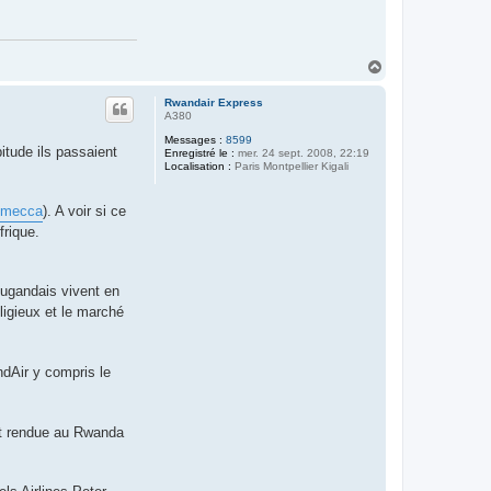
H
a
u
Rwandair Express
t
A380
Messages :
8599
itude ils passaient
Enregistré le :
mer. 24 sept. 2008, 22:19
Localisation :
Paris Montpellier Kigali
o-mecca
). A voir si ce
frique.
Ougandais vivent en
ligieux et le marché
ndAir y compris le
st rendue au Rwanda