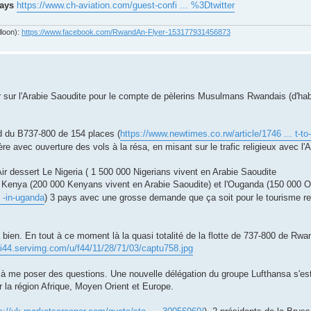
ways
https://www.ch-aviation.com/guest-confi ... %3Dtwitter
lloon):
https://www.facebook.com/RwandAn-Flyer-153177931456873
r sur l'Arabie Saoudite pour le compte de pèlerins Musulmans Rwandais (d'hab
d du B737-800 de 154 places (
https://www.newtimes.co.rw/article/1746 ... t-t
 avec ouverture des vols à la résa, en misant sur le trafic religieux avec l'A
ir dessert Le Nigeria ( 1 500 000 Nigerians vivent en Arabie Saoudite
e Kenya (200 000 Kenyans vivent en Arabie Saoudite) et l'Ouganda (150 000 
. -in-uganda
) 3 pays avec une grosse demande que ça soit pour le tourisme re
a bien. En tout à ce moment là la quasi totalité de la flotte de 737-800 de Rwa
//i44.servimg.com/u/f44/11/28/71/03/captu758.jpg
 à me poser des questions. Une nouvelle délégation du groupe Lufthansa s'e
r la région Afrique, Moyen Orient et Europe.