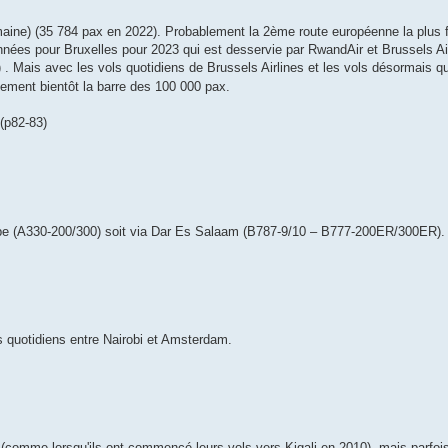
maine) (35 784 pax en 2022). Probablement la 2ème route européenne la plus 
données pour Bruxelles pour 2023 qui est desservie par RwandAir et Brussels Ai
) . Mais avec les vols quotidiens de Brussels Airlines et les vols désormais q
lement bientôt la barre des 100 000 pax.
(p82-83)
bbe (A330-200/300) soit via Dar Es Salaam (B787-9/10 – B777-200ER/300ER).
 quotidiens entre Nairobi et Amsterdam.
(comme lorsqu'ils ont commencé leurs vols vers Kigali en 2010), mais parfoi