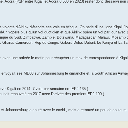
ine. Accra (P2P entre Kigali et Accra 8 533 en 2023) rester donc desservi non s
 volonté d'Airlink d'étendre ses vols en Afrique. On parle d'une ligne Kigali Jo
ir n'opère plus qu'un vol quotidien et que Airlink opère un vol par jour avec po
Afrique du Sud, Zimbabwe, Zambie, Botswana, Madagascar, Malawi, Mozambique
ria, Ghana, Cameroun, Rep du Congo, Gabon, Doha, Dubai). Le Kenya et La Ta
 avec une arrivée le matin pour récupérer un max de correspondance à Kigal
 envoyait ses MD80 sur Johannesburg le dimanche et la South African Airwa
servir Kigali en 2014. 7 vols par semaine en..ERJ 135 (
Souhait renouvelé en 2017 avec l'arrivée des premiers ERJ-190 (
i et Johannesburg a chuté avec le covid , mais a retrouvé un peu de couleurs