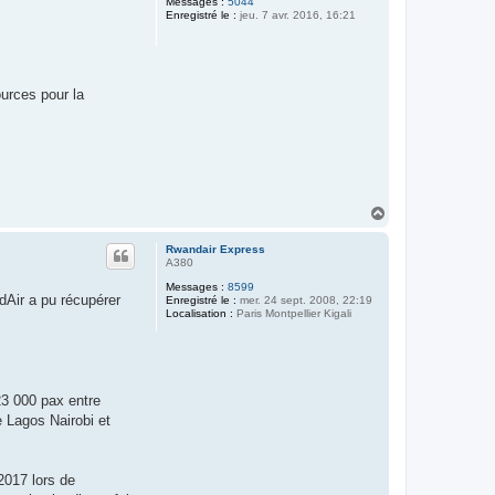
Messages :
5044
Enregistré le :
jeu. 7 avr. 2016, 16:21
urces pour la
H
a
u
Rwandair Express
t
A380
Messages :
8599
dAir a pu récupérer
Enregistré le :
mer. 24 sept. 2008, 22:19
Localisation :
Paris Montpellier Kigali
23 000 pax entre
 Lagos Nairobi et
2017 lors de