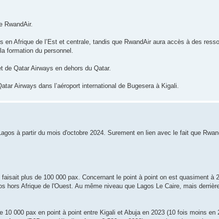
de RwandAir.
s en Afrique de l’Est et centrale, tandis que RwandAir aura accès à des resso
 la formation du personnel.
ret de Qatar Airways en dehors du Qatar.
atar Airways dans l’aéroport international de Bugesera à Kigali.
 Lagos à partir du mois d'octobre 2024. Surement en lien avec le fait que Rwan
faisait plus de 100 000 pax. Concernant le point à point on est quasiment à 
s hors Afrique de l'Ouest. Au même niveau que Lagos Le Caire, mais derrière
e 10 000 pax en point à point entre Kigali et Abuja en 2023 (10 fois moins en 