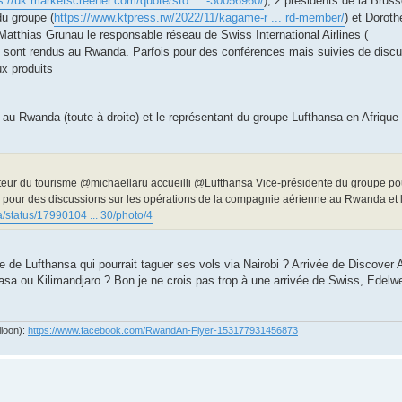
s://uk.marketscreener.com/quote/sto ... -30056960/
), 2 présidents de la Bruss
u groupe (
https://www.ktpress.rw/2022/11/kagame-r ... rd-member/
) et Dorot
 Matthias Grunau le responsable réseau de Swiss International Airlines (
e sont rendus au Rwanda. Parfois pour des conférences mais suivies de disc
x produits
 au Rwanda (toute à droite) et le représentant du groupe Lufthansa en Afrique d
teur du tourisme @michaellaru accueilli @Lufthansa Vice-présidente du groupe pou
on pour des discussions sur les opérations de la compagnie aérienne au Rwanda et 
/status/17990104 ... 30/photo/4
de Lufthansa qui pourrait taguer ses vols via Nairobi ? Arrivée de Discover Air
asa ou Kilimandjaro ? Bon je ne crois pas trop à une arrivée de Swiss, Edelw
lloon):
https://www.facebook.com/RwandAn-Flyer-153177931456873