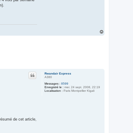
n).
H
a
u
t
Rwandair Express
A380
Messages :
8599
Enregistré le :
mer. 24 sept. 2008, 22:19
Localisation :
Paris Montpellier Kigali
résumé de cet article,