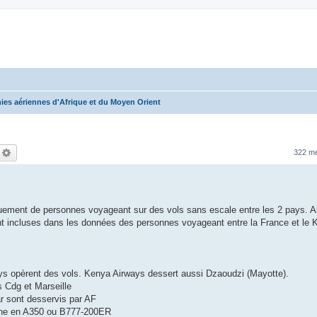
es aériennes d'Afrique et du Moyen Orient
echercher
Recherche avancée
322 m
niquement de personnes voyageant sur des vols sans escale entre les 2 pays. 
nt incluses dans les données des personnes voyageant entre la France et le 
ys opèrent des vols. Kenya Airways dessert aussi Dzaoudzi (Mayotte).
s Cdg et Marseille
r sont desservis par AF
maine en A350 ou B777-200ER