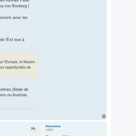
els Airlines Peter
hea von Boxberg (
ussions avec les
e l'Est tout à
r l'Europe, le Moyen-
les opportunités de
lines (filiale de
eiss ou Austrian
H
a
u
Gosselies
t
A380