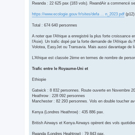
Rwanda : 22 625 pax (183 vols). RwandAir a commencé ses 
https://www.ecologie.gouv.fr/sites/defa ... n_2023.pdf
(p12)
Total : 674 640 personnes
A noter que l'Afrique a enregistré la plus forte croissance 
l'Asie). Un trafic dopé par la forte demande de l'Afrique 
Volotea, EasyJet ou Transavia. Mais aussi davantage de lia
L'Afrique est classée 2ème en termes de nombre de personne
Trafic entre le Royaume-Uni et
Ethiopie
Gatwick : 8 832 personnes. Route ouverte en Novembre 2
Heathrow : 228 092 personnes
Manchester : 82 293 personnes. Vols en double toucher a
Kenya (Londres Heathrow) : 435 886 pax.
British Airways et Kenya Airways opèrent des vols quotidie
Rwanda (Londres Heahtrow) : 79 843 pax.