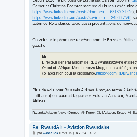
Depuis 2020, le big boss de Lufthansa Carsten Spohr (
http
Gerber et Christina Foerster membre du bureau exécutive d
https://www.linkedin.com/posts/dorothea ... 63169-XFGn
),
https://www.linkedin.com/posts/kevin-ma ... 24866-ZVtl
) s
autorités Rwandaises avec aussi présentations de nouveau
On voit sur la photo une représentante de Brussels Airlines
gauche
Directeur général adjoint de RDB @nmukazayire et direc
Orient et l'Afrique, Mme Lorenza Maggio, et sa délégati
collaboration pour la croissance.
https://x.com/RDBrwanda
Plus de vols pour Brussels Airlines à moyen terme ? Arrivée 
Lufthansa) qui pourrait taguer ses vols via Zanzibar, Momb
Airlines.
Rwanda Aviation News (Drones, Air Force, Civil Aviation, Space, Air Ba
Re: RwandAir + Aviation Rwandaise
M
par
Gosselies
»
mer. 19 juin 2024, 18:33
e