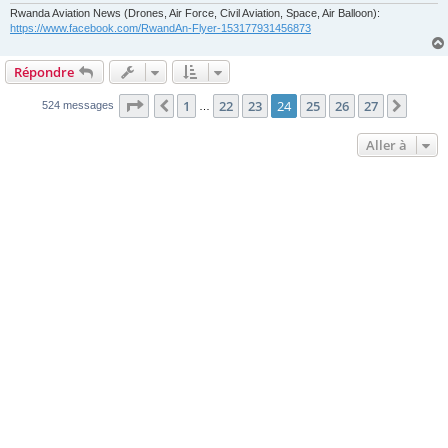
Rwanda Aviation News (Drones, Air Force, Civil Aviation, Space, Air Balloon):
https://www.facebook.com/RwandAn-Flyer-153177931456873
Répondre
Page
24
sur
27
1
22
23
24
25
26
27
Précédente
Suiva
524 messages
…
Aller à