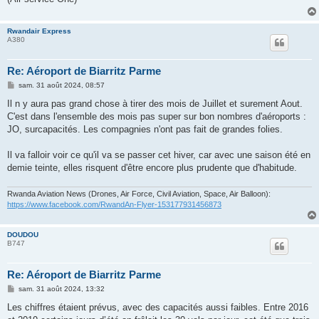
Rwandair Express
A380
Re: Aéroport de Biarritz Parme
M
sam. 31 août 2024, 08:57
e
s
Il n y aura pas grand chose à tirer des mois de Juillet et surement Aout.
s
C'est dans l'ensemble des mois pas super sur bon nombres d'aéroports :
a
g
JO, surcapacités. Les compagnies n'ont pas fait de grandes folies.
e
Il va falloir voir ce qu'il va se passer cet hiver, car avec une saison été en
demie teinte, elles risquent d'être encore plus prudente que d'habitude.
Rwanda Aviation News (Drones, Air Force, Civil Aviation, Space, Air Balloon):
https://www.facebook.com/RwandAn-Flyer-153177931456873
DOUDOU
B747
Re: Aéroport de Biarritz Parme
M
sam. 31 août 2024, 13:32
e
s
Les chiffres étaient prévus, avec des capacités aussi faibles. Entre 2016
s