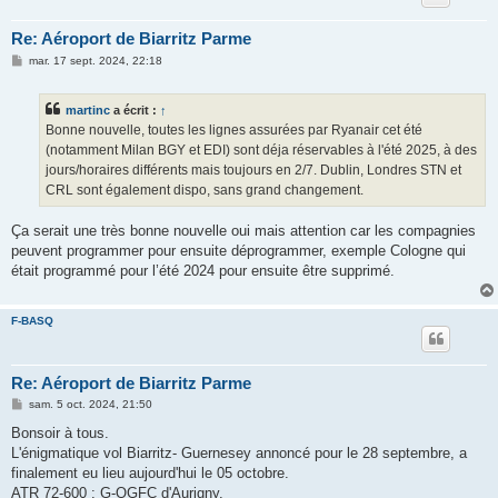
Re: Aéroport de Biarritz Parme
M
mar. 17 sept. 2024, 22:18
e
s
s
martinc
a écrit :
↑
a
g
Bonne nouvelle, toutes les lignes assurées par Ryanair cet été
e
(notamment Milan BGY et EDI) sont déja réservables à l'été 2025, à des
jours/horaires différents mais toujours en 2/7. Dublin, Londres STN et
CRL sont également dispo, sans grand changement.
Ça serait une très bonne nouvelle oui mais attention car les compagnies
peuvent programmer pour ensuite déprogrammer, exemple Cologne qui
était programmé pour l’été 2024 pour ensuite être supprimé.
F-BASQ
Re: Aéroport de Biarritz Parme
M
sam. 5 oct. 2024, 21:50
e
s
Bonsoir à tous.
s
L'énigmatique vol Biarritz- Guernesey annoncé pour le 28 septembre, a
a
g
finalement eu lieu aujourd'hui le 05 octobre.
e
ATR 72-600 : G-OGFC d'Aurigny.