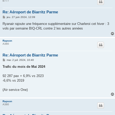
B777
Re: Aéroport de Biarritz Parme
M
jeu. 27 juin 2024, 12:09
e
s
Ryanair rajoute une fréquence supplémentaire sur Charleroi cet hiver : 3
s
vols par semaine BIQ-CRL contre 2 les autres années
a
g
e
Rapson
A380
Re: Aéroport de Biarritz Parme
M
mar. 2 juil. 2024, 10:40
e
s
Trafic du mois de Mai 2024
s
a
g
92 287 pax + 6,9% vs 2023
e
-6,6% vs 2019
(Air service One)
Rapson
A380