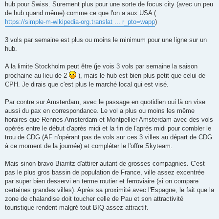
hub pour Swiss. Surement plus pour une sorte de focus city (avec un peu
de hub quand même) comme ce que l'on a aux USA (
https://simple-m-wikipedia-org.translat ... r_pto=wapp
)
3 vols par semaine est plus ou moins le minimum pour une ligne sur un
hub.
A la limite Stockholm peut être (je vois 3 vols par semaine la saison
prochaine au lieu de 2
), mais le hub est bien plus petit que celui de
CPH. Je dirais que c'est plus le marché local qui est visé.
Par contre sur Amsterdam, avec le passage en quotidien oui là on vise
aussi du pax en correspondance. Le vol a plus ou moins les même
horaires que Rennes Amsterdam et Montpellier Amsterdam avec des vols
opérés entre le début d'après midi et la fin de l'après midi pour combler le
trou de CDG (AF n'opérant pas de vols sur ces 3 villes au départ de CDG
à ce moment de la journée) et compléter le l'offre Skyteam.
Mais sinon bravo Biarritz d'attirer autant de grosses compagnies. C'est
pas le plus gros bassin de population de France, ville assez excentrée
par super bien desservi en terme routier et ferroviaire (si on compare
certaines grandes villes). Après sa proximité avec l'Espagne, le fait que la
zone de chalandise doit toucher celle de Pau et son attractivité
touristique rendent malgré tout BIQ assez attractif.