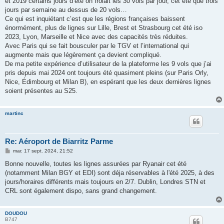
et 2019 certains jours d’été on frôlait les 30 vols par jour, cet été que trois
a
g
jours par semaine au dessus de 20 vols…
e
Ce qui est inquiétant c’est que les régions françaises baissent
énormément, plus de lignes sur Lille, Brest et Strasbourg cet été iso
2023, Lyon, Marseille et Nice avec des capacités très réduites.
Avec Paris qui se fait bousculer par le TGV et l’international qui
augmente mais que légèrement ça devient compliqué.
De ma petite expérience d’utilisateur de la plateforme les 9 vols que j’ai
pris depuis mai 2024 ont toujours été quasiment pleins (sur Paris Orly,
Nice, Édimbourg et Milan B), en espérant que les deux dernières lignes
soient présentes au S25.
martinc
Re: Aéroport de Biarritz Parme
M
mar. 17 sept. 2024, 21:52
e
s
Bonne nouvelle, toutes les lignes assurées par Ryanair cet été
s
(notamment Milan BGY et EDI) sont déja réservables à l'été 2025, à des
a
g
jours/horaires différents mais toujours en 2/7. Dublin, Londres STN et
e
CRL sont également dispo, sans grand changement.
DOUDOU
B747