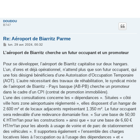
DOUDOU
B747
Re: Aéroport de Biarritz Parme
M
lun. 29 avr. 2024, 00:32
e
s
L’aéroport de Biarritz cherche un futur occupant et un promoteur
s
a
g
Pour se développer, l’aéroport de Biarritz capitalise sur deux hangars.
e
L’un, d’ores et déjà opérationnel, n’attend plus que son futur occupant, qui
une fois désigné bénéficiera d’une Autorisation d’Occupation Temporaire
(AOT). L’autre nécessitant des travaux de réhabilitation, le syndicat mixte
de l’aéroport de Biarritz - Pays basque (AB-PB) cherche un promoteur
dans le cadre d’un CPI (contrat de promotion immobilière).
L’une des consultations concerne les « dépendances ». Situées « côté
ville hors zone aéroportuaire réglementé », elles disposent d’un hangar de
2.600 m² et de locaux adjacents représentant 1.350 m². Le futur occupant
sera redevable d’une redevance domaniale fixe. « Sur une base de 50,00
€ HT/m²/an pour les constructions » ainsi que « sur une base de 6,60 €
HT/m²/an pour les abords à usage de voirie et de parc de stationnement
des véhicules ». Il supportera également « l’ensemble des charges
locatives liées à l’occupation ou à l’usage des dépendances » et «