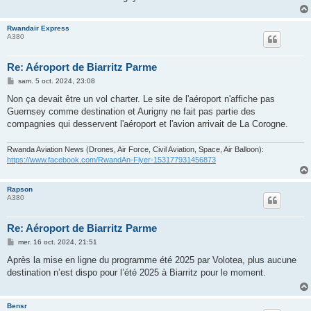
Rwandair Express
A380
Re: Aéroport de Biarritz Parme
M
sam. 5 oct. 2024, 23:08
e
s
Non ça devait être un vol charter. Le site de l'aéroport n'affiche pas
s
Guernsey comme destination et Aurigny ne fait pas partie des
a
g
compagnies qui desservent l'aéroport et l'avion arrivait de La Corogne.
e
Rwanda Aviation News (Drones, Air Force, Civil Aviation, Space, Air Balloon):
https://www.facebook.com/RwandAn-Flyer-153177931456873
Rapson
A380
Re: Aéroport de Biarritz Parme
M
mer. 16 oct. 2024, 21:51
e
s
Après la mise en ligne du programme été 2025 par Volotea, plus aucune
s
destination n’est dispo pour l’été 2025 à Biarritz pour le moment.
a
g
e
Bensr