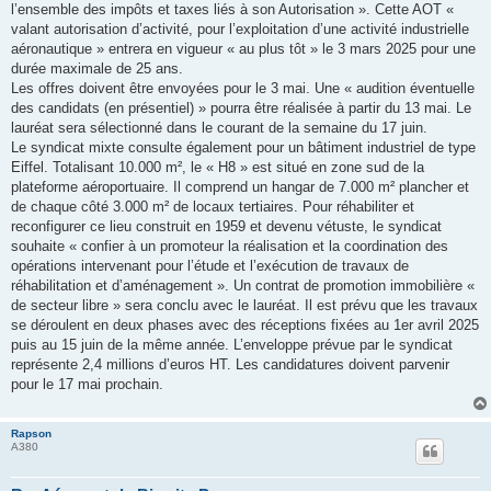
l’ensemble des impôts et taxes liés à son Autorisation ». Cette AOT «
valant autorisation d’activité, pour l’exploitation d’une activité industrielle
aéronautique » entrera en vigueur « au plus tôt » le 3 mars 2025 pour une
durée maximale de 25 ans.
Les offres doivent être envoyées pour le 3 mai. Une « audition éventuelle
des candidats (en présentiel) » pourra être réalisée à partir du 13 mai. Le
lauréat sera sélectionné dans le courant de la semaine du 17 juin.
Le syndicat mixte consulte également pour un bâtiment industriel de type
Eiffel. Totalisant 10.000 m², le « H8 » est situé en zone sud de la
plateforme aéroportuaire. Il comprend un hangar de 7.000 m² plancher et
de chaque côté 3.000 m² de locaux tertiaires. Pour réhabiliter et
reconfigurer ce lieu construit en 1959 et devenu vétuste, le syndicat
souhaite « confier à un promoteur la réalisation et la coordination des
opérations intervenant pour l’étude et l’exécution de travaux de
réhabilitation et d’aménagement ». Un contrat de promotion immobilière «
de secteur libre » sera conclu avec le lauréat. Il est prévu que les travaux
se déroulent en deux phases avec des réceptions fixées au 1er avril 2025
puis au 15 juin de la même année. L’enveloppe prévue par le syndicat
représente 2,4 millions d’euros HT. Les candidatures doivent parvenir
pour le 17 mai prochain.
Rapson
A380