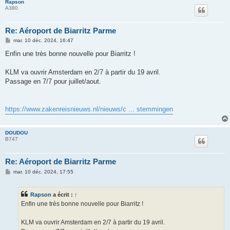
Rapson
A380
Re: Aéroport de Biarritz Parme
M
mar. 10 déc. 2024, 16:47
e
s
Enfin une très bonne nouvelle pour Biarritz !
s
a
g
KLM va ouvrir Amsterdam en 2/7 à partir du 19 avril.
e
Passage en 7/7 pour juillet/aout.
https://www.zakenreisnieuws.nl/nieuws/c ... stemmingen
DOUDOU
B747
Re: Aéroport de Biarritz Parme
M
mar. 10 déc. 2024, 17:55
e
s
s
Rapson
a écrit :
↑
a
g
Enfin une très bonne nouvelle pour Biarritz !
e
KLM va ouvrir Amsterdam en 2/7 à partir du 19 avril.