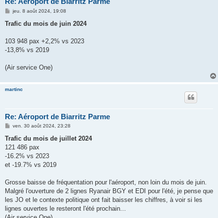
Re: Aéroport de Biarritz Parme
M
jeu. 8 août 2024, 19:08
e
s
Trafic du mois de juin 2024
s
a
g
103 948 pax +2,2% vs 2023
e
-13,8% vs 2019
(Air service One)
martinc
Re: Aéroport de Biarritz Parme
M
ven. 30 août 2024, 23:28
e
s
Trafic du mois de juillet 2024
s
121 486 pax
a
g
-16.2% vs 2023
e
et -19.7% vs 2019
Grosse baisse de fréquentation pour l'aéroport, non loin du mois de juin.
Malgré l'ouverture de 2 lignes Ryanair BGY et EDI pour l'été, je pense que
les JO et le contexte politique ont fait baisser les chiffres, à voir si les
lignes ouvertes le resteront l'été prochain...
(Air service One)