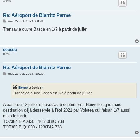
A320
Re: Aéroport de Biarritz Parme
M
mar. 22 oct. 2024, 09:41
e
s
Transavia ouvre Bastia en 1/7 à partir de juillet
s
a
g
e
DOUDOU
B747
Re: Aéroport de Biarritz Parme
M
mar. 22 oct. 2024, 10:39
e
s
s
Bensr
a écrit :
↑
a
g
Transavia ouvre Bastia en 1/7 à partir de juillet
e
A partir du 12 juillet et jusqu'au 6 septembre ! Nouvelle ligne mais
destination déjà desservie à l'été 2021 par Volotea qui faisait 1/7 aussi
mais le lundi.
TO7384 BIA0830 - 10h10BIQ 738
TO7385 BIQ1050 - 1230BIA 738