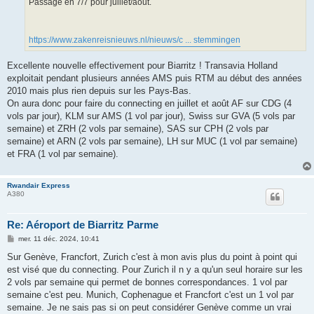
Passage en 7/7 pour juillet/aout.
https://www.zakenreisnieuws.nl/nieuws/c ... stemmingen
Excellente nouvelle effectivement pour Biarritz ! Transavia Holland
exploitait pendant plusieurs années AMS puis RTM au début des années
2010 mais plus rien depuis sur les Pays-Bas.
On aura donc pour faire du connecting en juillet et août AF sur CDG (4
vols par jour), KLM sur AMS (1 vol par jour), Swiss sur GVA (5 vols par
semaine) et ZRH (2 vols par semaine), SAS sur CPH (2 vols par
semaine) et ARN (2 vols par semaine), LH sur MUC (1 vol par semaine)
et FRA (1 vol par semaine).
Rwandair Express
A380
Re: Aéroport de Biarritz Parme
M
mer. 11 déc. 2024, 10:41
e
s
Sur Genève, Francfort, Zurich c'est à mon avis plus du point à point qui
s
est visé que du connecting. Pour Zurich il n y a qu'un seul horaire sur les
a
g
2 vols par semaine qui permet de bonnes correspondances. 1 vol par
e
semaine c'est peu. Munich, Cophenague et Francfort c'est un 1 vol par
semaine. Je ne sais pas si on peut considérer Genève comme un vrai