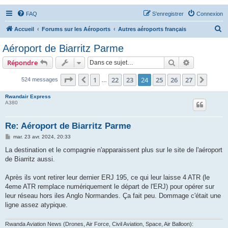
FAQ
S’enregistrer
Connexion
R
Accueil
Forums sur les Aéroports
Autres aéroports français
e
Aéroport de Biarritz Parme
c
Rechercher
Recherche 
Répondre
h
e
Page
24
sur
27
1
22
23
24
25
26
27
Précédente
Suiva
524 messages
…
r
Rwandair Express
c
A380
h
Re: Aéroport de Biarritz Parme
e
M
mar. 23 avr. 2024, 20:33
r
e
s
La destination et le compagnie n'apparaissent plus sur le site de l'aéroport
s
de Biarritz aussi.
a
g
e
Après ils vont retirer leur dernier ERJ 195, ce qui leur laisse 4 ATR (le
4eme ATR remplace numériquement le départ de l'ERJ) pour opérer sur
leur réseau hors iles Anglo Normandes. Ça fait peu. Dommage c'était une
ligne assez atypique.
Rwanda Aviation News (Drones, Air Force, Civil Aviation, Space, Air Balloon):