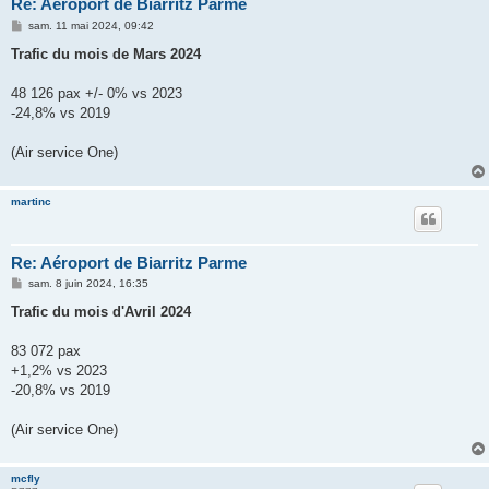
Re: Aéroport de Biarritz Parme
M
sam. 11 mai 2024, 09:42
e
s
Trafic du mois de Mars 2024
s
a
g
48 126 pax +/- 0% vs 2023
e
-24,8% vs 2019
(Air service One)
martinc
Re: Aéroport de Biarritz Parme
M
sam. 8 juin 2024, 16:35
e
s
Trafic du mois d'Avril 2024
s
a
g
83 072 pax
e
+1,2% vs 2023
-20,8% vs 2019
(Air service One)
mcfly