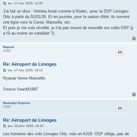
M
lun. 17 nov. 2025, 14:43
e
s
J'ai fait un rêve : Volotea ferait comme à Rodez, avec la DSP Limoges-
s
Orly à partir du 01/01/26. Et en journée, pour la saison d'été, ils ouvrent
a
g
une ligne vers la Corse, Marseille, etc.
e
Et puis je me suis réveillé, je n'ai pas trouvé de nouvelle sur cette DSP (y
a t'il au moins un candidat ?)..
Rapson
A380
Re: Aéroport de Limoges
M
lun. 17 nov. 2025, 18:12
e
s
Ryanair ferme Marseille.
s
a
g
Source SeanM1997
e
Rwandair Express
A380
Re: Aéroport de Limoges
M
jeu. 29 janv. 2026, 19:10
e
s
Les horraires des vols Limoges Orly, vols en A319. OSP oblige, pas de
s