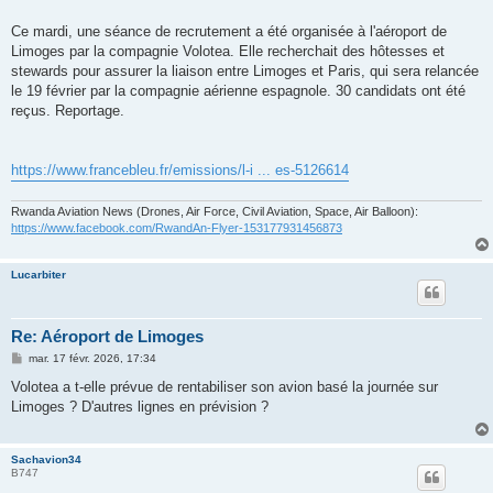
Ce mardi, une séance de recrutement a été organisée à l'aéroport de
Limoges par la compagnie Volotea. Elle recherchait des hôtesses et
stewards pour assurer la liaison entre Limoges et Paris, qui sera relancée
le 19 février par la compagnie aérienne espagnole. 30 candidats ont été
reçus. Reportage.
https://www.francebleu.fr/emissions/l-i ... es-5126614
Rwanda Aviation News (Drones, Air Force, Civil Aviation, Space, Air Balloon):
https://www.facebook.com/RwandAn-Flyer-153177931456873
Lucarbiter
Re: Aéroport de Limoges
M
mar. 17 févr. 2026, 17:34
e
s
Volotea a t-elle prévue de rentabiliser son avion basé la journée sur
s
Limoges ? D'autres lignes en prévision ?
a
g
e
Sachavion34
B747