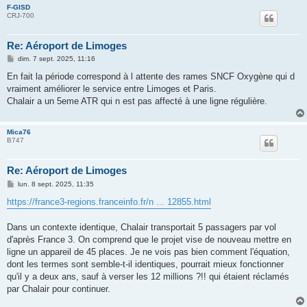
F-GISD
CRJ-700
Re: Aéroport de Limoges
M
dim. 7 sept. 2025, 11:16
e
s
En fait la période correspond à l attente des rames SNCF Oxygène qui d
s
vraiment améliorer le service entre Limoges et Paris.
a
g
Chalair a un 5eme ATR qui n est pas affecté à une ligne régulière.
e
Mica76
B747
Re: Aéroport de Limoges
M
lun. 8 sept. 2025, 11:35
e
s
https://france3-regions.franceinfo.fr/n ... 12855.html
s
a
g
Dans un contexte identique, Chalair transportait 5 passagers par vol
e
d'après France 3. On comprend que le projet vise de nouveau mettre en
ligne un appareil de 45 places. Je ne vois pas bien comment l'équation,
dont les termes sont semble-t-il identiques, pourrait mieux fonctionner
qu'il y a deux ans, sauf à verser les 12 millions ?!! qui étaient réclamés
par Chalair pour continuer.