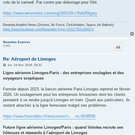
vols de le samedi. Par contre pas delestage pour l'été.
a
g
e
https://www.aeroroutes.com/eng/260129-v7feb26ligory
Rwanda Aviation News (Drones, Air Force, Civil Aviation, Space, Air Balloon):
https://www.facebook.com/RwandAn-Flyer-153177931456873
Rwandair Express
A380
Re: Aéroport de Limoges
M
lun. 16 févr. 2026, 09:31
e
s
Ligne aérienne Limoges-Paris : des entreprises soulagées et des
s
voyageurs sceptiques
a
g
e
Fermée depuis 2023, la liaison aérienne Paris-Limoges reprend en février
2026. Un soulagement pour les entreprises limousines dont les clients
peinaient à se rendre jusqu'à Limoges en train. Quant aux particuliers, ils
restent attachés à la ligne ferroviaire malgré ses problèmes.
https://www.francebleu.fr/emissions/l-i ... es-8638595
Future ligne aérienne Limoges/Paris : quand Volotea recrute ses
hôtesses et stewards à l'aéroport de Limoges