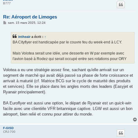
B777
Re: Aéroport de Limoges
M
sam. 15 mars 2025, 12:24
e
s
s
intheair
a écrit :
↑
a
g
BA Cityflyer est handicapée par le couvre feu du week-end à LCY.
e
Mais Volotea serait une idée, une desserte en W par exemple avec
l'avion basé à Rodez qui serait occupé entre ses rotations pour ORY
Volotea a eu une stratégie assez fine, sachant qu'elle arrivait sur un
segment de marché qui avait déjà passé sa phase de forte croissance et
arrivait à maturié (cf. Matrice BCG sur le cycle de maturité des produits
et services). Elle se place dans les angles morts des leaders (Easyjet et
Ryanair principalement).
BA Euroflyer est aussi une option, le départ de Ryanair est un
quick-win
facile avec une clientèle VFR britannique captive. LGW est aussi un bon
aéroport, bien relié et connu pour attirer du monde.
F-GISD
CRJ-700