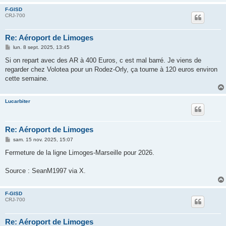
F-GISD
CRJ-700
Re: Aéroport de Limoges
M
lun. 8 sept. 2025, 13:45
e
s
Si on repart avec des AR à 400 Euros, c est mal barré. Je viens de
s
regarder chez Volotea pour un Rodez-Orly, ça tourne à 120 euros environ
a
g
cette semaine.
e
Lucarbiter
Re: Aéroport de Limoges
M
sam. 15 nov. 2025, 15:07
e
s
Fermeture de la ligne Limoges-Marseille pour 2026.
s
a
g
Source : SeanM1997 via X.
e
F-GISD
CRJ-700
Re: Aéroport de Limoges