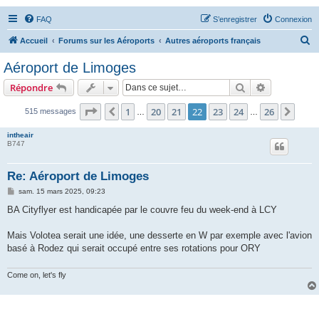
FAQ
S’enregistrer
Connexion
R
Accueil
Forums sur les Aéroports
Autres aéroports français
e
Aéroport de Limoges
c
Rechercher
Recherche 
Répondre
h
e
Page
22
sur
26
1
20
21
22
23
24
26
Précédente
Suiv
515 messages
…
…
r
intheair
c
B747
h
Re: Aéroport de Limoges
e
M
sam. 15 mars 2025, 09:23
r
e
s
BA Cityflyer est handicapée par le couvre feu du week-end à LCY
s
a
g
Mais Volotea serait une idée, une desserte en W par exemple avec l'avion
e
basé à Rodez qui serait occupé entre ses rotations pour ORY
Come on, let's fly