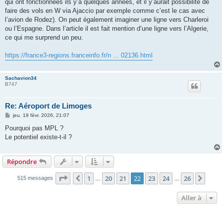
g
qui ont fonctionnées ils y’a quelques années, et il y’aurait possibilité de
e
faire des vols en W via Ajaccio par exemple comme c’est le cas avec
l’avion de Rodez). On peut également imaginer une ligne vers Charleroi
ou l’Espagne. Dans l’article il est fait mention d’une ligne vers l’Algerie,
ce qui me surprend un peu.
https://france3-regions.franceinfo.fr/n ... 02136.html
Sachavion34
B747
Re: Aéroport de Limoges
M
jeu. 19 févr. 2026, 21:07
e
s
Pourquoi pas MPL ?
s
Le potentiel existe-t-il ?
a
g
e
Répondre
Page
22
sur
26
1
20
21
22
23
24
26
Précédente
Suiv
515 messages
…
…
Aller à