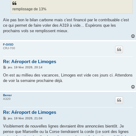
s
a
g
remplissage de 13%
e
Aïe pas bon le bilan carbone mais c'est financé par le contribuable c'est
ce qui permet de faire voler des A319 à vide... Espérons que les
prochains vols se remplissent mieux.
F-GISD
CRJ-700
Re: Aéroport de Limoges
M
jeu. 19 févr. 2026, 20:14
e
s
On est au millieu des vacances, Limoges est vide ces jours ci. Attendons
s
de voir la semaine prochaine déjà.
a
g
e
Bensr
A320
Re: Aéroport de Limoges
M
jeu. 19 févr. 2026, 21:04
e
s
Visiblement de nouvelles lignes devraient être annoncées bientôt. Je
s
pense que Marseille ou la Corse tiendraient la corde (ce sont des lignes
a