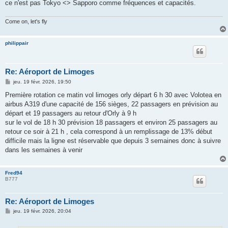
ce n'est pas Tokyo <> Sapporo comme fréquences et capacités.
Come on, let's fly
philippair
Re: Aéroport de Limoges
M
jeu. 19 févr. 2026, 19:50
e
s
Première rotation ce matin vol limoges orly départ 6 h 30 avec Volotea en
s
airbus A319 d'une capacité de 156 sièges, 22 passagers en prévision au
a
g
départ et 19 passagers au retour d'Orly à 9 h
e
sur le vol de 18 h 30 prévision 18 passagers et environ 25 passagers au
retour ce soir à 21 h , cela correspond à un remplissage de 13% début
difficile mais la ligne est réservable que depuis 3 semaines donc à suivre
dans les semaines à venir
Fred94
B777
Re: Aéroport de Limoges
M
jeu. 19 févr. 2026, 20:04
e
s