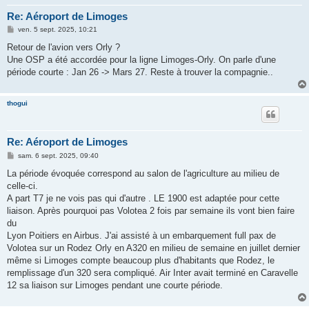
Re: Aéroport de Limoges
M
ven. 5 sept. 2025, 10:21
e
s
Retour de l'avion vers Orly ?
s
Une OSP a été accordée pour la ligne Limoges-Orly. On parle d'une
a
g
période courte : Jan 26 -> Mars 27. Reste à trouver la compagnie..
e
thogui
Re: Aéroport de Limoges
M
sam. 6 sept. 2025, 09:40
e
s
La période évoquée correspond au salon de l'agriculture au milieu de
s
celle-ci.
a
g
A part T7 je ne vois pas qui d'autre . LE 1900 est adaptée pour cette
e
liaison. Après pourquoi pas Volotea 2 fois par semaine ils vont bien faire
du
Lyon Poitiers en Airbus. J'ai assisté à un embarquement full pax de
Volotea sur un Rodez Orly en A320 en milieu de semaine en juillet dernier
même si Limoges compte beaucoup plus d'habitants que Rodez, le
remplissage d'un 320 sera compliqué. Air Inter avait terminé en Caravelle
12 sa liaison sur Limoges pendant une courte période.