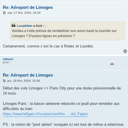
Re: Aéroport de Limoges
M
mar. 17 févr. 2026, 18:29
e
s
s
Lucarbiter
a écrit :
↑
a
g
Volotea a t-elle prévue de rentabiliser son avion basé la journée sur
e
Limoges ? D'autres lignes en prévision ?
Certainement, comme c’est le cas à Rodez et Lourdes.
intheair
B747
Re: Aéroport de Limoges
M
jeu. 19 févr. 2026, 15:30
e
s
Début des vols Limoges <> Paris Orly pour une durée prévisionnelle de
s
14 mois.
a
g
e
Limoges-Paris : la liaison aérienne relancée ce jeudi pour remédier aux
difficultés du train
https://www.lefigaro.fr/conjoncture/lim ... oid_Figaro
PS : la notion de "pont aérien" evoquée ici est tout de même à relativiser,