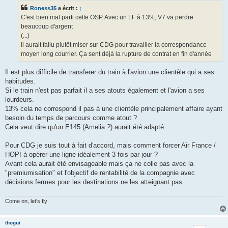
s
Roness35
a écrit :
↑
a
g
C'est bien mal parti cette OSP. Avec un LF à 13%, V7 va perdre
e
beaucoup d'argent
(...)
Il aurait fallu plutôt miser sur CDG pour travailler la correspondance
moyen long courrier. Ça sent déjà la rupture de contrat en fin d'année
Il est plus difficile de transferer du train à l'avion une clientèle qui a ses
habitudes.
Si le train n'est pas parfait il a ses atouts également et l'avion a ses
lourdeurs.
13% cela ne correspond il pas à une clientèle principalement affaire ayant
besoin du temps de parcours comme atout ?
Cela veut dire qu'un E145 (Amelia ?) aurait été adapté.
Pour CDG je suis tout à fait d'accord, mais comment forcer Air France /
HOP! à opérer une ligne idéalement 3 fois par jour ?
Avant cela aurait été envisageable mais ça ne colle pas avec la
"premiumisation" et l'objectif de rentabilité de la compagnie avec
décisions fermes pour les destinations ne les atteignant pas.
Come on, let's fly
thogui