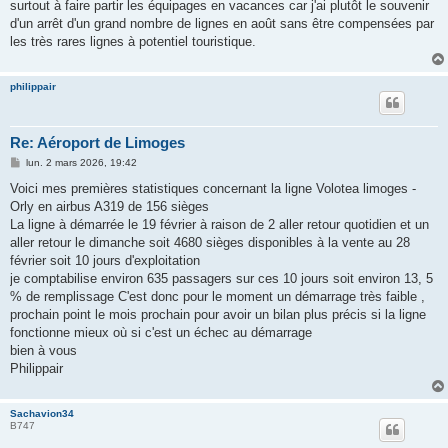
surtout à faire partir les équipages en vacances car j'ai plutôt le souvenir
d'un arrêt d'un grand nombre de lignes en août sans être compensées par
les très rares lignes à potentiel touristique.
philippair
Re: Aéroport de Limoges
M
lun. 2 mars 2026, 19:42
e
s
Voici mes premières statistiques concernant la ligne Volotea limoges -
s
Orly en airbus A319 de 156 sièges
a
g
La ligne à démarrée le 19 février à raison de 2 aller retour quotidien et un
e
aller retour le dimanche soit 4680 sièges disponibles à la vente au 28
février soit 10 jours d'exploitation
je comptabilise environ 635 passagers sur ces 10 jours soit environ 13, 5
% de remplissage C'est donc pour le moment un démarrage très faible ,
prochain point le mois prochain pour avoir un bilan plus précis si la ligne
fonctionne mieux où si c'est un échec au démarrage
bien à vous
Philippair
Sachavion34
B747