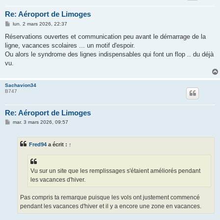
Re: Aéroport de Limoges
M
lun. 2 mars 2026, 22:37
e
s
Réservations ouvertes et communication peu avant le démarrage de la
s
ligne, vacances scolaires ... un motif d'espoir.
a
g
Ou alors le syndrome des lignes indispensables qui font un flop .. du déjà
e
vu.
Sachavion34
B747
Re: Aéroport de Limoges
M
mar. 3 mars 2026, 09:57
e
s
s
Fred94
a écrit :
↑
a
g
e
Vu sur un site que les remplissages s'étaient améliorés pendant
les vacances d'hiver.
Pas compris ta remarque puisque les vols ont justement commencé
pendant les vacances d'hiver et il y a encore une zone en vacances.