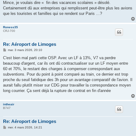
Mince, je voulais dire « fin des vacances scolaires » désolé.
Certainement dû aux entreprises qui remplissent peut-être plus les avions
que les touristes et familles qui se rendent sur Paris …?
Roness35
CRJ-700
Re: Aéroport de Limoges
M
mar. 3 mars 2026, 20:10
e
s
C'est bien mal parti cette OSP. Avec un LF à 13%, V7 va perdre
s
beaucoup d'argent, car ils ont dû contractualiser sur un LF moyen entre
a
g
60 et 70%, le restant des charges à compenser correspondant aux
e
subventions. Pour du point à point comparé au train, ce dernier est trop
proche du seuil fatidique des 3h pour un avantage comparatif de l'avion. Il
aurait fallu plutôt miser sur CDG pour travailler la correspondance moyen
long courrier. Ça sent déjà la rupture de contrat en fin d'année
intheair
B747
Re: Aéroport de Limoges
M
mer. 4 mars 2026, 14:21
e
s