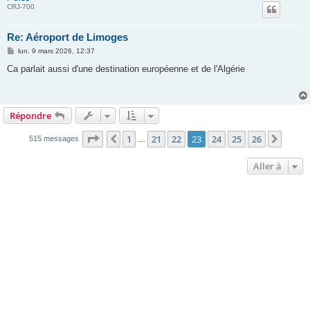
CRJ-700
Re: Aéroport de Limoges
M
lun. 9 mars 2026, 12:37
e
s
Ca parlait aussi d'une destination européenne et de l'Algérie
s
a
g
e
Répondre
Page
23
sur
26
1
21
22
23
24
25
26
Précédente
Suiva
515 messages
…
Aller à