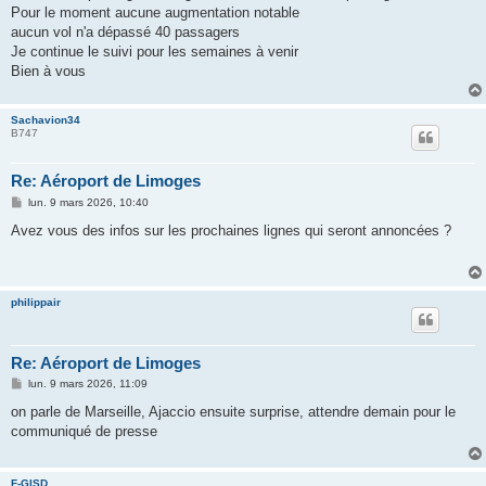
Pour le moment aucune augmentation notable
aucun vol n'a dépassé 40 passagers
Je continue le suivi pour les semaines à venir
Bien à vous
Sachavion34
B747
Re: Aéroport de Limoges
M
lun. 9 mars 2026, 10:40
e
s
Avez vous des infos sur les prochaines lignes qui seront annoncées ?
s
a
g
e
philippair
Re: Aéroport de Limoges
M
lun. 9 mars 2026, 11:09
e
s
on parle de Marseille, Ajaccio ensuite surprise, attendre demain pour le
s
communiqué de presse
a
g
e
F-GISD