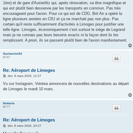
1ère) et de gare d'Austerlitz qui, après rénovation, va être magnifique et
qui est plutôt bien desservie par les transports en commun. Pas très
encourageant pour l'avion. Pour ce qui est de CDG, Brit Air a opéré la
ligne plusieurs années en CRJ et ça ne marchait pas non plus. Pas
certain qu'il reste suffisamment d'activités à Limoges pour justifier une
telle ligne. Limoges, économiquement c'est surtout le siège de Legrand
mais je ne connais pas leurs besoins exacts ni la façon dont ils les
remplissent. A priori, ils se passent plutôt bien de l'avion manifestement.
Sachavion34
B747
Re: Aéroport de Limoges
M
dim. 8 mars 2026, 12:27
e
s
Vu sur Instagram, Volotea annoncera de nouvelles destinations au départ
s
de Limoges le mardi 10 mars.
a
g
e
fantasia
B777
Re: Aéroport de Limoges
M
dim. 8 mars 2026, 20:27
e
s