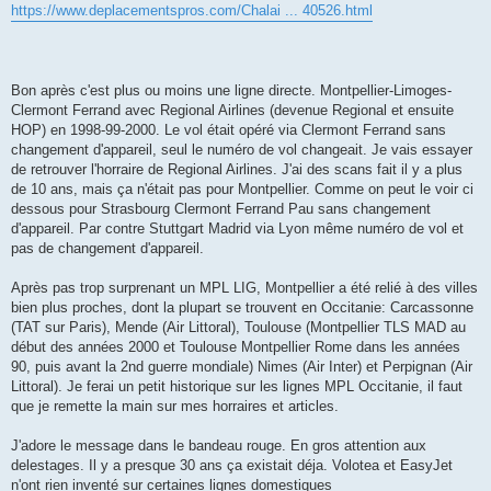
https://www.deplacementspros.com/Chalai ... 40526.html
Bon après c'est plus ou moins une ligne directe. Montpellier-Limoges-
Clermont Ferrand avec Regional Airlines (devenue Regional et ensuite
HOP) en 1998-99-2000. Le vol était opéré via Clermont Ferrand sans
changement d'appareil, seul le numéro de vol changeait. Je vais essayer
de retrouver l'horraire de Regional Airlines. J'ai des scans fait il y a plus
de 10 ans, mais ça n'était pas pour Montpellier. Comme on peut le voir ci
dessous pour Strasbourg Clermont Ferrand Pau sans changement
d'appareil. Par contre Stuttgart Madrid via Lyon même numéro de vol et
pas de changement d'appareil.
Après pas trop surprenant un MPL LIG, Montpellier a été relié à des villes
bien plus proches, dont la plupart se trouvent en Occitanie: Carcassonne
(TAT sur Paris), Mende (Air Littoral), Toulouse (Montpellier TLS MAD au
début des années 2000 et Toulouse Montpellier Rome dans les années
90, puis avant la 2nd guerre mondiale) Nimes (Air Inter) et Perpignan (Air
Littoral). Je ferai un petit historique sur les lignes MPL Occitanie, il faut
que je remette la main sur mes horraires et articles.
J'adore le message dans le bandeau rouge. En gros attention aux
delestages. Il y a presque 30 ans ça existait déja. Volotea et EasyJet
n'ont rien inventé sur certaines lignes domestiques