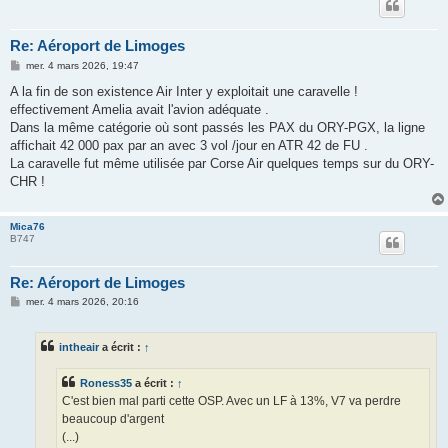
Re: Aéroport de Limoges
M
mer. 4 mars 2026, 19:47
e
s
A la fin de son existence Air Inter y exploitait une caravelle !
s
effectivement Amelia avait l'avion adéquate .
a
g
Dans la même catégorie où sont passés les PAX du ORY-PGX, la ligne
e
affichait 42 000 pax par an avec 3 vol /jour en ATR 42 de FU .
La caravelle fut même utilisée par Corse Air quelques temps sur du ORY-
CHR !
Mica76
B747
Re: Aéroport de Limoges
M
mer. 4 mars 2026, 20:16
e
s
s
intheair
a écrit :
↑
a
g
e
Roness35
a écrit :
↑
C'est bien mal parti cette OSP. Avec un LF à 13%, V7 va perdre
beaucoup d'argent
(...)