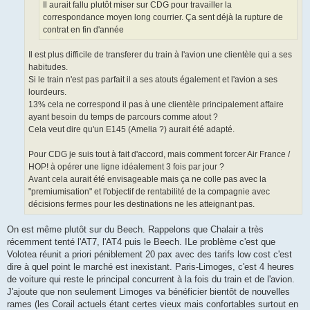
Il aurait fallu plutôt miser sur CDG pour travailler la
correspondance moyen long courrier. Ça sent déjà la rupture de
contrat en fin d'année
Il est plus difficile de transferer du train à l'avion une clientèle qui a ses
habitudes.
Si le train n'est pas parfait il a ses atouts également et l'avion a ses
lourdeurs.
13% cela ne correspond il pas à une clientèle principalement affaire
ayant besoin du temps de parcours comme atout ?
Cela veut dire qu'un E145 (Amelia ?) aurait été adapté.
Pour CDG je suis tout à fait d'accord, mais comment forcer Air France /
HOP! à opérer une ligne idéalement 3 fois par jour ?
Avant cela aurait été envisageable mais ça ne colle pas avec la
"premiumisation" et l'objectif de rentabilité de la compagnie avec
décisions fermes pour les destinations ne les atteignant pas.
On est même plutôt sur du Beech. Rappelons que Chalair a très
récemment tenté l'AT7, l'AT4 puis le Beech. ILe problème c'est que
Volotea réunit a priori péniblement 20 pax avec des tarifs low cost c'est
dire à quel point le marché est inexistant. Paris-Limoges, c'est 4 heures
de voiture qui reste le principal concurrent à la fois du train et de l'avion.
J'ajoute que non seulement Limoges va bénéficier bientôt de nouvelles
rames (les Corail actuels étant certes vieux mais confortables surtout en