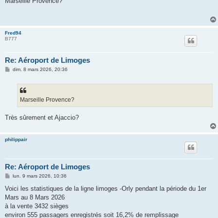
Marseille Provence?
s
a
g
e
Fred94
B777
Re: Aéroport de Limoges
M
dim. 8 mars 2026, 20:36
e
s
s
a
g
Marseille Provence?
e
Très sûrement et Ajaccio?
philippair
Re: Aéroport de Limoges
M
lun. 9 mars 2026, 10:36
e
s
Voici les statistiques de la ligne limoges -Orly pendant la période du 1er
s
Mars au 8 Mars 2026
a
g
à la vente 3432 sièges
e
environ 555 passagers enregistrés soit 16,2% de remplissage