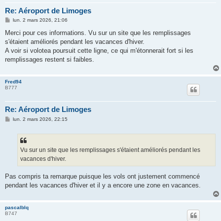
Re: Aéroport de Limoges
M
lun. 2 mars 2026, 21:06
e
s
Merci pour ces informations. Vu sur un site que les remplissages
s
s'étaient améliorés pendant les vacances d'hiver.
a
g
A voir si volotea poursuit cette ligne, ce qui m'étonnerait fort si les
e
remplissages restent si faibles.
Fred94
B777
Re: Aéroport de Limoges
M
lun. 2 mars 2026, 22:15
e
s
s
a
g
Vu sur un site que les remplissages s'étaient améliorés pendant les
e
vacances d'hiver.
Pas compris ta remarque puisque les vols ont justement commencé
pendant les vacances d'hiver et il y a encore une zone en vacances.
pascalblq
B747