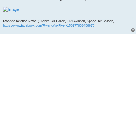
Rwanda Aviation News (Drones, Air Force, Civil Aviation, Space, Air Balloon):
https://www.facebook.com/RwandAn-Flyer-153177931456873