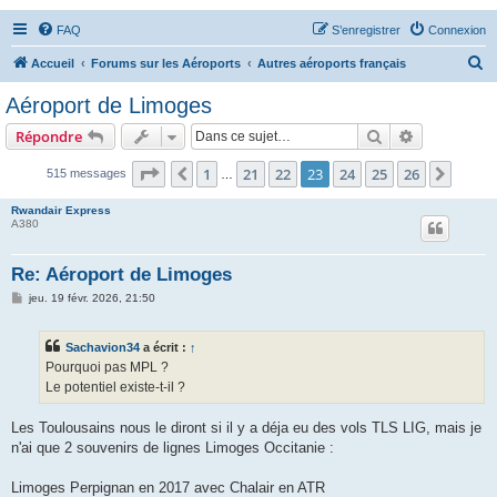
FAQ
S’enregistrer
Connexion
R
Accueil
Forums sur les Aéroports
Autres aéroports français
e
Aéroport de Limoges
c
Rechercher
Recherche 
Répondre
h
e
Page
23
sur
26
1
21
22
23
24
25
26
Précédente
Suiva
515 messages
…
r
Rwandair Express
c
A380
h
Re: Aéroport de Limoges
e
M
jeu. 19 févr. 2026, 21:50
r
e
s
s
Sachavion34
a écrit :
↑
a
g
Pourquoi pas MPL ?
e
Le potentiel existe-t-il ?
Les Toulousains nous le diront si il y a déja eu des vols TLS LIG, mais je
n'ai que 2 souvenirs de lignes Limoges Occitanie :
Limoges Perpignan en 2017 avec Chalair en ATR