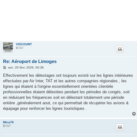
VISCOUNT
B747
Re: Aéroport de Limoges
M
ven. 20 févr. 2026, 00:36
e
s
Effectivement les délestages ont toujours existé sur les lignes intérieures
s
effectuées par Air Inter, TAT et les autres compagnies régionales , les
a
g
lignes qui étaient à l'origine essentiellement orientées clientèle
e
professionnelles étaient délestées pendant les périodes de congés, soit
en réduisant les fréquences soit en délestant totalement une période
entière ,généralement aout, ce qui permettait de récupérer les avions &
équipage pour renforcer les lignes touristiques .
Mica76
B747