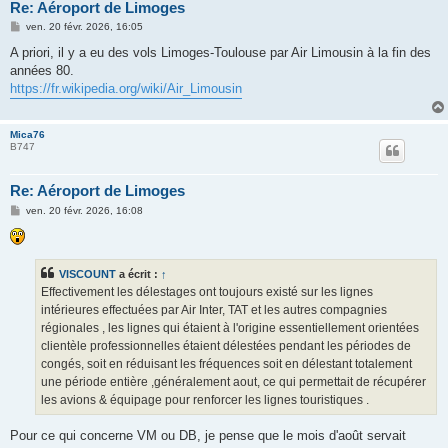
Re: Aéroport de Limoges
M
ven. 20 févr. 2026, 16:05
e
s
A priori, il y a eu des vols Limoges-Toulouse par Air Limousin à la fin des
s
années 80.
a
g
https://fr.wikipedia.org/wiki/Air_Limousin
e
Mica76
B747
Re: Aéroport de Limoges
M
ven. 20 févr. 2026, 16:08
e
s
s
a
g
VISCOUNT
a écrit :
↑
e
Effectivement les délestages ont toujours existé sur les lignes
intérieures effectuées par Air Inter, TAT et les autres compagnies
régionales , les lignes qui étaient à l'origine essentiellement orientées
clientèle professionnelles étaient délestées pendant les périodes de
congés, soit en réduisant les fréquences soit en délestant totalement
une période entière ,généralement aout, ce qui permettait de récupérer
les avions & équipage pour renforcer les lignes touristiques .
Pour ce qui concerne VM ou DB, je pense que le mois d'août servait