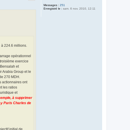
Messages :
251
Enregistré le :
sam. 6 nov. 2010, 12:11
à 224.6 millions.
marrage opérationnel
troisième exercice
e Bensalah et
r Arabia Group et le
s de 270 MDH.
s actionnaires ont
t les ratios
uristique et
exemple, à supprimer
sy Paris Charles de
ctif initial de