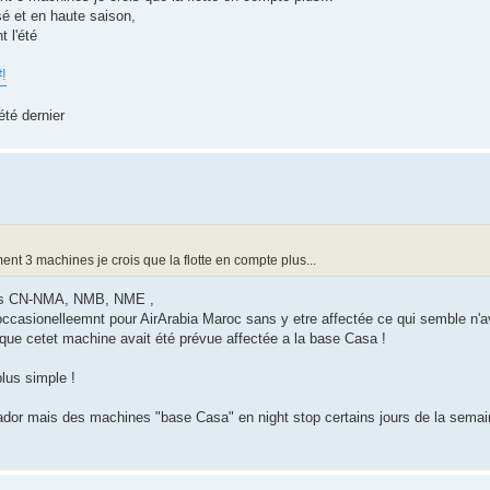
sé et en haute saison,
 l'été
!
été dernier
t 3 machines je crois que la flotte en compte plus...
ines CN-NMA, NMB, NME ,
 occasionelleemnt pour AirArabia Maroc sans y etre affectée ce qui semble n'av
que cetet machine avait été prévue affectée a la base Casa !
plus simple !
dor mais des machines "base Casa" en night stop certains jours de la semain