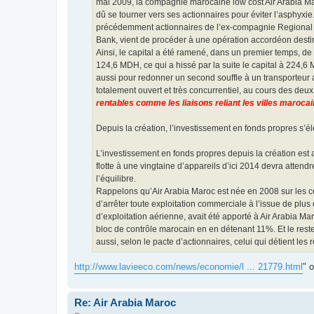
mai 2009, la compagnie marocaine low cost Air Arabia Maro
dû se tourner vers ses actionnaires pour éviter l’asphyxi
précédemment actionnaires de l’ex-compagnie Regional Air
Bank, vient de procéder à une opération accordéon dest
Ainsi, le capital a été ramené, dans un premier temps, d
124,6 MDH, ce qui a hissé par la suite le capital à 224,6 M
aussi pour redonner un second souffle à un transporteur aér
totalement ouvert et très concurrentiel, au cours des deu
rentables comme les liaisons reliant les villes maroca
Depuis la création, l’investissement en fonds propres s’
L’investissement en fonds propres depuis la création est ai
flotte à une vingtaine d’appareils d’ici 2014 devra attend
l’équilibre.
Rappelons qu’Air Arabia Maroc est née en 2008 sur les c
d’arrêter toute exploitation commerciale à l’issue de plus
d’exploitation aérienne, avait été apporté à Air Arabia Ma
bloc de contrôle marocain en en détenant 11%. Et le reste
aussi, selon le pacte d’actionnaires, celui qui détient les
http://www.lavieeco.com/news/economie/l ... 21779.html
" 
Re: Air Arabia Maroc