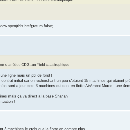
dow.open(this.href);return false;
sumé si arrêt de CDG...un Yield catastrophique
r une ligne mais un pbl de fond !
 contrat initial car en recherchant un peu c'etaient 15 machines qui etaient p
 infos sont a jour c'est 3 machines qui sont en flotte AirArabai Maroc ! une 
hines mais ça va direct a la base Sharjah
ituation !
 3 machines je crois que la flotte en compte plus...