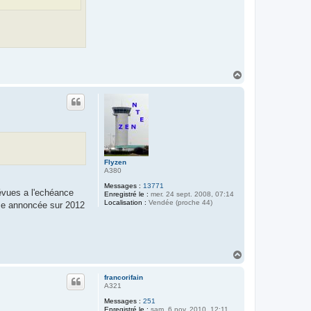
H
a
u
t
Flyzen
A380
Messages :
13771
révues a l'echéance
Enregistré le :
mer. 24 sept. 2008, 07:14
Localisation :
Vendée (proche 44)
4eme annoncée sur 2012
H
a
u
francorifain
t
A321
Messages :
251
Enregistré le :
sam. 6 nov. 2010, 12:11