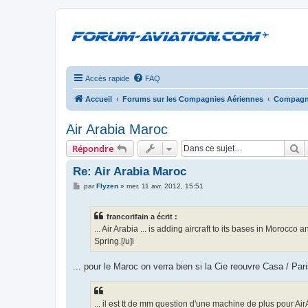
Accès rapide
FAQ
Accueil
Forums sur les Compagnies Aériennes
Compagni
Air Arabia Maroc
R
Répondre
Re: Air Arabia Maroc
M
par
Flyzen
»
mer. 11 avr. 2012, 15:51
e
s
s
francorifain a écrit :
a
g
... Air Arabia ... is adding aircraft to its bases in Morocc
e
Spring.[/u]l
... pour le Maroc on verra bien si la Cie reouvre Casa / Par
... il est tt de mm question d'une machine de plus pour Ai