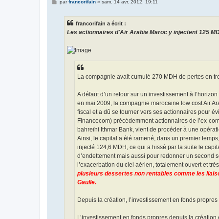
M
par
francorifain
»
sam. 14 avr. 2012, 19:11
e
s
s
francorifain a écrit :
a
g
Les actionnaires d'Air Arabia Maroc y injectent 125 
e
La compagnie avait cumulé 270 MDH de pertes en trois
A défaut d’un retour sur un investissement à l’horiz
en mai 2009, la compagnie marocaine low cost Air Ara
fiscal et a dû se tourner vers ses actionnaires pour é
Financecom) précédemment actionnaires de l’ex-compa
bahreïni Ithmar Bank, vient de procéder à une opéra
Ainsi, le capital a été ramené, dans un premier temp
injecté 124,6 MDH, ce qui a hissé par la suite le capita
d’endettement mais aussi pour redonner un second souff
l’exacerbation du ciel aérien, totalement ouvert et tr
plusieurs dessertes non rentables comme les liaiso
Gaulle.
Depuis la création, l’investissement en fonds propre
L’investissement en fonds propres depuis la création es