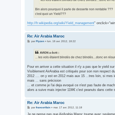
Bin alors pourquoi il parle de desserte non rentable ???
c'est quoi un Yield???
http://fr.wikipedia.org/wiki/Yield_management
" onclick="win
Re: Air Arabia Maroc
M
par
Flyzen
»
lun. 16 avr. 2012, 18:22
e
s
s
AVION a écrit :
a
g
... les vols étaient blindés de chez blindés....donc en ré
e
Pour en arriver a cette situation il n'y a pas que le yield su
Visiblement AirArabia est critiqués pour son non respect du
2012 .... on y est en 2012 mais aux 15 ...tres loin, si mes
mais ... sans précision
... et comme je l'ai deja evoqué ce n'est pas faute de mac
alors a suive mais injecter 11M€ c'est peanuts dans cette s
Re: Air Arabia Maroc
M
par
francorifain
»
mar. 17 avr. 2012, 11:18
e
s
Je ne pense pas que AirArabia Maroc tourne avec seulement