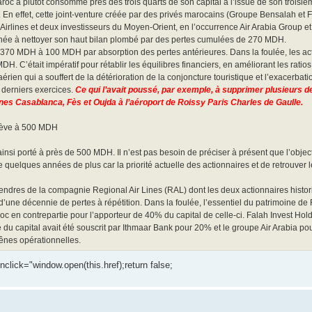
c a plutôt consommé près des trois quarts de son capital à l’issue de son troisièm
e. En effet, cette joint-venture créée par des privés marocains (Groupe Bensalah et
lines et deux investisseurs du Moyen-Orient, en l’occurrence Air Arabia Group et 
inée à nettoyer son haut bilan plombé par des pertes cumulées de 270 MDH.
e 370 MDH à 100 MDH par absorption des pertes antérieures. Dans la foulée, les act
DH. C’était impératif pour rétablir les équilibres financiers, en améliorant les rati
ien qui a souffert de la détérioration de la conjoncture touristique et l’exacerbatio
x derniers exercices.
Ce qui l’avait poussé, par exemple, à supprimer plusieurs 
ines Casablanca, Fès et Oujda à l’aéroport de Roissy Paris Charles de Gaulle.
élève à 500 MDH
nsi porté à près de 500 MDH. Il n’est pas besoin de préciser à présent que l’objectif
re quelques années de plus car la priorité actuelle des actionnaires et de retrouver
endres de la compagnie Regional Air Lines (RAL) dont les deux actionnaires histo
 d’une décennie de pertes à répétition. Dans la foulée, l’essentiel du patrimoine de
roc en contrepartie pour l’apporteur de 40% du capital de celle-ci. Falah Invest Hol
 du capital avait été souscrit par Ithmaar Bank pour 20% et le groupe Air Arabia po
 rênes opérationnelles.
onclick="window.open(this.href);return false;