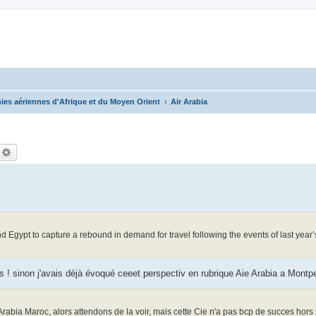
es aériennes d'Afrique et du Moyen Orient
Air Arabia
echercher
Recherche avancée
o and Egypt to capture a rebound in demand for travel following the events of last year
is ! sinon j'avais déjà évoqué ceeet perspectiv en rubrique Aie Arabia a Montpe
rArabia Maroc, alors attendons de la voir, mais cette Cie n'a pas bcp de succes hors