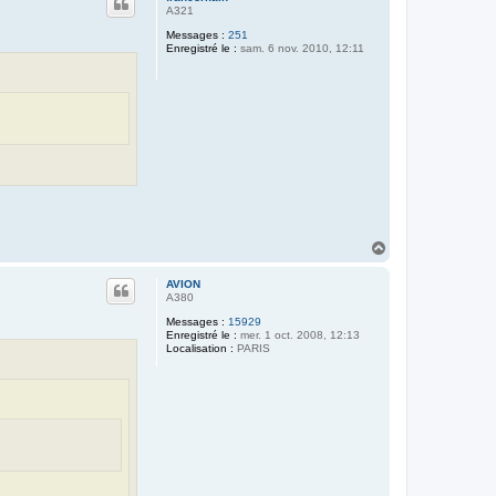
t
A321
Messages :
251
Enregistré le :
sam. 6 nov. 2010, 12:11
H
a
u
AVION
t
A380
Messages :
15929
Enregistré le :
mer. 1 oct. 2008, 12:13
Localisation :
PARIS