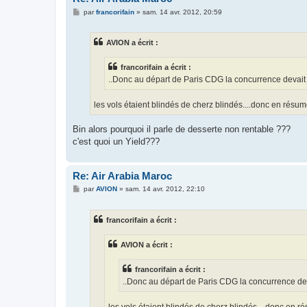
M
par
francorifain
»
sam. 14 avr. 2012, 20:59
e
s
s
AVION a écrit :
a
g
e
francorifain a écrit :
..Donc au départ de Paris CDG la concurrence devait 
les vols étaient blindés de cherz blindés....donc en résu
Bin alors pourquoi il parle de desserte non rentable ???
c'est quoi un Yield???
Re: Air Arabia Maroc
M
par
AVION
»
sam. 14 avr. 2012, 22:10
e
s
s
francorifain a écrit :
a
g
e
AVION a écrit :
francorifain a écrit :
..Donc au départ de Paris CDG la concurrence dev
les vols étaient blindés de cherz blindés....donc en r