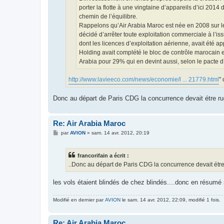
porter la flotte à une vingtaine d’appareils d’ici 2014
chemin de l’équilibre.
Rappelons qu’Air Arabia Maroc est née en 2008 sur l
décidé d’arrêter toute exploitation commerciale à l’is
dont les licences d’exploitation aérienne, avait été a
Holding avait complété le bloc de contrôle marocain e
Arabia pour 29% qui en devint aussi, selon le pacte d’
http://www.lavieeco.com/news/economie/l ... 21779.html
"
Donc au départ de Paris CDG la concurrence devait étre r
Re: Air Arabia Maroc
M
par
AVION
»
sam. 14 avr. 2012, 20:19
e
s
s
francorifain a écrit :
a
g
..Donc au départ de Paris CDG la concurrence devait étr
e
les vols étaient blindés de chez blindés....donc en résumé 
Modifié en dernier par
AVION
le sam. 14 avr. 2012, 22:09, modifié 1 fois.
Re: Air Arabia Maroc