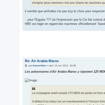
d'origine (pour memoire c'est une 10aine de machines qui de
il semble que airArabia n'ai pas bcp le choix pour respect
...pour l'Egypte ??? j'ai l'impression que la Cie fait surtou
HBE est leger en regard des machines officiellement "bas
Re: Air Arabia Maroc
M
par
francorifain
»
sam. 14 avr. 2012, 19:08
e
s
Les actionnaires d'Air Arabia Maroc y injectent 125 M
s
a
g
e
La compagnie avait cumulé 270 MDH de pertes en trois exe
A défaut d’un retour sur un investissement à l’horizon t