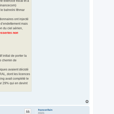
e exercice fiscal et a
 Financecom)
le bahreïni Ithmar
ionnaires ont injecté
os d’endettement mais
n du ciel aérien,
dessertes non
 initial de porter la
 le chemin de
riques avaient décidé
 RAL, dont les licences
ding avait complété le
ur 29% qui en devint
H
a
u
francorifain
t
A321