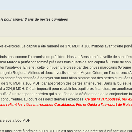
MDH pour apurer 3 ans de pertes cumulées
 exercices. Le capital a été ramené de 370 MDH à 100 millions avant d'être porté 
on trois ans, comme l’a promis son président Hassan Bensalah à la veille de son dé
bia Maroc a plutôt consommé près des trois quarts de son capital à l’issue de son 
viter l’asphyxie. En effet, cette joint-venture créée par des privés marocains (Group
gnie Regional Airlines et deux investisseurs du Moyen-Orient, en l’occurrence Ai
tion accordéon destinée à nettoyer son haut bilan plombé par des pertes cumulée
s, de 370 MDH à 100 MDH par absorption des pertes antérieures. Dans la foulée, le
l à 224,6 MDH. C’était impératif pour rétablir les équilibres financiers, en amélioran
le à un transporteur aérien qui a souffert de la détérioration de la conjoncture to
ès concurrentiel, au cours des deux derniers exercices.
Ce qui l’avait poussé, par 
ns reliant les villes marocaines Casablanca, Fès et Oujda à l’aéroport de Rois
s s’élève à 500 MDH
t ainsi porté à près de 500 MDH. Il n’est pas besoin de préciser à présent que l’obje