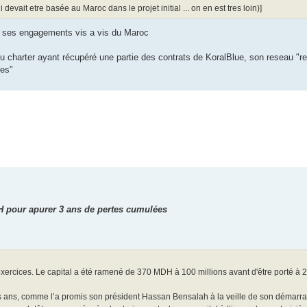
vait etre basée au Maroc dans le projet initial ... on en est tres loin)]
er ses engagements vis a vis du Maroc
t du charter ayant récupéré une partie des contrats de KoralBlue, son reseau "re
ées"
DH pour apurer 3 ans de pertes cumulées
rcices. Le capital a été ramené de 370 MDH à 100 millions avant d'être porté à 22
rois ans, comme l’a promis son président Hassan Bensalah à la veille de son démarr