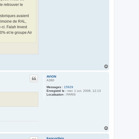
de retrouver le
storiques avaient
trimoine de RAL,
-ci. Falah Invest
20% et le groupe Air
H
a
u
AVION
t
A380
Messages :
15929
Enregistré le :
mer. 1 oct. 2008, 12:13
Localisation :
PARIS
H
a
u
francorifain