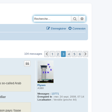
Rechercher
Recherche avancé
S’enregistrer
Connexion
1
2
3
4
5
6
Précédente
Suivante
104 messages
’s so-called Arab
Flyzen
A380
Messages :
13771
llier
Enregistré le :
mer. 24 sept. 2008, 07:14
Localisation :
Vendée (proche 44)
 son pays / base