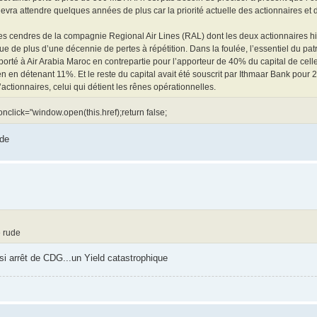
 devra attendre quelques années de plus car la priorité actuelle des actionnaires et 
es cendres de la compagnie Regional Air Lines (RAL) dont les deux actionnaires hi
sue de plus d’une décennie de pertes à répétition. Dans la foulée, l’essentiel du pa
pporté à Air Arabia Maroc en contrepartie pour l’apporteur de 40% du capital de celle
n en détenant 11%. Et le reste du capital avait été souscrit par Ithmaar Bank pour 
actionnaires, celui qui détient les rênes opérationnelles.
 onclick="window.open(this.href);return false;
ude
e rude
si arrêt de CDG...un Yield catastrophique