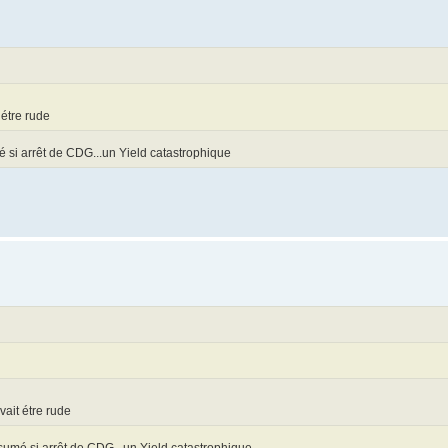
étre rude
mé si arrêt de CDG...un Yield catastrophique
ait étre rude
ésumé si arrêt de CDG...un Yield catastrophique