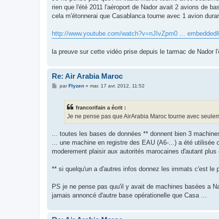
s
rien que l'été 2011 l'aéroport de Nador avait 2 avions de ba
a
g
cela m'étonnerai que Casablanca tourne avec 1 avion durant
e
http://www.youtube.com/watch?v=nJIvZpm0 ... embedded#
la preuve sur cette vidéo prise depuis le tarmac de Nador l'
Re: Air Arabia Maroc
M
par
Flyzen
»
mar. 17 avr. 2012, 11:52
e
s
s
francorifain a écrit :
a
g
Je ne pense pas que AirArabia Maroc tourne avec seulemen
e
... toutes les bases de données ** donnent bien 3 mach
... une machine en registre des EAU (A6-...) a été utilisée
moderement plaisir aux autorités marocaines d'autant plus 
** si quelqu'un a d'autres infos donnez les immats c'est le 
PS je ne pense pas quu'il y avait de machines basées a Na
jamais annoncé d'autre base opérationelle que Casa ...