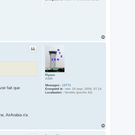
H
a
u
t
Flyzen
A380
Messages :
13771
oir fait que
Enregistré le :
mer. 24 sept. 2008, 07:14
Localisation :
Vendée (proche 44)
e, AirArabia n'a
H
a
u