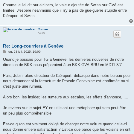
Comme je l'ai dit sur airliners, la valeur ajoutée de Swiss sur GVA est
limitée. J'espère néanmoins que il n'y a pas de gue-guerre stupide entre
l'aéroport et Swiss.
Roman
A380
Re: Long-courriers à Genève
M
lun. 28 juil. 2025, 19:00
e
s
Quand je bossais pour TG à Genève, les dernières nouvelles de notre
s
direction de BKK nous préparaient à un BKK-GVA-BRU en MD11 3/7.
a
g
e
Puis, Jobin, alors directeur de l'aéroport, débarque dans notre bureau pour
nous demander si la fermeture de l'escale Genevoise est confirmée ou si
c'est juste une rumeur.
Alors bon, les insider, les rumeurs aux escales, les effets d'annonce, ....
Je reviens sur le sujet EY en utilisant une métaphore qui sera peut-être
un peu plus compréhensible.
Est-ce qu'on est vraiment obligé de changer notre voiture quand celle-ci
nous donne entière satisfaction ? Est-ce que parce que les voisins en ont