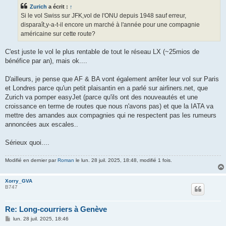
s
Zurich
a écrit :
↑
a
g
Si le vol Swiss sur JFK,vol de l'ONU depuis 1948 sauf erreur,
e
disparaît,y-a-t-il encore un marché à l'année pour une compagnie
américaine sur cette route?
C'est juste le vol le plus rentable de tout le réseau LX (~25mios de
bénéfice par an), mais ok....
D'ailleurs, je pense que AF & BA vont également arrêter leur vol sur Paris
et Londres parce qu'un petit plaisantin en a parlé sur airliners.net, que
Zurich va pomper easyJet (parce qu'ils ont des nouveautés et une
croissance en terme de routes que nous n'avons pas) et que la IATA va
mettre des amandes aux compagnies qui ne respectent pas les rumeurs
annoncées aux escales..
Sérieux quoi....
Modifié en dernier par
Roman
le lun. 28 juil. 2025, 18:48, modifié 1 fois.
Xorry_GVA
B747
Re: Long-courriers à Genève
M
lun. 28 juil. 2025, 18:46
e