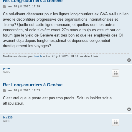
Re: Long-courriers à Genève
M
lun. 28 juil. 2025, 17:29
e
s
Ce soi-disant désamour pour les lignes long-courriers ex GVA a-t-il un lien
s
avec le déconfiture progressive des organisations internationales et
a
g
Trump? Quelle est cette ligne menacée, et quelles sont les autres
e
concernées, si cela s’avère exact ?On nous a toujours assuré sur ce
forum que le yield de Genève est très bon et que les employés des OI
avaient deja depuis longtemps,climat et dépenses oblige,réduit
drastiquement les voyages?
Modifié en dernier par
Zurich
le lun. 28 juil. 2025, 18:01, modifié 1 fois.
pmar
A380
Re: Long-courriers à Genève
M
lun. 28 juil. 2025, 17:53
e
s
C’est vrai que le poste est pas trop precis. Soit un insider soit a
s
affabulateur.
a
g
e
lxa330
A380