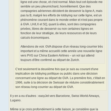
ligne est une chose, et c'est normal. Mais tout cet épisode me
semble un peu pleurnichard, honnêtement. Que des
compagnies aériennes décident de desservir la ligne A, mais
pas la B, malgré les efforts de lobbying sur cette ligne, est un
phénomène courant dans le monde entier et n'est pas propre
à GVA. LH/LX et SQ, quant à elles, sont des compagnies
privées, libres de desservir ou non certaines lignes en
fonction de leur stratégie, de leurs ressources et de leurs
calculs économiques.
Attendons de voir. GVA dispose d'un réseau long-courrier très
important et a même accueilli cette année une nouvelle ligne
vers PVG sur China Eastern Airlines – un vol qui attend
toujours d'être confirmé au départ de Zurich.
C'est seulement la deuxième fois que je suis au courant d'une
implication de lobbying politique ou public dans une décision
concernant une ligne au départ de GVA. La première fois, c'était en
1996, suite à la décision de Swissair de réduire considérablement
son réseau long-courrier au départ de GVA.
Il y en a eu d'autres : easyJet vers Barcelone, Swiss World Airways,
Lugano.
Même si je crois profondément à cette liaison, je considère que la