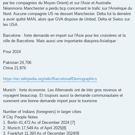
par les compagnies du Moyen Orient) et sur l'Asie et Australie.
Néanmoins Manchester a perdu bcp concernant le trafic sur l'Amérique du
Nord. Aucune compagnie US ne dessert Manchester. Delta fut la dernière
a avoir quitté MAN, alors que GVA dispose de United, Delta et Swiss sur
les USA.
Barcelone : forte demande en import sur l'Asie pour les croisières et la
ville de Barcelone. Mais aussi une importante diaspora Asiatique :
Pour 2024
Pakistan 24,706
China 21,876
https://en.wikipedia.org/wiki/Barcelona#Demographics
Munich : forte économie. Les Allemands ont de très gros revenus et
voyagent beaucoup. Et toujours aussi la demande communautaire et
surement une bonne demande import pour le tourisme
Number of Indians (foreigners) in larger cities
# City People Notes
1. Berlin 41,472 As of December 2024 [7]
2. Munich 17,549 As of April 2025[8]
3. Frankfurt 11,393 As of December 2024[9]