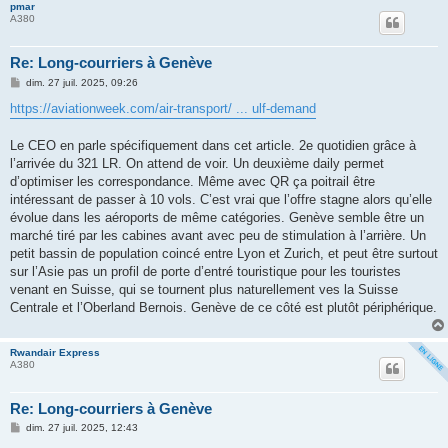
pmar
A380
Re: Long-courriers à Genève
M
dim. 27 juil. 2025, 09:26
e
s
https://aviationweek.com/air-transport/ ... ulf-demand
s
a
g
Le CEO en parle spécifiquement dans cet article. 2e quotidien grâce à
e
l’arrivée du 321 LR. On attend de voir. Un deuxième daily permet
d’optimiser les correspondance. Même avec QR ça poitrail être
intéressant de passer à 10 vols. C’est vrai que l’offre stagne alors qu’elle
évolue dans les aéroports de même catégories. Genève semble être un
marché tiré par les cabines avant avec peu de stimulation à l’arrière. Un
petit bassin de population coincé entre Lyon et Zurich, et peut être surtout
sur l’Asie pas un profil de porte d’entré touristique pour les touristes
venant en Suisse, qui se tournent plus naturellement ves la Suisse
Centrale et l’Oberland Bernois. Genève de ce côté est plutôt périphérique.
Rwandair Express
A380
Re: Long-courriers à Genève
M
dim. 27 juil. 2025, 12:43
e