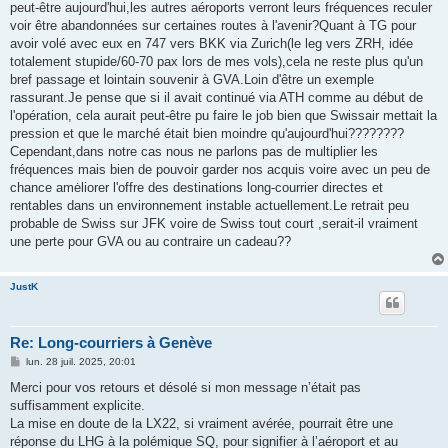
peut-être aujourd'hui,les autres aéroports verront leurs fréquences reculer
voir être abandonnées sur certaines routes à l'avenir?Quant à TG pour
avoir volé avec eux en 747 vers BKK via Zurich(le leg vers ZRH, idée
totalement stupide/60-70 pax lors de mes vols),cela ne reste plus qu'un
bref passage et lointain souvenir à GVA.Loin d'être un exemple
rassurant.Je pense que si il avait continué via ATH comme au début de
l'opération, cela aurait peut-être pu faire le job bien que Swissair mettait la
pression et que le marché était bien moindre qu'aujourd'hui????????
Cependant,dans notre cas nous ne parlons pas de multiplier les
fréquences mais bien de pouvoir garder nos acquis voire avec un peu de
chance amėliorer l'offre des destinations long-courrier directes et
rentables dans un environnement instable actuellement.Le retrait peu
probable de Swiss sur JFK voire de Swiss tout court ,serait-il vraiment
une perte pour GVA ou au contraire un cadeau??
JustK
Re: Long-courriers à Genève
M
lun. 28 juil. 2025, 20:01
e
s
Merci pour vos retours et désolé si mon message n’était pas
s
suffisamment explicite.
a
g
La mise en doute de la LX22, si vraiment avérée, pourrait être une
e
réponse du LHG à la polémique SQ, pour signifier à l’aéroport et au