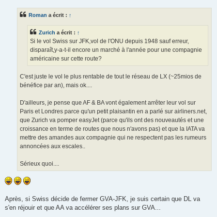
s
s
Roman
a écrit :
↑
a
g
e
Zurich
a écrit :
↑
Si le vol Swiss sur JFK,vol de l'ONU depuis 1948 sauf erreur,
disparaît,y-a-t-il encore un marché à l'année pour une compagnie
américaine sur cette route?
C'est juste le vol le plus rentable de tout le réseau de LX (~25mios de
bénéfice par an), mais ok....
D'ailleurs, je pense que AF & BA vont également arrêter leur vol sur
Paris et Londres parce qu'un petit plaisantin en a parlé sur airliners.net,
que Zurich va pomper easyJet (parce qu'ils ont des nouveautés et une
croissance en terme de routes que nous n'avons pas) et que la IATA va
mettre des amandes aux compagnie qui ne respectent pas les rumeurs
annoncées aux escales..
Sérieux quoi....
Après, si Swiss décide de fermer GVA-JFK, je suis certain que DL va
s'en réjouir et que AA va accélérer ses plans sur GVA...