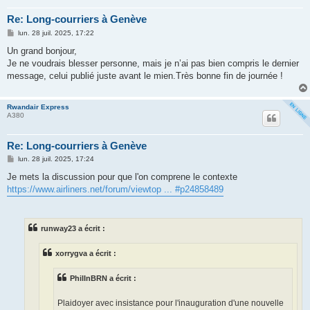
Re: Long-courriers à Genève
M
lun. 28 juil. 2025, 17:22
e
s
Un grand bonjour,
s
Je ne voudrais blesser personne, mais je n’ai pas bien compris le dernier
a
g
message, celui publié juste avant le mien.Très bonne fin de journée !
e
Rwandair Express
A380
Re: Long-courriers à Genève
M
lun. 28 juil. 2025, 17:24
e
s
Je mets la discussion pour que l'on comprene le contexte
s
https://www.airliners.net/forum/viewtop ... #p24858489
a
g
e
runway23 a écrit :
xorrygva a écrit :
PhilInBRN a écrit :
Plaidoyer avec insistance pour l'inauguration d'une nouvelle