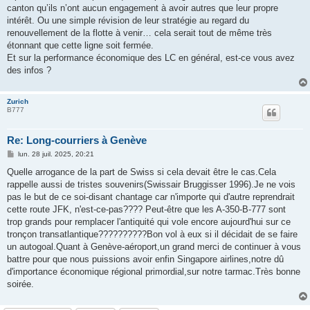
canton qu’ils n’ont aucun engagement à avoir autres que leur propre
intérêt. Ou une simple révision de leur stratégie au regard du
renouvellement de la flotte à venir… cela serait tout de même très
étonnant que cette ligne soit fermée.
Et sur la performance économique des LC en général, est-ce vous avez
des infos ?
Zurich
B777
Re: Long-courriers à Genève
M
lun. 28 juil. 2025, 20:21
e
s
Quelle arrogance de la part de Swiss si cela devait être le cas.Cela
s
rappelle aussi de tristes souvenirs(Swissair Bruggisser 1996).Je ne vois
a
g
pas le but de ce soi-disant chantage car n'importe qui d'autre reprendrait
e
cette route JFK, n'est-ce-pas???? Peut-être que les A-350-B-777 sont
trop grands pour remplacer l'antiquité qui vole encore aujourd'hui sur ce
tronçon transatlantique??????????Bon vol à eux si il décidait de se faire
un autogoal.Quant à Genève-aéroport,un grand merci de continuer à vous
battre pour que nous puissions avoir enfin Singapore airlines,notre dû
d'importance économique régional primordial,sur notre tarmac.Très bonne
soirée.