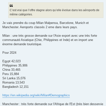
s
s
a
g
C’est vrai que l’offre stagne alors qu’elle évolue dans les aéroports de
e
même catégories.
Je vais prendre du coup Milan Malpensa, Barcelone, Munich et
Manchester. Aeroports classés 2 eme dans leurs pays.
Milan : une très grosse demande sur l'Asie export avec une très forte
communauté Asiatique (Chie, Philippines et Inde) et en import une
énorme demande touristique.
Pour 2024
Egypt 42,023
Philippines 35,906
China 33,465
Peru 15,884
Sri Lanka 15,076
Romania 13,543
Bangladesh 12,151
https://en.wikipedia.org/wiki/Milan#Demographics
Manchester : très forte demande sur l'Afrique de l'Est (très bien desservie