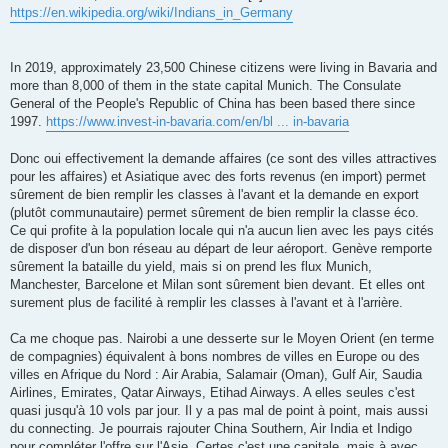
https://en.wikipedia.org/wiki/Indians_in_Germany
In 2019, approximately 23,500 Chinese citizens were living in Bavaria and
more than 8,000 of them in the state capital Munich. The Consulate
General of the People's Republic of China has been based there since
1997.
https://www.invest-in-bavaria.com/en/bl ... in-bavaria
Donc oui effectivement la demande affaires (ce sont des villes attractives
pour les affaires) et Asiatique avec des forts revenus (en import) permet
sûrement de bien remplir les classes à l'avant et la demande en export
(plutôt communautaire) permet sûrement de bien remplir la classe éco.
Ce qui profite à la population locale qui n'a aucun lien avec les pays cités
de disposer d'un bon réseau au départ de leur aéroport. Genève remporte
sûrement la bataille du yield, mais si on prend les flux Munich,
Manchester, Barcelone et Milan sont sûrement bien devant. Et elles ont
surement plus de facilité à remplir les classes à l'avant et à l'arrière.
Ca me choque pas. Nairobi a une desserte sur le Moyen Orient (en terme
de compagnies) équivalent à bons nombres de villes en Europe ou des
villes en Afrique du Nord : Air Arabia, Salamair (Oman), Gulf Air, Saudia
Airlines, Emirates, Qatar Airways, Etihad Airways. A elles seules c'est
quasi jusqu'à 10 vols par jour. Il y a pas mal de point à point, mais aussi
du connecting. Je pourrais rajouter China Southern, Air India et Indigo
pour compléter l'offre sur l'Asie. Certes c'est une capitale, mais à avec