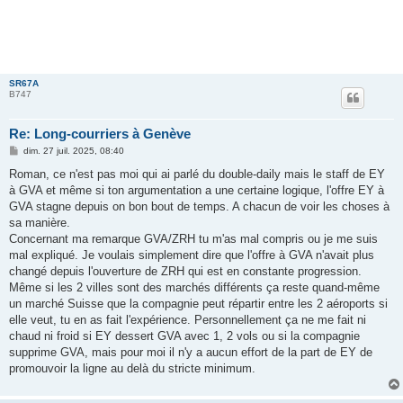
SR67A
B747
Re: Long-courriers à Genève
M
dim. 27 juil. 2025, 08:40
e
s
Roman, ce n'est pas moi qui ai parlé du double-daily mais le staff de EY
s
à GVA et même si ton argumentation a une certaine logique, l'offre EY à
a
g
GVA stagne depuis on bon bout de temps. A chacun de voir les choses à
e
sa manière.
Concernant ma remarque GVA/ZRH tu m'as mal compris ou je me suis
mal expliqué. Je voulais simplement dire que l'offre à GVA n'avait plus
changé depuis l'ouverture de ZRH qui est en constante progression.
Même si les 2 villes sont des marchés différents ça reste quand-même
un marché Suisse que la compagnie peut répartir entre les 2 aéroports si
elle veut, tu en as fait l'expérience. Personnellement ça ne me fait ni
chaud ni froid si EY dessert GVA avec 1, 2 vols ou si la compagnie
supprime GVA, mais pour moi il n'y a aucun effort de la part de EY de
promouvoir la ligne au delà du stricte minimum.