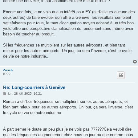
acheté une nouvelle, il faut absolument faire mieux qu'eux ?
Encore une fois, je ne vois aucun intérêt pour EY (ni d'ailleurs aucune des
deux autres) de faire évoluer son offre à Genève, les résultats semblent
satisfaisants pour tous, le taux d'occupation moyen adossé à un très bon
yield offre une perspective d'amélioration du rendement sans même avoir
besoin de toucher au produit.
Si les fréquences se multiplient sur les autres aéroports, et bien tant
mieux pour les autres aéroports. Un jour, ça sera l'inverse, c'est le cycle
de vie de notre industrie..
Zurich
B777
Re: Long-courriers à Genève
M
lun. 28 juil. 2025, 19:21
e
s
Roman a dit"Les fréquences se multiplient sur les autres aéroports, et
s
bien tant mieux pour les autres aéroports. Un jour, ça sera l'inverse, c'est
a
g
le cycle de vie de notre industrie..
e
À part semer le doute un peu plus,je ne vois pas ??????Cela veut-il dire
que les fréquences augmenteront chez nous un jour ou que comme nous