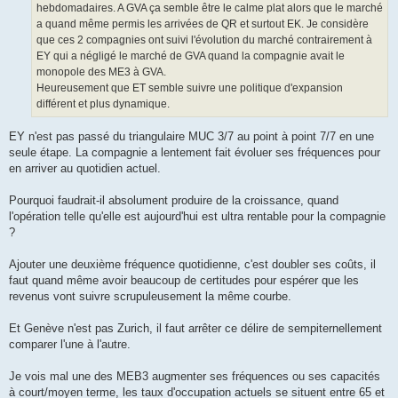
hebdomadaires. A GVA ça semble être le calme plat alors que le marché
a quand même permis les arrivées de QR et surtout EK. Je considère
que ces 2 compagnies ont suivi l'évolution du marché contrairement à
EY qui a négligé le marché de GVA quand la compagnie avait le
monopole des ME3 à GVA.
Heureusement que ET semble suivre une politique d'expansion
différent et plus dynamique.
EY n'est pas passé du triangulaire MUC 3/7 au point à point 7/7 en une
seule étape. La compagnie a lentement fait évoluer ses fréquences pour
en arriver au quotidien actuel.
Pourquoi faudrait-il absolument produire de la croissance, quand
l'opération telle qu'elle est aujourd'hui est ultra rentable pour la compagnie
?
Ajouter une deuxième fréquence quotidienne, c'est doubler ses coûts, il
faut quand même avoir beaucoup de certitudes pour espérer que les
revenus vont suivre scrupuleusement la même courbe.
Et Genève n'est pas Zurich, il faut arrêter ce délire de sempiternellement
comparer l'une à l'autre.
Je vois mal une des MEB3 augmenter ses fréquences ou ses capacités
à court/moyen terme, les taux d'occupation actuels se situent entre 65 et