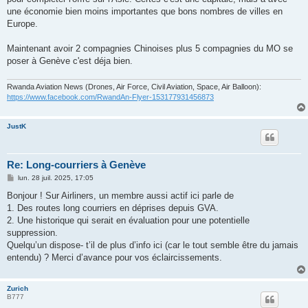
une économie bien moins importantes que bons nombres de villes en
Europe.
Maintenant avoir 2 compagnies Chinoises plus 5 compagnies du MO se
poser à Genève c'est déja bien.
Rwanda Aviation News (Drones, Air Force, Civil Aviation, Space, Air Balloon):
https://www.facebook.com/RwandAn-Flyer-153177931456873
JustK
Re: Long-courriers à Genève
M
lun. 28 juil. 2025, 17:05
e
s
Bonjour ! Sur Airliners, un membre aussi actif ici parle de
s
1. Des routes long courriers en déprises depuis GVA.
a
g
2. Une historique qui serait en évaluation pour une potentielle
e
suppression.
Quelqu’un dispose- t’il de plus d’info ici (car le tout semble être du jamais
entendu) ? Merci d’avance pour vos éclaircissements.
Zurich
B777