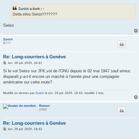
s
s
Zurich
a écrit :
↑
a
g
Delta et/ou Swiss???????
e
Swiss
Zurich
B777
Re: Long-courriers à Genève
M
lun. 28 juil. 2025, 18:41
e
s
Si le vol Swiss sur JFK,vol de l'ONU depuis le 02 mai 1947 sauf erreur,
s
disparaît,y-a-t-il encore un marché à l'année pour une compagnie
a
g
américaine sur cette route?
e
Modifié en dernier par
Zurich
le lun. 28 juil. 2025, 18:43, modifié 1 fois.
Roman
A380
Re: Long-courriers à Genève
M
lun. 28 juil. 2025, 18:42
e
s