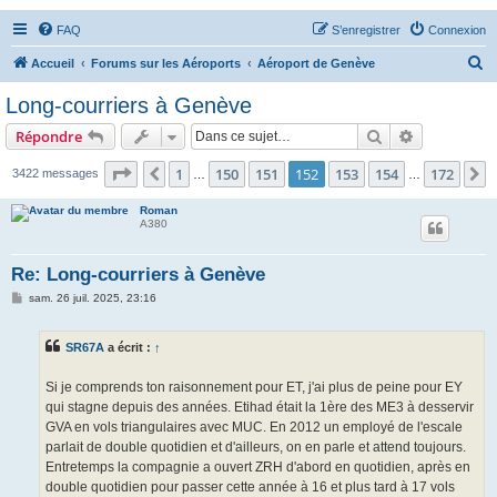
FAQ
S’enregistrer
Connexion
R
Accueil
Forums sur les Aéroports
Aéroport de Genève
e
Long-courriers à Genève
c
Rechercher
Recherche 
Répondre
h
e
Page
152
sur
172
1
150
151
152
153
154
172
Précédente
S
3422 messages
…
…
r
Roman
c
A380
h
Re: Long-courriers à Genève
e
M
sam. 26 juil. 2025, 23:16
r
e
s
s
SR67A
a écrit :
↑
a
g
e
Si je comprends ton raisonnement pour ET, j'ai plus de peine pour EY
qui stagne depuis des années. Etihad était la 1ère des ME3 à desservir
GVA en vols triangulaires avec MUC. En 2012 un employé de l'escale
parlait de double quotidien et d'ailleurs, on en parle et attend toujours.
Entretemps la compagnie a ouvert ZRH d'abord en quotidien, après en
double quotidien pour passer cette année à 16 et plus tard à 17 vols