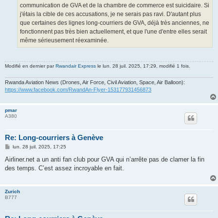
communication de GVA et de la chambre de commerce est suicidaire. Si
j'étais la cible de ces accusations, je ne serais pas ravi. D'autant plus
que certaines des lignes long-courriers de GVA, déjà très anciennes, ne
fonctionnent pas très bien actuellement, et que l'une d'entre elles serait
même sérieusement réexaminée.
Modifié en dernier par
Rwandair Express
le lun. 28 juil. 2025, 17:29, modifié 1 fois.
Rwanda Aviation News (Drones, Air Force, Civil Aviation, Space, Air Balloon):
https://www.facebook.com/RwandAn-Flyer-153177931456873
pmar
A380
Re: Long-courriers à Genève
M
lun. 28 juil. 2025, 17:25
e
s
Airliner.net a un anti fan club pour GVA qui n’arrête pas de clamer la fin
s
des temps. C’est assez incroyable en fait.
a
g
e
Zurich
B777