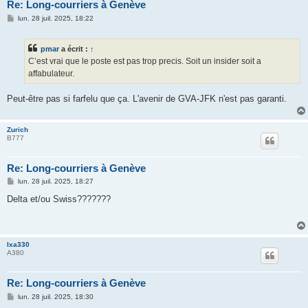
Re: Long-courriers à Genève
M
lun. 28 juil. 2025, 18:22
e
s
s
pmar
a écrit :
↑
a
g
C’est vrai que le poste est pas trop precis. Soit un insider soit a
e
affabulateur.
Peut-être pas si farfelu que ça. L'avenir de GVA-JFK n'est pas garanti.
Zurich
B777
Re: Long-courriers à Genève
M
lun. 28 juil. 2025, 18:27
e
s
Delta et/ou Swiss???????
s
a
g
e
lxa330
A380
Re: Long-courriers à Genève
M
lun. 28 juil. 2025, 18:30
e