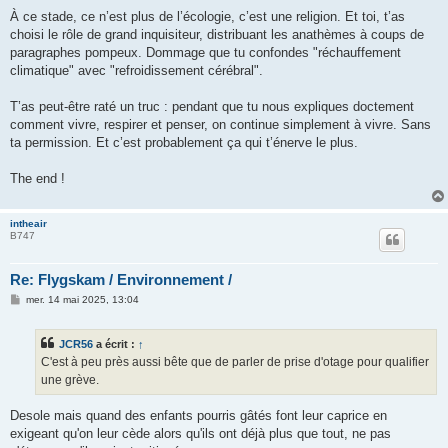
À ce stade, ce n’est plus de l’écologie, c’est une religion. Et toi, t’as
choisi le rôle de grand inquisiteur, distribuant les anathèmes à coups de
paragraphes pompeux. Dommage que tu confondes "réchauffement
climatique" avec "refroidissement cérébral".
T’as peut-être raté un truc : pendant que tu nous expliques doctement
comment vivre, respirer et penser, on continue simplement à vivre. Sans
ta permission. Et c’est probablement ça qui t’énerve le plus.
The end !
intheair
B747
Re: Flygskam / Environnement /
M
mer. 14 mai 2025, 13:04
e
s
s
JCR56
a écrit :
↑
a
g
C'est à peu près aussi bête que de parler de prise d'otage pour qualifier
e
une grève.
Desole mais quand des enfants pourris gâtés font leur caprice en
exigeant qu'on leur cède alors qu'ils ont déjà plus que tout, ne pas