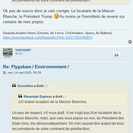
les présidents de votre continent de prédilection..
Ok pas de soucis donc je vais corriger. Le locataire de la Maison
Blanche, le Président Trump.
Au moins je l’honnêteté de revenir sur
certains de mes propos.
Rwanda Aviation News (Drones, Air Force, Civil Aviation, Space, Air Balloon):
https://www.facebook.com/RwandAn-Flyer-153177931456873
VISCOUNT
B747
Re: Flygskam / Environnement /
M
mer. 14 mai 2025, 00:55
e
s
s
Gosselies
a écrit :
↑
a
g
e
Rwandair Express
a écrit :
↑
(cf l'actuel locataire de la Maison Blanche).
Un peu de respect, s'il vous plaît : il ne s'agit pas d'un locataire de la
Maison Blanche, mais, que cela vous plaise ou non, du Président des
Etats-Unis, élu démocratiquement. On n'en saurait dire autant de tous
les présidents de votre continent de prédilection..