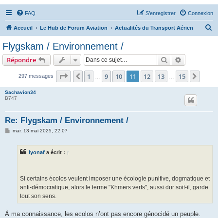
FAQ
S’enregistrer
Connexion
R
Accueil
Le Hub de Forum Aviation
Actualités du Transport Aérien
e
Flygskam / Environnement /
c
Rechercher
Recherche 
Répondre
h
e
Page
11
sur
15
1
9
10
11
12
13
15
Précédente
Suiva
297 messages
…
…
r
Sachavion34
c
B747
h
Re: Flygskam / Environnement /
e
M
mar. 13 mai 2025, 22:07
r
e
s
s
lyonaf
a écrit :
↑
a
g
e
Si certains écolos veulent imposer une écologie punitive, dogmatique et
anti-démocratique, alors le terme "Khmers verts", aussi dur soit-il, garde
tout son sens.
À ma connaissance, les ecolos n’ont pas encore génocidé un peuple.