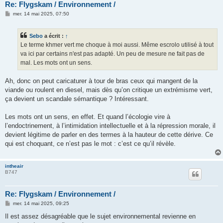
Re: Flygskam / Environnement /
M
mer. 14 mai 2025, 07:50
e
s
s
Sebo
a écrit :
↑
a
g
Le terme khmer vert me choque à moi aussi. Même escrolo utilisé à tout
e
va ici par certains n'est pas adapté. Un peu de mesure ne fait pas de
mal. Les mots ont un sens.
Ah, donc on peut caricaturer à tour de bras ceux qui mangent de la
viande ou roulent en diesel, mais dès qu’on critique un extrémisme vert,
ça devient un scandale sémantique ? Intéressant.
Les mots ont un sens, en effet. Et quand l’écologie vire à
l’endoctrinement, à l’intimidation intellectuelle et à la répression morale, il
devient légitime de parler en des termes à la hauteur de cette dérive. Ce
qui est choquant, ce n’est pas le mot : c’est ce qu’il révèle.
intheair
B747
Re: Flygskam / Environnement /
M
mer. 14 mai 2025, 09:25
e
s
Il est assez désagréable que le sujet environnemental revienne en
s