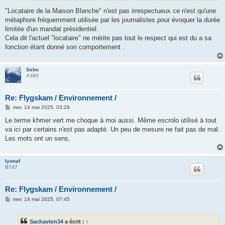
"Locataire de la Maison Blanche" n'est pas irrespectueux ce n'est qu'une
métaphore fréquemment utilisée par les journalistes pour évoquer la durée
limitée d'un mandat présidentiel.
Cela dit l'actuel "locataire" ne mérite pas tout le respect qui est du a sa
fonction étant donné son comportement .
Sebo
A380
Re: Flygskam / Environnement /
M
mer. 14 mai 2025, 03:29
e
s
Le terme khmer vert me choque à moi aussi. Même escrolo utilisé à tout
s
va ici par certains n'est pas adapté. Un peu de mesure ne fait pas de mal.
a
g
Les mots ont un sens.
e
lyonaf
B747
Re: Flygskam / Environnement /
M
mer. 14 mai 2025, 07:45
e
s
s
Sachavion34
a écrit :
↑
a