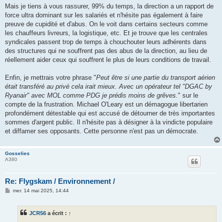
Mais je tiens à vous rassurer, 99% du temps, la direction a un rapport de
force ultra dominant sur les salariés et n'hésite pas également à faire
preuve de cupidité et d'abus. On le voit dans certains secteurs comme
les chauffeurs livreurs, la logistique, etc. Et je trouve que les centrales
syndicales passent trop de temps à chouchouter leurs adhérents dans
des structures qui ne souffrent pas des abus de la direction, au lieu de
réellement aider ceux qui souffrent le plus de leurs conditions de travail.
Enfin, je mettrais votre phrase "
Peut être si une partie du transport aérien
était transféré au privé cela irait mieux. Avec un opérateur tel "DGAC by
Ryanair" avec MOL comme PDG je prédis moins de grêves.
" sur le
compte de la frustration. Michael O'Leary est un démagogue libertarien
profondément détestable qui est accusé de détourner de très importantes
sommes d'argent public. Il n'hésite pas à désigner à la vindicte populaire
et diffamer ses opposants. Cette personne n'est pas un démocrate.
Gosselies
A380
Re: Flygskam / Environnement /
M
mer. 14 mai 2025, 14:44
e
s
s
JCR56
a écrit :
↑
a
g