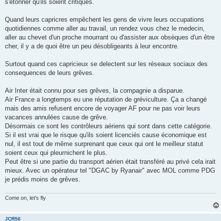
s'étonner qu'ils soient critiqués.
Quand leurs capricres empêchent les gens de vivre leurs occupations
quotidiennes comme aller au travail, un rendez vous chez le medecin,
aller au chevet d'un proche mourrant ou d'assister aux obsèques d'un être
cher, il y a de quoi être un peu désobligeants à leur encontre.
Surtout quand ces capricieux se delectent sur les réseaux sociaux des
consequences de leurs grêves.
Air Inter était connu pour ses grêves, la compagnie a disparue.
Air France a longtemps eu une réputation de gréviculture. Ça a changé
mais des amis refusent encore de voyager AF pour ne pas voir leurs
vacances annulées cause de grêve.
Désormais ce sont les contrôleurs aériens qui sont dans cette catégorie.
Si il est vrai que le risque qu'ils soient licenciés cause économique est
nul, il est tout de même surprenant que ceux qui ont le meilleur statut
soient ceux qui pleurnichent le plus.
Peut être si une partie du transport aérien était transféré au privé cela irait
mieux. Avec un opérateur tel "DGAC by Ryanair" avec MOL comme PDG
je prédis moins de grêves.
Come on, let's fly
JCR56