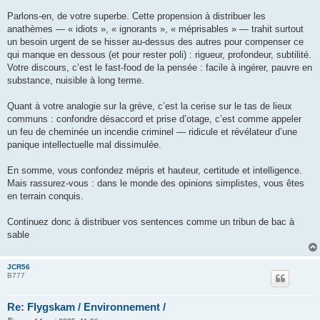
Parlons-en, de votre superbe. Cette propension à distribuer les
anathèmes — « idiots », « ignorants », « méprisables » — trahit surtout
un besoin urgent de se hisser au-dessus des autres pour compenser ce
qui manque en dessous (et pour rester poli) : rigueur, profondeur, subtilité.
Votre discours, c’est le fast-food de la pensée : facile à ingérer, pauvre en
substance, nuisible à long terme.
Quant à votre analogie sur la grève, c’est la cerise sur le tas de lieux
communs : confondre désaccord et prise d’otage, c’est comme appeler
un feu de cheminée un incendie criminel — ridicule et révélateur d’une
panique intellectuelle mal dissimulée.
En somme, vous confondez mépris et hauteur, certitude et intelligence.
Mais rassurez-vous : dans le monde des opinions simplistes, vous êtes
en terrain conquis.
Continuez donc à distribuer vos sentences comme un tribun de bac à
sable
JCR56
B777
Re: Flygskam / Environnement /