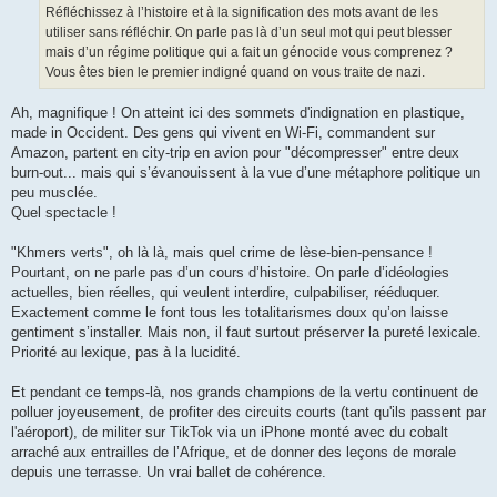
g
Réfléchissez à l’histoire et à la signification des mots avant de les
e
utiliser sans réfléchir. On parle pas là d’un seul mot qui peut blesser
mais d’un régime politique qui a fait un génocide vous comprenez ?
Vous êtes bien le premier indigné quand on vous traite de nazi.
Ah, magnifique ! On atteint ici des sommets d'indignation en plastique,
made in Occident. Des gens qui vivent en Wi-Fi, commandent sur
Amazon, partent en city-trip en avion pour "décompresser" entre deux
burn-out... mais qui s’évanouissent à la vue d’une métaphore politique un
peu musclée.
Quel spectacle !
"Khmers verts", oh là là, mais quel crime de lèse-bien-pensance !
Pourtant, on ne parle pas d’un cours d’histoire. On parle d’idéologies
actuelles, bien réelles, qui veulent interdire, culpabiliser, rééduquer.
Exactement comme le font tous les totalitarismes doux qu’on laisse
gentiment s’installer. Mais non, il faut surtout préserver la pureté lexicale.
Priorité au lexique, pas à la lucidité.
Et pendant ce temps-là, nos grands champions de la vertu continuent de
polluer joyeusement, de profiter des circuits courts (tant qu'ils passent par
l'aéroport), de militer sur TikTok via un iPhone monté avec du cobalt
arraché aux entrailles de l’Afrique, et de donner des leçons de morale
depuis une terrasse. Un vrai ballet de cohérence.