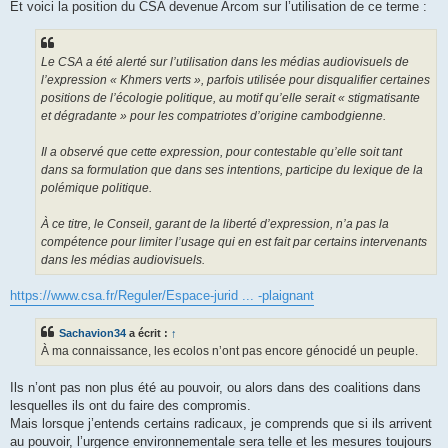
Et voici la position du CSA devenue Arcom sur l’utilisation de ce terme :
Le CSA a été alerté sur l’utilisation dans les médias audiovisuels de
l’expression « Khmers verts », parfois utilisée pour disqualifier certaines
positions de l’écologie politique, au motif qu’elle serait « stigmatisante
et dégradante » pour les compatriotes d’origine cambodgienne.
Il a observé que cette expression, pour contestable qu’elle soit tant
dans sa formulation que dans ses intentions, participe du lexique de la
polémique politique.
À ce titre, le Conseil, garant de la liberté d’expression, n’a pas la
compétence pour limiter l’usage qui en est fait par certains intervenants
dans les médias audiovisuels.
https://www.csa.fr/Reguler/Espace-jurid ... -plaignant
Sachavion34
a écrit :
↑
À ma connaissance, les ecolos n’ont pas encore génocidé un peuple.
Ils n’ont pas non plus été au pouvoir, ou alors dans des coalitions dans
lesquelles ils ont du faire des compromis.
Mais lorsque j’entends certains radicaux, je comprends que si ils arrivent
au pouvoir, l’urgence environnementale sera telle et les mesures toujours