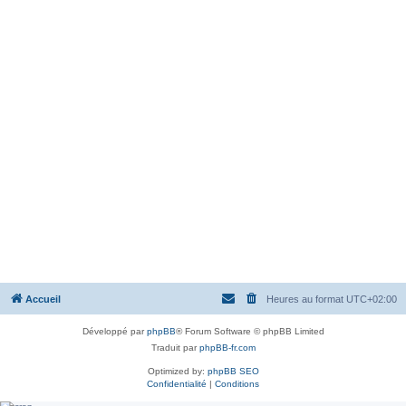
Accueil
Heures au format
UTC+02:00
Développé par
phpBB
® Forum Software © phpBB Limited
Traduit par
phpBB-fr.com
Optimized by:
phpBB SEO
Confidentialité
|
Conditions