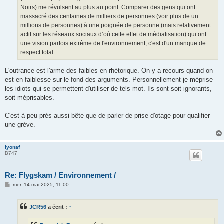
Noirs) me révulsent au plus au point. Comparer des gens qui ont
massacré des centaines de milliers de personnes (voir plus de un
millions de personnes) à une poignée de personne (mais relativement
actif sur les réseaux sociaux d’où cette effet de médiatisation) qui ont
une vision parfois extrême de l'environnement, c'est d'un manque de
respect total.
L'outrance est l'arme des faibles en rhétorique. On y a recours quand on
est en faiblesse sur le fond des arguments. Personnellement je méprise
les idiots qui se permettent d'utiliser de tels mot. Ils sont soit ignorants,
soit méprisables.
C'est à peu près aussi bête que de parler de prise d'otage pour qualifier
une grève.
lyonaf
B747
Re: Flygskam / Environnement /
M
mer. 14 mai 2025, 11:00
e
s
s
JCR56
a écrit :
↑
a
g
e