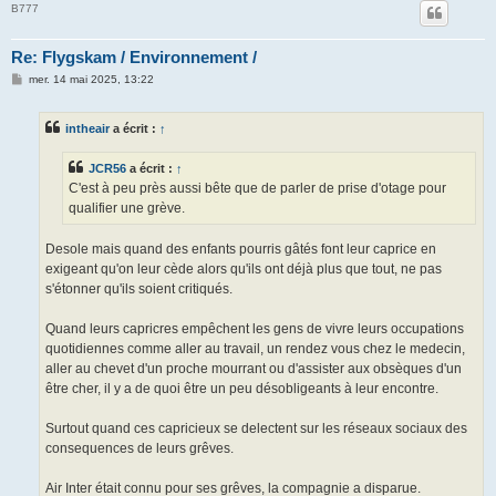
B777
Re: Flygskam / Environnement /
M
mer. 14 mai 2025, 13:22
e
s
s
intheair
a écrit :
↑
a
g
e
JCR56
a écrit :
↑
C'est à peu près aussi bête que de parler de prise d'otage pour
qualifier une grève.
Desole mais quand des enfants pourris gâtés font leur caprice en
exigeant qu'on leur cède alors qu'ils ont déjà plus que tout, ne pas
s'étonner qu'ils soient critiqués.
Quand leurs capricres empêchent les gens de vivre leurs occupations
quotidiennes comme aller au travail, un rendez vous chez le medecin,
aller au chevet d'un proche mourrant ou d'assister aux obsèques d'un
être cher, il y a de quoi être un peu désobligeants à leur encontre.
Surtout quand ces capricieux se delectent sur les réseaux sociaux des
consequences de leurs grêves.
Air Inter était connu pour ses grêves, la compagnie a disparue.