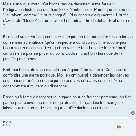
Mais surtout, surtout, n’oublions pas de dégainer l’arme fatale :
l’indignation historique certifiée 100% émotionnelle. Parce que rien ne dit
"j’ai raison" comme "je suis choqué". Plus besoin d’argumenter, il suffit
d’avoir été "blessé" par un mot, et hop, rideau, fin du débat. Pratique, non
?
Et quand vraiment l’argumentaire manque, on fait une petite invocation au
consensus scientifique (qu’on respecte à condition qu’il ne touche pas
trop à son confort quotidien...) et on vous jette à la figure le mot "nazi"…
car on ne va pas se priver du point Godwin, c’est un classique de la
pensée paresseuse.
Bref, continuez de vous scandaliser à géométrie variable. Continuez à
confondre une alerte politique. Moi je continuerai à dénoncer les dérives
dogmatiques, même si ça pique un peu vos délicates sensibilités de
consommateur militant du dimanche.
Parce qu’à force d’aseptiser le langage pour ne froisser personne, on finit
par ne plus pouvoir nommer ce qui déraille. Et ça, désolé, mais je le
laisse aux amateurs de novlangue et d'écologie sous cloche.
lyonaf
B747