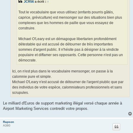
JCR56
a écrit :
↑
Tout le vocabulaire que vous utilisez (enfants pourris gâtés,
caprice, gréviculture) est mensonger sur des situations bien plus
complexes que les hommes de paille que vous essayez de
construire.
Michael O'Leary est un démagogue libertarien profondément
détestable qui est accusé de détourner de très importantes
sommes d'argent public. Il n'hésite pas à désigner à la vindicte
populaire et diffamer ses opposants. Cette personne n'est pas un
démocrate.
Ici, on n'est plus dans le vocabulaire mensonger, on passe à la
calomnie pure et simple.
Michael O'Leary n'est accusé de détourner de l'argent piublic que par
des individus de votre espèce, calomniateurs professionnels et sans
scrupules.
Le milliard d'Euros de support marketing illégal versé chaque année à
Airport Marketing Services contredit votre propos.
Rapson
A380