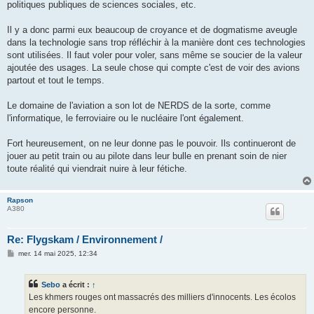
politiques publiques de sciences sociales, etc.
Il y a donc parmi eux beaucoup de croyance et de dogmatisme aveugle
dans la technologie sans trop réfléchir à la manière dont ces technologies
sont utilisées. Il faut voler pour voler, sans même se soucier de la valeur
ajoutée des usages. La seule chose qui compte c'est de voir des avions
partout et tout le temps.
Le domaine de l'aviation a son lot de NERDS de la sorte, comme
l'informatique, le ferroviaire ou le nucléaire l'ont également.
Fort heureusement, on ne leur donne pas le pouvoir. Ils continueront de
jouer au petit train ou au pilote dans leur bulle en prenant soin de nier
toute réalité qui viendrait nuire à leur fétiche.
Rapson
A380
Re: Flygskam / Environnement /
M
mer. 14 mai 2025, 12:34
e
s
s
Sebo
a écrit :
↑
a
g
Les khmers rouges ont massacrés des milliers d'innocents. Les écolos
e
encore personne.