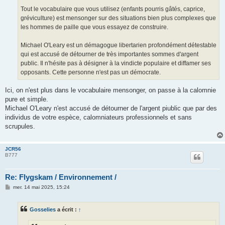
e
Tout le vocabulaire que vous utilisez (enfants pourris gâtés, caprice,
gréviculture) est mensonger sur des situations bien plus complexes que
les hommes de paille que vous essayez de construire.
Michael O'Leary est un démagogue libertarien profondément détestable
qui est accusé de détourner de très importantes sommes d'argent
public. Il n'hésite pas à désigner à la vindicte populaire et diffamer ses
opposants. Cette personne n'est pas un démocrate.
Ici, on n'est plus dans le vocabulaire mensonger, on passe à la calomnie
pure et simple.
Michael O'Leary n'est accusé de détourner de l'argent piublic que par des
individus de votre espèce, calomniateurs professionnels et sans
scrupules.
JCR56
B777
Re: Flygskam / Environnement /
M
mer. 14 mai 2025, 15:24
e
s
s
Gosselies
a écrit :
↑
a
g
e