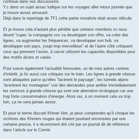
continue dans nos discussions.
a
g
Y.c.dans un sujet assez ludique sur les voyages aller retour journée que
e
je trouve assez amusant.
Déjà dans le reportage de TF1 cette partie moraliste était assez ridicule.
Et je trouve cela d’autant plus pénible que certains membres ici nous
disent “super, la compagnie xxx va developper son offre, va créer des
lignes, va augmenter les fréquences, va developper son hub, va
developper son pays, youpi trop merveilleux” et de l’autre côté critiquent
ceux qui prennent l’avion, à savoir utilisent les capacités disponibles pour
des motifs divers et variés.
Pour suivre également l’actualité ferroviaire, un de mes autres centres
d’intérêt, je lis aussi ces critiques sur le train. Les lignes à grande vitesse
sont attaquées parce qu’elles “lacèrent le paysage”, les tunnels alpins
“éventrent les montagnes” voir des demandes pour arrêter immédiatement
les services à grande vitesse qui sont une aberration écologique car une
trop forte consommation d’énergie. Alors oui, à un moment cela va trop
loin, ça ne sera jamais assez.
Et pour le terme discuté Khmer Vert, je peux comprendre qu’il choque les
victimes des Khmers rouges qui étaient pourtant encensées par une
certaine presse, il a récemment été cité par un journal dit de référence
dans l’article sur le Comté.