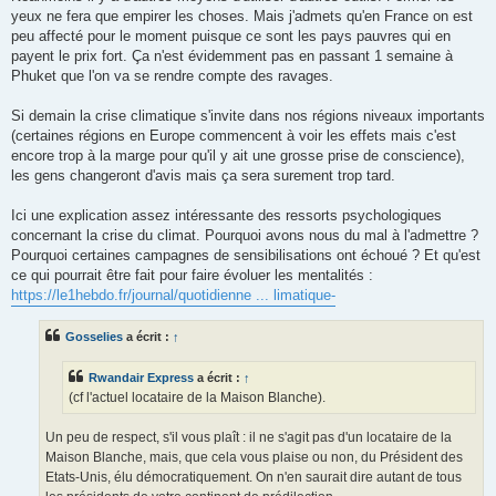
yeux ne fera que empirer les choses. Mais j'admets qu'en France on est
peu affecté pour le moment puisque ce sont les pays pauvres qui en
payent le prix fort. Ça n'est évidemment pas en passant 1 semaine à
Phuket que l'on va se rendre compte des ravages.
Si demain la crise climatique s'invite dans nos régions niveaux importants
(certaines régions en Europe commencent à voir les effets mais c'est
encore trop à la marge pour qu'il y ait une grosse prise de conscience),
les gens changeront d'avis mais ça sera surement trop tard.
Ici une explication assez intéressante des ressorts psychologiques
concernant la crise du climat. Pourquoi avons nous du mal à l'admettre ?
Pourquoi certaines campagnes de sensibilisations ont échoué ? Et qu'est
ce qui pourrait être fait pour faire évoluer les mentalités :
https://le1hebdo.fr/journal/quotidienne ... limatique-
Gosselies
a écrit :
↑
Rwandair Express
a écrit :
↑
(cf l'actuel locataire de la Maison Blanche).
Un peu de respect, s'il vous plaît : il ne s'agit pas d'un locataire de la
Maison Blanche, mais, que cela vous plaise ou non, du Président des
Etats-Unis, élu démocratiquement. On n'en saurait dire autant de tous