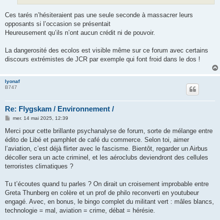
Ces tarés n’hésiteraient pas une seule seconde à massacrer leurs
opposants si l’occasion se présentait
Heureusement qu’ils n’ont aucun crédit ni de pouvoir.
La dangerosité des ecolos est visible même sur ce forum avec certains
discours extrémistes de JCR par exemple qui font froid dans le dos !
lyonaf
B747
Re: Flygskam / Environnement /
M
mer. 14 mai 2025, 12:39
e
s
Merci pour cette brillante psychanalyse de forum, sorte de mélange entre
s
édito de Libé et pamphlet de café du commerce. Selon toi, aimer
a
g
l’aviation, c’est déjà flirter avec le fascisme. Bientôt, regarder un Airbus
e
décoller sera un acte criminel, et les aéroclubs deviendront des cellules
terroristes climatiques ?
Tu t’écoutes quand tu parles ? On dirait un croisement improbable entre
Greta Thunberg en colère et un prof de philo reconverti en youtubeur
engagé. Avec, en bonus, le bingo complet du militant vert : mâles blancs,
technologie = mal, aviation = crime, débat = hérésie.