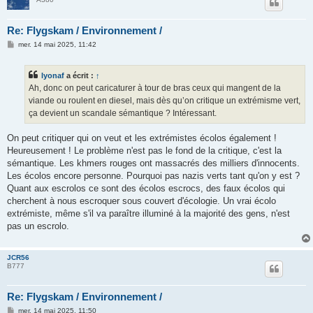
Re: Flygskam / Environnement /
M
mer. 14 mai 2025, 11:42
e
s
s
lyonaf
a écrit :
↑
a
g
Ah, donc on peut caricaturer à tour de bras ceux qui mangent de la
e
viande ou roulent en diesel, mais dès qu’on critique un extrémisme vert,
ça devient un scandale sémantique ? Intéressant.
On peut critiquer qui on veut et les extrémistes écolos également !
Heureusement ! Le problème n'est pas le fond de la critique, c'est la
sémantique. Les khmers rouges ont massacrés des milliers d'innocents.
Les écolos encore personne. Pourquoi pas nazis verts tant qu'on y est ?
Quant aux escrolos ce sont des écolos escrocs, des faux écolos qui
cherchent à nous escroquer sous couvert d'écologie. Un vrai écolo
extrémiste, même s'il va paraître illuminé à la majorité des gens, n'est
pas un escrolo.
JCR56
B777
Re: Flygskam / Environnement /
M
mer. 14 mai 2025, 11:50