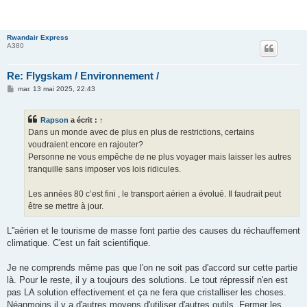
Rwandair Express
A380
Re: Flygskam / Environnement /
M
mar. 13 mai 2025, 22:43
e
s
s
Rapson
a écrit :
↑
a
g
Dans un monde avec de plus en plus de restrictions, certains
e
voudraient encore en rajouter?
Personne ne vous empêche de ne plus voyager mais laisser les autres
tranquille sans imposer vos lois ridicules.
Les années 80 c’est fini , le transport aérien a évolué. Il faudrait peut
être se mettre à jour.
L''aérien et le tourisme de masse font partie des causes du réchauffement
climatique. C'est un fait scientifique.
Je ne comprends même pas que l'on ne soit pas d'accord sur cette partie
là. Pour le reste, il y a toujours des solutions. Le tout répressif n'en est
pas LA solution effectivement et ça ne fera que cristalliser les choses.
Néanmoins il y a d'autres moyens d'utiliser d'autres outils. Fermer les