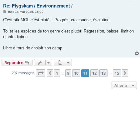
Re: Flygskam / Environnement /
M
mer. 14 mai 2025, 15:29
e
s
C’est sûr MOL c’est plutôt : Progrès, croissance, évolution.
s
a
g
Toi et les espèces de ton genre c’est plutôt: Régression, baisse, limition
e
et interdiction
Libre à tous de choisir son camp.
Répondre
Page
11
sur
15
1
9
10
11
12
13
15
Précédente
Suiva
297 messages
…
…
Aller à