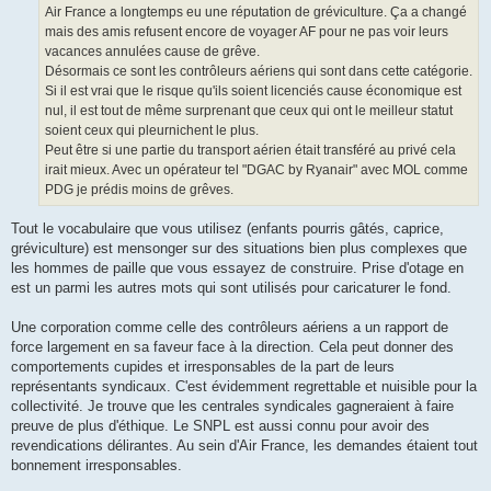
Air France a longtemps eu une réputation de gréviculture. Ça a changé
mais des amis refusent encore de voyager AF pour ne pas voir leurs
vacances annulées cause de grêve.
Désormais ce sont les contrôleurs aériens qui sont dans cette catégorie.
Si il est vrai que le risque qu'ils soient licenciés cause économique est
nul, il est tout de même surprenant que ceux qui ont le meilleur statut
soient ceux qui pleurnichent le plus.
Peut être si une partie du transport aérien était transféré au privé cela
irait mieux. Avec un opérateur tel "DGAC by Ryanair" avec MOL comme
PDG je prédis moins de grêves.
Tout le vocabulaire que vous utilisez (enfants pourris gâtés, caprice,
gréviculture) est mensonger sur des situations bien plus complexes que
les hommes de paille que vous essayez de construire. Prise d'otage en
est un parmi les autres mots qui sont utilisés pour caricaturer le fond.
Une corporation comme celle des contrôleurs aériens a un rapport de
force largement en sa faveur face à la direction. Cela peut donner des
comportements cupides et irresponsables de la part de leurs
représentants syndicaux. C'est évidemment regrettable et nuisible pour la
collectivité. Je trouve que les centrales syndicales gagneraient à faire
preuve de plus d'éthique. Le SNPL est aussi connu pour avoir des
revendications délirantes. Au sein d'Air France, les demandes étaient tout
bonnement irresponsables.