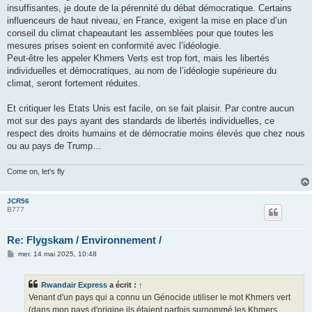
insuffisantes, je doute de la pérennité du débat démocratique. Certains
influenceurs de haut niveau, en France, exigent la mise en place d’un
conseil du climat chapeautant les assemblées pour que toutes les
mesures prises soient en conformité avec l’idéologie.
Peut-être les appeler Khmers Verts est trop fort, mais les libertés
individuelles et démocratiques, au nom de l’idéologie supérieure du
climat, seront fortement réduites.
Et critiquer les Etats Unis est facile, on se fait plaisir. Par contre aucun
mot sur des pays ayant des standards de libertés individuelles, ce
respect des droits humains et de démocratie moins élevés que chez nous
ou au pays de Trump…
Come on, let's fly
JCR56
B777
Re: Flygskam / Environnement /
M
mer. 14 mai 2025, 10:48
e
s
s
Rwandair Express
a écrit :
↑
a
g
Venant d'un pays qui a connu un Génocide utiliser le mot Khmers vert
e
(dans mon pays d'origine ils étaient parfois surnommé les Khmers