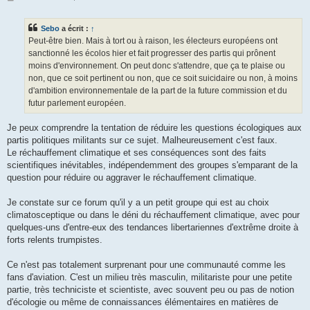
e
s
s
Sebo
a écrit :
↑
a
g
Peut-être bien. Mais à tort ou à raison, les électeurs européens ont
e
sanctionné les écolos hier et fait progresser des partis qui prônent
moins d'environnement. On peut donc s'attendre, que ça te plaise ou
non, que ce soit pertinent ou non, que ce soit suicidaire ou non, à moins
d'ambition environnementale de la part de la future commission et du
futur parlement européen.
Je peux comprendre la tentation de réduire les questions écologiques aux
partis politiques militants sur ce sujet. Malheureusement c'est faux.
Le réchauffement climatique et ses conséquences sont des faits
scientifiques inévitables, indépendemment des groupes s'emparant de la
question pour réduire ou aggraver le réchauffement climatique.
Je constate sur ce forum qu'il y a un petit groupe qui est au choix
climatosceptique ou dans le déni du réchauffement climatique, avec pour
quelques-uns d'entre-eux des tendances libertariennes d'extrême droite à
forts relents trumpistes.
Ce n'est pas totalement surprenant pour une communauté comme les
fans d'aviation. C'est un milieu très masculin, militariste pour une petite
partie, très techniciste et scientiste, avec souvent peu ou pas de notion
d'écologie ou même de connaissances élémentaires en matières de