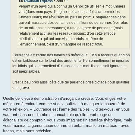
Rwandair Express
a écrit :
↑
Venant d'un pays qui a connu un Génocide utiliser le mot Khmers
vert (dans mon pays d'origine ils étaient parfois surnommé les
Khmers Noirs) me révulsent au plus au point. Comparer des gens
qui ont massacré des centaines de milliers de personnes (voir plus
de un millions de personnes) à une poignée de personne (mais
relativement actif sur les réseaux sociaux d’où cette effet de
médiatisation) qui ont une vision parfois extrême de
l'environnement, c'est d'un manque de respect total.
L'outrance est l'arme des faibles en rhétorique. On y a recours quand on
est en faiblesse sur le fond des arguments. Personnellement je méprise
les idiots qui se permettent d'utiliser de tels mot. Ils sont soit ignorants,
soit méprisables.
C'est à peu près aussi bête que de parler de prise d'otage pour qualifier
une grève.
Quelle délicieuse démonstration d'arrogance creuse. Vous érigez votre
mépris en étendard, comme si cela suffisait à masquer la pauvreté de
votre réflexion. « L’outrance est l’arme des faibles », dites-vous, en vous
vautrant dans une diatribe si caricaturale qu’elle ferait rougir un
éditorialiste de comptoir. Vous vous imaginez fin stratège rhétorique, mais
vous maniez l’argumentation comme un enfant manie un marteau : avec
fracas, mais sans précision.