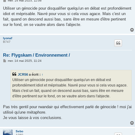
M
mer. 14 mai 2025, 11:06
e
s
Utiliser un génocide pour disqualifier quelqu'un en débat est profondément
s
idiot et méprisable. Navré pour vous si cela vous agace. Mais c'est un
a
g
fait, quand on descend aussi bas, sans être en mesure d'être pertinent
e
sur le fond, on se vautre alors dans l'abjecte.
lyonaf
B747
Re: Flygskam / Environnement /
M
mer. 14 mai 2025, 11:24
e
s
s
JCR56
a écrit :
↑
a
g
Utiliser un génocide pour disqualifier quelqu'un en débat est
e
profondément idiot et méprisable. Navré pour vous si cela vous agace.
Mais c'est un fait, quand on descend aussi bas, sans être en mesure
d'être pertinent sur le fond, on se vautre alors dans l'abjecte.
Pas très gentil pour rwandair qui effectivement parlé de génocide ! moi j'ai
utilisé qu'une métaphore.
Je vous laisse à vos conclusions.
Sebo
A380