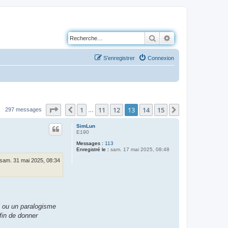
Rechercher
Recherche avancé
S’enregistrer
Connexion
Page
13
sur
15
1
11
12
13
14
15
Précédente
Suivante
297 messages
…
SimLun
E190
Messages :
113
Enregistré le :
sam. 17 mai 2025, 08:48
sam. 31 mai 2025, 08:34
e ou un paralogisme
afin de donner