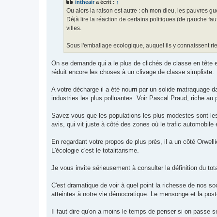
intheair
a écrit :
↑
a
g
Ou alors la raison est autre : oh mon dieu, les pauvres gu
e
Déjà lire la réaction de certains politiques (de gauche fa
villes.
Sous l'emballage ecologique, auquel ils y connaissent rien
On se demande qui a le plus de clichés de classe en tête ent
réduit encore les choses à un clivage de classe simpliste.
A votre décharge il a été nourri par un solide matraquage d
industries les plus polluantes. Voir Pascal Praud, riche au
Savez-vous que les populations les plus modestes sont les
avis, qui vit juste à côté des zones où le trafic automobile
En regardant votre propos de plus près, il a un côté Orwel
L'écologie c'est le totalitarisme.
Je vous invite sérieusement à consulter la définition du to
C'est dramatique de voir à quel point la richesse de nos s
atteintes à notre vie démocratique. Le mensonge et la post
Il faut dire qu'on a moins le temps de penser si on passe s