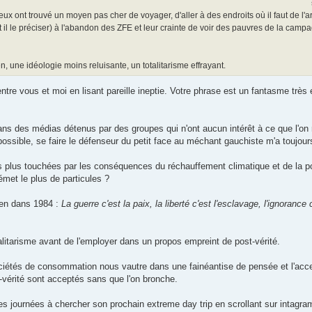
eux ont trouvé un moyen pas cher de voyager, d'aller à des endroits où il faut de l'a
ut il le préciser) à l'abandon des ZFE et leur crainte de voir des pauvres de la camp
, une idéologie moins reluisante, un totalitarisme effrayant.
re vous et moi en lisant pareille ineptie. Votre phrase est un fantasme très élo
ans des médias détenus par des groupes qui n'ont aucun intérêt à ce que l'on 
 possible, se faire le défenseur du petit face au méchant gauchiste m'a toujour
 plus touchées par les conséquences du réchauffement climatique et de la pol
 émet le plus de particules ?
lien dans 1984 :
La guerre c'est la paix, la liberté c'est l'esclavage, l'ignorance 
talitarisme avant de l'employer dans un propos empreint de post-vérité.
ociétés de consommation nous vautre dans une fainéantise de pensée et l'acce
-vérité sont acceptés sans que l'on bronche.
es journées à chercher son prochain extreme day trip en scrollant sur intagra