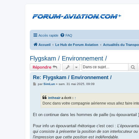
Accès rapide
FAQ
Accueil
Le Hub de Forum Aviation
Actualités du Transpo
Flygskam / Environnement /
R
Répondre
Re: Flygskam / Environnement /
M
par
SimLun
»
sam. 31 mai 2025, 09:09
e
s
s
intheair
a écrit :
↑
a
g
Donc dans votre compagnie aérienne vous allez faire interd
e
Et on continue dans les hommes de paille (ou épouvantail ) 
Pour info un épouvantail rhétorique c'est ceci :
L’épouvanta
qui consiste à présenter la position de son interlocuteur ou
l'impression que cette position est indéfendable.