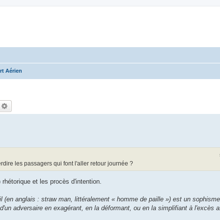
rt Aérien
echercher
Recherche avancée
ire les passagers qui font l'aller retour journée ?
rhétorique et les procès d'intention.
il (en anglais : straw man, littéralement « homme de paille ») est un sophism
 d'un adversaire en exagérant, en la déformant, ou en la simplifiant à l'excès 