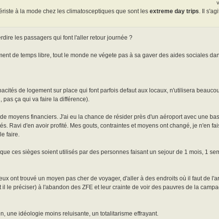
ériste à la mode chez les climatosceptiques que sont les
extreme day trips
. Il s'a
ire les passagers qui font l'aller retour journée ?
ent de temps libre, tout le monde ne végete pas à sa gaver des aides sociales dans
pacités de logement sur place qui font parfois defaut aux locaux, n'utilisera beauc
pas ça qui va faire la différence).
ns de moyens financiers. J'ai eu la chance de résider près d'un aéroport avec une 
tés. Ravi d'en avoir profité. Mes gouts, contraintes et moyens ont changé, je n'en fai
e faire.
ue ces sièges soient utilisés par des personnes faisant un sejour de 1 mois, 1 sem
eux ont trouvé un moyen pas cher de voyager, d'aller à des endroits où il faut de l'a
ut il le préciser) à l'abandon des ZFE et leur crainte de voir des pauvres de la camp
, une idéologie moins reluisante, un totalitarisme effrayant.