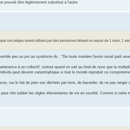
pouvait être légitimement substitué à l'autre.
ue ces sièges soient utilisés par des personnes faisant un sejour de 1 mois, 1 sem
ssemble peu ou pro au syndrome du : "De toute manière l'avion serait parti av
rtenance à un collectif, surtout quand on sait au fond de nous que la multipli
dividu peut devenir catastrophique si tout le monde reproduit ce comporteme
se, sur le fait de jeter ses déchets par terre, de bavarder, de ne pas ranger s
peut vite oublier les règles élémentaires de vie en société. Comme si notre 