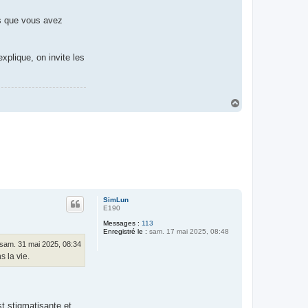
ns que vous avez
xplique, on invite les
H
a
u
t
SimLun
E190
Messages :
113
Enregistré le :
sam. 17 mai 2025, 08:48
sam. 31 mai 2025, 08:34
 la vie.
st stigmatisante et