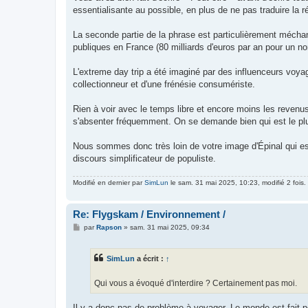
essentialisante au possible, en plus de ne pas traduire la 
La seconde partie de la phrase est particulièrement méchant
publiques en France (80 milliards d'euros par an pour un no
L'extreme day trip a été imaginé par des influenceurs voyage 
collectionneur et d'une frénésie consumériste.
Rien à voir avec le temps libre et encore moins les revenus
s'absenter fréquemment. On se demande bien qui est le plus o
Nous sommes donc très loin de votre image d'Épinal qui essa
discours simplificateur de populiste.
Modifié en dernier par
SimLun
le sam. 31 mai 2025, 10:23, modifié 2 fois.
Re: Flygskam / Environnement /
M
par
Rapson
»
sam. 31 mai 2025, 09:34
e
s
s
SimLun
a écrit :
↑
a
g
e
Qui vous a évoqué d'interdire ? Certainement pas moi.
Il y a donc pas de problème à voyager. Le monde est fait p