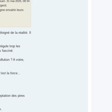
sam. 31 mai 2025, 08:34
rgent.
agne envahir leurs
igné de la réalité. Il
régule trop les
s fasciné.
lution ? A votre,
c'est la force
...
ptation des pires
m.