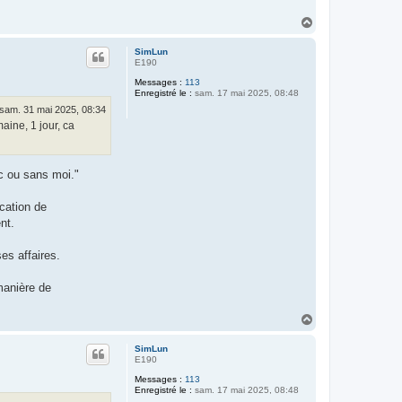
H
a
u
SimLun
t
E190
Messages :
113
Enregistré le :
sam. 17 mai 2025, 08:48
sam. 31 mai 2025, 08:34
aine, 1 jour, ca
ec ou sans moi."
cation de
nt.
es affaires.
manière de
H
a
u
SimLun
t
E190
Messages :
113
Enregistré le :
sam. 17 mai 2025, 08:48