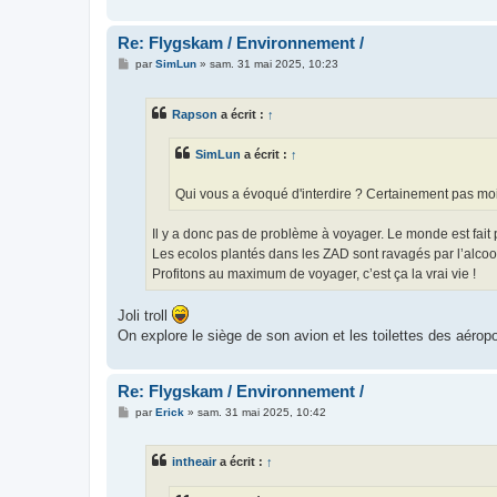
Re: Flygskam / Environnement /
M
par
SimLun
»
sam. 31 mai 2025, 10:23
e
s
s
Rapson
a écrit :
↑
a
g
e
SimLun
a écrit :
↑
Qui vous a évoqué d'interdire ? Certainement pas moi
Il y a donc pas de problème à voyager. Le monde est fait 
Les ecolos plantés dans les ZAD sont ravagés par l’alcool
Profitons au maximum de voyager, c’est ça la vrai vie !
Joli troll
On explore le siège de son avion et les toilettes des aérop
Re: Flygskam / Environnement /
M
par
Erick
»
sam. 31 mai 2025, 10:42
e
s
s
intheair
a écrit :
↑
a
g
e