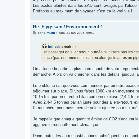
Les ecolos plantés dans les ZAD sont ravagés par l’alcool 
Profitons au maximum de voyager, c’est ça la vrai vie !
Re: Flygskam / Environnement /
M
par
SimLun
»
sam. 31 mai 2025, 09:42
e
s
s
intheair
a écrit :
↑
a
g
Un passager en aller retour journée n'utilisera pas les ca
e
place (pas enormement d'eau ou alors juste après un pipi, 
On attaque la partie la plus intéressante de votre argumentai
démarche. Alors on va chercher dans les détails, jusqu'à la 
Le problème est que vous commencez par émettre beaucou
séjourner sur place. Si vous faites 1000 km en moyenne pa
10-15 fois par an et votre bilan carbone explose (2,4-4,5 
Avec 2,4-4,5 tonnes par an juste pour des allers-retours e
l'atmosphère pour aussi peu de valeur ajoutée pour soi-mê
Je rappelle que chaque quantité émise de CO2 s'accumule 
aggrave le réchauffement climatique.
Donc toutes les autres justifications subséquentes ne so