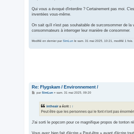
Qui vous a évoqué d'interdire ? Certainement pas moi. C'e
inventées vous-même.
On sait qu'il n'est pas souhaitable de surconsommer de la vi
consommateurs à interroger leur manière de consommer.
Modifié en dernier par
SimLun
le sam. 31 mai 2025, 10:21, modifié 1 fois.
Re: Flygskam / Environnement /
M
par
SimLun
»
sam. 31 mai 2025, 09:20
e
s
s
intheair
a écrit :
↑
a
g
Peut être que les personnes qui le font n'ont pas énormém
e
J'ai sorti le popcorn pour ce magnifique propos de tonton r
Vous avez bien fait d'écrire « Peut-être » avant d'écrire to