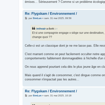
émises... Sérieusement ? Comme si un problème écologique 
Re: Flygskam / Environnement /
M
par
SimLun
»
sam. 31 mai 2025, 09:56
e
s
s
intheair
a écrit :
↑
a
g
Et si une compagnie engage x siège sur une destination, q
e
change quoi ??
Celle-ci est un classique dont je ne me lasse pas. Elle re
C'est marrant comme on peut facilement occulter notre appa
comportements faiblement dommageables à l'échelle d'un in
On nous apprend pourtant cela dès le plus jeune âge en clas
Mais quand il s'agit de consommer, c'est dingue comme on 
consommer n'impactait pas les autres...
Re: Flygskam / Environnement /
M
par
SimLun
»
sam. 31 mai 2025, 10:18
e
s
s