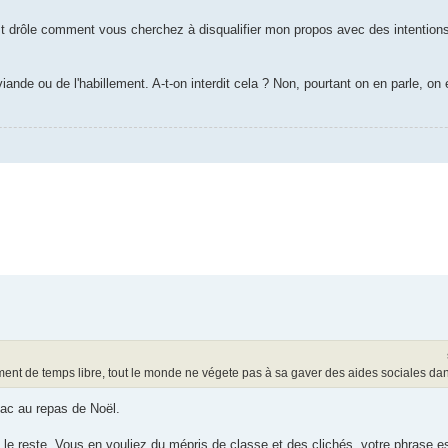
st drôle comment vous cherchez à disqualifier mon propos avec des intentio
ande ou de l'habillement. A-t-on interdit cela ? Non, pourtant on en parle, on e
ent de temps libre, tout le monde ne végete pas à sa gaver des aides sociales dans
éac au repas de Noël.
ut le reste. Vous en vouliez du mépris de classe et des clichés, votre phrase e