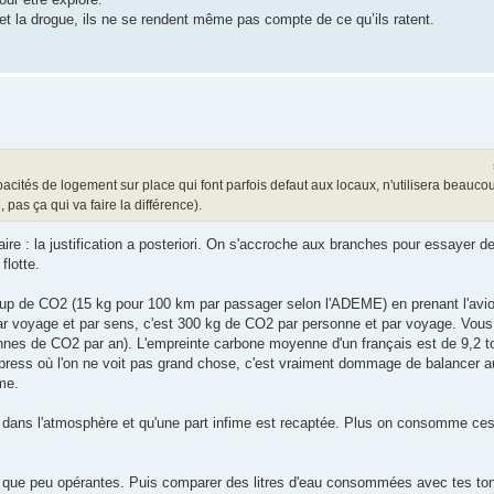
et la drogue, ils ne se rendent même pas compte de ce qu’ils ratent.
pacités de logement sur place qui font parfois defaut aux locaux, n'utilisera beauc
pas ça qui va faire la différence).
re : la justification a posteriori. On s'accroche aux branches pour essayer de j
flotte.
p de CO2 (15 kg pour 100 km par passager selon l'ADEME) en prenant l'avi
r voyage et par sens, c'est 300 kg de CO2 par personne et par voyage. Vous 
tonnes de CO2 par an). L'empreinte carbone moyenne d'un français est de 9,2 
xpress où l'on ne voit pas grand chose, c'est vraiment dommage de balancer 
me.
dans l'atmosphère et qu'une part infime est recaptée. Plus on consomme ces
nt que peu opérantes. Puis comparer des litres d'eau consommées avec tes t