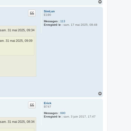
H
a
u
SimLun
t
E190
Messages :
113
Enregistré le :
sam. 17 mai 2025, 08:48
sam. 31 mai 2025, 09:34
am. 31 mai 2025, 09:09
H
a
u
Erick
t
B747
Messages :
690
Enregistré le :
sam. 3 juin 2017, 17:47
sam. 31 mai 2025, 08:34