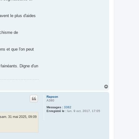
vent le plus d'aides
tichisme de
ns et que l'on peut
 fainéants. Digne d'un
H
a
u
Rapson
t
A380
Messages :
3382
Enregistré le :
lun. 9 oct. 2017, 17:05
sam. 31 mai 2025, 09:09