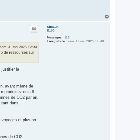
H
a
u
SimLun
t
E190
Messages :
113
Enregistré le :
sam. 17 mai 2025, 08:48
sam. 31 mai 2025, 08:34
oup de ressourses sur
ustifier la
on, avant même de
reproduisez cela 8-
tonnes de CO2 par an.
autant dans
 voyages et plus on
onnes de CO2