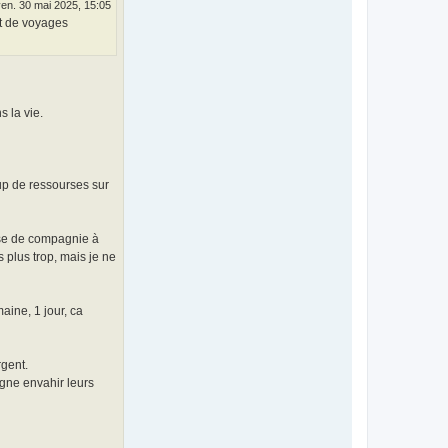
ven. 30 mai 2025, 15:05
git de voyages
 la vie.
oup de ressourses sur
base de compagnie à
s plus trop, mais je ne
aine, 1 jour, ca
rgent.
agne envahir leurs