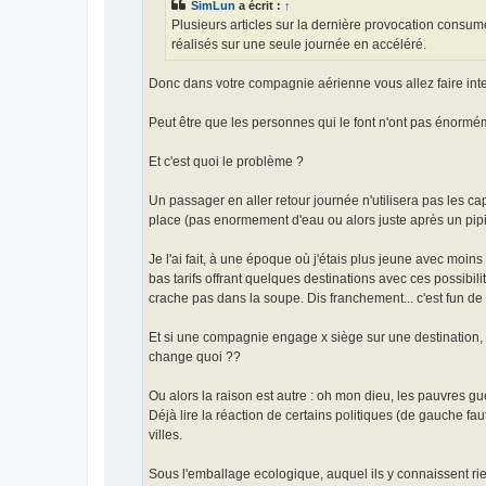
SimLun
a écrit :
↑
Plusieurs articles sur la dernière provocation consum
réalisés sur une seule journée en accéléré.
Donc dans votre compagnie aérienne vous allez faire interd
Peut être que les personnes qui le font n'ont pas énormém
Et c'est quoi le problème ?
Un passager en aller retour journée n'utilisera pas les ca
place (pas enormement d'eau ou alors juste après un pipi, 
Je l'ai fait, à une époque où j'étais plus jeune avec moi
bas tarifs offrant quelques destinations avec ces possibili
crache pas dans la soupe. Dis franchement... c'est fun de l
Et si une compagnie engage x siège sur une destination, q
change quoi ??
Ou alors la raison est autre : oh mon dieu, les pauvres gu
Déjà lire la réaction de certains politiques (de gauche fa
villes.
Sous l'emballage ecologique, auquel ils y connaissent rien