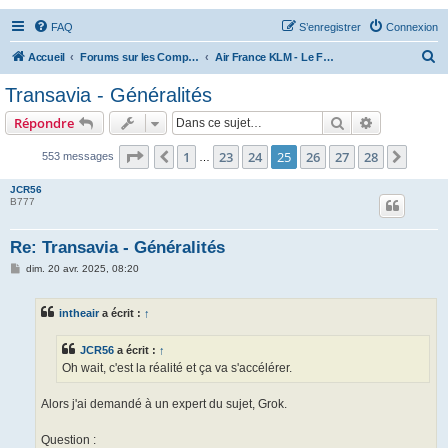
FAQ
S’enregistrer
Connexion
R
Accueil
Forums sur les Compagnies Aériennes
Air France KLM - Le Forum
e
Transavia - Généralités
c
Rechercher
Recherche 
Répondre
h
e
Page
25
sur
28
1
23
24
25
26
27
28
Précédente
Suiva
553 messages
…
r
JCR56
c
B777
h
Re: Transavia - Généralités
e
M
dim. 20 avr. 2025, 08:20
r
e
s
s
intheair
a écrit :
↑
a
g
e
JCR56
a écrit :
↑
Oh wait, c'est la réalité et ça va s'accélérer.
Alors j'ai demandé à un expert du sujet, Grok.
Question :