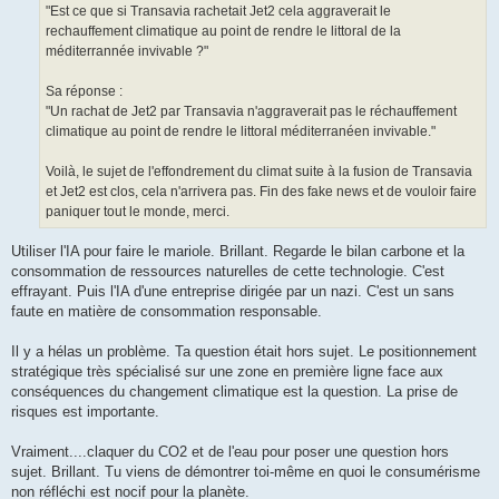
"Est ce que si Transavia rachetait Jet2 cela aggraverait le
rechauffement climatique au point de rendre le littoral de la
méditerrannée invivable ?"
Sa réponse :
"Un rachat de Jet2 par Transavia n'aggraverait pas le réchauffement
climatique au point de rendre le littoral méditerranéen invivable."
Voilà, le sujet de l'effondrement du climat suite à la fusion de Transavia
et Jet2 est clos, cela n'arrivera pas. Fin des fake news et de vouloir faire
paniquer tout le monde, merci.
Utiliser l'IA pour faire le mariole. Brillant. Regarde le bilan carbone et la
consommation de ressources naturelles de cette technologie. C'est
effrayant. Puis l'IA d'une entreprise dirigée par un nazi. C'est un sans
faute en matière de consommation responsable.
Il y a hélas un problème. Ta question était hors sujet. Le positionnement
stratégique très spécialisé sur une zone en première ligne face aux
conséquences du changement climatique est la question. La prise de
risques est importante.
Vraiment....claquer du CO2 et de l'eau pour poser une question hors
sujet. Brillant. Tu viens de démontrer toi-même en quoi le consumérisme
non réfléchi est nocif pour la planète.