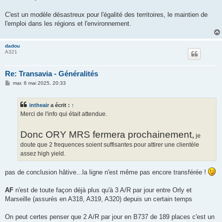
C'est un modèle désastreux pour l'égalité des territoires, le maintien de
l'emploi dans les régions et l'environnement.
dadou
A321
Re: Transavia - Généralités
M
mar. 6 mai 2025, 20:33
e
s
s
intheair
a écrit :
↑
a
g
Merci de l'info qui était attendue.
e
Donc ORY MRS fermera prochainement,
je
doute que 2 frequences soient suffisantes pour attirer une clientèle
assez high yield.
pas de conclusion hâtive...la ligne n'est même pas encore transférée !
AF
n'est de toute façon déjà plus qu'à 3 A/R par jour entre Orly et
Marseille (assurés en A318, A319, A320) depuis un certain temps
On peut certes penser que 2 A/R par jour en B737 de 189 places c'est un