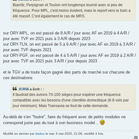
a
g
Biarritz, Perpignan et Toulon ont longtemps tourné avec si peu de
e
fréquence. Pour MPL, c'est moins évident, mais le report vers le train a
été massif. C'est également le cas de MRS.
sur ORY-MPL, on est passé de 8 A/R / jour avec AF en 2019 à 4 A/R /
jour avec TVF en 2021 puis à 3 A/R depuis 2023
sur ORY-TLN, on est passé de 5 à 6 A/R / jour avec AF en 2019 à 3 A/R /
jour avec TVF depuis 2021
sur ORY-PGF, on est passé de 4 à 5 A/R / jour avec AF en 2019 à 2 A/R /
jour avec TVF en 2021 puis 3 A/R / jour depuis 2023
et le TGV a de toute façon gagné des parts de marché sur chacune de
ces destinations
JCR56
a écrit :
↑
Il faudrait des avions 70-100 sièges pour espérer une fréquence
compatible avec les besoins d'une clientèle domestique (6-8 vols par
jour minimum). Mais Transavia se fout de cette demande.
Au-delà de s'en "foutre", faire du fréquent avec de petits modules ne
correspond juste pas du tout à son business model...
Modifié en dernier par
dadou
le mar. 6 mai 2025, 21:06, modifié 4 fois.