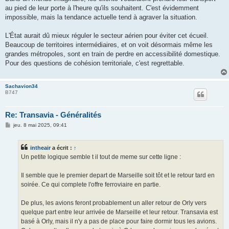
au pied de leur porte à l'heure qu'ils souhaitent. C'est évidemment
impossible, mais la tendance actuelle tend à agraver la situation.
L'État aurait dû mieux réguler le secteur aérien pour éviter cet écueil.
Beaucoup de territoires intermédiaires, et on voit désormais même les
grandes métropoles, sont en train de perdre en accessibilité domestique.
Pour des questions de cohésion territoriale, c'est regrettable.
Sachavion34
B747
Re: Transavia - Généralités
M
jeu. 8 mai 2025, 09:41
e
s
s
intheair
a écrit :
↑
a
g
Un petite logique semble t il tout de meme sur cette ligne :
e
Il semble que le premier depart de Marseille soit tôt et le retour tard en
soirée. Ce qui complete l'offre ferroviaire en partie.
De plus, les avions feront probablement un aller retour de Orly vers
quelque part entre leur arrivée de Marseille et leur retour. Transavia est
basé à Orly, mais il n'y a pas de place pour faire dormir tous les avions.