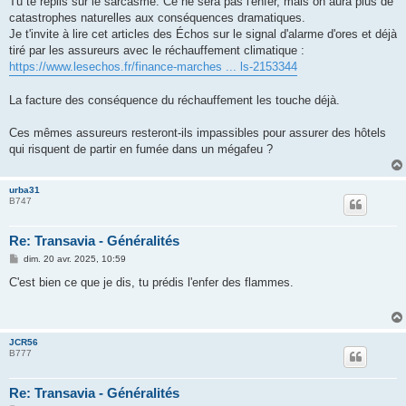
Tu te replis sur le sarcasme. Ce ne sera pas l'enfer, mais on aura plus de
catastrophes naturelles aux conséquences dramatiques.
Je t'invite à lire cet articles des Échos sur le signal d'alarme d'ores et déjà
tiré par les assureurs avec le réchauffement climatique :
https://www.lesechos.fr/finance-marches ... ls-2153344
La facture des conséquence du réchauffement les touche déjà.
Ces mêmes assureurs resteront-ils impassibles pour assurer des hôtels
qui risquent de partir en fumée dans un mégafeu ?
urba31
B747
Re: Transavia - Généralités
M
dim. 20 avr. 2025, 10:59
e
s
C'est bien ce que je dis, tu prédis l'enfer des flammes.
s
a
g
e
JCR56
B777
Re: Transavia - Généralités