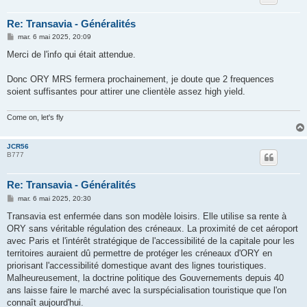
Re: Transavia - Généralités
M
mar. 6 mai 2025, 20:09
e
s
Merci de l'info qui était attendue.
s
a
g
Donc ORY MRS fermera prochainement, je doute que 2 frequences
e
soient suffisantes pour attirer une clientèle assez high yield.
Come on, let's fly
JCR56
B777
Re: Transavia - Généralités
M
mar. 6 mai 2025, 20:30
e
s
Transavia est enfermée dans son modèle loisirs. Elle utilise sa rente à
s
ORY sans véritable régulation des créneaux. La proximité de cet aéroport
a
g
avec Paris et l'intérêt stratégique de l'accessibilité de la capitale pour les
e
territoires auraient dû permettre de protéger les créneaux d'ORY en
priorisant l'accessibilité domestique avant des lignes touristiques.
Malheureusement, la doctrine politique des Gouvernements depuis 40
ans laisse faire le marché avec la surspécialisation touristique que l'on
connaît aujourd'hui.