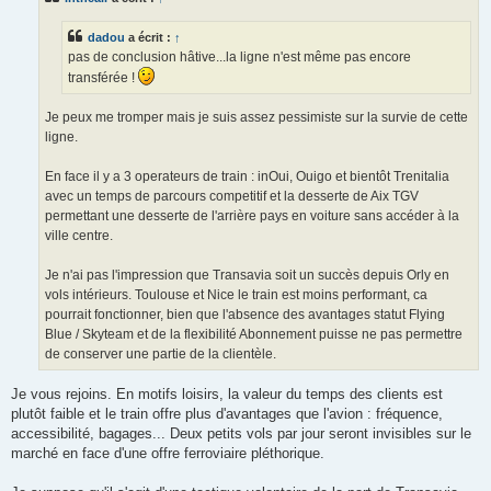
g
e
dadou
a écrit :
↑
pas de conclusion hâtive...la ligne n'est même pas encore
transférée !
Je peux me tromper mais je suis assez pessimiste sur la survie de cette
ligne.
En face il y a 3 operateurs de train : inOui, Ouigo et bientôt Trenitalia
avec un temps de parcours competitif et la desserte de Aix TGV
permettant une desserte de l'arrière pays en voiture sans accéder à la
ville centre.
Je n'ai pas l'impression que Transavia soit un succès depuis Orly en
vols intérieurs. Toulouse et Nice le train est moins performant, ca
pourrait fonctionner, bien que l'absence des avantages statut Flying
Blue / Skyteam et de la flexibilité Abonnement puisse ne pas permettre
de conserver une partie de la clientèle.
Je vous rejoins. En motifs loisirs, la valeur du temps des clients est
plutôt faible et le train offre plus d'avantages que l'avion : fréquence,
accessibilité, bagages... Deux petits vols par jour seront invisibles sur le
marché en face d'une offre ferroviaire pléthorique.