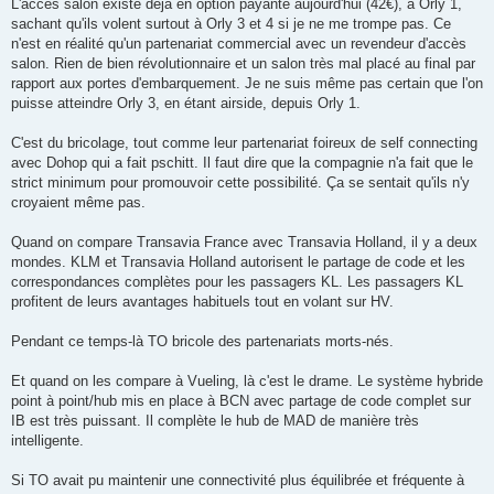
L'accès salon existe déjà en option payante aujourd'hui (42€), à Orly 1,
sachant qu'ils volent surtout à Orly 3 et 4 si je ne me trompe pas. Ce
n'est en réalité qu'un partenariat commercial avec un revendeur d'accès
salon. Rien de bien révolutionnaire et un salon très mal placé au final par
rapport aux portes d'embarquement. Je ne suis même pas certain que l'on
puisse atteindre Orly 3, en étant airside, depuis Orly 1.
C'est du bricolage, tout comme leur partenariat foireux de self connecting
avec Dohop qui a fait pschitt. Il faut dire que la compagnie n'a fait que le
strict minimum pour promouvoir cette possibilité. Ça se sentait qu'ils n'y
croyaient même pas.
Quand on compare Transavia France avec Transavia Holland, il y a deux
mondes. KLM et Transavia Holland autorisent le partage de code et les
correspondances complètes pour les passagers KL. Les passagers KL
profitent de leurs avantages habituels tout en volant sur HV.
Pendant ce temps-là TO bricole des partenariats morts-nés.
Et quand on les compare à Vueling, là c'est le drame. Le système hybride
point à point/hub mis en place à BCN avec partage de code complet sur
IB est très puissant. Il complète le hub de MAD de manière très
intelligente.
Si TO avait pu maintenir une connectivité plus équilibrée et fréquente à