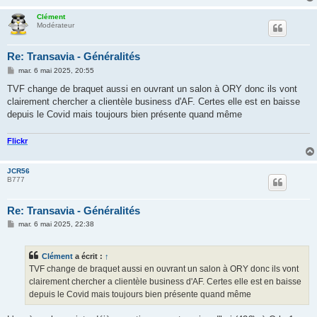
Clément
Modérateur
Re: Transavia - Généralités
M
mar. 6 mai 2025, 20:55
e
s
TVF change de braquet aussi en ouvrant un salon à ORY donc ils vont
s
clairement chercher a clientèle business d'AF. Certes elle est en baisse
a
g
depuis le Covid mais toujours bien présente quand même
e
Flickr
JCR56
B777
Re: Transavia - Généralités
M
mar. 6 mai 2025, 22:38
e
s
s
Clément
a écrit :
↑
a
g
TVF change de braquet aussi en ouvrant un salon à ORY donc ils vont
e
clairement chercher a clientèle business d'AF. Certes elle est en baisse
depuis le Covid mais toujours bien présente quand même