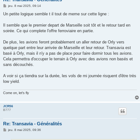
M
jeu. 8 mai 2025, 09:14
e
s
Un petite logique semble t il tout de meme sur cette ligne :
s
a
g
Il semble que le premier depart de Marseille soit tôt et le retour tard en
e
soirée. Ce qui complete l'offre ferroviaire en partie.
De plus, les avions feront probablement un aller retour de Orly vers
quelque part entre leur arrivée de Marseille et leur retour. Transavia est
basé à Orly, mais il n'y a pas de place pour faire dormir tous les avions.
Cela permettra d'occuper le terrain à Orly avec des avions non basés et
sans découchés.
A voir si ça tiendra sur la durée, les vols de mi journée risquent d'être très
low yield.
Come on, let's fly
JCR56
B777
Re: Transavia - Généralités
M
jeu. 8 mai 2025, 09:36
e
s