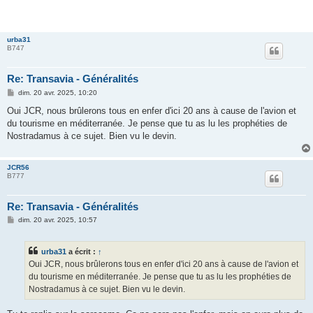
urba31
B747
Re: Transavia - Généralités
M
dim. 20 avr. 2025, 10:20
e
s
Oui JCR, nous brûlerons tous en enfer d'ici 20 ans à cause de l'avion et
s
du tourisme en méditerranée. Je pense que tu as lu les prophéties de
a
g
Nostradamus à ce sujet. Bien vu le devin.
e
JCR56
B777
Re: Transavia - Généralités
M
dim. 20 avr. 2025, 10:57
e
s
s
urba31
a écrit :
↑
a
g
Oui JCR, nous brûlerons tous en enfer d'ici 20 ans à cause de l'avion et
e
du tourisme en méditerranée. Je pense que tu as lu les prophéties de
Nostradamus à ce sujet. Bien vu le devin.