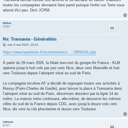
toutes les compagnies devraient faire pareil puisque l'enfer sur Terre nous
attend d'ici peu. Dixit JCR56.
tititlse
A380
Re: Transavia - Généralités
M
mar. 6 mai 2025, 10:24
e
s
https://www.leparisien.fr/economie/nice ... UBRAOA.php
s
a
g
À partir du 29 mars 2026, la filiale low-cost du groupe Air France - KLM
e
opérera jusqu’à huit vols par jour vers Nice, deux vers Marseille et huit
vers Toulouse depuis l’aéroport situé au sud de Paris.
La compagnie tricolore AF a décidé de regrouper toutes ses activités à
Roissy (Paris-Charles de Gaulle), pour laisser la place à Transavia dans
l’aéroport situé au sud de Paris, désormais desservi par la ligne 14 du
métro. La maison mère continuera, elle-même, de desservir les mêmes
villes du sud de la France depuis CDG, avec jusqu’à douze vols vers
Nice, dix vers la cité phocéenne et douze vers Toulouse.
intheair
B747