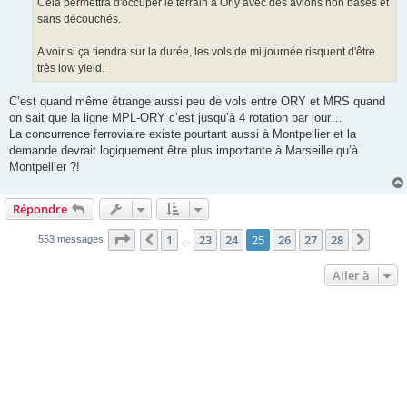
Cela permettra d'occuper le terrain à Orly avec des avions non basés et
sans découchés.
A voir si ça tiendra sur la durée, les vols de mi journée risquent d'être
très low yield.
C’est quand même étrange aussi peu de vols entre ORY et MRS quand
on sait que la ligne MPL-ORY c’est jusqu’à 4 rotation par jour…
La concurrence ferroviaire existe pourtant aussi à Montpellier et la
demande devrait logiquement être plus importante à Marseille qu’à
Montpellier ?!
Répondre
Page
25
sur
28
1
23
24
25
26
27
28
Précédente
Suiva
553 messages
…
Aller à