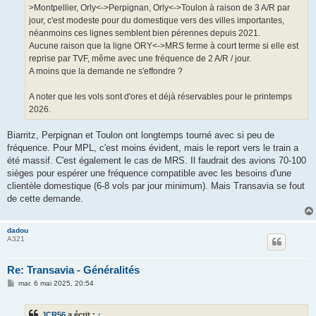
>Montpellier, Orly<->Perpignan, Orly<->Toulon à raison de 3 A/R par
jour, c'est modeste pour du domestique vers des villes importantes,
néanmoins ces lignes semblent bien pérennes depuis 2021.
Aucune raison que la ligne ORY<->MRS ferme à court terme si elle est
reprise par TVF, même avec une fréquence de 2 A/R / jour.
A moins que la demande ne s'effondre ?
A noter que les vols sont d'ores et déjà réservables pour le printemps
2026.
Biarritz, Perpignan et Toulon ont longtemps tourné avec si peu de
fréquence. Pour MPL, c'est moins évident, mais le report vers le train a
été massif. C'est également le cas de MRS. Il faudrait des avions 70-100
sièges pour espérer une fréquence compatible avec les besoins d'une
clientèle domestique (6-8 vols par jour minimum). Mais Transavia se fout
de cette demande.
dadou
A321
Re: Transavia - Généralités
M
mar. 6 mai 2025, 20:54
e
s
s
JCR56
a écrit :
↑