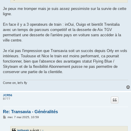
Je peux me tromper mais je suis assez pessimiste sur la survie de cette
ligne.
En face il y a 3 operateurs de train : inOui, Ouigo et bientôt Trenitalia
avec un temps de parcours competitif et la desserte de Aix TGV
permettant une desserte de l'arrière pays en voiture sans accéder à la
ville centre.
Je n'ai pas l'impression que Transavia soit un succès depuis Orly en vols
intérieurs. Toulouse et Nice le train est moins performant, ca pourrait
fonctionner, bien que l'absence des avantages statut Flying Blue /
Skyteam et de la flexibilité Abonnement puisse ne pas permettre de
conserver une partie de la clientèle.
Come on, let's fly
JCR56
B777
Re: Transavia - Généralités
M
mer. 7 mai 2025, 10:59
e
s
s
intheair
a écrit :
↑
a