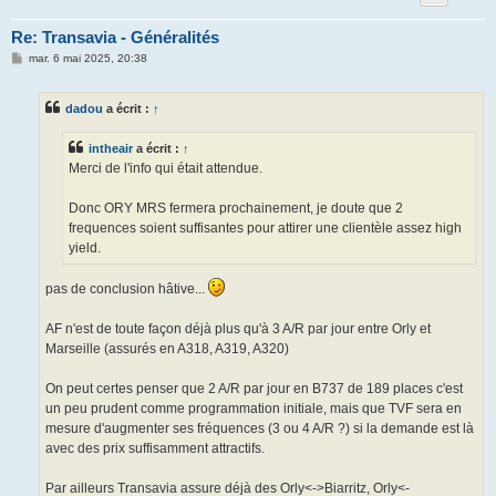
Re: Transavia - Généralités
M
mar. 6 mai 2025, 20:38
e
s
s
dadou
a écrit :
↑
a
g
e
intheair
a écrit :
↑
Merci de l'info qui était attendue.
Donc ORY MRS fermera prochainement, je doute que 2
frequences soient suffisantes pour attirer une clientèle assez high
yield.
pas de conclusion hâtive...
AF n'est de toute façon déjà plus qu'à 3 A/R par jour entre Orly et
Marseille (assurés en A318, A319, A320)
On peut certes penser que 2 A/R par jour en B737 de 189 places c'est
un peu prudent comme programmation initiale, mais que TVF sera en
mesure d'augmenter ses fréquences (3 ou 4 A/R ?) si la demande est là
avec des prix suffisamment attractifs.
Par ailleurs Transavia assure déjà des Orly<->Biarritz, Orly<-