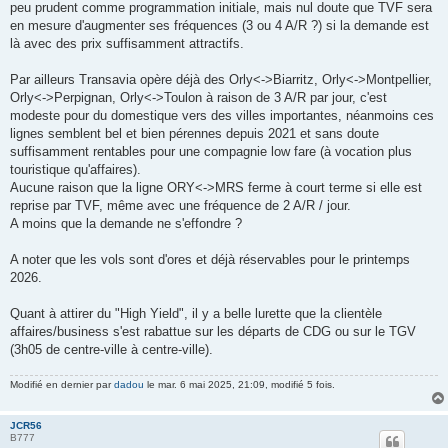
peu prudent comme programmation initiale, mais nul doute que TVF sera
en mesure d'augmenter ses fréquences (3 ou 4 A/R ?) si la demande est
là avec des prix suffisamment attractifs.
Par ailleurs Transavia opère déjà des Orly<->Biarritz, Orly<->Montpellier,
Orly<->Perpignan, Orly<->Toulon à raison de 3 A/R par jour, c'est
modeste pour du domestique vers des villes importantes, néanmoins ces
lignes semblent bel et bien pérennes depuis 2021 et sans doute
suffisamment rentables pour une compagnie low fare (à vocation plus
touristique qu'affaires).
Aucune raison que la ligne ORY<->MRS ferme à court terme si elle est
reprise par TVF, même avec une fréquence de 2 A/R / jour.
A moins que la demande ne s'effondre ?
A noter que les vols sont d'ores et déjà réservables pour le printemps
2026.
Quant à attirer du "High Yield", il y a belle lurette que la clientèle
affaires/business s'est rabattue sur les départs de CDG ou sur le TGV
(3h05 de centre-ville à centre-ville).
Modifié en dernier par
dadou
le mar. 6 mai 2025, 21:09, modifié 5 fois.
JCR56
B777