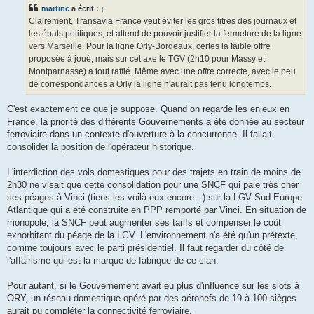
s
martinc
a écrit :
↑
a
g
Clairement, Transavia France veut éviter les gros titres des journaux et
e
les ébats politiques, et attend de pouvoir justifier la fermeture de la ligne
vers Marseille. Pour la ligne Orly-Bordeaux, certes la faible offre
proposée à joué, mais sur cet axe le TGV (2h10 pour Massy et
Montparnasse) a tout rafflé. Même avec une offre correcte, avec le peu
de correspondances à Orly la ligne n'aurait pas tenu longtemps.
C'est exactement ce que je suppose. Quand on regarde les enjeux en
France, la priorité des différents Gouvernements a été donnée au secteur
ferroviaire dans un contexte d'ouverture à la concurrence. Il fallait
consolider la position de l'opérateur historique.
L'interdiction des vols domestiques pour des trajets en train de moins de
2h30 ne visait que cette consolidation pour une SNCF qui paie très cher
ses péages à Vinci (tiens les voilà eux encore...) sur la LGV Sud Europe
Atlantique qui a été construite en PPP remporté par Vinci. En situation de
monopole, la SNCF peut augmenter ses tarifs et compenser le coût
exhorbitant du péage de la LGV. L'environnement n'a été qu'un prétexte,
comme toujours avec le parti présidentiel. Il faut regarder du côté de
l'affairisme qui est la marque de fabrique de ce clan.
Pour autant, si le Gouvernement avait eu plus d'influence sur les slots à
ORY, un réseau domestique opéré par des aéronefs de 19 à 100 sièges
aurait pu compléter la connectivité ferroviaire.