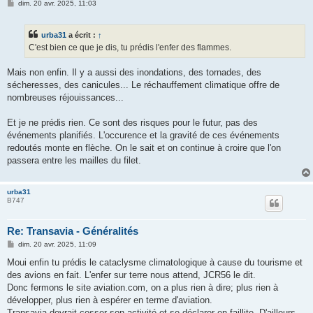
M
dim. 20 avr. 2025, 11:03
e
s
s
urba31
a écrit :
↑
a
g
C'est bien ce que je dis, tu prédis l'enfer des flammes.
e
Mais non enfin. Il y a aussi des inondations, des tornades, des
sécheresses, des canicules... Le réchauffement climatique offre de
nombreuses réjouissances...
Et je ne prédis rien. Ce sont des risques pour le futur, pas des
événements planifiés. L'occurence et la gravité de ces événements
redoutés monte en flèche. On le sait et on continue à croire que l'on
passera entre les mailles du filet.
urba31
B747
Re: Transavia - Généralités
M
dim. 20 avr. 2025, 11:09
e
s
Moui enfin tu prédis le cataclysme climatologique à cause du tourisme et
s
des avions en fait. L'enfer sur terre nous attend, JCR56 le dit.
a
g
Donc fermons le site aviation.com, on a plus rien à dire; plus rien à
e
développer, plus rien à espérer en terme d'aviation.
Transavia devrait cesser son activité et se déclarer en faillite. D'ailleurs