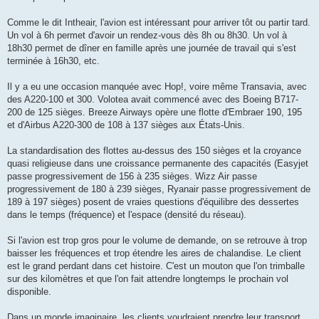
Comme le dit Intheair, l'avion est intéressant pour arriver tôt ou partir tard.
Un vol à 6h permet d'avoir un rendez-vous dès 8h ou 8h30. Un vol à
18h30 permet de dîner en famille après une journée de travail qui s'est
terminée à 16h30, etc.
Il y a eu une occasion manquée avec Hop!, voire même Transavia, avec
des A220-100 et 300. Volotea avait commencé avec des Boeing B717-
200 de 125 sièges. Breeze Airways opère une flotte d'Embraer 190, 195
et d'Airbus A220-300 de 108 à 137 sièges aux États-Unis.
La standardisation des flottes au-dessus des 150 sièges et la croyance
quasi religieuse dans une croissance permanente des capacités (Easyjet
passe progressivement de 156 à 235 sièges. Wizz Air passe
progressivement de 180 à 239 sièges, Ryanair passe progressivement de
189 à 197 sièges) posent de vraies questions d'équilibre des dessertes
dans le temps (fréquence) et l'espace (densité du réseau).
Si l'avion est trop gros pour le volume de demande, on se retrouve à trop
baisser les fréquences et trop étendre les aires de chalandise. Le client
est le grand perdant dans cet histoire. C'est un mouton que l'on trimballe
sur des kilomètres et que l'on fait attendre longtemps le prochain vol
disponible.
Dans un monde imaginaire, les clients voudraient prendre leur transport