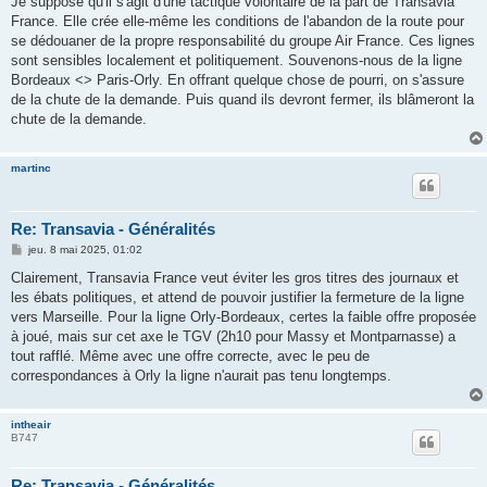
Je suppose qu'il s'agit d'une tactique volontaire de la part de Transavia
France. Elle crée elle-même les conditions de l'abandon de la route pour
se dédouaner de la propre responsabilité du groupe Air France. Ces lignes
sont sensibles localement et politiquement. Souvenons-nous de la ligne
Bordeaux <> Paris-Orly. En offrant quelque chose de pourri, on s'assure
de la chute de la demande. Puis quand ils devront fermer, ils blâmeront la
chute de la demande.
martinc
Re: Transavia - Généralités
M
jeu. 8 mai 2025, 01:02
e
s
Clairement, Transavia France veut éviter les gros titres des journaux et
s
les ébats politiques, et attend de pouvoir justifier la fermeture de la ligne
a
g
vers Marseille. Pour la ligne Orly-Bordeaux, certes la faible offre proposée
e
à joué, mais sur cet axe le TGV (2h10 pour Massy et Montparnasse) a
tout rafflé. Même avec une offre correcte, avec le peu de
correspondances à Orly la ligne n'aurait pas tenu longtemps.
intheair
B747
Re: Transavia - Généralités