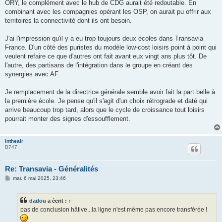
ORY, le complément avec le hub de CDG aurait été redoutable. En
combinant avec les compagnies opérant les OSP, on aurait pu offrir aux
territoires la connectivité dont ils ont besoin.
J'ai l'impression qu'il y a eu trop toujours deux écoles dans Transavia
France. D'un côté des puristes du modèle low-cost loisirs point à point qui
veulent refaire ce que d'autres ont fait avant eux vingt ans plus tôt. De
l'autre, des partisans de l'intégration dans le groupe en créant des
synergies avec AF.
Je remplacement de la directrice générale semble avoir fait la part belle à
la première école. Je pense qu'il s'agit d'un choix rétrograde et daté qui
arrive beaucoup trop tard, alors que le cycle de croissance tout loisirs
pourrait monter des signes d'essoufflement.
intheair
B747
Re: Transavia - Généralités
M
mar. 6 mai 2025, 23:46
e
s
s
dadou
a écrit :
↑
a
g
pas de conclusion hâtive...la ligne n'est même pas encore transférée !
e