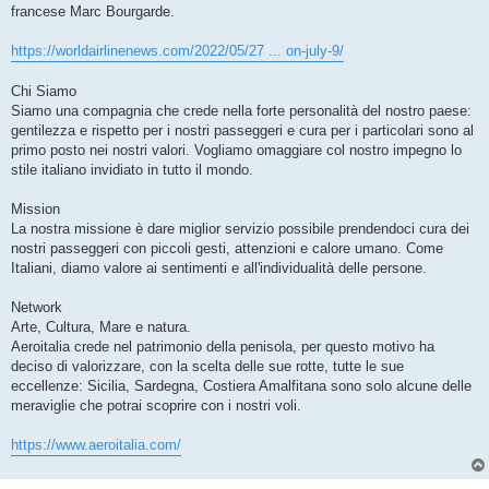
francese Marc Bourgarde.
https://worldairlinenews.com/2022/05/27 ... on-july-9/
Chi Siamo
Siamo una compagnia che crede nella forte personalità del nostro paese:
gentilezza e rispetto per i nostri passeggeri e cura per i particolari sono al
primo posto nei nostri valori. Vogliamo omaggiare col nostro impegno lo
stile italiano invidiato in tutto il mondo.
Mission
La nostra missione è dare miglior servizio possibile prendendoci cura dei
nostri passeggeri con piccoli gesti, attenzioni e calore umano. Come
Italiani, diamo valore ai sentimenti e all'individualità delle persone.
Network
Arte, Cultura, Mare e natura.
Aeroitalia crede nel patrimonio della penisola, per questo motivo ha
deciso di valorizzare, con la scelta delle sue rotte, tutte le sue
eccellenze: Sicilia, Sardegna, Costiera Amalfitana sono solo alcune delle
meraviglie che potrai scoprire con i nostri voli.
https://www.aeroitalia.com/