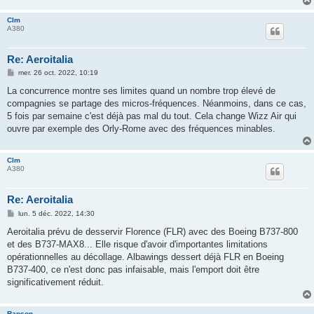
Clm
A380
Re: Aeroitalia
M
mer. 26 oct. 2022, 10:19
e
s
La concurrence montre ses limites quand un nombre trop élevé de
s
compagnies se partage des micros-fréquences. Néanmoins, dans ce cas,
a
g
5 fois par semaine c'est déjà pas mal du tout. Cela change Wizz Air qui
e
ouvre par exemple des Orly-Rome avec des fréquences minables.
Clm
A380
Re: Aeroitalia
M
lun. 5 déc. 2022, 14:30
e
s
Aeroitalia prévu de desservir Florence (FLR) avec des Boeing B737-800
s
et des B737-MAX8... Elle risque d'avoir d'importantes limitations
a
g
opérationnelles au décollage. Albawings dessert déjà FLR en Boeing
e
B737-400, ce n'est donc pas infaisable, mais l'emport doit être
significativement réduit.
Rapson