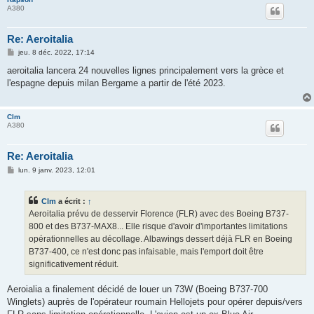
A380
Re: Aeroitalia
M
jeu. 8 déc. 2022, 17:14
e
s
aeroitalia lancera 24 nouvelles lignes principalement vers la grèce et
s
l'espagne depuis milan Bergame a partir de l'été 2023.
a
g
e
Clm
A380
Re: Aeroitalia
M
lun. 9 janv. 2023, 12:01
e
s
s
Clm
a écrit :
↑
a
g
Aeroitalia prévu de desservir Florence (FLR) avec des Boeing B737-
e
800 et des B737-MAX8... Elle risque d'avoir d'importantes limitations
opérationnelles au décollage. Albawings dessert déjà FLR en Boeing
B737-400, ce n'est donc pas infaisable, mais l'emport doit être
significativement réduit.
Aeroialia a finalement décidé de louer un 73W (Boeing B737-700
Winglets) auprès de l'opérateur roumain Hellojets pour opérer depuis/vers