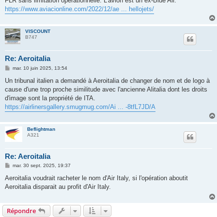
FLR sans limitation opérationnelle. L'avion est un ex-Blue Air.
https://www.aviacionline.com/2022/12/ae ... hellojets/
VISCOUNT
B747
Re: Aeroitalia
M
mar. 10 juin 2025, 13:54
e
s
Un tribunal italien a demandé à Aeroitalia de changer de nom et de logo à
s
cause d'une trop proche similitude avec l'ancienne Alitalia dont les droits
a
g
d'image sont la propriété de ITA.
e
https://airlinersgallery.smugmug.com/Ai ... -8tfL7JD/A
Beflightman
A321
Re: Aeroitalia
M
mar. 30 sept. 2025, 19:37
e
s
Aeroitalia voudrait racheter le nom d'Air Italy, si l'opération aboutit
s
Aeroitalia disparait au profit d'Air Italy.
a
g
e
Répondre