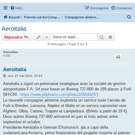
FAQ
S’enregistrer
Connexion
R
Accueil
Forums sur les Compagnies Aériennes
Compagnies aériennes d'Europe
e
Aeroitalia
c
Rechercher
Recherche 
Répondre
h
8 messages • Page
1
sur
1
e
Gosselies
r
A380
c
h
Aeroitalia
e
M
ven. 27 mai 2022, 15:43
e
r
s
Aeroitalia a signé un partenariat stratégique avec la société de gestion
s
aéroportuaire F.A. Srl pour baser un Boeing 737-800 de 189 places à Forli
a
g
(9H-CRI :
https://www.jetphotos.com/photo/10504429
)
e
La nouvelle compagnie aérienne exploitera un service toute l’année de
Forli à Brindisi, Lamezia, Naples et Malte et un service saisonnier vers
Alghero, Olbia, Catane, Trapani et Lampedusa. (Billets à partir de 29 €).
Deux autres Boeing 737-800 arriveront en juin et trois autres entre
septembre et octobre.
Presidente Aeroitalia è German Efromovich, già a capo della
sudamericana Avianca, primo finanziatore del progetto insieme al partner