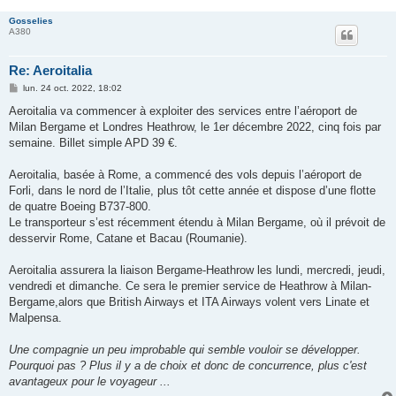
Gosselies
A380
Re: Aeroitalia
M
lun. 24 oct. 2022, 18:02
e
s
Aeroitalia va commencer à exploiter des services entre l’aéroport de
s
Milan Bergame et Londres Heathrow, le 1er décembre 2022, cinq fois par
a
g
semaine. Billet simple APD 39 €.
e
Aeroitalia, basée à Rome, a commencé des vols depuis l’aéroport de
Forli, dans le nord de l’Italie, plus tôt cette année et dispose d’une flotte
de quatre Boeing B737-800.
Le transporteur s’est récemment étendu à Milan Bergame, où il prévoit de
desservir Rome, Catane et Bacau (Roumanie).
Aeroitalia assurera la liaison Bergame-Heathrow les lundi, mercredi, jeudi,
vendredi et dimanche. Ce sera le premier service de Heathrow à Milan-
Bergame,alors que British Airways et ITA Airways volent vers Linate et
Malpensa.
Une compagnie un peu improbable qui semble vouloir se développer.
Pourquoi pas ? Plus il y a de choix et donc de concurrence, plus c'est
avantageux pour le voyageur ...