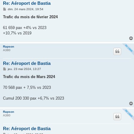
Re: Aéroport de Bastia
M
dim. 24 mars 2024, 19:54
e
s
Trafic du mois de février 2024
s
a
g
61 659 pax +4% vs 2023
e
+10,7% vs 2019
Rapson
A380
Re: Aéroport de Bastia
M
jeu. 23 mai 2024, 13:27
e
s
Trafic du mois de Mars 2024
s
a
g
70 568 pax + 7,5% vs 2023
e
Cumul 200 330 pax +6,7% vs 2023
Rapson
A380
Re: Aéroport de Bastia