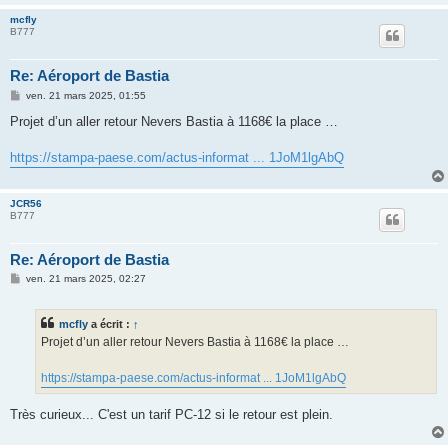
mcfly
B777
Re: Aéroport de Bastia
M
ven. 21 mars 2025, 01:55
e
s
Projet d’un aller retour Nevers Bastia à 1168€ la place …
s
a
g
https://stampa-paese.com/actus-informat ... 1JoM1lgAbQ
e
JCR56
B777
Re: Aéroport de Bastia
M
ven. 21 mars 2025, 02:27
e
s
s
mcfly
a écrit :
↑
a
g
Projet d’un aller retour Nevers Bastia à 1168€ la place …
e
https://stampa-paese.com/actus-informat ... 1JoM1lgAbQ
Très curieux... C'est un tarif PC-12 si le retour est plein.