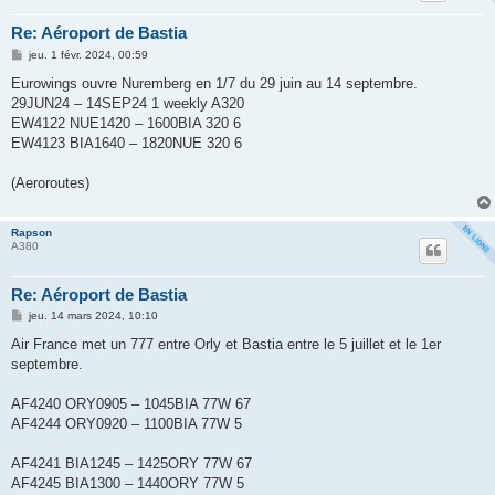
Re: Aéroport de Bastia
M
jeu. 1 févr. 2024, 00:59
e
s
Eurowings ouvre Nuremberg en 1/7 du 29 juin au 14 septembre.
s
29JUN24 – 14SEP24 1 weekly A320
a
g
EW4122 NUE1420 – 1600BIA 320 6
e
EW4123 BIA1640 – 1820NUE 320 6
(Aeroroutes)
Rapson
A380
Re: Aéroport de Bastia
M
jeu. 14 mars 2024, 10:10
e
s
Air France met un 777 entre Orly et Bastia entre le 5 juillet et le 1er
s
septembre.
a
g
e
AF4240 ORY0905 – 1045BIA 77W 67
AF4244 ORY0920 – 1100BIA 77W 5
AF4241 BIA1245 – 1425ORY 77W 67
AF4245 BIA1300 – 1440ORY 77W 5