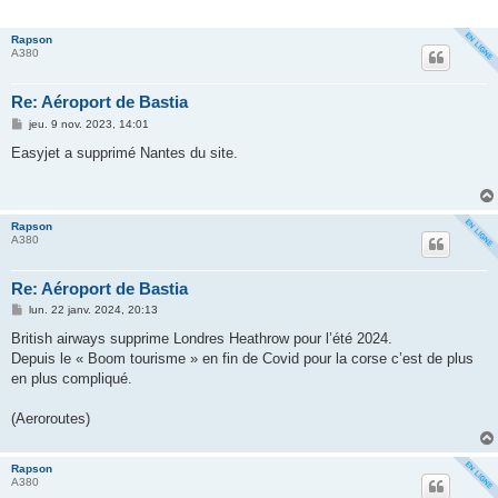
Rapson
A380
Re: Aéroport de Bastia
M
jeu. 9 nov. 2023, 14:01
e
s
Easyjet a supprimé Nantes du site.
s
a
g
e
Rapson
A380
Re: Aéroport de Bastia
M
lun. 22 janv. 2024, 20:13
e
s
British airways supprime Londres Heathrow pour l’été 2024.
s
Depuis le « Boom tourisme » en fin de Covid pour la corse c’est de plus
a
g
en plus compliqué.
e
(Aeroroutes)
Rapson
A380