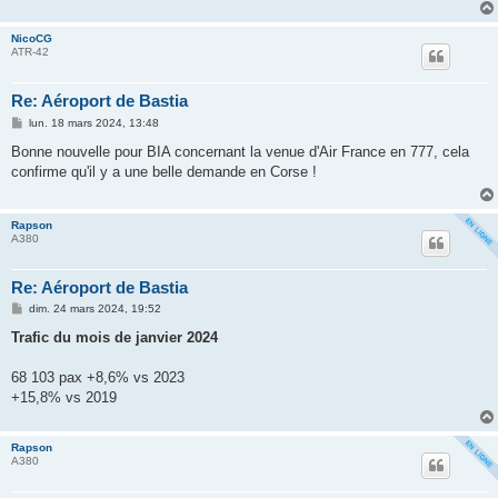
NicoCG
ATR-42
Re: Aéroport de Bastia
M
lun. 18 mars 2024, 13:48
e
s
Bonne nouvelle pour BIA concernant la venue d'Air France en 777, cela
s
confirme qu'il y a une belle demande en Corse !
a
g
e
Rapson
A380
Re: Aéroport de Bastia
M
dim. 24 mars 2024, 19:52
e
s
Trafic du mois de janvier 2024
s
a
g
68 103 pax +8,6% vs 2023
e
+15,8% vs 2019
Rapson
A380