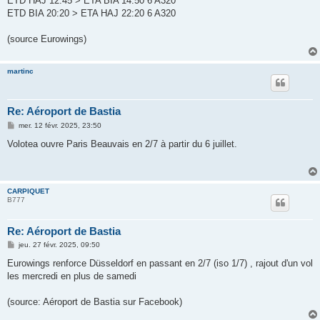
ETD HAJ 12:45 > ETA BIA 14:50 6 A320
e
ETD BIA 20:20 > ETA HAJ 22:20 6 A320
(source Eurowings)
martinc
Re: Aéroport de Bastia
M
mer. 12 févr. 2025, 23:50
e
s
Volotea ouvre Paris Beauvais en 2/7 à partir du 6 juillet.
s
a
g
e
CARPIQUET
B777
Re: Aéroport de Bastia
M
jeu. 27 févr. 2025, 09:50
e
s
Eurowings renforce Düsseldorf en passant en 2/7 (iso 1/7) , rajout d'un vol
s
les mercredi en plus de samedi
a
g
e
(source: Aéroport de Bastia sur Facebook)