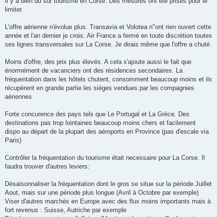
Il y a bien du sur tourisme en Corse. Des mesures ont été prises pour le
s
limiter.
a
g
e
L'offre aérienne n'évolue plus. Transavia et Volotea n"ont rien ouvert cette
année et l'an dernier je crois. Air France a fermé en toute discrétion toutes
ses lignes transversales sur La Corse. Je dirais même que l'offre a chuté.
Moins d'offre, des prix plus élevés. A cela s'ajoute aussi le fait que
énormément de vacanciers ont des résidences secondaires. La
fréquentation dans les hôtels chutent, consomment beaucoup moins et ils
récupèrent en grande partie les sièges vendues par les compagnies
aériennes
Forte concurence des pays tels que Le Portugal et La Grèce. Des
destinations pas trop lointaines beaucoup moins chers et facilement
dispo au départ de la plupart des aéroports en Province (pas d'escale via
Paris)
Contrôler la fréquentation du tourisme était necessaire pour La Corse. Il
faudra trouver d'autres leviers:
Désaisonnaliser la fréquentation dont le gros se situe sur la période Juillet
Aout, mais sur une période plus longue (Avril à Octobre par exemple)
Viser d'autres marchés en Europe avec des flux moins importants mais à
fort revenus : Suisse, Autriche par exemple