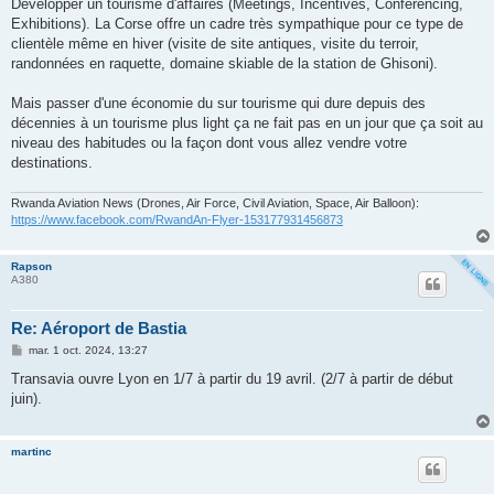
Développer un tourisme d'affaires (Meetings, Incentives, Conferencing,
Exhibitions). La Corse offre un cadre très sympathique pour ce type de
clientèle même en hiver (visite de site antiques, visite du terroir,
randonnées en raquette, domaine skiable de la station de Ghisoni).
Mais passer d'une économie du sur tourisme qui dure depuis des
décennies à un tourisme plus light ça ne fait pas en un jour que ça soit au
niveau des habitudes ou la façon dont vous allez vendre votre
destinations.
Rwanda Aviation News (Drones, Air Force, Civil Aviation, Space, Air Balloon):
https://www.facebook.com/RwandAn-Flyer-153177931456873
Rapson
A380
Re: Aéroport de Bastia
M
mar. 1 oct. 2024, 13:27
e
s
Transavia ouvre Lyon en 1/7 à partir du 19 avril. (2/7 à partir de début
s
juin).
a
g
e
martinc