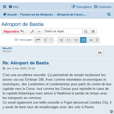
FAQ
S’enregistrer
Connexion
R
Accueil
Forums sur les Aéroports
Aéroports de Corse (AJA, BIA, CLY, FSC)
e
Aéroport de Bastia
c
Rechercher
Recherche 
Répondre
h
e
Page
13
sur
14
1
10
11
12
13
14
Précédente
Suivant
267 messages
…
r
NicoCG
c
ATR-42
h
Re: Aéroport de Bastia
e
M
ven. 3 nov. 2023, 21:10
r
e
s
C'est une excellente nouvelle. Ça permettrait de remplir facilement les
s
avions via ces Embraer 190. Avec comme retombées économiques et
a
g
touristiques, des Londoniens et Londoniennes pour partir du centre de leur
e
capitale vers la Corse, tout comme les Corses pour rejoindre le cœur de
la capitale britannique sans arriver à Heathrow et perdre du temps avec
les transports en commun.
Ce serait également une belle nouvelle si Figari desservait Londres City, il
y aurait de bons taux de remplissages avec des vols à l'heure.