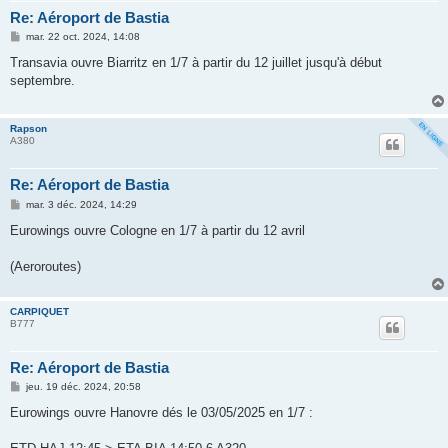
Re: Aéroport de Bastia
M
mar. 22 oct. 2024, 14:08
e
s
Transavia ouvre Biarritz en 1/7 à partir du 12 juillet jusqu'à début
s
septembre.
a
g
e
Rapson
A380
Re: Aéroport de Bastia
M
mar. 3 déc. 2024, 14:29
e
s
Eurowings ouvre Cologne en 1/7 à partir du 12 avril
s
a
g
(Aeroroutes)
e
CARPIQUET
B777
Re: Aéroport de Bastia
M
jeu. 19 déc. 2024, 20:58
e
s
Eurowings ouvre Hanovre dés le 03/05/2025 en 1/7 :
s
a
g