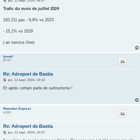
M
jeu. 12 sept. 2024, 09:57
e
s
Trafic du mois de juillet 2024
s
a
g
193 211 pax - 9,9% vs 2023
e
- 15,1% vs 2029
( air service One)
lyonaf
B747
Re: Aéroport de Bastia
M
jeu. 12 sept. 2024, 10:13
e
s
Et après certain parle de surtourisme !
s
a
g
e
Rwandair Express
A380
Re: Aéroport de Bastia
M
jeu. 12 sept. 2024, 10:47
e
s