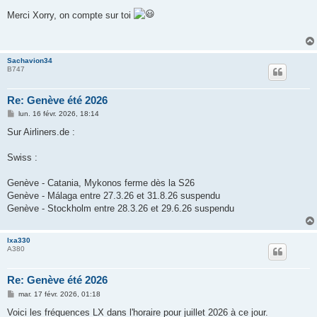
e
s
Merci Xorry, on compte sur toi
s
a
g
e
Sachavion34
B747
Re: Genève été 2026
M
lun. 16 févr. 2026, 18:14
e
s
Sur Airliners.de :
s
a
g
Swiss :
e
Genève - Catania, Mykonos ferme dès la S26
Genève - Málaga entre 27.3.26 et 31.8.26 suspendu
Genève - Stockholm entre 28.3.26 et 29.6.26 suspendu
lxa330
A380
Re: Genève été 2026
M
mar. 17 févr. 2026, 01:18
e
s
Voici les fréquences LX dans l'horaire pour juillet 2026 à ce jour.