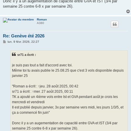
Donc il y a un augementation de capacité entre GVA et IST (3/4 par
semaine 25 contre 6-8 x par semaine 26).
Roman
A380
Re: Genève été 2026
M
lun. 9 févr. 2026, 22:27
e
s
s
sr71 a écrit :
a
g
e
je suis pas tout a fait d'accord avec toi.
Même toi tu avais publie le 25.08.25 que c'est 3 vols disponible depuis
janvier 25
''Roman a écrit : ↑jeu. 28 août 2025, 00:42
sr71 a écrit : ↑mer. 27 août 2025, 00:11
TK a ajouté un 4ième vols entre Ist et GVA pendant août je crois les
mercredi et vendredi
Il est publié depuis janvier, 3x par semaine vers midi, les jours 1/3/5, et
ça a commencé fin juin''
Donc il y a un augementation de capacité entre GVA et IST (3/4 par
semaine 25 contre 6-8 x par semaine 26).