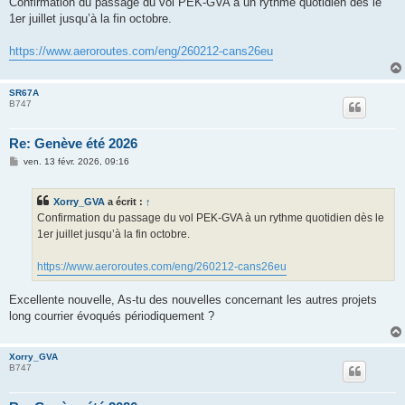
Confirmation du passage du vol PEK-GVA à un rythme quotidien dès le
s
1er juillet jusqu’à la fin octobre.
a
g
e
https://www.aeroroutes.com/eng/260212-cans26eu
SR67A
B747
Re: Genève été 2026
M
ven. 13 févr. 2026, 09:16
e
s
s
Xorry_GVA
a écrit :
↑
a
g
Confirmation du passage du vol PEK-GVA à un rythme quotidien dès le
e
1er juillet jusqu’à la fin octobre.
https://www.aeroroutes.com/eng/260212-cans26eu
Excellente nouvelle, As-tu des nouvelles concernant les autres projets
long courrier évoqués périodiquement ?
Xorry_GVA
B747