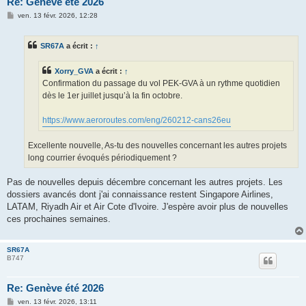
Re: Genève été 2026
M
ven. 13 févr. 2026, 12:28
e
s
s
SR67A
a écrit :
↑
a
g
e
Xorry_GVA
a écrit :
↑
Confirmation du passage du vol PEK-GVA à un rythme quotidien
dès le 1er juillet jusqu’à la fin octobre.
https://www.aeroroutes.com/eng/260212-cans26eu
Excellente nouvelle, As-tu des nouvelles concernant les autres projets
long courrier évoqués périodiquement ?
Pas de nouvelles depuis décembre concernant les autres projets. Les
dossiers avancés dont j'ai connaissance restent Singapore Airlines,
LATAM, Riyadh Air et Air Cote d'Ivoire. J'espère avoir plus de nouvelles
ces prochaines semaines.
SR67A
B747
Re: Genève été 2026
M
ven. 13 févr. 2026, 13:11