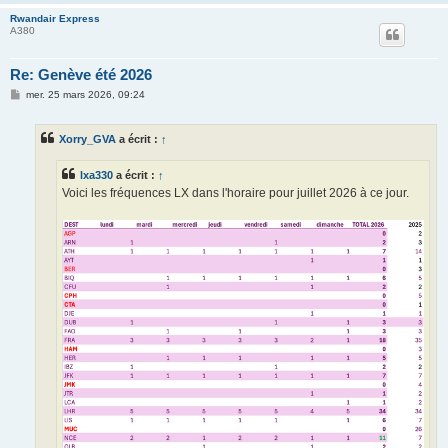
Rwandair Express
A380
Re: Genève été 2026
M
mer. 25 mars 2026, 09:24
e
s
s
Xorry_GVA
a écrit :
↑
a
g
e
lxa330
a écrit :
↑
Voici les fréquences LX dans l'horaire pour juillet 2026 à ce jour.