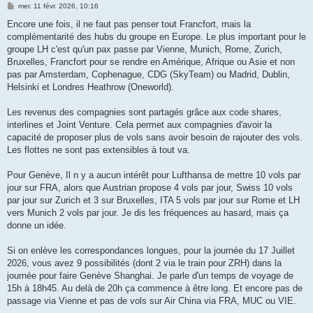
M
mer. 11 févr. 2026, 10:16
e
s
Encore une fois, il ne faut pas penser tout Francfort, mais la
s
complémentarité des hubs du groupe en Europe. Le plus important pour le
a
g
groupe LH c'est qu'un pax passe par Vienne, Munich, Rome, Zurich,
e
Bruxelles, Francfort pour se rendre en Amérique, Afrique ou Asie et non
pas par Amsterdam, Cophenague, CDG (SkyTeam) ou Madrid, Dublin,
Helsinki et Londres Heathrow (Oneworld).
Les revenus des compagnies sont partagés grâce aux code shares,
interlines et Joint Venture. Cela permet aux compagnies d'avoir la
capacité de proposer plus de vols sans avoir besoin de rajouter des vols.
Les flottes ne sont pas extensibles à tout va.
Pour Genève, Il n y a aucun intérêt pour Lufthansa de mettre 10 vols par
jour sur FRA, alors que Austrian propose 4 vols par jour, Swiss 10 vols
par jour sur Zurich et 3 sur Bruxelles, ITA 5 vols par jour sur Rome et LH
vers Munich 2 vols par jour. Je dis les fréquences au hasard, mais ça
donne un idée.
Si on enlève les correspondances longues, pour la journée du 17 Juillet
2026, vous avez 9 possibilités (dont 2 via le train pour ZRH) dans la
journée pour faire Genève Shanghai. Je parle d'un temps de voyage de
15h à 18h45. Au delà de 20h ça commence à être long. Et encore pas de
passage via Vienne et pas de vols sur Air China via FRA, MUC ou VIE.