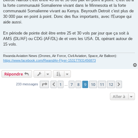
la forte communauté Somalienne vivant dans le Minnesota et la forte
communauté Somalienne vivant au Kenya. Beyrouth Detroit c'est plus de
30 000 pax en point à point. Donc des flux importants, avec l'Europe qui
aide aussi.
En période de pointe doit être entre 25 et 30 vols par jour que ça soit à
AMS (DL/AF) ou CDG (AF/DL) de et vers les USA. DL opérant autour de
15 vols.
Rwanda Aviation News (Drones, Air Force, Civil Aviation, Space, Air Balloon):
https://www.facebook.com/RwandAn-Flyer-153177931456873
Répondre
Page
9
sur
12
1
7
8
9
10
11
12
Précédente
Suivant
233 messages
…
Aller à