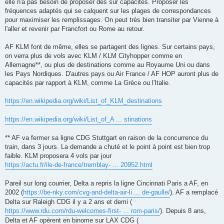
elle n'a pas besoin de proposer des sur capacités. Proposer les
fréquences adaptés qui se calquent sur les plages de correspondances
pour maximiser les remplissages. On peut très bien transiter par Vienne à
l'aller et revenir par Francfort ou Rome au retour.
AF KLM font de même, elles se partagent des lignes. Sur certains pays,
on verra plus de vols avec KLM / KLM Cityhopper comme en
Allemagne**, ou plus de destinations comme au Royaume Uni ou dans
les Pays Nordiques. D'autres pays ou Air France / AF HOP auront plus de
capacités par rapport à KLM, comme La Grèce ou l'Italie.
https://en.wikipedia.org/wiki/List_of_KLM_destinations
https://en.wikipedia.org/wiki/List_of_A ... stinations
** AF va fermer sa ligne CDG Stuttgart en raison de la concurrence du
train, dans 3 jours. La demande a chuté et le point à point est bien trop
faible. KLM proposera 4 vols par jour
https://actu.fr/ile-de-france/tremblay- ... 20952.html
Pareil sur long courrier, Delta a repris la ligne Cincinnati Paris a AF, en
2002 (
https://be-nky.com/cvg-and-delta-air-li ... de-gaulle/
). AF a remplacé
Delta sur Raleigh CDG il y a 2 ans et demi (
https://www.rdu.com/rdu-welcomes-first- ... rom-paris/
). Depuis 8 ans,
Delta et AF opèrent en binome sur LAX CDG (