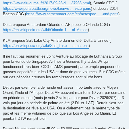
https://www.air-journal.fr/2017-09-23-d ... 87955.html
), Seattle CDG (
https://www.portseattle.org/news/bienve ... vice-paris
) et depuis 2014
Boston CDG (
https://www.aerocontact.com/en/aerospac ... -and-paris
).
Delta propose Amsterdam Orlando et AF propose Orlando CDG (
https://en.wikipedia.org/wiki/Orlando_I ... al_Airport
)
KLM propose Salt Lake City Amsterdam en été, Delta à l'année (
https://en.wikipedia.org/wiki/Salt_Lake ... stinations
)
Il ne faut pas résumer les Joint Venture au blocage de Lufthansa Group
pour la venue de Singapore Airlines à Genève. Il y a des JV qui
fonctionnent très bien. CDG et AMS peuvent par exemple proposer de
grosses capacités sur les USA et donc de gros volumes. Sur CDG même
sur des périodes creuses les remplissages sont plutôt bons.
Detroit par exemple la demande est assez importante avec le Moyen
Orient, l'Inde et l'Afrique. DL et AF peuvent maintenir 10 vols par semaine
en période creuse (mais je vois 2 vols par jour pour l'hiver 2026/207) et 3
vols par jour en période de pointe en été (2 DL et 1 AF). Detroit n'est pas
la destination de rêve aux USA. On a clairement pas le même type de
pax et les même volumes de pax que sur Los Angeles ou Miami. Et
pourtant DTW remplit bien.
Detroit Nairobi c'est entre 45 00 et 50 000 pax en point à point. C'est du à