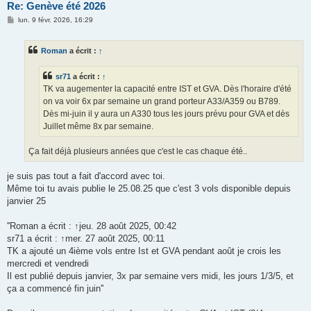
Re: Genève été 2026
M
lun. 9 févr. 2026, 16:29
e
s
s
Roman
a écrit :
↑
a
g
e
sr71
a écrit :
↑
TK va augementer la capacité entre IST et GVA. Dès l'horaire d'été
on va voir 6x par semaine un grand porteur A33/A359 ou B789.
Dès mi-juin il y aura un A330 tous les jours prévu pour GVA et dès
Juillet même 8x par semaine.
Ça fait déjà plusieurs années que c'est le cas chaque été..
je suis pas tout a fait d'accord avec toi.
Même toi tu avais publie le 25.08.25 que c'est 3 vols disponible depuis
janvier 25
''Roman a écrit : ↑jeu. 28 août 2025, 00:42
sr71 a écrit : ↑mer. 27 août 2025, 00:11
TK a ajouté un 4ième vols entre Ist et GVA pendant août je crois les
mercredi et vendredi
Il est publié depuis janvier, 3x par semaine vers midi, les jours 1/3/5, et
ça a commencé fin juin''