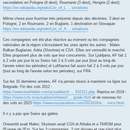
secondaires en Pologne (4 dest), Roumanie (3 dest), Hongrie (2 dest).
https://en.wikipedia.org/wiki/List_of_L ... stinations
.
Même chose pour Austrian très présente depuis des décénies. 3 dest en
Pologne, 2 en Roumanie, 2 en Buglarie, 1 destination en Slovaquie
https://en.wikipedia.org/wiki/List_of_A ... stinations
Ces compagnies ont été plus réactive au moment ou les compagnies
nationales de la région s'écroulaient les unes après les autres : Malev,
Balkan Buglarian, Adria (Slovénie) et CSA. Elles ont verrouillé le marché.
Elles proposent plus de vols que leur concurrents. Sur Ljubljana, AF fait 1
à 2 vols par jour là ou Swiss fait 2 à 3 vols par jour (tout au long de
l'année selon les périodes) et Lufthansa fait aussi fait 2 à 3 vols par jour
(tout au long de l'année selon les périodes), sur FRA.
Sur les 15 dernières années, AF n'a jamais réussi à maintenir sa ligne sur
Belgrade. Fin des vols 2012 :
https://www.tourhebdo.com/actualites/tr ... 432312.php
. Reprise en 2019 :
https://www.ccfs.rs/actualites/n/news/l ... grade.html
et de nouveau fin
des vols en 2023
https://www.exyuaviation.com/2023/03/ai ... rvice.html
.
Il n y a pas que Swiss qui galère.
Oneworld avait Malev, Skyteam avait CSA et Alitalia et a TAROM pour
l'Europe de l'Est. Sur les 3 compagnies, 2 ont disparu et une n'est plus