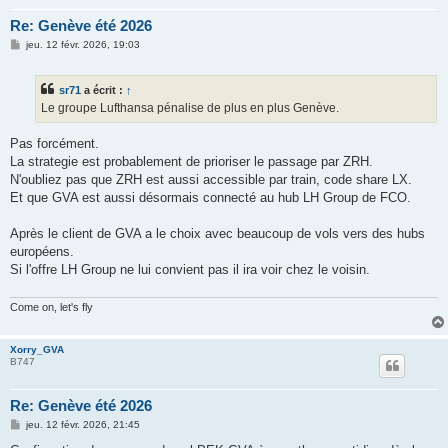
Re: Genève été 2026
M
jeu. 12 févr. 2026, 19:03
e
s
s
sr71
a écrit :
↑
a
g
Le groupe Lufthansa pénalise de plus en plus Genève.
e
Pas forcément.
La strategie est probablement de prioriser le passage par ZRH.
N'oubliez pas que ZRH est aussi accessible par train, code share LX.
Et que GVA est aussi désormais connecté au hub LH Group de FCO.
Après le client de GVA a le choix avec beaucoup de vols vers des hubs
européens.
Si l'offre LH Group ne lui convient pas il ira voir chez le voisin.
Come on, let's fly
Xorry_GVA
B747
Re: Genève été 2026
M
jeu. 12 févr. 2026, 21:45
e
s