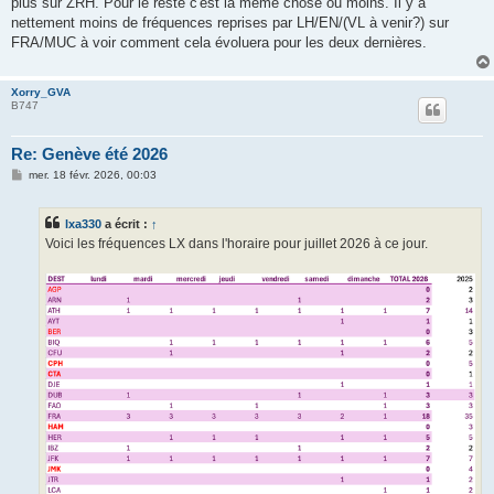
plus sur ZRH. Pour le reste c'est la même chose ou moins. Il y a
nettement moins de fréquences reprises par LH/EN/(VL à venir?) sur
FRA/MUC à voir comment cela évoluera pour les deux dernières.
Xorry_GVA
B747
Re: Genève été 2026
M
mer. 18 févr. 2026, 00:03
e
s
s
lxa330
a écrit :
↑
a
g
Voici les fréquences LX dans l'horaire pour juillet 2026 à ce jour.
e