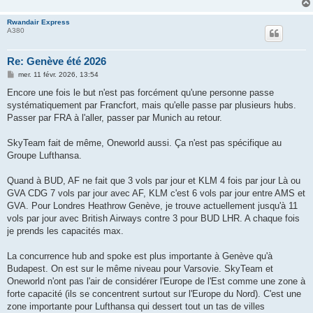
Rwandair Express
A380
Re: Genève été 2026
M
mer. 11 févr. 2026, 13:54
e
s
Encore une fois le but n'est pas forcément qu'une personne passe
s
systématiquement par Francfort, mais qu'elle passe par plusieurs hubs.
a
g
Passer par FRA à l'aller, passer par Munich au retour.
e
SkyTeam fait de même, Oneworld aussi. Ça n'est pas spécifique au
Groupe Lufthansa.
Quand à BUD, AF ne fait que 3 vols par jour et KLM 4 fois par jour Là ou
GVA CDG 7 vols par jour avec AF, KLM c'est 6 vols par jour entre AMS et
GVA. Pour Londres Heathrow Genève, je trouve actuellement jusqu'à 11
vols par jour avec British Airways contre 3 pour BUD LHR. A chaque fois
je prends les capacités max.
La concurrence hub and spoke est plus importante à Genève qu'à
Budapest. On est sur le même niveau pour Varsovie. SkyTeam et
Oneworld n'ont pas l'air de considérer l'Europe de l'Est comme une zone à
forte capacité (ils se concentrent surtout sur l'Europe du Nord). C'est une
zone importante pour Lufthansa qui dessert tout un tas de villes