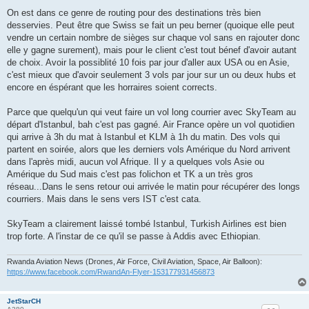
On est dans ce genre de routing pour des destinations très bien
desservies. Peut être que Swiss se fait un peu berner (quoique elle peut
vendre un certain nombre de sièges sur chaque vol sans en rajouter donc
elle y gagne surement), mais pour le client c'est tout bénef d'avoir autant
de choix. Avoir la possiblité 10 fois par jour d'aller aux USA ou en Asie,
c'est mieux que d'avoir seulement 3 vols par jour sur un ou deux hubs et
encore en éspérant que les horraires soient corrects.
Parce que quelqu'un qui veut faire un vol long courrier avec SkyTeam au
départ d'Istanbul, bah c'est pas gagné. Air France opère un vol quotidien
qui arrive à 3h du mat à Istanbul et KLM à 1h du matin. Des vols qui
partent en soirée, alors que les derniers vols Amérique du Nord arrivent
dans l'après midi, aucun vol Afrique. Il y a quelques vols Asie ou
Amérique du Sud mais c'est pas folichon et TK a un très gros
réseau...Dans le sens retour oui arrivée le matin pour récupérer des longs
courriers. Mais dans le sens vers IST c'est cata.
SkyTeam a clairement laissé tombé Istanbul, Turkish Airlines est bien
trop forte. A l'instar de ce qu'il se passe à Addis avec Ethiopian.
Rwanda Aviation News (Drones, Air Force, Civil Aviation, Space, Air Balloon):
https://www.facebook.com/RwandAn-Flyer-153177931456873
JetStarCH