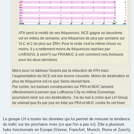
ATH perd la moitié de ses fréquences. NCE gagne un deuxième
vol en milieu de semaine, une fréquence de plus par semaine sur
VLC et 2 de plus sur ZRH. Pour le reste c'est la même chose ou
moins. Il y a nettement moins de fréquences reprises par
LH/EN/(VL à venir?) sur FRA/MUC à voir comment cela évoluera
pour les deux dernières.
Merci pour ce tableau! Surpris par la réduction de ATH mais
l’augmentation de NCE est une bonne nouvelle. Moins de destination et
plus de fréquence est ce que Swiss devrait faire.
Par contre, les baisses conséquentes sur FRA et MUC laissent
effectivement à penser que Lufthansa City ou même Eurowings
pourraient venir sur ces destinations. J’ai du mal à croire que LH Group
de volerait que 6x par jour en total sur FRA et MUC contre 8x cet hiver.
Le groupe LH a toutes les données qui lui permet de mesurer la tendance
du trafic sur les prochains mois (ce que l'on a pas ici). Elle a plusieurs
hubs fonctionnels en Europe (Vienne, Francfort, Munich, Rome et Zurich),