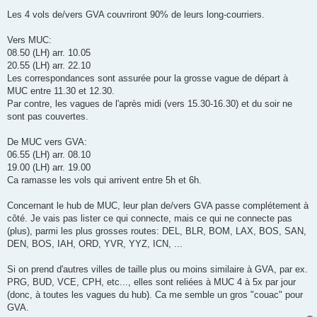
Les 4 vols de/vers GVA couvriront 90% de leurs long-courriers.
Vers MUC:
08.50 (LH) arr. 10.05
20.55 (LH) arr. 22.10
Les correspondances sont assurée pour la grosse vague de départ à
MUC entre 11.30 et 12.30.
Par contre, les vagues de l'après midi (vers 15.30-16.30) et du soir ne
sont pas couvertes.
De MUC vers GVA:
06.55 (LH) arr. 08.10
19.00 (LH) arr. 19.00
Ca ramasse les vols qui arrivent entre 5h et 6h.
Concernant le hub de MUC, leur plan de/vers GVA passe complétement à
côté. Je vais pas lister ce qui connecte, mais ce qui ne connecte pas
(plus), parmi les plus grosses routes: DEL, BLR, BOM, LAX, BOS, SAN,
DEN, BOS, IAH, ORD, YVR, YYZ, ICN, ...
Si on prend d'autres villes de taille plus ou moins similaire à GVA, par ex.
PRG, BUD, VCE, CPH, etc..., elles sont reliées à MUC 4 à 5x par jour
(donc, à toutes les vagues du hub). Ca me semble un gros "couac" pour
GVA.