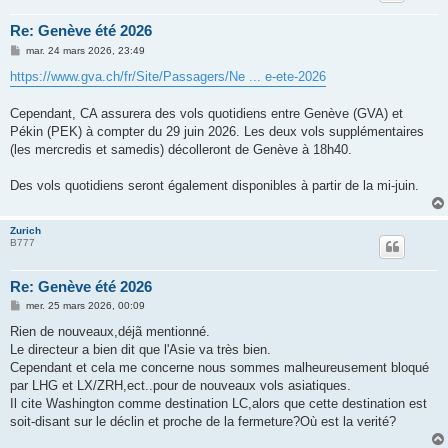
Re: Genève été 2026
M
mar. 24 mars 2026, 23:49
e
s
https://www.gva.ch/fr/Site/Passagers/Ne ... e-ete-2026
s
a
g
Cependant, CA assurera des vols quotidiens entre Genève (GVA) et
e
Pékin (PEK) à compter du 29 juin 2026. Les deux vols supplémentaires
(les mercredis et samedis) décolleront de Genève à 18h40.
Des vols quotidiens seront également disponibles à partir de la mi-juin.
Zurich
B777
Re: Genève été 2026
M
mer. 25 mars 2026, 00:09
e
s
Rien de nouveaux,déjã mentionné.
s
Le directeur a bien dit que l'Asie va très bien.
a
g
Cependant et cela me concerne nous sommes malheureusement bloqué
e
par LHG et LX/ZRH,ect..pour de nouveaux vols asiatiques.
Il cite Washington comme destination LC,alors que cette destination est
soit-disant sur le déclin et proche de la fermeture?Où est la verité?