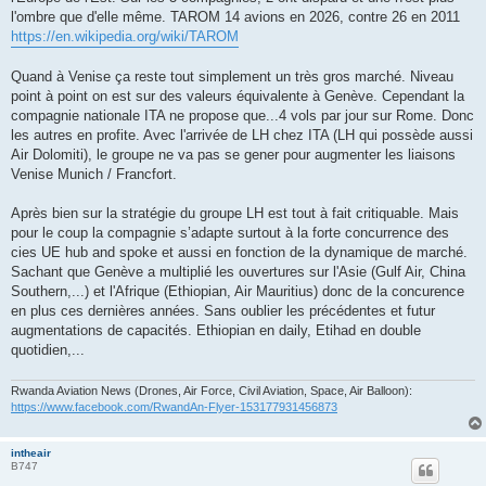
l'ombre que d'elle même. TAROM 14 avions en 2026, contre 26 en 2011
https://en.wikipedia.org/wiki/TAROM
Quand à Venise ça reste tout simplement un très gros marché. Niveau
point à point on est sur des valeurs équivalente à Genève. Cependant la
compagnie nationale ITA ne propose que...4 vols par jour sur Rome. Donc
les autres en profite. Avec l'arrivée de LH chez ITA (LH qui possède aussi
Air Dolomiti), le groupe ne va pas se gener pour augmenter les liaisons
Venise Munich / Francfort.
Après bien sur la stratégie du groupe LH est tout à fait critiquable. Mais
pour le coup la compagnie s’adapte surtout à la forte concurrence des
cies UE hub and spoke et aussi en fonction de la dynamique de marché.
Sachant que Genève a multiplié les ouvertures sur l'Asie (Gulf Air, China
Southern,...) et l'Afrique (Ethiopian, Air Mauritius) donc de la concurence
en plus ces dernières années. Sans oublier les précédentes et futur
augmentations de capacités. Ethiopian en daily, Etihad en double
quotidien,...
Rwanda Aviation News (Drones, Air Force, Civil Aviation, Space, Air Balloon):
https://www.facebook.com/RwandAn-Flyer-153177931456873
intheair
B747