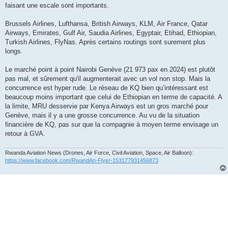
faisant une escale sont importants.
Brussels Airlines, Lufthansa, British Airways, KLM, Air France, Qatar
Airways, Emirates, Gulf Air, Saudia Airlines, Egyptair, Etihad, Ethiopian,
Turkish Airlines, FlyNas. Après certains routings sont surement plus
longs.
Le marché point à point Nairobi Genève (21 973 pax en 2024) est plutôt
pas mal, et sûrement qu'il augmenterait avec un vol non stop. Mais la
concurrence est hyper rude. Le réseau de KQ bien qu’intéressant est
beaucoup moins important que celui de Ethiopian en terme de capacité. A
la limite, MRU desservie par Kenya Airways est un gros marché pour
Genève, mais il y a une grosse concurrence. Au vu de la situation
financière de KQ, pas sur que la compagnie à moyen terme envisage un
retour à GVA.
Rwanda Aviation News (Drones, Air Force, Civil Aviation, Space, Air Balloon):
https://www.facebook.com/RwandAn-Flyer-153177931456873