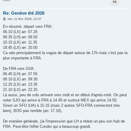
A380
Re: Genève été 2026
M
mer. 11 févr. 2026, 12:37
e
s
En résumé, départ vers FRA:
s
06.10 (LX) arr. 07.25
a
g
08.35 (LH) arr. 09.50
e
10.15 (LX) arr. 11.35
18.45 (LX) arr. 20.00
Ca rate principalement la vague de départ autour de 17h mais c'est pas la
plus importante à FRA.
De FRA vers GVA:
06.40 (LH) arr. 07.55
08.10 (LX) arr. 09.30
12.25 (LX) arr. 13.35
21.10 (LX) arr. 22.25
Là aussi, peu de vols arrivent vers midi et en début d'après-midi. On peut
noter SJO qui arrive à FRA à 14.45 et surtout MEX qui arrive 14.50.
Sinon un SFO (UA) à 15.15 (mais 2 autres SFO-FRA connectent très
bien), BOG pas terrible (arr. 17.10).
De manière générale, j'ai l'impression que LH a réduit un peu son hub de
FRA. Peut-être l'effet Condor qui a beaucoup grandi.