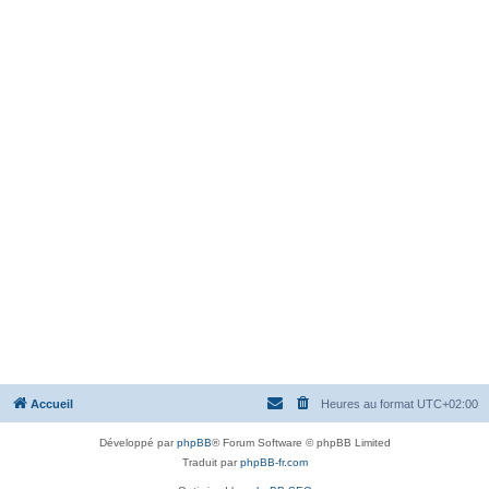
Accueil
Heures au format
UTC+02:00
Développé par
phpBB
® Forum Software © phpBB Limited
Traduit par
phpBB-fr.com