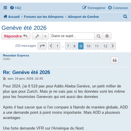
FAQ
S’enregistrer
Connexion
R
Accueil
Forums sur les Aéroports
Aéroport de Genève
e
Genève été 2026
c
Rechercher
Recherche 
Répondre
h
e
Page
9
sur
12
1
7
8
9
10
11
12
Précédente
Suivant
233 messages
…
r
Rwandair Express
c
A380
h
Re: Genève été 2026
e
M
sam. 24 janv. 2026, 22:45
r
e
s
Pour 2024, j'ai 8 519 pax pour Addis Abeba Genève, un petit millier de
s
plus que pour Zurich. Mais je ne sais pas si les données sont les même
a
g
pour les forumistes Genevois qui ont aussi des données
e
Après il faut savoir que si l'on compare à Nairobi de manière globale, ADD
a une demande point à point moins importante. Mais ADD a plusieurs
avantages :
Une forte demande VFR sur l'Amérique du Nord.