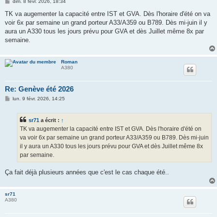
M
dim. 8 févr. 2026, 18:34
e
s
TK va augementer la capacité entre IST et GVA. Dès l'horaire d'été on va
s
voir 6x par semaine un grand porteur A33/A359 ou B789. Dès mi-juin il y
a
g
aura un A330 tous les jours prévu pour GVA et dès Juillet même 8x par
e
semaine.
Roman
A380
Re: Genève été 2026
M
lun. 9 févr. 2026, 14:25
e
s
s
sr71
a écrit :
↑
a
g
TK va augementer la capacité entre IST et GVA. Dès l'horaire d'été on
e
va voir 6x par semaine un grand porteur A33/A359 ou B789. Dès mi-juin
il y aura un A330 tous les jours prévu pour GVA et dès Juillet même 8x
par semaine.
Ça fait déjà plusieurs années que c'est le cas chaque été..
sr71
A380