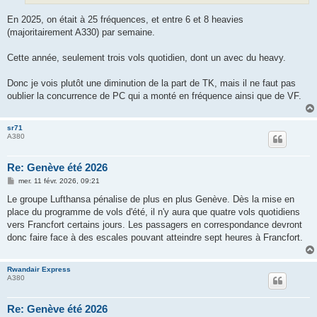
En 2025, on était à 25 fréquences, et entre 6 et 8 heavies
(majoritairement A330) par semaine.
Cette année, seulement trois vols quotidien, dont un avec du heavy.
Donc je vois plutôt une diminution de la part de TK, mais il ne faut pas
oublier la concurrence de PC qui a monté en fréquence ainsi que de VF.
sr71
A380
Re: Genève été 2026
M
mer. 11 févr. 2026, 09:21
e
s
Le groupe Lufthansa pénalise de plus en plus Genève. Dès la mise en
s
place du programme de vols d'été, il n'y aura que quatre vols quotidiens
a
g
vers Francfort certains jours. Les passagers en correspondance devront
e
donc faire face à des escales pouvant atteindre sept heures à Francfort.
Rwandair Express
A380
Re: Genève été 2026