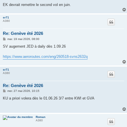
EK devrait remettre le second vol en juin.
sr71
A380
Re: Genève été 2026
M
mar. 19 mai 2026, 08:00
e
s
SV augement JED à daily dès 1.09.26
s
a
g
https://www.aeroroutes.com/eng/260518-svns2632q
e
sr71
A380
Re: Genève été 2026
M
mer. 27 mai 2026, 10:15
e
s
KU a priori volera dès le 01.06.26 3/7 entre KWI et GVA
s
a
g
e
Roman
A380