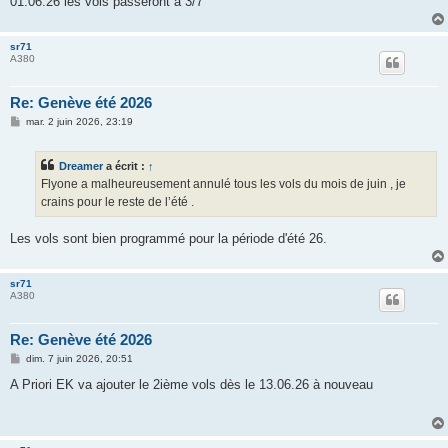
01.06.26 les vols passeront à 3/7
sr71
A380
Re: Genève été 2026
M
mar. 2 juin 2026, 23:19
e
s
s
Dreamer
a écrit :
↑
a
g
Flyone a malheureusement annulé tous les vols du mois de juin , je
e
crains pour le reste de l’été .
Les vols sont bien programmé pour la période d'été 26.
sr71
A380
Re: Genève été 2026
M
dim. 7 juin 2026, 20:51
e
s
A Priori EK va ajouter le 2ième vols dès le 13.06.26 à nouveau
s
a
g
e