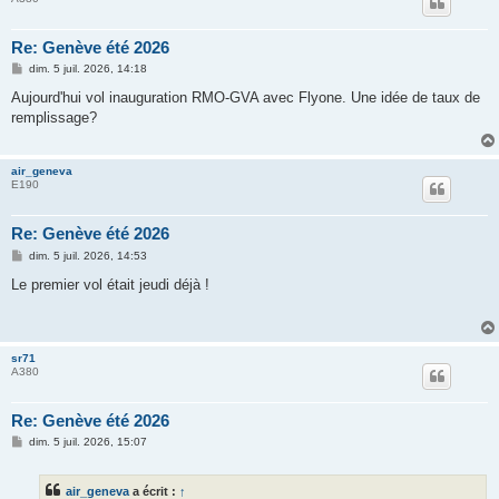
Re: Genève été 2026
M
dim. 5 juil. 2026, 14:18
e
s
Aujourd'hui vol inauguration RMO-GVA avec Flyone. Une idée de taux de
s
remplissage?
a
g
e
air_geneva
E190
Re: Genève été 2026
M
dim. 5 juil. 2026, 14:53
e
s
Le premier vol était jeudi déjà !
s
a
g
e
sr71
A380
Re: Genève été 2026
M
dim. 5 juil. 2026, 15:07
e
s
s
air_geneva
a écrit :
↑
a