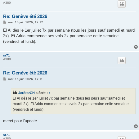
A380
Re: Genève été 2026
M
mar. 16 juin 2026, 12:12
e
s
El Al dès le 1er juillet 7x par semaine (tous les jours sauf samedi et mardi
s
2x). Et Arkia commence ses vols 2x par semaine cette semaine
a
g
(vendredi et lundi).
e
sr71
A380
Re: Genève été 2026
M
mar. 16 juin 2026, 17:11
e
s
s
JetStarCH
a écrit :
↑
a
g
El Al dès le 1er juillet 7x par semaine (tous les jours sauf samedi et
e
mardi 2x). Et Arkia commence ses vols 2x par semaine cette semaine
(vendredi et lundi).
merci pour l'update
sr71
A380