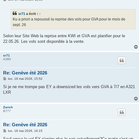
e
s
s
sr71
a écrit :
↑
a
g
Ku a priori a repoussé la reprise des vols pour GVA pour le mois de
e
sept. 26
Selon leur Site Web la reprise entre KWI et GVA est planifier pour le
22.05.26. Les vols sont disponible à la vente.
sr71
A380
Re: Genève été 2026
M
lun. 18 mai 2026, 15:52
e
s
Si je ne me trompe pas EY a downsized les vols vers GVA à 7/7 en A321
s
LXR
a
g
e
Zurich
B777
Re: Genève été 2026
M
lun. 18 mai 2026, 16:15
e
s
Sauf erreur le vol EY n'opère plus le soir actuellement?Ce matin c'est un