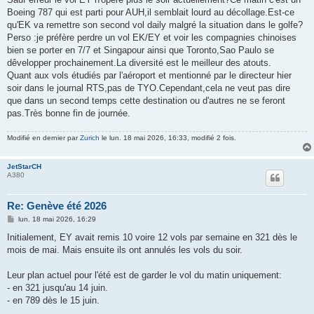
s
Boeing 787 qui est parti pour AUH,il semblait lourd au décollage.Est-ce
a
g
qu'EK va remettre son second vol daily malgré la situation dans le golfe?
e
Perso :je préfère perdre un vol EK/EY et voir les compagnies chinoises
bien se porter en 7/7 et Singapour ainsi que Toronto,Sao Paulo se
dêvelopper prochainement.La diversité est le meilleur des atouts.
Quant aux vols étudiés par l'aéroport et mentionné par le directeur hier
soir dans le journal RTS,pas de TYO.Cependant,cela ne veut pas dire
que dans un second temps cette destination ou d'autres ne se feront
pas.Très bonne fin de journée.
Modifié en dernier par
Zurich
le lun. 18 mai 2026, 16:33, modifié 2 fois.
JetStarCH
A380
Re: Genève été 2026
M
lun. 18 mai 2026, 16:29
e
s
Initialement, EY avait remis 10 voire 12 vols par semaine en 321 dès le
s
mois de mai. Mais ensuite ils ont annulés les vols du soir.
a
g
e
Leur plan actuel pour l'été est de garder le vol du matin uniquement:
- en 321 jusqu'au 14 juin.
- en 789 dès le 15 juin.