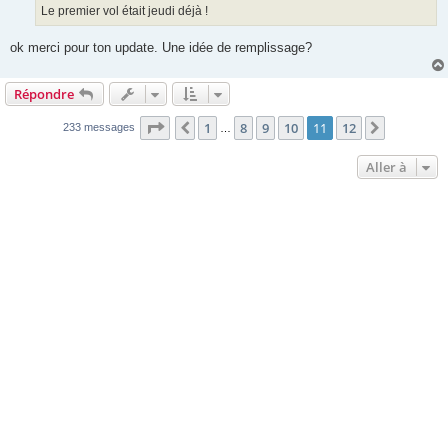
g
Le premier vol était jeudi déjà !
e
ok merci pour ton update. Une idée de remplissage?
Répondre
Page
11
sur
12
1
8
9
10
11
12
Précédente
Suivante
233 messages
…
Aller à