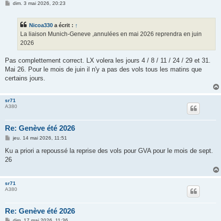
M
dim. 3 mai 2026, 20:23
e
s
s
Nicoa330
a écrit :
↑
a
g
La liaison Munich-Geneve ,annulées en mai 2026 reprendra en juin
e
2026
Pas complettement correct. LX volera les jours 4 / 8 / 11 / 24 / 29 et 31.
Mai 26. Pour le mois de juin il n'y a pas des vols tous les matins que
certains jours.
sr71
A380
Re: Genève été 2026
M
jeu. 14 mai 2026, 11:51
e
s
Ku a priori a repoussé la reprise des vols pour GVA pour le mois de sept.
s
26
a
g
e
sr71
A380
Re: Genève été 2026
M
dim. 17 mai 2026, 11:36