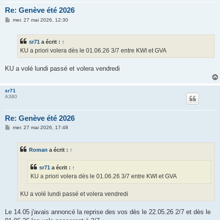
Re: Genève été 2026
M
mer. 27 mai 2026, 12:30
e
s
s
sr71
a écrit :
↑
a
g
KU a priori volera dès le 01.06.26 3/7 entre KWI et GVA
e
KU a volé lundi passé et volera vendredi
sr71
A380
Re: Genève été 2026
M
mer. 27 mai 2026, 17:48
e
s
s
Roman
a écrit :
↑
a
g
e
sr71
a écrit :
↑
KU a priori volera dès le 01.06.26 3/7 entre KWI et GVA
KU a volé lundi passé et volera vendredi
Le 14.05 j'avais annoncé la reprise des vos dès le 22.05.26 2/7 et dès le