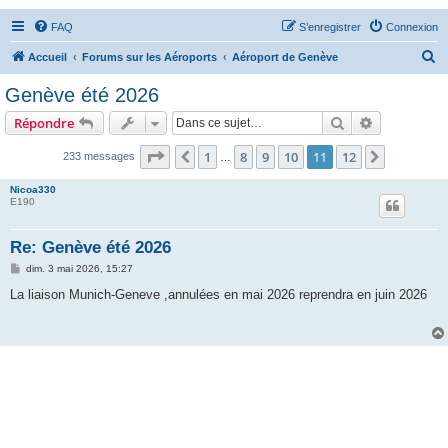
FAQ
S’enregistrer
Connexion
R
Accueil
Forums sur les Aéroports
Aéroport de Genève
e
Genève été 2026
c
Rechercher
Recherche 
Répondre
h
e
Page
11
sur
12
1
8
9
10
11
12
Précédente
Suivante
233 messages
…
r
Nicoa330
c
E190
h
Re: Genève été 2026
e
M
dim. 3 mai 2026, 15:27
r
e
s
La liaison Munich-Geneve ,annulées en mai 2026 reprendra en juin 2026
s
a
g
e