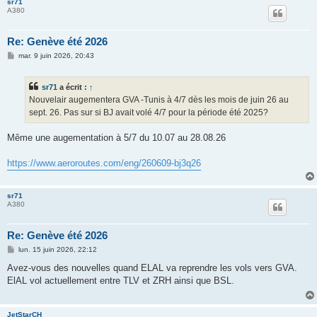
sr71
A380
Re: Genève été 2026
M
mar. 9 juin 2026, 20:43
e
s
s
sr71
a écrit :
↑
a
g
Nouvelair augementera GVA -Tunis à 4/7 dès les mois de juin 26 au
e
sept. 26. Pas sur si BJ avait volé 4/7 pour la période été 2025?
Même une augementation à 5/7 du 10.07 au 28.08.26
https://www.aeroroutes.com/eng/260609-bj3q26
sr71
A380
Re: Genève été 2026
M
lun. 15 juin 2026, 22:12
e
s
Avez-vous des nouvelles quand ELAL va reprendre les vols vers GVA.
s
ElAL vol actuellement entre TLV et ZRH ainsi que BSL.
a
g
e
JetStarCH