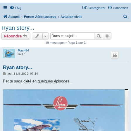
FAQ
S’enregistrer
Connexion
R
Accueil
Forum Aéronautique
Aviation civile
e
Ryan story...
c
Rechercher
Recherche 
Répondre
h
19 messages • Page
1
sur
1
e
Mach94
r
B747
c
h
Ryan story...
e
M
jeu. 3 juil. 2025, 07:24
e
r
s
Petite saga d'été en quelques épisodes..
s
a
g
e