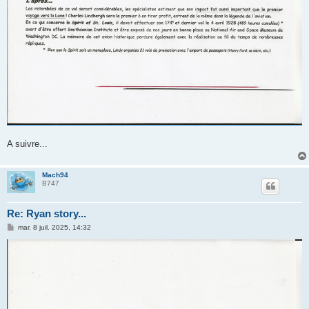
A suivre...
Mach94
B747
Re: Ryan story...
M
mar. 8 juil. 2025, 14:32
e
s
s
a
g
e