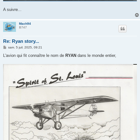
A suivre...
Mach94
B747
Re: Ryan story...
M
sam. 5 juil. 2025, 09:21
e
s
L'avion qui fit connaître le nom de
RYAN
dans le monde entier,
s
a
g
e