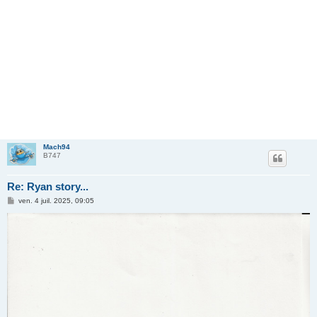
Mach94
B747
Re: Ryan story...
M
ven. 4 juil. 2025, 09:05
e
s
s
a
g
e