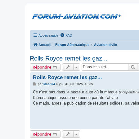
Accès rapide
FAQ
Accueil
Forum Aéronautique
Aviation civile
Rolls-Royce remet les gaz...
R
Répondre
Rolls-Royce remet les gaz...
M
par
Mach94
»
jeu. 31 juil. 2025, 13:35
e
s
Ce n'est pas dans le secteur auto où la marque
(indépendant
s
l'aéronautique assure une bonne part de l'ativité.
a
g
Ce matin, après la publication de résultats solides, sa valo
e
Répondre