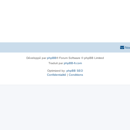
Nou
Développé par
phpBB
® Forum Software © phpBB Limited
Traduit par
phpBB-fr.com
Optimized by:
phpBB SEO
Confidentialité
|
Conditions