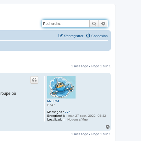
Rechercher
Recherche avancé
S’enregistrer
Connexion
1 message • Page
1
sur
1
groupe où
Mach94
B747
Messages :
776
Enregistré le :
mar. 27 sept. 2022, 05:42
Localisation :
Nogent s/Mne
H
a
1 message • Page
1
sur
1
u
t