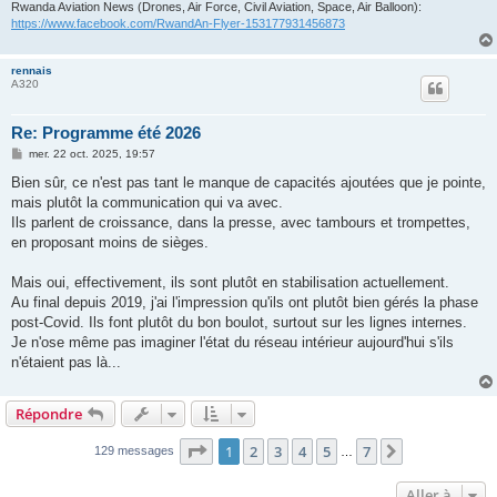
Rwanda Aviation News (Drones, Air Force, Civil Aviation, Space, Air Balloon):
https://www.facebook.com/RwandAn-Flyer-153177931456873
rennais
A320
Re: Programme été 2026
M
mer. 22 oct. 2025, 19:57
e
s
Bien sûr, ce n'est pas tant le manque de capacités ajoutées que je pointe,
s
mais plutôt la communication qui va avec.
a
g
Ils parlent de croissance, dans la presse, avec tambours et trompettes,
e
en proposant moins de sièges.
Mais oui, effectivement, ils sont plutôt en stabilisation actuellement.
Au final depuis 2019, j'ai l'impression qu'ils ont plutôt bien gérés la phase
post-Covid. Ils font plutôt du bon boulot, surtout sur les lignes internes.
Je n'ose même pas imaginer l'état du réseau intérieur aujourd'hui s'ils
n'étaient pas là...
Répondre
Page
1
sur
7
1
2
3
4
5
7
Suivante
129 messages
…
Aller à