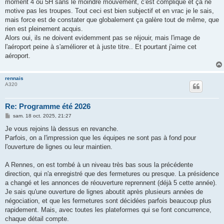
moment 4 ou 5H sans le moindre mouvement, c'est compliqué et ça ne
motive pas les troupes. Tout ceci est bien subjectif et en vrac je le sais,
mais force est de constater que globalement ça galère tout de même, que
rien est pleinement acquis.
Alors oui, ils ne doivent evidemment pas se réjouir, mais l'image de
l'aéroport peine à s'améliorer et à juste titre.. Et pourtant j'aime cet
aéroport.
rennais
A320
Re: Programme été 2026
M
sam. 18 oct. 2025, 21:27
e
s
Je vous rejoins là dessus en revanche.
s
Parfois, on a l'impression que les équipes ne sont pas à fond pour
a
g
l'ouverture de lignes ou leur maintien.
e
A Rennes, on est tombé à un niveau très bas sous la précédente
direction, qui n'a enregistré que des fermetures ou presque. La présidence
a changé et les annonces de réouverture reprennent (déjà 5 cette année).
Je sais qu'une ouverture de lignes aboutit après plusieurs années de
négociation, et que les fermetures sont décidées parfois beaucoup plus
rapidement. Mais, avec toutes les plateformes qui se font concurrence,
chaque détail compte.