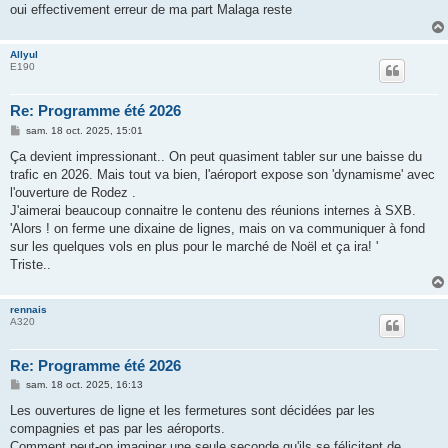
oui effectivement erreur de ma part Malaga reste
Allyul
E190
Re: Programme été 2026
M
sam. 18 oct. 2025, 15:01
e
s
Ça devient impressionant.. On peut quasiment tabler sur une baisse du
s
trafic en 2026. Mais tout va bien, l'aéroport expose son 'dynamisme' avec
a
g
l'ouverture de Rodez .
e
J'aimerai beaucoup connaitre le contenu des réunions internes à SXB.
'Alors ! on ferme une dixaine de lignes, mais on va communiquer à fond
sur les quelques vols en plus pour le marché de Noël et ça ira! '
Triste..
rennais
A320
Re: Programme été 2026
M
sam. 18 oct. 2025, 16:13
e
s
Les ouvertures de ligne et les fermetures sont décidées par les
s
compagnies et pas par les aéroports.
a
g
Comment peut-on imaginer une seule seconde qu'ils se félicitent de