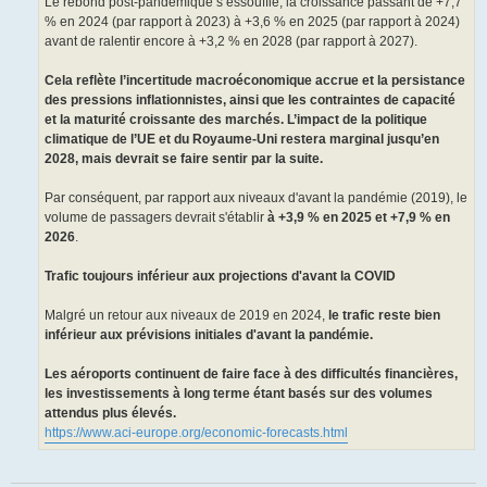
Le rebond post-pandémique s’essouffle, la croissance passant de +7,7
% en 2024 (par rapport à 2023) à +3,6 % en 2025 (par rapport à 2024)
avant de ralentir encore à +3,2 % en 2028 (par rapport à 2027).
Cela reflète l’incertitude macroéconomique accrue et la persistance
des pressions inflationnistes, ainsi que les contraintes de capacité
et la maturité croissante des marchés. L’impact de la politique
climatique de l’UE et du Royaume-Uni restera marginal jusqu’en
2028, mais devrait se faire sentir par la suite.
Par conséquent, par rapport aux niveaux d'avant la pandémie (2019), le
volume de passagers devrait s'établir
à +3,9 % en 2025 et +7,9 % en
2026
.
Trafic toujours inférieur aux projections d'avant la COVID
Malgré un retour aux niveaux de 2019 en 2024,
le trafic reste bien
inférieur aux prévisions initiales d'avant la pandémie.
Les aéroports continuent de faire face à des difficultés financières,
les investissements à long terme étant basés sur des volumes
attendus plus élevés.
https://www.aci-europe.org/economic-forecasts.html