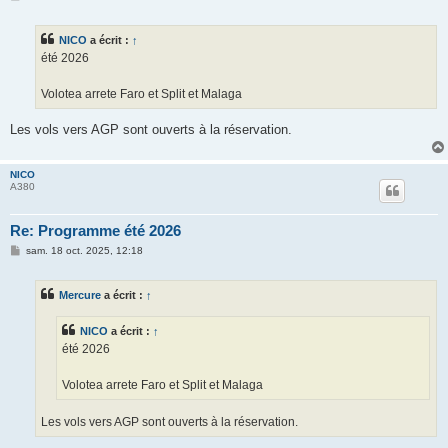
e
s
s
NICO
a écrit :
↑
a
g
été 2026
e
Volotea arrete Faro et Split et Malaga
Les vols vers AGP sont ouverts à la réservation.
NICO
A380
Re: Programme été 2026
M
sam. 18 oct. 2025, 12:18
e
s
s
Mercure
a écrit :
↑
a
g
e
NICO
a écrit :
↑
été 2026
Volotea arrete Faro et Split et Malaga
Les vols vers AGP sont ouverts à la réservation.