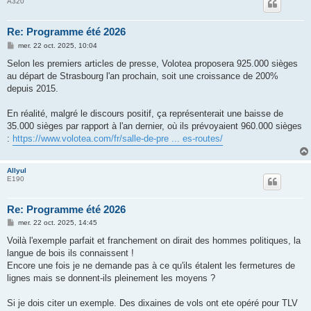
A320
Re: Programme été 2026
M
mer. 22 oct. 2025, 10:04
e
s
Selon les premiers articles de presse, Volotea proposera 925.000 sièges
s
au départ de Strasbourg l'an prochain, soit une croissance de 200%
a
g
depuis 2015.
e
En réalité, malgré le discours positif, ça représenterait une baisse de
35.000 sièges par rapport à l'an dernier, où ils prévoyaient 960.000 sièges
:
https://www.volotea.com/fr/salle-de-pre ... es-routes/
Allyul
E190
Re: Programme été 2026
M
mer. 22 oct. 2025, 14:45
e
s
Voilà l'exemple parfait et franchement on dirait des hommes politiques, la
s
langue de bois ils connaissent !
a
g
Encore une fois je ne demande pas à ce qu'ils étalent les fermetures de
e
lignes mais se donnent-ils pleinement les moyens ?
Si je dois citer un exemple. Des dixaines de vols ont ete opéré pour TLV