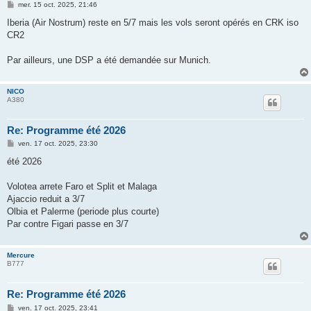
M
mer. 15 oct. 2025, 21:46
e
s
Iberia (Air Nostrum) reste en 5/7 mais les vols seront opérés en CRK iso
s
CR2
a
g
e
Par ailleurs, une DSP a été demandée sur Munich.
NICO
A380
Re: Programme été 2026
M
ven. 17 oct. 2025, 23:30
e
s
été 2026
s
a
g
Volotea arrete Faro et Split et Malaga
e
Ajaccio reduit a 3/7
Olbia et Palerme (periode plus courte)
Par contre Figari passe en 3/7
Mercure
B777
Re: Programme été 2026
M
ven. 17 oct. 2025, 23:41