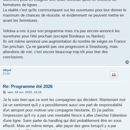
e
fermetures de lignes...
La réalité c'est qu'ils communiquent sur les ouvertures pour leur donner le
maximum de chances de réussite, et évidemment ne peuvent mettre en
avant les fermetures.
Volotea a mis à jour son programme mais n'a pas encore annoncé les
ouvertures pour l'été prochain (excepté Bordeaux ou Nantes).
Ils ont même annoncé une augmentation du nombre de sièges en France
l'an prochain. Ça ne garantit pas une progression à Strasbourg, mais
attendons de voir, c'est encore beaucoup trop tôt pour tirer des
conclusions.
Allyul
E190
Re: Programme été 2026
M
sam. 18 oct. 2025, 19:16
e
s
Je le sais bien que ce sont les compagnies qui décident. Maintenant moi
s
j'ai un sentiment qu'il y a possiblement aussi une part de responsabilité
a
g
d'un aéroport pour motiver une compagnie hésitante. Et j'ai parfois
e
l'impression qu'il n'y a pas une mentalité féroce à aller chercher l'obtention
d'une ligne. Sans parler du handling qui doit probablement être en sous
effectif. Mais en même temps, aller payer des gens lorsqu'il y a par