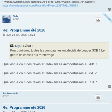
Rwanda Aviation News (Drones, Air Force, Civil Aviation, Space, Air Balloon):
https://www.facebook.com/RwandAn-Flyer-153177931456873
Sebo
A380
Re: Programme été 2026
M
mer. 22 oct. 2025, 15:23
e
s
s
Allyul
a écrit :
↑
a
g
Pourquoi donc toutes les compagnies ont décidé de bouder SXB ? Le
e
genre de choses qui m'interroge..
Quel est le coût des taxes et redevances aéroportuaires à SXB ?
Quel est le coût des taxes et redevances aéroportuaires à BSL ?
Quel est le coût des taxes et redevances aéroportuaires à FKB ?
Sachavion34
B747
Re: Programme été 2026
M