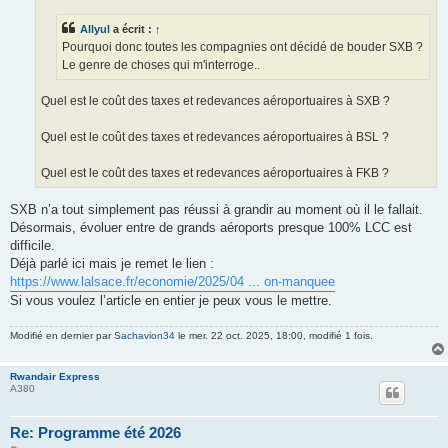
g
e
Allyul
a écrit :
↑
Pourquoi donc toutes les compagnies ont décidé de bouder SXB ?
Le genre de choses qui m'interroge..
Quel est le coût des taxes et redevances aéroportuaires à SXB ?
Quel est le coût des taxes et redevances aéroportuaires à BSL ?
Quel est le coût des taxes et redevances aéroportuaires à FKB ?
SXB n’a tout simplement pas réussi à grandir au moment où il le fallait.
Désormais, évoluer entre de grands aéroports presque 100% LCC est
difficile.
Déjà parlé ici mais je remet le lien :
https://www.lalsace.fr/economie/2025/04 ... on-manquee
Si vous voulez l’article en entier je peux vous le mettre.
Modifié en dernier par
Sachavion34
le mer. 22 oct. 2025, 18:00, modifié 1 fois.
Rwandair Express
A380
Re: Programme été 2026