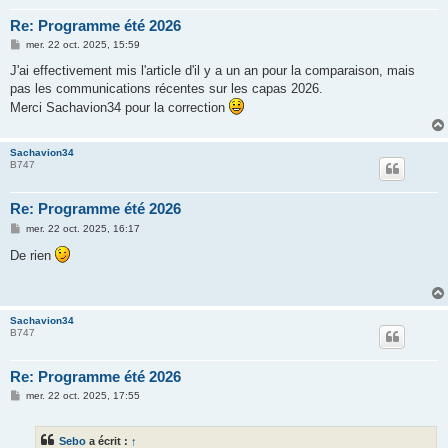
Re: Programme été 2026
M
mer. 22 oct. 2025, 15:59
e
s
J'ai effectivement mis l'article d'il y a un an pour la comparaison, mais
s
pas les communications récentes sur les capas 2026.
a
g
Merci Sachavion34 pour la correction
e
Sachavion34
B747
Re: Programme été 2026
M
mer. 22 oct. 2025, 16:17
e
s
De rien
s
a
g
e
Sachavion34
B747
Re: Programme été 2026
M
mer. 22 oct. 2025, 17:55
e
s
s
Sebo
a écrit :
↑
a