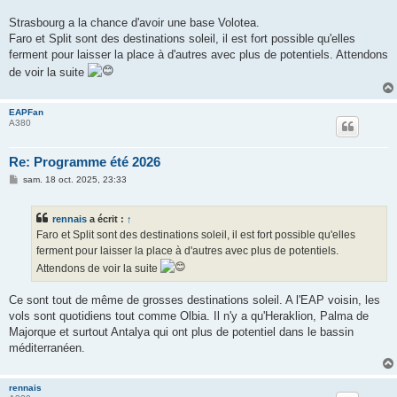
Strasbourg a la chance d'avoir une base Volotea.
Faro et Split sont des destinations soleil, il est fort possible qu'elles
ferment pour laisser la place à d'autres avec plus de potentiels. Attendons
de voir la suite
EAPFan
A380
Re: Programme été 2026
M
sam. 18 oct. 2025, 23:33
e
s
s
rennais
a écrit :
↑
a
g
Faro et Split sont des destinations soleil, il est fort possible qu'elles
e
ferment pour laisser la place à d'autres avec plus de potentiels.
Attendons de voir la suite
Ce sont tout de même de grosses destinations soleil. A l'EAP voisin, les
vols sont quotidiens tout comme Olbia. Il n'y a qu'Heraklion, Palma de
Majorque et surtout Antalya qui ont plus de potentiel dans le bassin
méditerranéen.
rennais