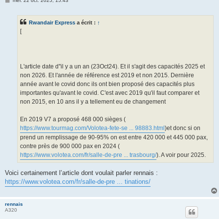
mer. 22 oct. 2025, 15:43
e
s
s
Rwandair Express
a écrit :
↑
a
g
[
e
L'article date d''il y a un an (23Oct24). Et il s'agit des capacités 2025 et
non 2026. Et l'année de référence est 2019 et non 2015. Dernière
année avant le covid donc ils ont bien proposé des capacités plus
importantes qu'avant le covid. C'est avec 2019 qu'il faut comparer et
non 2015, en 10 ans il y a tellement eu de changement
En 2019 V7 a proposé 468 000 sièges (
https://www.tourmag.com/Volotea-fete-se ... 98883.html
)et donc si on
prend un remplissage de 90-95% on est entre 420 000 et 445 000 pax,
contre près de 900 000 pax en 2024 (
https://www.volotea.com/fr/salle-de-pre ... trasbourg/
). A voir pour 2025.
Voici certainement l’article dont voulait parler rennais :
https://www.volotea.com/fr/salle-de-pre ... tinations/
rennais
A320