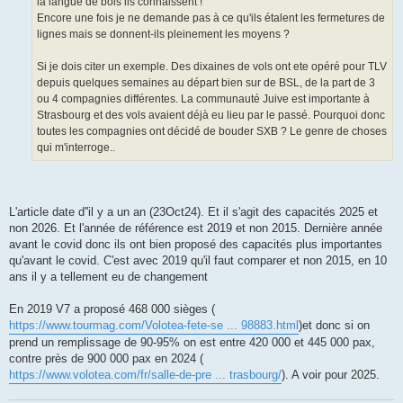
la langue de bois ils connaissent !
Encore une fois je ne demande pas à ce qu'ils étalent les fermetures de
lignes mais se donnent-ils pleinement les moyens ?
Si je dois citer un exemple. Des dixaines de vols ont ete opéré pour TLV
depuis quelques semaines au départ bien sur de BSL, de la part de 3
ou 4 compagnies différentes. La communauté Juive est importante à
Strasbourg et des vols avaient déjà eu lieu par le passé. Pourquoi donc
toutes les compagnies ont décidé de bouder SXB ? Le genre de choses
qui m'interroge..
L'article date d''il y a un an (23Oct24). Et il s'agit des capacités 2025 et
non 2026. Et l'année de référence est 2019 et non 2015. Dernière année
avant le covid donc ils ont bien proposé des capacités plus importantes
qu'avant le covid. C'est avec 2019 qu'il faut comparer et non 2015, en 10
ans il y a tellement eu de changement
En 2019 V7 a proposé 468 000 sièges (
https://www.tourmag.com/Volotea-fete-se ... 98883.html
)et donc si on
prend un remplissage de 90-95% on est entre 420 000 et 445 000 pax,
contre près de 900 000 pax en 2024 (
https://www.volotea.com/fr/salle-de-pre ... trasbourg/
). A voir pour 2025.