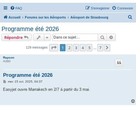
FAQ
S’enregistrer
Connexion
R
Accueil
Forums sur les Aéroports
Aéroport de Strasbourg
e
Programme été 2026
c
Rechercher
Recherche 
Répondre
h
e
Page
1
sur
7
1
2
3
4
5
7
Suivante
129 messages
…
r
Rapson
c
A380
h
Programme été 2026
e
M
mer. 15 oct. 2025, 04:37
r
e
s
Easyjet ouvre Marrakech en 2/7 à partir du 3 mai.
s
a
g
e