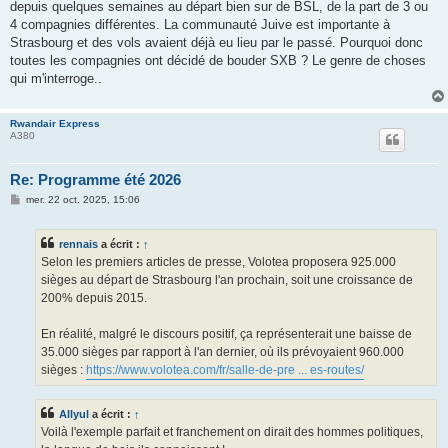
depuis quelques semaines au départ bien sur de BSL, de la part de 3 ou
4 compagnies différentes. La communauté Juive est importante à
Strasbourg et des vols avaient déjà eu lieu par le passé. Pourquoi donc
toutes les compagnies ont décidé de bouder SXB ? Le genre de choses
qui m'interroge..
Rwandair Express
A380
Re: Programme été 2026
M
mer. 22 oct. 2025, 15:06
e
s
s
rennais
a écrit :
↑
a
g
Selon les premiers articles de presse, Volotea proposera 925.000
e
sièges au départ de Strasbourg l'an prochain, soit une croissance de
200% depuis 2015.
En réalité, malgré le discours positif, ça représenterait une baisse de
35.000 sièges par rapport à l'an dernier, où ils prévoyaient 960.000
sièges :
https://www.volotea.com/fr/salle-de-pre ... es-routes/
Allyul
a écrit :
↑
Voilà l'exemple parfait et franchement on dirait des hommes politiques,