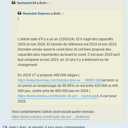
Sachavion34
a écrit :
↑
Rwandair Express
a écrit :
↑
[
L'article date d''il y a un an (23Oct24). Et il s'agit des capacités
2025 et non 2026. Et l'année de référence est 2019 et non 2015.
Dernière année avant le covid donc ils ont bien proposé des
capacités plus importantes qu'avant le covid. C'est avec 2019 qu'il
faut comparer et non 2015, en 10 ans il y a tellement eu de
changement
En 2019 V7 a proposé 468 000 sièges (
https://www.tourmag.com/Volotea-fete-se ... 98883.html
)et donc si
on prend un remplissage de 90-95% on est entre 420 000 et 445
000 pax, contre près de 900 000 pax en 2024 (
https://www.volotea.com/fr/salle-de-pre ... trasbourg/
). A voir pour
2025.
Voici certainement l’article dont voulait parler rennais :
https://www.volotea.com/fr/salle-de-pre ... tinations/
Ok merci donc je remets à jour mon commentaire