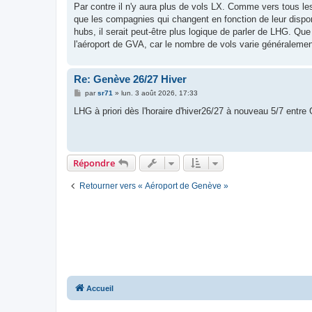
Par contre il n'y aura plus de vols LX. Comme vers tous le
que les compagnies qui changent en fonction de leur dispo
hubs, il serait peut-être plus logique de parler de LHG. Q
l'aéroport de GVA, car le nombre de vols varie généralemen
Re: Genève 26/27 Hiver
M
par
sr71
»
lun. 3 août 2026, 17:33
e
s
LHG à priori dès l'horaire d'hiver26/27 à nouveau 5/7 entr
s
a
g
e
Répondre
Retourner vers « Aéroport de Genève »
Accueil