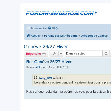
Accès rapide
FAQ
Accueil
Forums sur les Aéroports
Aéroport de Genève
Genève 26/27 Hiver
R
Répondre
Re: Genève 26/27 Hiver
M
par
sr71
»
ven. 1 mai 2026, 11:17
e
s
s
Xorry_GVA
a écrit :
↑
a
g
Icelandair va opérer pendant la saison hiver pour la pr
e
Pas sur que Icelandair va opérer les vols pour la saison hiv