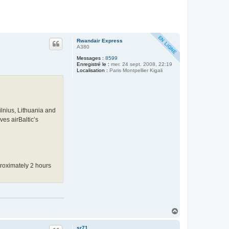
Rwandair Express
A380
Messages :
8599
Enregistré le :
mer. 24 sept. 2008, 22:19
Localisation :
Paris Montpellier Kigali
ilnius, Lithuania and
es airBaltic’s
proximately 2 hours
H
a
u
sr71