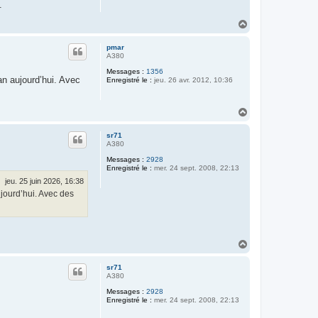
.
H
a
u
pmar
t
A380
Messages :
1356
an aujourd’hui. Avec
Enregistré le :
jeu. 26 avr. 2012, 10:36
H
a
u
sr71
t
A380
Messages :
2928
Enregistré le :
mer. 24 sept. 2008, 22:13
jeu. 25 juin 2026, 16:38
ujourd’hui. Avec des
H
a
u
sr71
t
A380
Messages :
2928
Enregistré le :
mer. 24 sept. 2008, 22:13