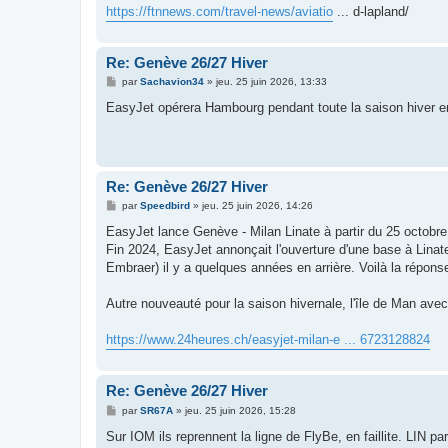
g
https://ftnnews.com/travel-news/aviatio
... d-lapland/
e
Re: Genève 26/27 Hiver
M
par
Sachavion34
»
jeu. 25 juin 2026, 13:33
e
s
EasyJet opérera Hambourg pendant toute la saison hiver e
s
a
g
e
Re: Genève 26/27 Hiver
M
par
Speedbird
»
jeu. 25 juin 2026, 14:26
e
s
EasyJet lance Genève - Milan Linate à partir du 25 octobre
s
Fin 2024, EasyJet annonçait l'ouverture d'une base à Linate
a
g
Embraer) il y a quelques années en arrière. Voilà la répons
e
Autre nouveauté pour la saison hivernale, l'île de Man ave
https://www.24heures.ch/easyjet-milan-e ... 6723128824
Re: Genève 26/27 Hiver
M
par
SR67A
»
jeu. 25 juin 2026, 15:28
e
s
Sur IOM ils reprennent la ligne de FlyBe, en faillite. LIN pa
s