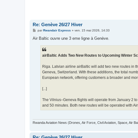
Re: Genève 26/27 Hiver
M
par
Rwandair Express
»
ven. 15 mai 2026, 14:33
e
s
Air Baltic ouvre une 3 eme ligne à Genève.
s
a
g
e
airBaltic Adds Two New Routes to Upcoming Winter S
Riga. Latvian airline airBaltic will add two new routes in
Geneva, Switzerland. With these additions, the total numb
European network, offering customers a broader and more
[...]
The Vilnius–Geneva flights will operate from January 2 to
and 50 minutes. Both new routes will be operated with Ai
Rwanda Aviation News (Drones, Air Force, Civil Aviation, Space, Air Ba
Re: Genève 26/27 Hiver