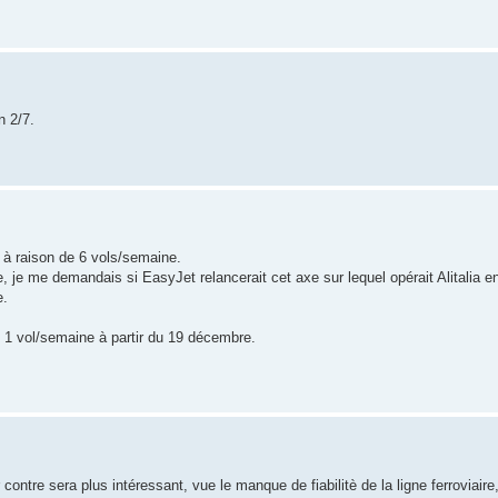
n 2/7.
 à raison de 6 vols/semaine.
, je me demandais si EasyJet relancerait cet axe sur lequel opérait Alitalia e
e.
c 1 vol/semaine à partir du 19 décembre.
r contre sera plus intéressant, vue le manque de fiabilitè de la ligne ferroviair