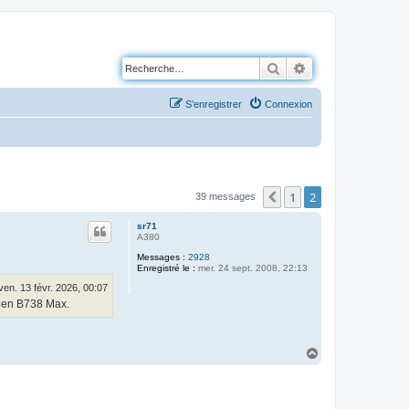
Rechercher
Recherche avancé
S’enregistrer
Connexion
1
2
Précédente
39 messages
sr71
A380
Messages :
2928
Enregistré le :
mer. 24 sept. 2008, 22:13
ven. 13 févr. 2026, 00:07
6 en B738 Max.
H
a
u
t