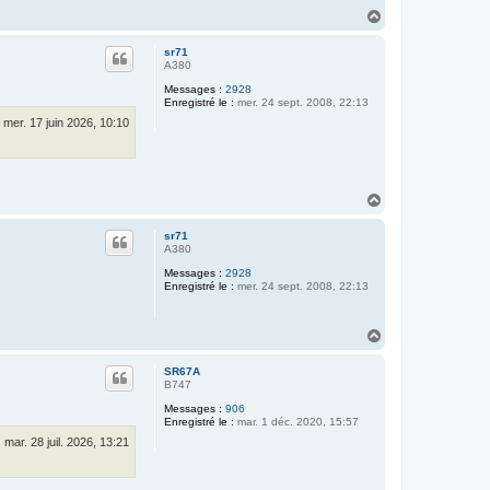
H
a
u
sr71
t
A380
Messages :
2928
Enregistré le :
mer. 24 sept. 2008, 22:13
mer. 17 juin 2026, 10:10
H
a
u
sr71
t
A380
Messages :
2928
Enregistré le :
mer. 24 sept. 2008, 22:13
H
a
u
SR67A
t
B747
Messages :
906
Enregistré le :
mar. 1 déc. 2020, 15:57
mar. 28 juil. 2026, 13:21