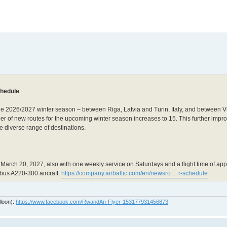
chedule
 the 2026/2027 winter season – between Riga, Latvia and Turin, Italy, and between V
er of new routes for the upcoming winter season increases to 15. This further improv
 diverse range of destinations.
 March 20, 2027, also with one weekly service on Saturdays and a flight time of ap
rbus A220-300 aircraft.
https://company.airbaltic.com/en/newsro ... r-schedule
lloon):
https://www.facebook.com/RwandAn-Flyer-153177931456873