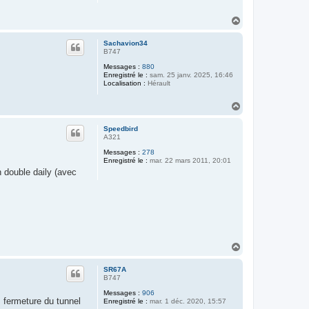
H
a
u
Sachavion34
t
B747
Messages :
880
Enregistré le :
sam. 25 janv. 2025, 16:46
Localisation :
Hérault
H
a
u
Speedbird
t
A321
Messages :
278
Enregistré le :
mar. 22 mars 2011, 20:01
n double daily (avec
H
a
u
SR67A
t
B747
Messages :
906
e, fermeture du tunnel
Enregistré le :
mar. 1 déc. 2020, 15:57