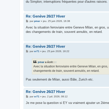
du Simplon; interruptions fréquentes pour d'autres raison
a
g
e
Re: Genève 26/27 Hiver
M
par
pmar
»
jeu. 25 juin 2026, 16:38
e
s
Avec la situation ferroviaire entre Geneve Milan, en gros, 
s
des changements de train, souvent annulés, en retard.
a
g
e
Re: Genève 26/27 Hiver
M
par
sr71
»
jeu. 25 juin 2026, 18:22
e
s
s
pmar
a écrit :
↑
a
g
Avec la situation ferroviaire entre Geneve Milan, en gros
e
changements de train, souvent annulés, en retard.
Pas seulement de Milan, aussi Bâle, Zurich etc.
Re: Genève 26/27 Hiver
M
par
sr71
»
jeu. 2 juil. 2026, 08:12
e
s
Je me pose la question si EY va vraiment ajouter un 2ième 
s
a