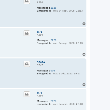
t
A380
Messages :
2928
Enregistré le :
mer. 24 sept. 2008, 22:13
H
a
u
sr71
t
A380
Messages :
2928
Enregistré le :
mer. 24 sept. 2008, 22:13
H
a
u
SR67A
t
B747
Messages :
906
Enregistré le :
mar. 1 déc. 2020, 15:57
H
a
u
sr71
t
A380
Messages :
2928
Enregistré le :
mer. 24 sept. 2008, 22:13