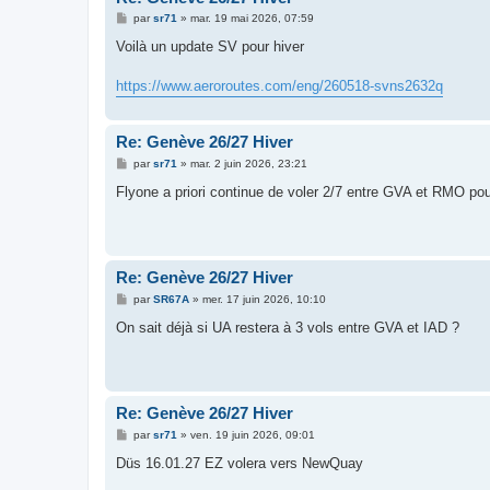
M
par
sr71
»
mar. 19 mai 2026, 07:59
e
s
Voilà un update SV pour hiver
s
a
g
https://www.aeroroutes.com/eng/260518-svns2632q
e
Re: Genève 26/27 Hiver
M
par
sr71
»
mar. 2 juin 2026, 23:21
e
s
Flyone a priori continue de voler 2/7 entre GVA et RMO pour 
s
a
g
e
Re: Genève 26/27 Hiver
M
par
SR67A
»
mer. 17 juin 2026, 10:10
e
s
On sait déjà si UA restera à 3 vols entre GVA et IAD ?
s
a
g
e
Re: Genève 26/27 Hiver
M
par
sr71
»
ven. 19 juin 2026, 09:01
e
s
Düs 16.01.27 EZ volera vers NewQuay
s
a