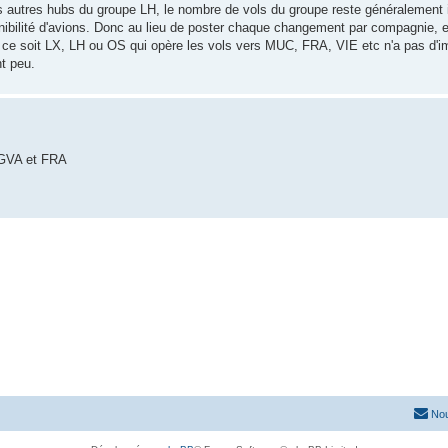
s autres hubs du groupe LH, le nombre de vols du groupe reste généralement id
nibilité d'avions. Donc au lieu de poster chaque changement par compagnie, e
ue ce soit LX, LH ou OS qui opère les vols vers MUC, FRA, VIE etc n'a pas d'
t peu.
e GVA et FRA
Nou