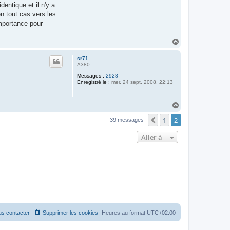
entique et il n'y a
n tout cas vers les
importance pour
H
a
u
sr71
t
A380
Messages :
2928
Enregistré le :
mer. 24 sept. 2008, 22:13
H
a
1
2
u
Précédente
39 messages
t
Aller à
s contacter
Supprimer les cookies
Heures au format
UTC+02:00