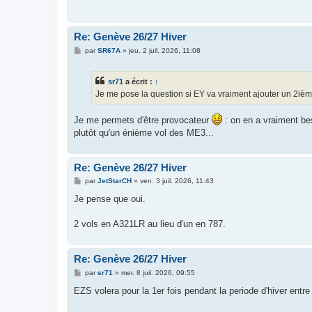
g
e
Re: Genève 26/27 Hiver
M
par
SR67A
»
jeu. 2 juil. 2026, 11:08
e
s
s
sr71
a écrit :
↑
a
g
Je me pose la question si EY va vraiment ajouter un 2ième
e
Je me permets d'être provocateur
: on en a vraiment bes
plutôt qu'un énième vol des ME3...
Re: Genève 26/27 Hiver
M
par
JetStarCH
»
ven. 3 juil. 2026, 11:43
e
s
Je pense que oui.
s
a
g
2 vols en A321LR au lieu d'un en 787.
e
Re: Genève 26/27 Hiver
M
par
sr71
»
mer. 8 juil. 2026, 09:55
e
s
EZS volera pour la 1er fois pendant la periode d'hiver entre
s
a