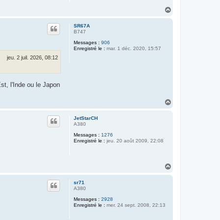
H
a
u
SR67A
t
B747
Messages :
906
Enregistré le :
mar. 1 déc. 2020, 15:57
jeu. 2 juil. 2026, 08:12
st, l'Inde ou le Japon
H
a
u
JetStarCH
t
A380
Messages :
1276
Enregistré le :
jeu. 20 août 2009, 22:08
H
a
u
sr71
t
A380
Messages :
2928
Enregistré le :
mer. 24 sept. 2008, 22:13