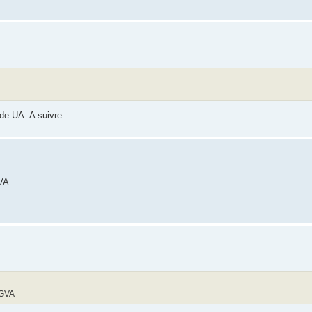
 de UA. A suivre
GVA
 GVA