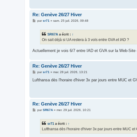
g
e
Re: Genève 26/27 Hiver
M
par
sr71
»
sam. 25 juil. 2026, 09:48
e
s
s
SR67A
a écrit :
↑
a
g
On sait déjà si UA restera à 3 vols entre GVA et IAD ?
e
Actuellement je vois 6/7 entre IAD et GVA sur la Web-Site
Re: Genève 26/27 Hiver
M
par
sr71
»
mar. 28 juil. 2026, 13:21
e
s
Lufthansa dès l'horaire d'hiver 3x par jours entre MUC et 
s
a
g
e
Re: Genève 26/27 Hiver
M
par
SR67A
»
mer. 29 juil. 2026, 10:21
e
s
s
sr71
a écrit :
↑
a
g
Lufthansa dès l'horaire d'hiver 3x par jours entre MUC et
e