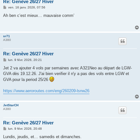
Re: Genève 26/27 Hiver
M
ven. 16 janv. 2026, 07:56
e
s
Ah ben c’est mieux… mauvaise comm’
s
a
g
e
sr71
A380
Re: Genève 26/27 Hiver
M
lun. 9 févr. 2026, 20:21
e
s
Jet 2 va ajouter 4 vols par semaines avec A321Neo au départ de LGW-
s
GVA dès 19.12.26. J'ai bien verifier il n'y a pas des vols entre LGW et
a
g
GVA pour la period 25/26
e
https://www.aeroroutes.com/eng/260209-lsnw26
JetStarCH
A380
Re: Genève 26/27 Hiver
M
lun. 9 févr. 2026, 20:48
e
s
Lundis, jeudis, et… samedis et dimanches.
s