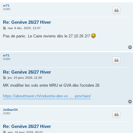
sr71
A380
Re: Genève 26/27 Hiver
M
mar. 9 déc. 2025, 12:07
e
s
Pas de panic. Le Caire reviens dès le 27.10.26 2/7
s
a
g
e
sr71
A380
Re: Genève 26/27 Hiver
M
jeu. 15 janv. 2026, 11:29
e
s
MK modifier les vols entre MRU et GVA dès l'octobre 26
s
a
g
https://abouttravel.ch/industrie-des-vo ... -prochain/
e
JetStarCH
A380
Re: Genève 26/27 Hiver
M
ven. 16 janv. 2026, 00:01