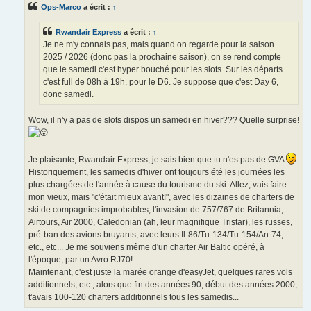
s
Ops-Marco
a écrit :
↑
a
g
e
Rwandair Express
a écrit :
↑
Je ne m'y connais pas, mais quand on regarde pour la saison
2025 / 2026 (donc pas la prochaine saison), on se rend compte
que le samedi c'est hyper bouché pour les slots. Sur les départs
c'est full de 08h à 19h, pour le D6. Je suppose que c'est Day 6,
donc samedi.
Wow, il n'y a pas de slots dispos un samedi en hiver??? Quelle surprise!
Je plaisante, Rwandair Express, je sais bien que tu n'es pas de GVA
Historiquement, les samedis d'hiver ont toujours été les journées les
plus chargées de l'année à cause du tourisme du ski. Allez, vais faire
mon vieux, mais "c'était mieux avant!", avec les dizaines de charters de
ski de compagnies improbables, l'invasion de 757/767 de Britannia,
Airtours, Air 2000, Caledonian (ah, leur magnifique Tristar), les russes,
pré-ban des avions bruyants, avec leurs Il-86/Tu-134/Tu-154/An-74,
etc., etc... Je me souviens même d'un charter Air Baltic opéré, à
l'époque, par un Avro RJ70!
Maintenant, c'est juste la marée orange d'easyJet, quelques rares vols
additionnels, etc., alors que fin des années 90, début des années 2000,
t'avais 100-120 charters additionnels tous les samedis...