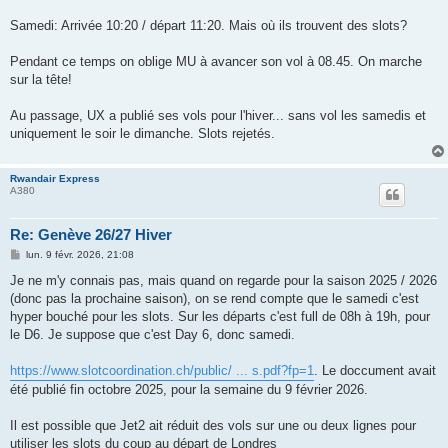
a
g
Samedi: Arrivée 10:20 / départ 11:20. Mais où ils trouvent des slots?
e
Pendant ce temps on oblige MU à avancer son vol à 08.45. On marche
sur la tête!
Au passage, UX a publié ses vols pour l'hiver... sans vol les samedis et
uniquement le soir le dimanche. Slots rejetés.
Rwandair Express
A380
Re: Genève 26/27 Hiver
M
lun. 9 févr. 2026, 21:08
e
s
Je ne m'y connais pas, mais quand on regarde pour la saison 2025 / 2026
s
(donc pas la prochaine saison), on se rend compte que le samedi c'est
a
g
hyper bouché pour les slots. Sur les départs c'est full de 08h à 19h, pour
e
le D6. Je suppose que c'est Day 6, donc samedi.
https://www.slotcoordination.ch/public/ ... s.pdf?fp=1
. Le doccument avait
été publié fin octobre 2025, pour la semaine du 9 février 2026.
Il est possible que Jet2 ait réduit des vols sur une ou deux lignes pour
utiliser les slots du coup au départ de Londres