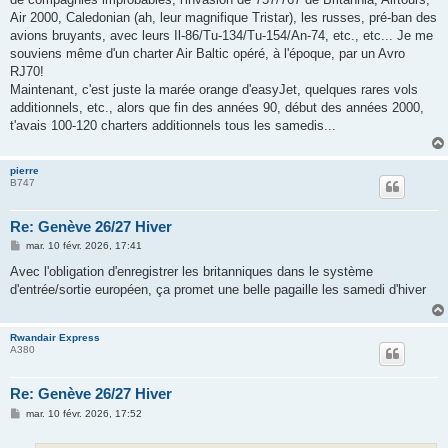
Air 2000, Caledonian (ah, leur magnifique Tristar), les russes, pré-ban des
avions bruyants, avec leurs Il-86/Tu-134/Tu-154/An-74, etc., etc... Je me
souviens même d'un charter Air Baltic opéré, à l'époque, par un Avro
RJ70!
Maintenant, c'est juste la marée orange d'easyJet, quelques rares vols
additionnels, etc., alors que fin des années 90, début des années 2000,
t'avais 100-120 charters additionnels tous les samedis...
pierre
B747
Re: Genève 26/27 Hiver
M
mar. 10 févr. 2026, 17:41
e
s
Avec l'obligation d'enregistrer les britanniques dans le système
s
d'entrée/sortie européen, ça promet une belle pagaille les samedi d'hiver
a
g
e
Rwandair Express
A380
Re: Genève 26/27 Hiver
M
mar. 10 févr. 2026, 17:52
e
s