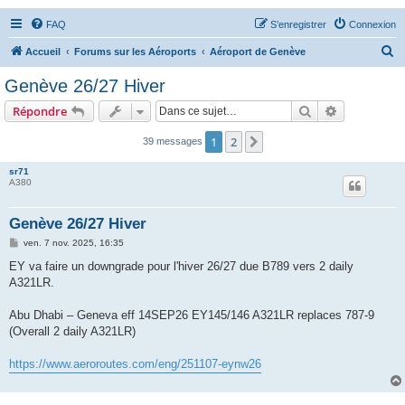
FAQ
S’enregistrer
Connexion
R
Accueil
Forums sur les Aéroports
Aéroport de Genève
e
Genève 26/27 Hiver
c
Rechercher
Recherche 
Répondre
h
e
1
2
Suivante
39 messages
r
sr71
c
A380
h
Genève 26/27 Hiver
e
M
ven. 7 nov. 2025, 16:35
r
e
s
EY va faire un downgrade pour l'hiver 26/27 due B789 vers 2 daily
s
A321LR.
a
g
e
Abu Dhabi – Geneva eff 14SEP26 EY145/146 A321LR replaces 787-9
(Overall 2 daily A321LR)
https://www.aeroroutes.com/eng/251107-eynw26