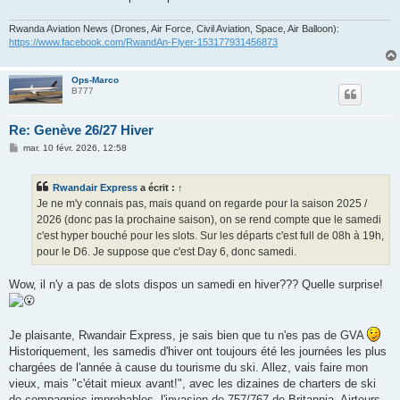
Rwanda Aviation News (Drones, Air Force, Civil Aviation, Space, Air Balloon):
https://www.facebook.com/RwandAn-Flyer-153177931456873
Ops-Marco
B777
Re: Genève 26/27 Hiver
M
mar. 10 févr. 2026, 12:58
e
s
s
Rwandair Express
a écrit :
↑
a
g
Je ne m'y connais pas, mais quand on regarde pour la saison 2025 /
e
2026 (donc pas la prochaine saison), on se rend compte que le samedi
c'est hyper bouché pour les slots. Sur les départs c'est full de 08h à 19h,
pour le D6. Je suppose que c'est Day 6, donc samedi.
Wow, il n'y a pas de slots dispos un samedi en hiver??? Quelle surprise!
Je plaisante, Rwandair Express, je sais bien que tu n'es pas de GVA
Historiquement, les samedis d'hiver ont toujours été les journées les plus
chargées de l'année à cause du tourisme du ski. Allez, vais faire mon
vieux, mais "c'était mieux avant!", avec les dizaines de charters de ski
de compagnies improbables, l'invasion de 757/767 de Britannia, Airtours,