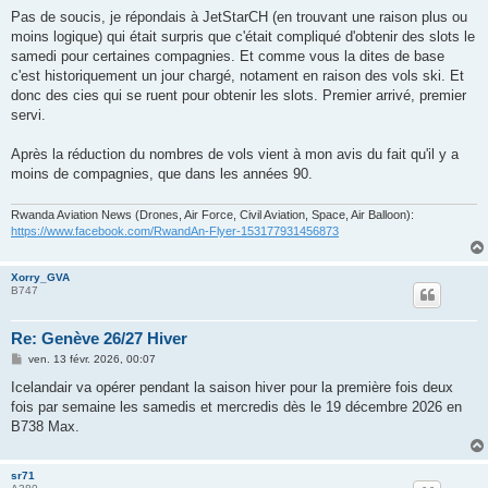
Pas de soucis, je répondais à JetStarCH (en trouvant une raison plus ou
moins logique) qui était surpris que c'était compliqué d'obtenir des slots le
samedi pour certaines compagnies. Et comme vous la dites de base
c'est historiquement un jour chargé, notament en raison des vols ski. Et
donc des cies qui se ruent pour obtenir les slots. Premier arrivé, premier
servi.
Après la réduction du nombres de vols vient à mon avis du fait qu'il y a
moins de compagnies, que dans les années 90.
Rwanda Aviation News (Drones, Air Force, Civil Aviation, Space, Air Balloon):
https://www.facebook.com/RwandAn-Flyer-153177931456873
Xorry_GVA
B747
Re: Genève 26/27 Hiver
M
ven. 13 févr. 2026, 00:07
e
s
Icelandair va opérer pendant la saison hiver pour la première fois deux
s
fois par semaine les samedis et mercredis dès le 19 décembre 2026 en
a
g
B738 Max.
e
sr71