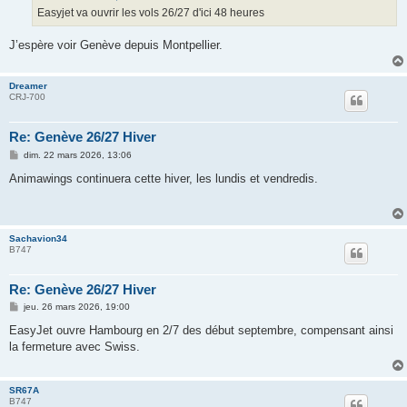
g
Easyjet va ouvrir les vols 26/27 d'ici 48 heures
e
J’espère voir Genève depuis Montpellier.
Dreamer
CRJ-700
Re: Genève 26/27 Hiver
M
dim. 22 mars 2026, 13:06
e
s
Animawings continuera cette hiver, les lundis et vendredis.
s
a
g
e
Sachavion34
B747
Re: Genève 26/27 Hiver
M
jeu. 26 mars 2026, 19:00
e
s
EasyJet ouvre Hambourg en 2/7 des début septembre, compensant ainsi
s
la fermeture avec Swiss.
a
g
e
SR67A
B747