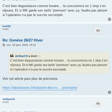
e
s
C’est bien degueulasse comme horaire… la concurrence en 1 stop s’en
s
réjouira. Et si MK garde ses tarifs “premium” avec ça, faudra pas pleurer
a
g
si l’opération n’a pas le succès escompté.
e
lxa330
A380
Re: Genève 26/27 Hiver
M
ven. 16 janv. 2026, 05:11
e
s
s
JetStarCH
a écrit :
↑
a
g
C’est bien degueulasse comme horaire… la concurrence en 1 stop s’en
e
réjouira. Et si MK garde ses tarifs “premium” avec ça, faudra pas pleurer
si l’opération n’a pas le succès escompté.
Voir cet article pour plus de précisions
https://abouttravel.ch/industrie-des-vo ... prochaine/
JetStarCH
A380