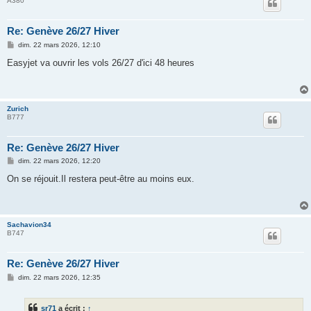
A380
Re: Genève 26/27 Hiver
M
dim. 22 mars 2026, 12:10
e
s
Easyjet va ouvrir les vols 26/27 d'ici 48 heures
s
a
g
e
Zurich
B777
Re: Genève 26/27 Hiver
M
dim. 22 mars 2026, 12:20
e
s
On se réjouit.Il restera peut-être au moins eux.
s
a
g
e
Sachavion34
B747
Re: Genève 26/27 Hiver
M
dim. 22 mars 2026, 12:35
e
s
s
sr71
a écrit :
↑
a