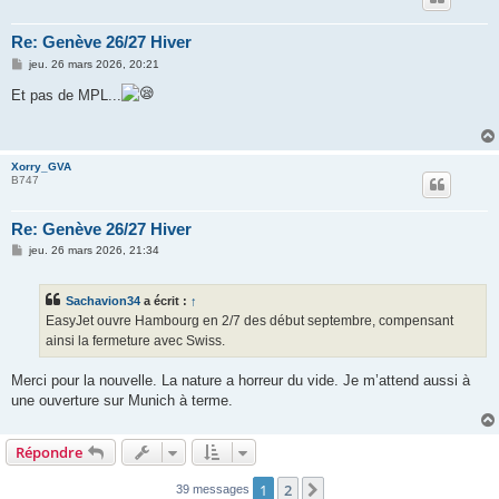
Re: Genève 26/27 Hiver
M
jeu. 26 mars 2026, 20:21
e
s
Et pas de MPL...
s
a
g
e
Xorry_GVA
B747
Re: Genève 26/27 Hiver
M
jeu. 26 mars 2026, 21:34
e
s
s
Sachavion34
a écrit :
↑
a
g
EasyJet ouvre Hambourg en 2/7 des début septembre, compensant
e
ainsi la fermeture avec Swiss.
Merci pour la nouvelle. La nature a horreur du vide. Je m’attend aussi à
une ouverture sur Munich à terme.
Répondre
1
2
Suivante
39 messages