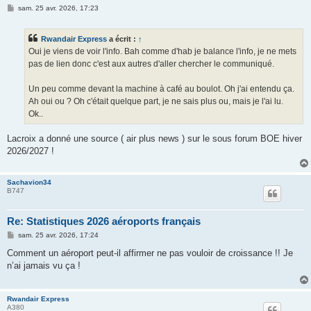
M
sam. 25 avr. 2026, 17:23
e
s
s
Rwandair Express
a écrit :
↑
a
g
Oui je viens de voir l'info. Bah comme d'hab je balance l'info, je ne mets
e
pas de lien donc c'est aux autres d'aller chercher le communiqué.
Un peu comme devant la machine à café au boulot. Oh j'ai entendu ça.
Ah oui ou ? Oh c'était quelque part, je ne sais plus ou, mais je l'ai lu.
Ok..
Lacroix a donné une source ( air plus news ) sur le sous forum BOE hiver
2026/2027 !
Sachavion34
B747
Re: Statistiques 2026 aéroports français
M
sam. 25 avr. 2026, 17:24
e
s
Comment un aéroport peut-il affirmer ne pas vouloir de croissance !! Je
s
n’ai jamais vu ça !
a
g
e
Rwandair Express
A380