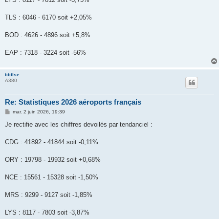
TLS : 6046 - 6170 soit +2,05%
BOD : 4626 - 4896 soit +5,8%
EAP : 7318 - 3224 soit -56%
tititlse
A380
Re: Statistiques 2026 aéroports français
M
mar. 2 juin 2026, 19:39
e
s
Je rectifie avec les chiffres devoilés par tendanciel :
s
a
g
CDG : 41892 - 41844 soit -0,11%
e
ORY : 19798 - 19932 soit +0,68%
NCE : 15561 - 15328 soit -1,50%
MRS : 9299 - 9127 soit -1,85%
LYS : 8117 - 7803 soit -3,87%