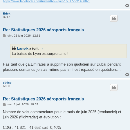
https://www.facebook.com/RwandAn-Flyer-153177931456873
Erick
B747
Re: Statistiques 2026 aéroports français
M
dim. 21 juin 2026, 12:31
e
s
s
Lacroix
a écrit :
↑
a
g
La baisse de Lyon est surprenante !
e
Pas tant que ça,Emirates a supprimé son quotidien sur Dubai pendant
plusieurs semaines!je sais même pas si il est repassé en quotidien….
tititlse
A380
Re: Statistiques 2026 aéroports français
M
mer. 1 juil. 2026, 18:07
e
s
Nombre de vols commerciaux pour le mois de juin 2025 (tendanciel) et
s
juin 2026 (flightradar) et évolution :
a
g
e
CDG : 41 821 - 41 652 soit -0,40%