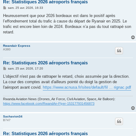
Re: Statistiques 2026 aéroports français
M
sam. 25 avr. 2026, 16:33
e
s
Heureusement que pour 2026 bordeaux est dans le positif après
s
l’effondrement total du trafic à cause du départ de Ryanair en 2025. Le
a
g
trafic est encore bien loin de 2024. Bordeaux n’a pas du tout rattrapé son
e
retard.
Rwandair Express
A380
Re: Statistiques 2026 aéroports français
M
sam. 25 avr. 2026, 17:20
e
s
L'objectif n'est pas de rattraper le retard, choix assumée par la direction.
s
La cour des comptes avait d'ailleurs pointé du doigt la gestion de
a
g
l'aéroport avant covid.
https://www.acnusa.fr/sites/default/fil ... rignac.pdf
e
Rwanda Aviation News (Drones, Air Force, Civil Aviation, Space, Air Balloon):
https://www.facebook.com/RwandAn-Flyer-153177931456873
Sachavion34
B747
Re: Statistiques 2026 aéroports français