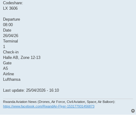
Codeshare:
LX 3606
Departure
08:00
Date
26/04/26
Terminal
1
Check-in
Halle AB, Zone 12-13
Gate
A5
Airline
Lufthansa
Last update: 25/04/2026 - 16:10
Rwanda Aviation News (Drones, Air Force, Civil Aviation, Space, Air Balloon):
https://www.facebook.com/RwandAn-Flyer-153177931456873