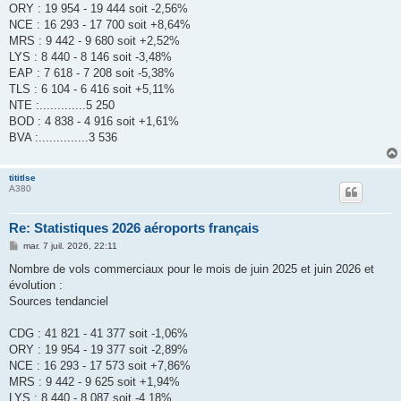
ORY : 19 954 - 19 444 soit -2,56%
NCE : 16 293 - 17 700 soit +8,64%
MRS : 9 442 - 9 680 soit +2,52%
LYS : 8 440 - 8 146 soit -3,48%
EAP : 7 618 - 7 208 soit -5,38%
TLS : 6 104 - 6 416 soit +5,11%
NTE :.............5 250
BOD : 4 838 - 4 916 soit +1,61%
BVA :..............3 536
tititlse
A380
Re: Statistiques 2026 aéroports français
M
mar. 7 juil. 2026, 22:11
e
s
Nombre de vols commerciaux pour le mois de juin 2025 et juin 2026 et
s
évolution :
a
g
Sources tendanciel
e
CDG : 41 821 - 41 377 soit -1,06%
ORY : 19 954 - 19 377 soit -2,89%
NCE : 16 293 - 17 573 soit +7,86%
MRS : 9 442 - 9 625 soit +1,94%
LYS : 8 440 - 8 087 soit -4,18%