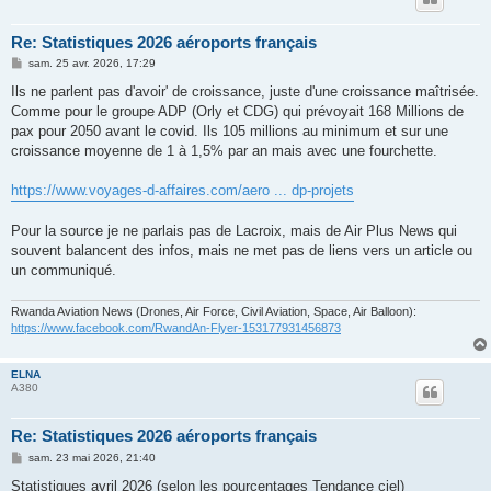
Re: Statistiques 2026 aéroports français
M
sam. 25 avr. 2026, 17:29
e
s
Ils ne parlent pas d'avoir' de croissance, juste d'une croissance maîtrisée.
s
Comme pour le groupe ADP (Orly et CDG) qui prévoyait 168 Millions de
a
g
pax pour 2050 avant le covid. Ils 105 millions au minimum et sur une
e
croissance moyenne de 1 à 1,5% par an mais avec une fourchette.
https://www.voyages-d-affaires.com/aero ... dp-projets
Pour la source je ne parlais pas de Lacroix, mais de Air Plus News qui
souvent balancent des infos, mais ne met pas de liens vers un article ou
un communiqué.
Rwanda Aviation News (Drones, Air Force, Civil Aviation, Space, Air Balloon):
https://www.facebook.com/RwandAn-Flyer-153177931456873
ELNA
A380
Re: Statistiques 2026 aéroports français
M
sam. 23 mai 2026, 21:40
e
s
Statistiques avril 2026
(selon les pourcentages Tendance ciel)