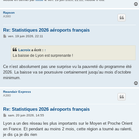
Rapson
A380
Re: Statistiques 2026 aéroports français
M
ven. 19 juin 2026, 22:11
e
s
s
Lacroix
a écrit :
↑
a
g
La baisse de Lyon est surprenante !
e
Ce n’est absolument pas une surprise vu la pauvreté du programme été
2026. La baisse va se poursuivre certainement jusqu’au mois d’octobre
minimum.
Rwandair Express
A380
Re: Statistiques 2026 aéroports français
M
sam. 20 juin 2026, 14:55
e
s
Lyon a un des réseau les plus importants sur le Moyen et Proche Orient
s
en France. Et pendant au moins 2 mois, cette région a tourné au ralenti,
a
g
je dis ça je dis rien
e