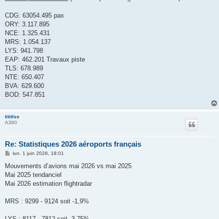
s
a
g
CDG: 63054.495 pax
e
ORY: 3.117.895
NCE: 1.325.431
MRS: 1.054.137
LYS: 941.798
EAP: 462.201 Travaux piste
TLS: 678.989
NTE: 650.407
BVA: 629.600
BOD: 547.851
tititlse
A380
Re: Statistiques 2026 aéroports français
M
lun. 1 juin 2026, 18:01
e
s
Mouvements d’avions mai 2026 vs mai 2025
s
Mai 2025 tendanciel
a
g
Mai 2026 estimation flightradar
e
MRS : 9299 - 9124 soit -1,9%
LYS : 8117 - 7812 soit -3,75%