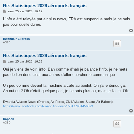
Re: Statistiques 2026 aéroports français
M
sam. 25 avr. 2026, 16:12
e
s
L’info a été relayée par air plus news, FRA est suspendue mais je ne sais
s
pas pour quelle durée.
a
g
e
Rwandair Express
A380
Re: Statistiques 2026 aéroports français
M
sam. 25 avr. 2026, 16:22
e
s
Oui je viens de voir l'info. Bah comme d'hab je balance l'info, je ne mets
s
pas de lien donc c'est aux autres d'aller chercher le communiqué.
a
g
e
Un peu comme devant la machine à café au boulot. Oh j'ai entendu ça.
Ah oui ou ? Oh c'était quelque part, je ne sais plus ou, mais je l'ai lu. Ok..
Rwanda Aviation News (Drones, Air Force, Civil Aviation, Space, Air Balloon):
https://www.facebook.com/RwandAn-Flyer-153177931456873
Rapson
A380