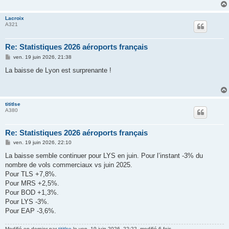
Lacroix
A321
Re: Statistiques 2026 aéroports français
M
ven. 19 juin 2026, 21:38
e
s
La baisse de Lyon est surprenante !
s
a
g
e
tititlse
A380
Re: Statistiques 2026 aéroports français
M
ven. 19 juin 2026, 22:10
e
s
La baisse semble continuer pour LYS en juin. Pour l’instant -3% du
s
nombre de vols commerciaux vs juin 2025.
a
g
Pour TLS +7,8%.
e
Pour MRS +2,5%.
Pour BOD +1,3%.
Pour LYS -3%.
Pour EAP -3,6%.
Modifié en dernier par
tititlse
le ven. 19 juin 2026, 22:22, modifié 6 fois.