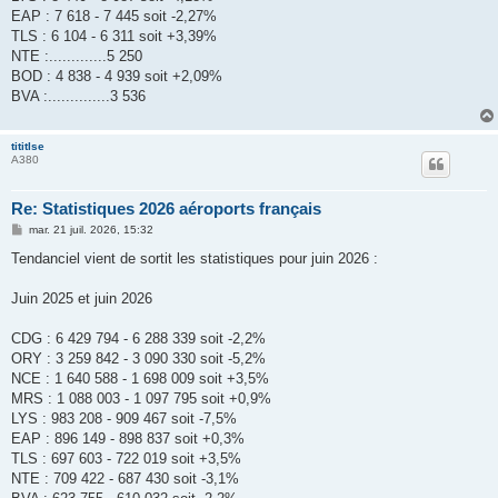
EAP : 7 618 - 7 445 soit -2,27%
TLS : 6 104 - 6 311 soit +3,39%
NTE :.............5 250
BOD : 4 838 - 4 939 soit +2,09%
BVA :..............3 536
tititlse
A380
Re: Statistiques 2026 aéroports français
M
mar. 21 juil. 2026, 15:32
e
s
Tendanciel vient de sortit les statistiques pour juin 2026 :
s
a
g
Juin 2025 et juin 2026
e
CDG : 6 429 794 - 6 288 339 soit -2,2%
ORY : 3 259 842 - 3 090 330 soit -5,2%
NCE : 1 640 588 - 1 698 009 soit +3,5%
MRS : 1 088 003 - 1 097 795 soit +0,9%
LYS : 983 208 - 909 467 soit -7,5%
EAP : 896 149 - 898 837 soit +0,3%
TLS : 697 603 - 722 019 soit +3,5%
NTE : 709 422 - 687 430 soit -3,1%