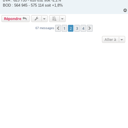
BVA : 623 755 - 610 032 soit -2,2%
BOD : 564 945 - 575 114 soit +1,8%
Répondre
1
2
3
4
Précédente
Suivante
67 messages
Aller à