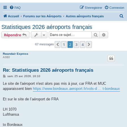
FAQ
S’enregistrer
Connexion
R
Accueil
Forums sur les Aéroports
Autres aéroports français
e
Statistiques 2026 aéroports français
c
Rechercher
Recherche 
Répondre
h
e
1
2
3
4
Précédente
Suivante
67 messages
r
Rwandair Express
c
A380
h
Re: Statistiques 2026 aéroports français
e
M
sam. 25 avr. 2026, 16:10
r
e
s
Le site de l'aéroport n'est alors pas mis à jour, car FRA et MUC
s
apparaissent bien
https://www.bordeaux.aeroport.fr/vols-d ... t-bordeaux
a
g
e
Et sur le site de l’aéroport de FRA
LH 1070
Lufthansa
to Bordeaux