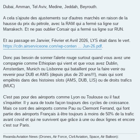
Dubai, Amman, Tel Aviv, Medine, Jeddah, Beyrouth.
A cela s'ajoute des ajustements sur d'autres marchés en raison de la
hausse du prix du pétrole, avec la RAM qui a fermé sa ligne sur
Marrakech. Et ne pas oublier Corsair qui a fermé sa ligne sur RUN.
Et au passage en Janvier, Février et Avril 2026, LYS était dans le vert.
https://cdn.airserviceone.com/wp-conten ... Jun-26.pdf
.
Donc pas besoin de sonner l'alerte rouge surtout quand vous avez une
compagnie comme Ethiopian qui vient et que vous avez Dublin,
Amsterdam, Munich ou Lisbonne qui bataillent pour la faire venir ou
revenir pour DUB et AMS (depuis plus de 20 ans!!!), mais qui sont
empêtrés dans des histoires slots (AMS, DUB, LIS) ou de droits trafics
(MUC)
C'est pas pour des aéroports comme Lyon ou Toulouse ou il faut
s'inquiéter. Il y aura de toute façon toujours des cycles de croissance.
Mais ce sont des aéroports comme Pau ou Clermont Ferrand, qui font
partie des aéroports Français à être toujours à moins de 50% de la trafic
avant covid et qui ne survivent que grâce à une ou deux lignes et encore
c'est sur Paris.
Rwanda Aviation News (Drones, Air Force, Civil Aviation, Space, Air Balloon):