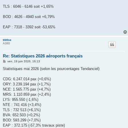
TLS : 6046 - 6146 soit +1,65%
BOD : 4626 - 4940 soit +6,79%
EAP : 7318 - 3392 soit -53,65%
tititlse
A380
Re: Statistiques 2026 aéroports français
M
ven. 19 juin 2026, 16:13
e
s
Statistiques mai 2026 (selon les pourcentages Tendanciel)
s
a
g
CDG: 6.247.014 pax (+0,6%)
e
ORY: 3.239.194 pax (+1,7%)
NCE: 1.565.775 pax (+4,7%)
MRS: 1.110.859 pax (+2,4%)
LYS: 955.550 (-1,6%)
NTE : 741 416 (+3,4%)
TLS : 732 513 (+6,1%)
BVA: 652.503 (+0,2%)
BOD: 593.299 (+7,0%)
EAP : 372.175 (-57,3% travaux piste)