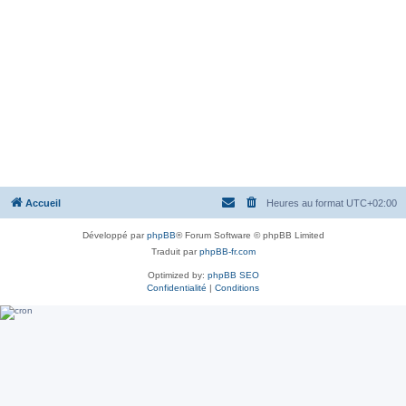
Accueil
Heures au format
UTC+02:00
Développé par
phpBB
® Forum Software © phpBB Limited
Traduit par
phpBB-fr.com
Optimized by:
phpBB SEO
Confidentialité
|
Conditions