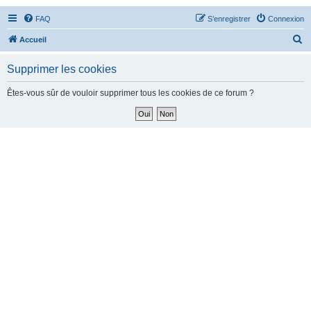
FAQ
S’enregistrer
Connexion
R
Accueil
e
Supprimer les cookies
c
h
Êtes-vous sûr de vouloir supprimer tous les cookies de ce forum ?
e
r
c
h
e
r