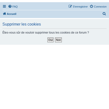
FAQ
S’enregistrer
Connexion
R
Accueil
e
Supprimer les cookies
c
h
Êtes-vous sûr de vouloir supprimer tous les cookies de ce forum ?
e
r
c
h
e
r