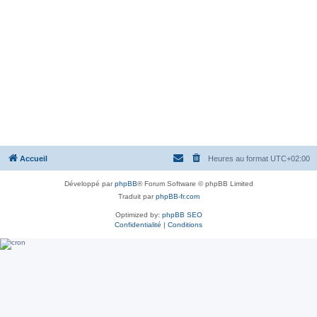
Accueil
Heures au format
UTC+02:00
Développé par
phpBB
® Forum Software © phpBB Limited
Traduit par
phpBB-fr.com
Optimized by:
phpBB SEO
Confidentialité
|
Conditions