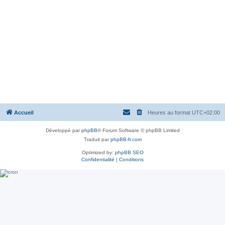
Accueil
Heures au format
UTC+02:00
Développé par
phpBB
® Forum Software © phpBB Limited
Traduit par
phpBB-fr.com
Optimized by:
phpBB SEO
Confidentialité
|
Conditions