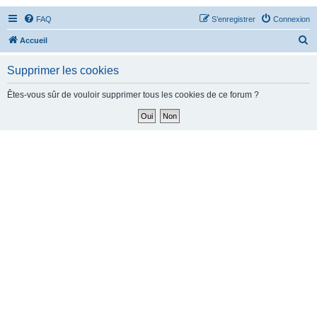
FAQ
S’enregistrer
Connexion
R
Accueil
e
Supprimer les cookies
c
h
Êtes-vous sûr de vouloir supprimer tous les cookies de ce forum ?
e
r
c
h
e
r