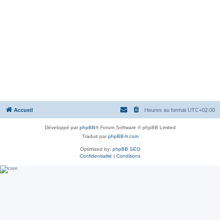
Accueil
Heures au format
UTC+02:00
Développé par
phpBB
® Forum Software © phpBB Limited
Traduit par
phpBB-fr.com
Optimized by:
phpBB SEO
Confidentialité
|
Conditions