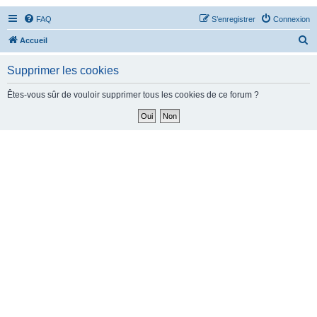
FAQ
S’enregistrer
Connexion
R
Accueil
e
Supprimer les cookies
c
h
Êtes-vous sûr de vouloir supprimer tous les cookies de ce forum ?
e
r
c
h
e
r