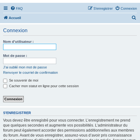
FAQ
S’enregistrer
Connexion
R
Accueil
e
Connexion
c
h
Nom d’utilisateur :
e
r
Mot de passe :
c
J’ai oublié mon mot de passe
h
Renvoyer le courriel de confirmation
e
Se souvenir de moi
r
Cacher mon statut en ligne pour cette session
S’ENREGISTRER
Vous devez être enregistré pour vous connecter. L’enregistrement ne prend
que quelques secondes et augmente vos possibilités. L’administrateur du
forum peut également accorder des permissions additionnelles aux membres
du forum. Avant de vous enregistrer, assurez-vous d’avoir pris connaissance