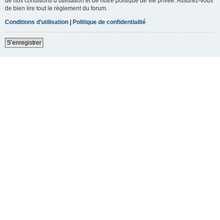
de nos conditions d’utilisation et de notre politique de vie privée. Assurez-vous
de bien lire tout le règlement du forum.
Conditions d’utilisation
|
Politique de confidentialité
S’enregistrer