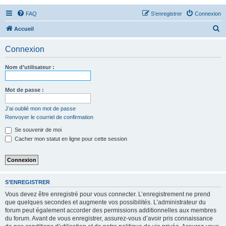
FAQ
S’enregistrer
Connexion
R
Accueil
e
Connexion
c
h
Nom d’utilisateur :
e
r
Mot de passe :
c
J’ai oublié mon mot de passe
h
Renvoyer le courriel de confirmation
e
Se souvenir de moi
r
Cacher mon statut en ligne pour cette session
S’ENREGISTRER
Vous devez être enregistré pour vous connecter. L’enregistrement ne prend
que quelques secondes et augmente vos possibilités. L’administrateur du
forum peut également accorder des permissions additionnelles aux membres
du forum. Avant de vous enregistrer, assurez-vous d’avoir pris connaissance