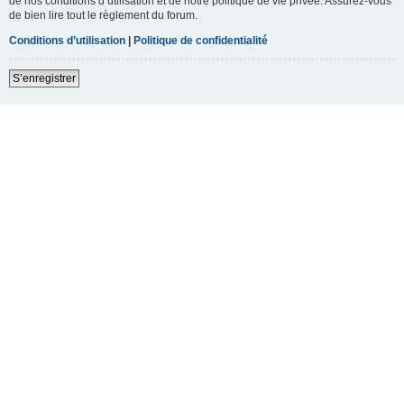
de nos conditions d’utilisation et de notre politique de vie privée. Assurez-vous
de bien lire tout le règlement du forum.
Conditions d’utilisation
|
Politique de confidentialité
S’enregistrer