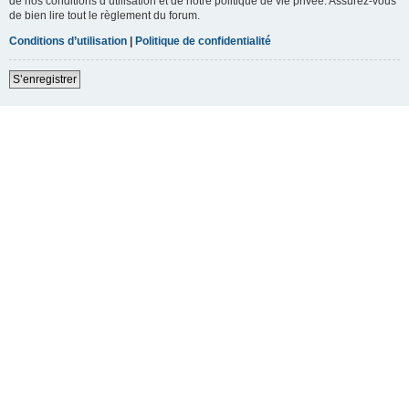
de nos conditions d’utilisation et de notre politique de vie privée. Assurez-vous
de bien lire tout le règlement du forum.
Conditions d’utilisation
|
Politique de confidentialité
S’enregistrer