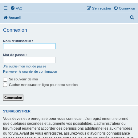
FAQ
S’enregistrer
Connexion
R
Accueil
e
Connexion
c
h
Nom d’utilisateur :
e
r
Mot de passe :
c
J’ai oublié mon mot de passe
h
Renvoyer le courriel de confirmation
e
Se souvenir de moi
r
Cacher mon statut en ligne pour cette session
S’ENREGISTRER
Vous devez être enregistré pour vous connecter. L’enregistrement ne prend
que quelques secondes et augmente vos possibilités. L’administrateur du
forum peut également accorder des permissions additionnelles aux membres
du forum. Avant de vous enregistrer, assurez-vous d’avoir pris connaissance