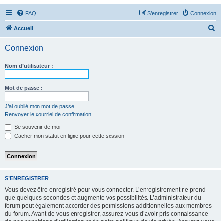
FAQ
S’enregistrer
Connexion
R
Accueil
e
Connexion
c
h
Nom d’utilisateur :
e
r
Mot de passe :
c
J’ai oublié mon mot de passe
h
Renvoyer le courriel de confirmation
e
Se souvenir de moi
r
Cacher mon statut en ligne pour cette session
S’ENREGISTRER
Vous devez être enregistré pour vous connecter. L’enregistrement ne prend
que quelques secondes et augmente vos possibilités. L’administrateur du
forum peut également accorder des permissions additionnelles aux membres
du forum. Avant de vous enregistrer, assurez-vous d’avoir pris connaissance