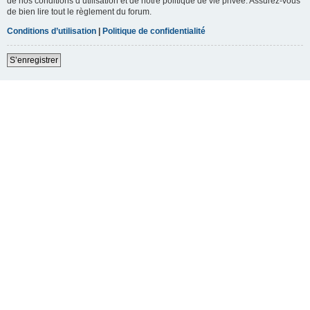
de nos conditions d’utilisation et de notre politique de vie privée. Assurez-vous
de bien lire tout le règlement du forum.
Conditions d’utilisation
|
Politique de confidentialité
S’enregistrer